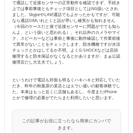
で通話して近接センサーの正常動作を確認できず、手続き
上では事前事後ともチェック項目としてはNG扱いとされ
ました。SkypeやLINE通話でもよかったかもですが、可能
なら通話SIMいれとくと話が早いし確実かも知れません
（今回のケースだと後で近接センサーに問題がでても知ら
んよ、という扱いと思われる）。それ以外のカメラやマイ
ク、スピーカーなどは事前と事後に動作確認して作業前後
で異常がないことをチェックします。防水機種ですが水没
チェックとかはしてるか不明。よくG-SHOCKなどは店頭
修理すると防水保証がなくなるとかありますが、まぁ公認
修理店だし大丈夫でしょう。
というわけで電話も対面も明るくハキハキと対応していた
だき、昨年の秋葉原の某店とはエラい違いの顧客体験でし
た。本来はもっと近くに店舗もあるし、今度またiPhone
とかで修理の必要がでたらまた利用したいと思います。
この記事がお役に立ったなら簡単にカンパで
きます。