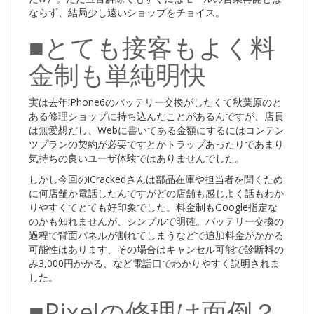
ならず、結局少し遠いショップをチョイス。
■とても接客もよく料
金制も単純明快
実は去年iPhone6のバッテリー交換がしたくて秋葉原のと
ある修理ショップに持ち込んだことがあるんですが、店員
は無愛想だし、Webに書いてある金額にするにはコンテン
ツプランの契約が必要ですとかトラップあったりであまり
気持ちの良いユーザ体験ではありませんでした。
しかし今回のiCrackedさんは部品在庫や担当者を聞くため
に何店舗か電話したんですがどの店舗も感じよく話もわか
りやすくてとても好印象でした。料金制もGoogle指定な
のかも知れませんが、シンプルで明確。バッテリー交換の
過程で背面パネルが割れてしまうなどで追加料金がかかる
可能性はあります、その場合はキャンセル可能で診断料の
み3,000円かかる、など電話口でわかりやすく説明されま
した。
■Pixelの修理は面倒？