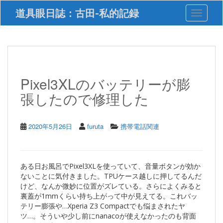
S
道具眼日誌：古田-私的記録
Toggle 
k
i
p
t
o
m
a
Pixel3XLのバッテリーが膨
i
張したので修理した
n
c
o
n
2020年5月26日
furuta
携帯電話関連
t
e
n
t
ある日お風呂でPixel3XLを使っていて、音量ボタンが効か
ないことに気付きました。TPUケース越しに押してるんだ
けど、なんか微妙に位置がズレている。さらによくみると
裏蓋が1mmくらい持ち上がって中が見えてる。これバッ
テリー膨張や…Xperia Z3 Compactでも悩まされたヤ
ツ…。そういや少し前にnanacoが使えなかったのも背面