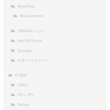
WordPress
WooCommerce
YAMAHAルーター
MacOSX Server
Synology
広域イーサネクスト
PC環境
UMPC
DELL XPS
Surface