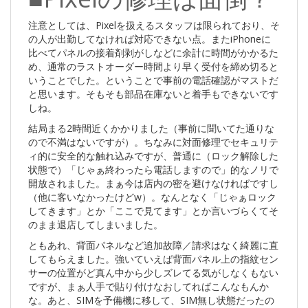
注意としては、Pixelを扱えるスタッフは限られており、そ
の人が出勤してなければ対応できない点。またiPhoneに
比べてパネルの接着剤剥がしなどに余計に時間がかかるた
め、通常のラストオーダー時間より早く受付を締め切ると
いうことでした。ということで事前の電話確認がマストだ
と思います。そもそも部品在庫ないと着手もできないです
しね。
結局まる2時間近くかかりました（事前に聞いてた通りな
ので不満はないですが）。ちなみに対面修理でセキュリテ
ィ的に安全的な触れ込みですが、普通に（ロック解除した
状態で）「じゃぁ終わったら電話しますので」的なノリで
開放されました。まぁ今は店内の密を避けなければですし
（他に客いなかったけどw）。なんとなく「じゃぁロック
してきます」とか「ここで見てます」とか言いづらくてそ
のまま退店してしまいました。
ともあれ、背面パネルなど追加故障／請求はなく綺麗に直
してもらえました。強いていえば背面パネル上の指紋セン
サーの位置がど真ん中から少しズレてる気がしなくもない
ですが、まぁ人手で貼り付けなおしてればこんなもんか
な。あと、SIMを予備機に移して、SIM無し状態だったの