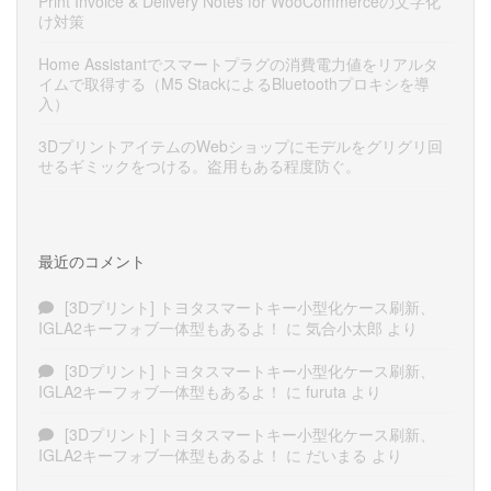
Print Invoice & Delivery Notes for WooCommerceの文字化
け対策
Home Assistantでスマートプラグの消費電力値をリアルタ
イムで取得する（M5 StackによるBluetoothプロキシを導
入）
3DプリントアイテムのWebショップにモデルをグリグリ回
せるギミックをつける。盗用もある程度防ぐ。
最近のコメント
[3Dプリント] トヨタスマートキー小型化ケース刷新、
IGLA2キーフォブ一体型もあるよ！
に
気合小太郎
より
[3Dプリント] トヨタスマートキー小型化ケース刷新、
IGLA2キーフォブ一体型もあるよ！
に
furuta
より
[3Dプリント] トヨタスマートキー小型化ケース刷新、
IGLA2キーフォブ一体型もあるよ！
に
だいまる
より