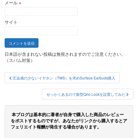
メール
※
サイト
日本語が含まれない投稿は無視されますのでご注意ください。
（スパム対策）
投
圧迫感の少ないイヤホン（TWS）を求めSurface Earbuds購入
稿
ナ
せっかくあるので新型Qrio Lockを設置してみた
ビ
ゲ
本ブログは基本的に著者が自身で購入した商品のレビュー
をポストするものですが、あなたがリンクから購入するとア
ー
フェリエイト報酬が発生する場合があります。