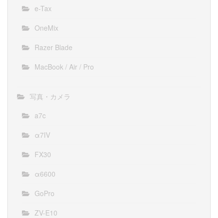
e-Tax
OneMix
Razer Blade
MacBook / Air / Pro
写真・カメラ
a7c
α7IV
FX30
α6600
GoPro
ZV-E10