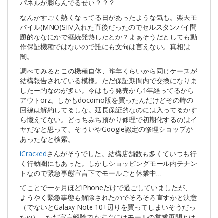
パネルが膨らんでるせい？？？
なんかすごく熱くなってる日があったような気も。楽天モ
バイル(MNO)SIM入れた直後だったのでセルスタンバイ問
題的ななにかで継続発熱したとか？まぁそうだとしても動
作保証機種ではないので誰にも文句は言えない。真相は
闇。
調べてみるとこの機種自体、昨年くらいから同じケースが
結構報告されている模様。ただ保証期間内で交換になりま
したー的なのが多い。今はもう発売から1年経ってるから
アウトorz。しかもdocomo版を買ったんだけどその時の
回線は解約してるしな。延長保証的なのには入ってるかす
ら憶えてない。どっちみち預かり修理で初期化するのはイ
ヤだなと思って、そういやGoogle認定の修理ショップが
あったなと検索。
iCracked
さんがそうでした。結構店舗数も多くていつも行
く行動圏にもあった。しかしショッピングモール内テナン
トなので緊急事態宣言下でモールごと休業中…
てことで一ヶ月ほどiPhoneだけで過ごしていましたが、
ようやく緊急事態も解除されたのでそろそろ直すかと決意
（でないとGalaxy Note 10+辺りを買ってしまいそうだっ
たw）。ただ宣言解除でもすぐにはモールの営業再開とは