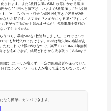
化されます。また2枚目以降のSIM1枚毎にかかる追加
30円から224円へと値下げ。いままで3枚追加して計4枚運
ます。そしてパケット料金も値段据え置きで容量が2倍、
かなりお得です。大丈夫か？と心配になるほどです。パ
トも下がってるのかも知れませんが、各種事務手数料の
ゃないでしょうかね。
らうべく、早速SIMを1枚追加しました。これでセルラ
 Proにも常時入れておけます。iPadは紛失時の追跡があ
。ただこれで上限の5枚なので、楽天モバイルの1年無料
0+の分はも追加できず、結局どれかから抜き取ってGalaxyで
まり無闇にはユーザが増えず、一定の回線品質を保っていた
下げによってドワーっと人が増えて遅くならないといい
たなら簡単にカンパできます。