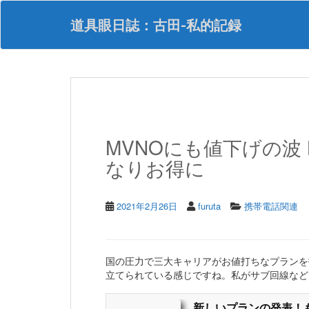
S
k
道具眼日誌：古田-私的記録
i
p
t
o
m
a
i
n
MVNOにも値下げの波 L
c
o
なりお得に
n
t
e
2021年2月26日
furuta
携帯電話関連
n
t
国の圧力で三大キャリアがお値打ちなプランを
立てられている感じですね。私がサブ回線など
新しいプランの発表！もっ