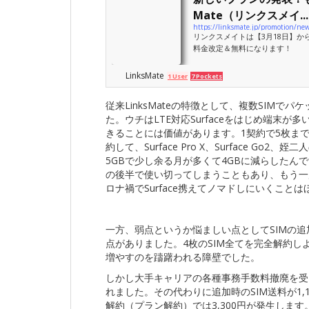
Mate（リンクスメイ...
https://linksmate.jp/promotion/ne
リンクスメイトは【3月18日】
料金改定＆無料になります！
LinksMate
1 User
7 Pockets
従来LinksMateの特徴として、複数SIM
た。ウチはLTE対応Surfaceをはじめ端末
きることには価値があります。1契約で5枚まで
約して、Surface Pro X、Surface Go2
5GBで少し余る月が多くて4GBに減らした
の後半で使い切ってしまうこともあり、もう一
ロナ禍でSurface携えてノマドしにいくこと
一方、弱点というか悩ましい点としてSIMの追加
点がありました。4枚のSIM全てを完全解約しよ
増やすのを躊躇われる障壁でした。
しかし大手キャリアの各種事務手数料撤廃を受けて
れました。その代わりに追加時のSIM送料が1
解約（プラン解約）では3,300円が発生しま