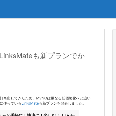
inksMateも新プランでか
打ち出してきたため、MVNOは更なる低価格化へと追い
に使っている
LinksMate
も新プランを発表しました。
と手軽に！快適に！楽しむ！ | Links