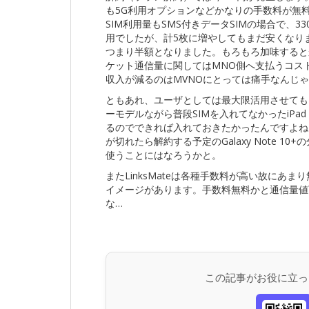
も5G利用オプションなどかなりの手数料が無料
SIM利用量もSMS付きデータSIMの場合で、3
用でしたが、計5枚に増やしてもまだ安くなり
つまり半額となりました。もろもろ加味すると
ケット通信量に関してはMNO側へ支払うコス
収入が減るのはMVNOにとっては痛手なんじ
ともあれ、ユーザとしては最大限活用させても
ーモデルながら普段SIMを入れてなかったiPad
るのでできれば入れておきたかったんですよね
が切れたら解約する予定のGalaxy Note 1
使うことにはなろうかと。
またLinksMateは各種手数料が高い故にあ
イメージがあります。手数料無料かと通信量値
な…
この記事がお役に立っ