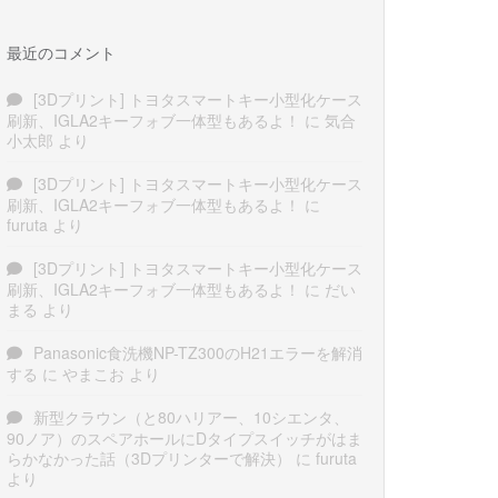
最近のコメント
[3Dプリント] トヨタスマートキー小型化ケース
刷新、IGLA2キーフォブ一体型もあるよ！
に
気合
小太郎
より
[3Dプリント] トヨタスマートキー小型化ケース
刷新、IGLA2キーフォブ一体型もあるよ！
に
furuta
より
[3Dプリント] トヨタスマートキー小型化ケース
刷新、IGLA2キーフォブ一体型もあるよ！
に
だい
まる
より
Panasonic食洗機NP-TZ300のH21エラーを解消
する
に
やまこお
より
新型クラウン（と80ハリアー、10シエンタ、
90ノア）のスペアホールにDタイプスイッチがはま
らかなかった話（3Dプリンターで解決）
に
furuta
より