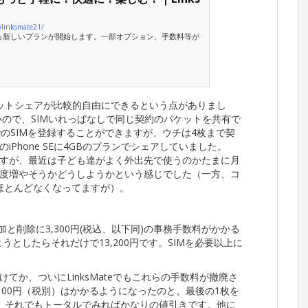
wlinksmate21/
から新しいプランが開始します。一部オプション、手数料等が
でパケットシェアが比較的自由にできるという点がありまし
が多いので、SIMいれっぱなしで同じ契約のパケットを共有で
のSIMを登録することができますが、ウチは4枚まで契
、姪二人のiPhone SEに4GBのプランでシェアしていました。
んですが、最近は子ども達がよく外出先で使うのかたまに月
度増やそうかどうしようかという感じでした（一方、コ
はほとんどなくなってますが）。
と削除に3,300円(税込、以下同)の事務手数料がかかる
うとしたらそれだけで13,200円です。SIMを必要以上に
か、ついにLinksMateでもこれらの手数料が撤廃さ
,100円（税別）はかかるようになったのと、最後の1枚を
す。それでもトータルでみればかなりの値引きです。他に