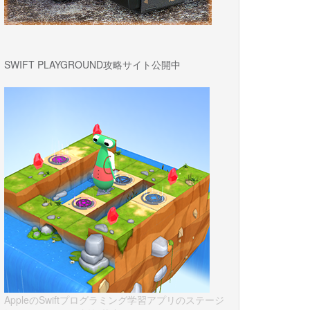
SWIFT PLAYGROUND攻略サイト公開中
x
.
xxx
:
xxxxx
]
AH01071
:
Got 
error
82\xa8\xe3\x83\xa9\xe3\x83\xbc: Table '
wpxxxxx
.
wp_wpap
_
cache
'
 
by 
require
(
'wp-blog-header.php'
)
,
require_once
(
'wp-load.php'
)
,
WP_Hook
->
apply_filters
,
WP_Associate_Post_R2
\
\
Main
->
init
,
AppleのSwiftプログラミング学習アプリのステージ