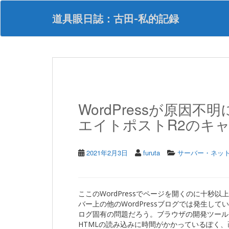
S
k
道具眼日誌：古田-私的記録
i
p
t
o
m
a
i
n
WordPressが原因
c
o
エイトポストR2のキ
n
t
e
2021年2月3日
furuta
サーバー・ネッ
n
t
ここのWordPressでページを開くのに十
バー上の他のWordPressブログでは発生して
ログ固有の問題だろう。ブラウザの開発ツール
HTMLの読み込みに時間がかかっているぽく、