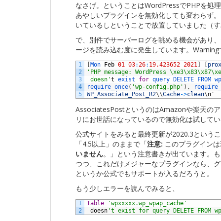
なさげ。ということはWordPressでPHP
あやしいプラグインを無効化しても変わらず。
いているしということで放置していました（す
で、別件でサーバーログを眺める機会があり、
ージを読み込む度に発生しています。Warning
1
[
Mon 
Feb
01
03
:
26
:
19.423652
2021
]
[
pro
2
'PHP message: WordPress \xe3\x83\x87\x
3
 doesn'
t
exist 
for
query 
DELETE 
FROM 
w
4
require_once
(
'wp-config.php'
)
,
require
5
WP_Associate_Post_R2
\
\
Cache
->
clean
\
n
'
AssociatesPostというのはAmazon
リにお世話になっているので無効化は試してい
公式サイトをみると最終更新が2020.3というこ
「4.5以上」のままで「
注意:
このプラグインは現在
いません
。」という注意書きが出ています。もしか
つつ、これだけメジャーなプラグインなら、グ
というか公式でもサポートが入るだろうと。
もう少しエラーを読んでみると、
1
Table
'wpxxxxx.wp_wpap_cache'
2
doesn
't exist for query DELETE FROM w