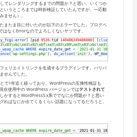
を処理してレンダリングするまでの問題か？と思い、いくつか
というところまでは時折検証していたんですが、一応動
みません）。
たまたま目に付いたのが以下のエラーでした。ブログペ
ではなくErrorなのでよろしくないヤツです。
xy_fcgi
:
error
]
[
pid
9526
:
tid
140486249486080
]
[
client 
xxx
.
xxx
.
xx
e3\x83\xbc\xe3\x82\xbf\xe3\x83\x99\xe3\x83\xbc\xe3\x82\xb9\xe3\x
p_wpap_cache 
WHERE 
expire_date_gmt
<
'2021-01-31 18:26:19'
;
made
_once
(
'wp-settings.php'
)
,
do_action
(
'init'
)
,
WP_Hook
->
do_action
,
や楽天のアフェリエイトリンクを生成するプラグインです。バリバ
ませんでした。
とで1年近く経っており、WordPressの互換性検証も
使用中の WordPress バージョンでは
テストされて
するとWordPress5.x系ででなにか問題が？と思い
グればなにか出てくるくらい話題になってるだろうと。
p_wpap_cache WHERE expire_date_gmt < '
2021
-
01
-
31
18:26:19'