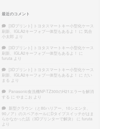
最近のコメント
[3Dプリント] トヨタスマートキー小型化ケース
刷新、IGLA2キーフォブ一体型もあるよ！
に
気合
小太郎
より
[3Dプリント] トヨタスマートキー小型化ケース
刷新、IGLA2キーフォブ一体型もあるよ！
に
furuta
より
[3Dプリント] トヨタスマートキー小型化ケース
刷新、IGLA2キーフォブ一体型もあるよ！
に
だい
まる
より
Panasonic食洗機NP-TZ300のH21エラーを解消
する
に
やまこお
より
新型クラウン（と80ハリアー、10シエンタ、
90ノア）のスペアホールにDタイプスイッチがはま
らかなかった話（3Dプリンターで解決）
に
furuta
より