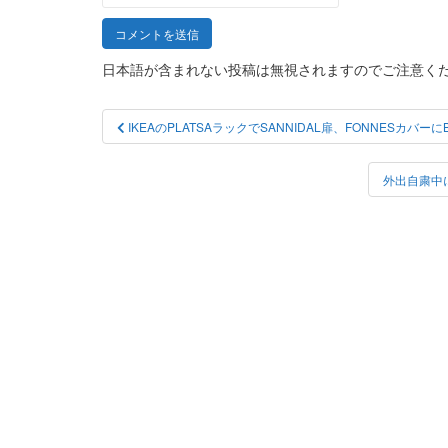
日本語が含まれない投稿は無視されますのでご注意く
投
IKEAのPLATSAラックでSANNIDAL扉、FONNESカバ
稿
ナ
外出自粛中
ビ
ゲ
ー
シ
ョ
ン