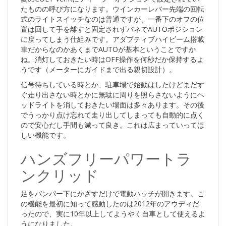
たものの呼び方になります。ウインカーレバー先端の回転
式のライトスイッチなのは普通ですが、一番下のオフの位
置は回して手を離すと固定されずバネでAUTOポジション
に戻ってしまう仕組みです。アダプティブハイビーム搭載
車だからなのかあくまでAUTOが基本ということですか
ね。消灯しておきたい時はOFF操作を何秒だか保持するよ
うです（メーターにガイドまで出る親切設計）。
信号待ちしている時とか、駐車場で始動はしたけどまだす
ぐ走り出さない時とかに無駄に周りを照らさないようにヘ
ッドライトを消しておきたい場面は多々あります。その後
でうっかり点け忘れて走り出してしまっても自動的に点く
ので安心だし手間も減って良き。これは広まっていってほ
しい機能です。
ハンズフリーパワートラ
ンクリッド
足をバンパー下にかざすだけで電動ハッチが開きます。こ
の機能を最初に知って感動したのは2012年のアウディだ
ったので、実に10年以上してようやく自車として使えるよ
うになりました。