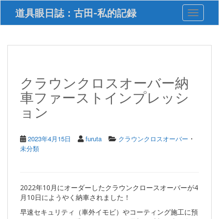
S
道具眼日誌：古田-私的記録
Toggle 
k
i
p
t
o
m
a
クラウンクロスオーバー納
i
車ファーストインプレッシ
n
c
ョン
o
n
t
・
2023年4月15日
furuta
クラウンクロスオーバー
e
未分類
n
t
2022年10月にオーダーしたクラウンクロースオーバーが4
月10日にようやく納車されました！
早速セキュリティ（車外イモビ）やコーティング施工に預