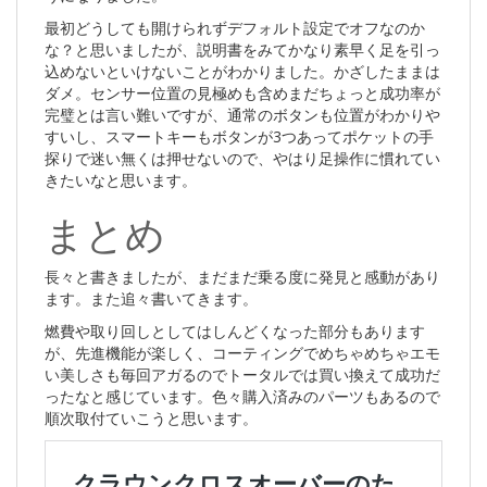
最初どうしても開けられずデフォルト設定でオフなのか
な？と思いましたが、説明書をみてかなり素早く足を引っ
込めないといけないことがわかりました。かざしたままは
ダメ。センサー位置の見極めも含めまだちょっと成功率が
完璧とは言い難いですが、通常のボタンも位置がわかりや
すいし、スマートキーもボタンが3つあってポケットの手
探りで迷い無くは押せないので、やはり足操作に慣れてい
きたいなと思います。
まとめ
長々と書きましたが、まだまだ乗る度に発見と感動があり
ます。また追々書いてきます。
燃費や取り回しとしてはしんどくなった部分もあります
が、先進機能が楽しく、コーティングでめちゃめちゃエモ
い美しさも毎回アガるのでトータルでは買い換えて成功だ
ったなと感じています。色々購入済みのパーツもあるので
順次取付ていこうと思います。