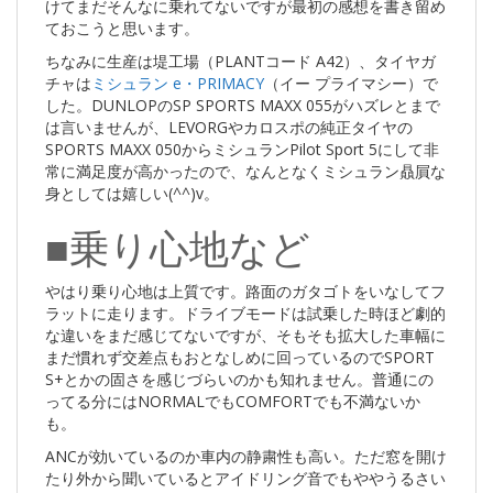
けてまだそんなに乗れてないですが最初の感想を書き留め
ておこうと思います。
ちなみに生産は堤工場（PLANTコード A42）、タイヤガ
チャは
ミシュラン e・PRIMACY
（イー プライマシー）で
した。DUNLOPのSP SPORTS MAXX 055がハズレとまで
は言いませんが、LEVORGやカロスポの純正タイヤの
SPORTS MAXX 050からミシュランPilot Sport 5にして非
常に満足度が高かったので、なんとなくミシュラン贔屓な
身としては嬉しい(^^)v。
■乗り心地など
やはり乗り心地は上質です。路面のガタゴトをいなしてフ
ラットに走ります。ドライブモードは試乗した時ほど劇的
な違いをまだ感じてないですが、そもそも拡大した車幅に
まだ慣れず交差点もおとなしめに回っているのでSPORT
S+とかの固さを感じづらいのかも知れません。普通にの
ってる分にはNORMALでもCOMFORTでも不満ないか
も。
ANCが効いているのか車内の静粛性も高い。ただ窓を開け
たり外から聞いているとアイドリング音でもややうるさい