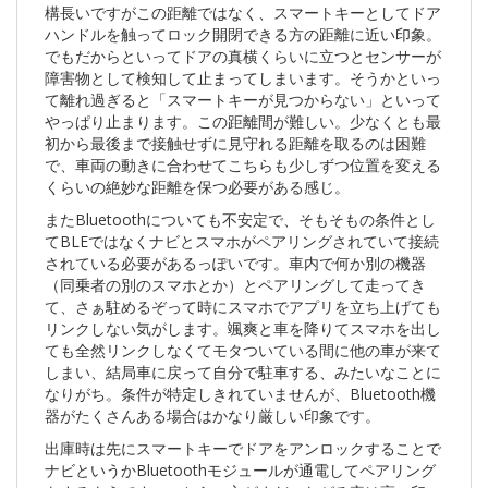
構長いですがこの距離ではなく、スマートキーとしてドア
ハンドルを触ってロック開閉できる方の距離に近い印象。
でもだからといってドアの真横くらいに立つとセンサーが
障害物として検知して止まってしまいます。そうかといっ
て離れ過ぎると「スマートキーが見つからない」といって
やっぱり止まります。この距離間が難しい。少なくとも最
初から最後まで接触せずに見守れる距離を取るのは困難
で、車両の動きに合わせてこちらも少しずつ位置を変える
くらいの絶妙な距離を保つ必要がある感じ。
またBluetoothについても不安定で、そもそもの条件とし
てBLEではなくナビとスマホがペアリングされていて接続
されている必要があるっぽいです。車内で何か別の機器
（同乗者の別のスマホとか）とペアリングして走ってき
て、さぁ駐めるぞって時にスマホでアプリを立ち上げても
リンクしない気がします。颯爽と車を降りてスマホを出し
ても全然リンクしなくてモタついている間に他の車が来て
しまい、結局車に戻って自分で駐車する、みたいなことに
なりがち。条件が特定しきれていませんが、Bluetooth機
器がたくさんある場合はかなり厳しい印象です。
出庫時は先にスマートキーでドアをアンロックすることで
ナビというかBluetoothモジュールが通電してペアリング