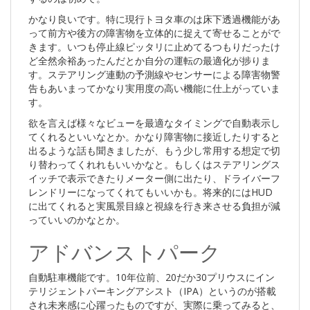
かなり良いです。特に現行トヨタ車のは床下透過機能があ
って前方や後方の障害物を立体的に捉えて寄せることがで
きます。いつも停止線ピッタリに止めてるつもりだったけ
ど全然余裕あったんだとか自分の運転の最適化が捗りま
す。ステアリング連動の予測線やセンサーによる障害物警
告もあいまってかなり実用度の高い機能に仕上がっていま
す。
欲を言えば様々なビューを最適なタイミングで自動表示し
てくれるといいなとか。かなり障害物に接近したりすると
出るような話も聞きましたが、もう少し常用する想定で切
り替わってくれれもいいかなと。もしくはステアリングス
イッチで表示できたりメーター側に出たり、ドライバーフ
レンドリーになってくれてもいいかも。将来的にはHUD
に出てくれると実風景目線と視線を行き来させる負担が減
っていいのかなとか。
アドバンストパーク
自動駐車機能です。10年位前、20だか30プリウスにイン
テリジェントパーキングアシスト（IPA）というのが搭載
され未来感に心躍ったものですが、実際に乗ってみると、