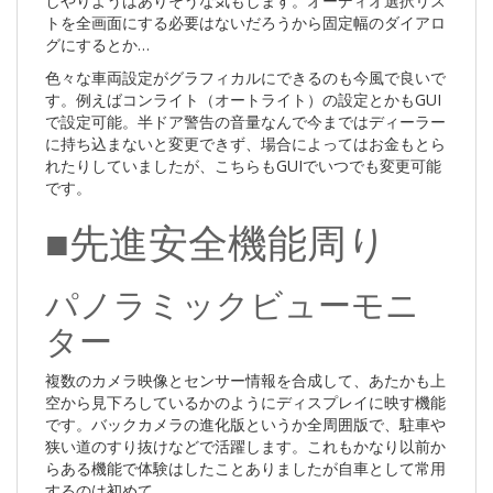
しやりようはありそうな気もします。オーディオ選択リス
トを全画面にする必要はないだろうから固定幅のダイアロ
グにするとか…
色々な車両設定がグラフィカルにできるのも今風で良いで
す。例えばコンライト（オートライト）の設定とかもGUI
で設定可能。半ドア警告の音量なんで今まではディーラー
に持ち込まないと変更できず、場合によってはお金もとら
れたりしていましたが、こちらもGUIでいつでも変更可能
です。
■先進安全機能周り
パノラミックビューモニ
ター
複数のカメラ映像とセンサー情報を合成して、あたかも上
空から見下ろしているかのようにディスプレイに映す機能
です。バックカメラの進化版というか全周囲版で、駐車や
狭い道のすり抜けなどで活躍します。これもかなり以前か
らある機能で体験はしたことありましたが自車として常用
するのは初めて。