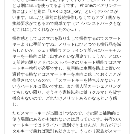
とは別にBLEを使ってるようです。iPhoneのペアリング一
覧にはナビと別に「CAR Digital_Key」というデバイスが
います。BLEだと事前に接続操作しなくてもアプリ側から
接続要求ができるので簡単です（アドバンストパークもな
ぜこれにしてくれなかったのか…）。
操作感としてはスマホを取り出して操作するのでスマート
キーよりは手間ですね。メリットはひとつでも携行品を減
らしたいか、シェア機能でオンラインで誰かにバーチャル
キーを一時的に貸し出すみたいな用途でしょうか。とはい
え前述の通りアドバンストパークのリモート機能ではスマ
ートキー携行が必要ですし、災害時に車両を路上に置いて
避難する時などはスマートキーを車内に残しておくことが
推奨されているので、「スマートキーを持ち歩かない」と
いうハードルは高いですね。また個人間カーシェアリング
でもしない限り、そうそう家族以外に鍵（クルマ）を貸す
機会もないので、どれだけメリットあるかなぁという感
じ。
ただスマートキーが当面は1つなので、その間に補助的に
使う場面はあるかも知れないとは思っています。共有のス
マートキーではドライバー識別できませんが、片方がデジ
タルキーで乗れば識別も効きます。うっかり家族がスマー