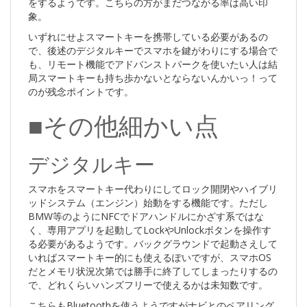
をするようです。こちらの方がまだつながる率は高い印
象。
いずれにせよスマートキーを携帯している必要があるの
で、後述のデジタルキーでスマホを鍵がわりにする場合で
も、リモート機能でアドバンストパークを使いたい人は結
局スマートキーも持ち歩かないとならないんかいっ！って
のが残念ポイントです。
■その他細かい点
デジタルキー
スマホをスマートキー代わりにしてロック開閉やハイブリ
ッドシステム（エンジン）始動をする機能です。ただし
BMW等のようにNFCでドアハンドルにかざす系ではな
く、専用アプリを起動してLockやUnlockボタンを操作す
る必要があるようです。バックグラウンドで起動さえして
いればスマートキー的にも使えるぽいですが、スマホOS
だとメモリ状況次第では勝手に終了してしまったりするの
で、どれくらいハンズフリーで使えるかは未知数です。
こちらもBluetoothを使うようですがナビとのペアリング