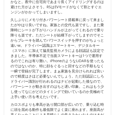
かなと。夜中に住宅街であまり長くアイドリングするのは
避けた方がよさそう。RSはEVモードがなくて割とすぐエ
ンジンがかかってしまいますし。
久しぶりにメモリ付きパワーシート搭載車に戻って来まし
たがやはり良いですね。家族との交代も楽ですし、また乗
降時にシートが下がりハンドルが上がってくれるので乗り
降りも楽です。ただシートが結構下がってしますのでそこ
からブレーキを踏んでパワースイッチを押すのがちょっと
遠いw。ドライバー認識はスマートキー、デジタルキー
（スマホ）に加えて脇見監視カメラによる顔認証も設定で
きました。半導体不足で当面スマートキーは1つで運用す
るのでこれは有り難い。iPhoneのようなLiDARを使ったも
のではないのか、特に顔をぐるっと回すなどの手順もなく
一瞬で登録が完了します。まぁ家族を見分けられれば良い
ので精度はさほど必要ないんでしょう。ただ顔認証にしろ
ドライバー識別が行われるのはナビが起動した後なので、
パワーシートが動き出すのはちと遅い印象。これはもう少
し使ってなにがどのタイミングで効いているのか見極めて
上手い使い方を考えたいです。
カロスポよりも車高があり開口部が広いので、乗り込む時
に頭を屈める動作も最低限でよく楽に座れます。座面高が
高くなったことによる見晴らしの良さみたいなものはまだ