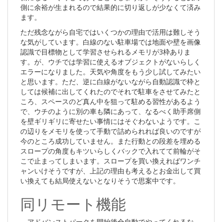
側に余裕が生まれるので結果的に切り返しが少なくて済み
ます。
ただ残念ながら自宅ではいくつかの理由で活用は難しそう
な気がしています。白線のない駐車場では地面や壁を画像
認識で目標物として学習させられるメモリが3枠ありま
す。が、ウチでは学習に使えるオブジェクトがないらしく
エラーになりました。天気や角度をもう少し試してみたい
と思います。ただ、逆に白線がないながら自動認識で枠と
しては候補に出してくれたのでそれで駐車をさせてみたと
ころ、スペースのど真ん中を狙って駐める習性があるよう
で、ウチのように別の車も隣にあって、なるべく助手席側
を壁ギリギリに寄せたい事情にはそぐわないようです。こ
の辺りをメモリを使って手動で詰められれば良いのですが
今のところ成功していません。また行動との段差を埋める
スロープの角度もキツいらしくバックで入れてて前輪がそ
こで止まってしまいます。スロープを買い換えればワンチ
ャンいけそうですが、上記の理由も考えるとお金出して買
い換えても結局使えないとなりそうで思案中です。
同リモート機能
アドバンストパークを開始後全自動でやってくれるな