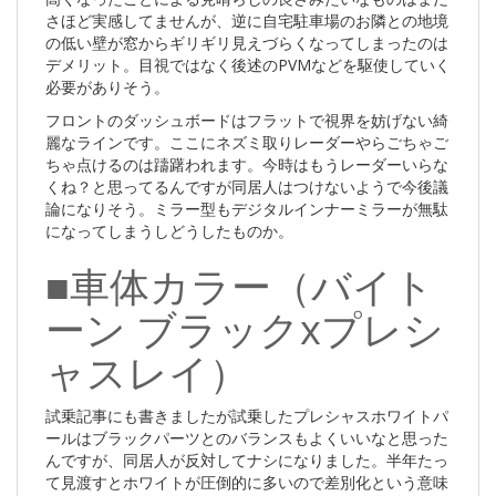
さほど実感してませんが、逆に自宅駐車場のお隣との地境
の低い壁が窓からギリギリ見えづらくなってしまったのは
デメリット。目視ではなく後述のPVMなどを駆使していく
必要がありそう。
フロントのダッシュボードはフラットで視界を妨げない綺
麗なラインです。ここにネズミ取りレーダーやらごちゃご
ちゃ点けるのは躊躇われます。今時はもうレーダーいらな
くね？と思ってるんですが同居人はつけないようで今後議
論になりそう。ミラー型もデジタルインナーミラーが無駄
になってしまうしどうしたものか。
■車体カラー（バイト
ーン ブラックxプレシ
ャスレイ）
試乗記事にも書きましたが試乗したプレシャスホワイトパ
ールはブラックパーツとのバランスもよくいいなと思った
んですが、同居人が反対してナシになりました。半年たっ
て見渡すとホワイトが圧倒的に多いので差別化という意味