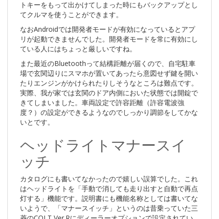
トキーをもって出かけてしまった時にもバックアップとし
てクルマを使うことができます。
なおAndroidでは開発者モードが有効になっているとアプ
リが起動できませんでした。開発者モードを常に有効にし
ている人にはちょっと厳しいですね。
また最近のBluetoothって結構距離が届くので、自宅駐車
場で玄関辺りにスマホが置いてあったら意図せず鍵を開い
たりエンジンがかけられたりしそうなところは難点です。
実際、我が家では玄関のドア内側においた状態では開錠で
きてしまいました。車両設定で許容距離（許容電波強
度？）の設定ができるようなのでしっかり調節をしてかな
いとです。
ヘッドライトマナースイ
ッチ
カタログにも書いてなかったので嬉しい誤算でした。これ
はヘッドライトを「手動で消しても走り出すと自動で再点
灯する」機能です。説明書にも機能名称としては書いてな
いようで、「マナースイッチ」というのは昔乗っていた三
菱のCOLT Ver.Rにディーラーオプションで設定されてい