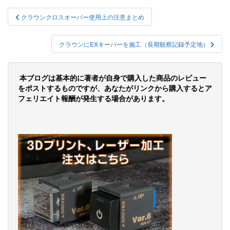
投
クラウンクロスオーバー使用上の注意まとめ
稿
ナ
クラウンにEXキーパーを施工（長期観察記録予定地）
ビ
ゲ
本ブログは基本的に著者が自身で購入した商品のレビュー
をポストするものですが、あなたがリンクから購入するとア
ー
フェリエイト報酬が発生する場合があります。
シ
ョ
ン