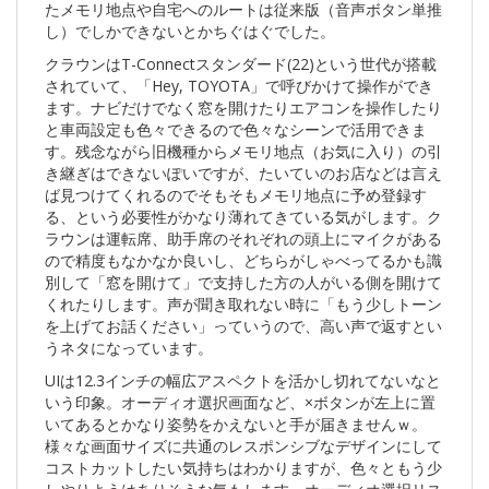
たメモリ地点や自宅へのルートは従来版（音声ボタン単推
し）でしかできないとかちぐはぐでした。
クラウンはT-Connectスタンダード(22)という世代が搭載
されていて、「Hey, TOYOTA」で呼びかけて操作ができ
ます。ナビだけでなく窓を開けたりエアコンを操作したり
と車両設定も色々できるので色々なシーンで活用できま
す。残念ながら旧機種からメモリ地点（お気に入り）の引
き継ぎはできないぽいですが、たいていのお店などは言え
ば見つけてくれるのでそもそもメモリ地点に予め登録す
る、という必要性がかなり薄れてきている気がします。ク
ラウンは運転席、助手席のそれぞれの頭上にマイクがある
ので精度もなかなか良いし、どちらがしゃべってるかも識
別して「窓を開けて」で支持した方の人がいる側を開けて
くれたりします。声が聞き取れない時に「もう少しトーン
を上げてお話ください」っていうので、高い声で返すとい
うネタになっています。
UIは12.3インチの幅広アスペクトを活かし切れてないなと
いう印象。オーディオ選択画面など、×ボタンが左上に置
いてあるとかなり姿勢をかえないと手が届きませんｗ。
様々な画面サイズに共通のレスポンシブなデザインにして
コストカットしたい気持ちはわかりますが、色々ともう少