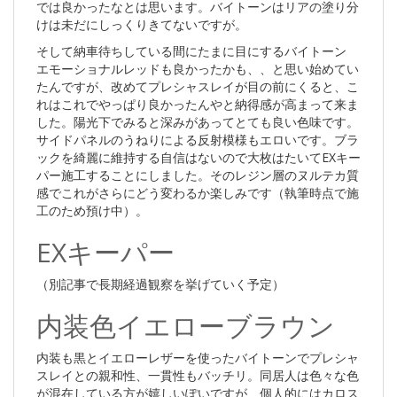
では良かったなとは思います。バイトーンはリアの塗り分
けは未だにしっくりきてないですが。
そして納車待ちしている間にたまに目にするバイトーン
エモーショナルレッドも良かったかも、、と思い始めてい
たんですが、改めてプレシャスレイが目の前にくると、こ
れはこれでやっぱり良かったんやと納得感が高まって来ま
した。陽光下でみると深みがあってとても良い色味です。
サイドパネルのうねりによる反射模様もエロいです。ブラ
ックを綺麗に維持する自信はないので大枚はたいてEXキー
パー施工することにしました。そのレジン層のヌルテカ質
感でこれがさらにどう変わるか楽しみです（執筆時点で施
工のため預け中）。
EXキーパー
（別記事で長期経過観察を挙げていく予定）
内装色イエローブラウン
内装も黒とイエローレザーを使ったバイトーンでプレシャ
スレイとの親和性、一貫性もバッチリ。同居人は色々な色
が混在している方が嬉しいぽいですが、個人的にはカロス