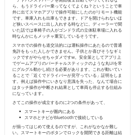
ら、もうドライバー乗ってなくてよくね？ということで車
外に出てスマホアプリで操作可能にしたのがリモート機能
です。車庫入れも出庫もできます。ドアを開けられないほ
ど狭いスペースに出し入れする時などに。ディーラーで聞
いた話では車椅子の人がゴンドラ式の立体駐車場に入れる
時なんかにもメッチャ重宝しているそうです。
スマホでの操作も道交法的には運転操作にあたるので普通
免許をもった人しかできません。子供とか喜びそうなギミ
ックですがやらせちゃダメですw。安全策としてアプリ上
でゲームアプリのバーチャルスティックのような丸UIを常
にグルグル動かし続ける必要があります。これが動いてい
ることで「近くでドライバーが見守っている」証明をしま
す。例えば操作中にいきなり意識を失った、なんて場合に
はタッチ操作が中断され結果として車両も停止する仕組み
になっています。
さてこの操作が成立するのに2つの条件があって、
スマートキーが圏内にある
スマホとナビがBluetoothで接続している
が揃ってはじめて使えるのですが、これがなかなか難し
い。スマートキーのボタンでロックを開閉できる距離は結