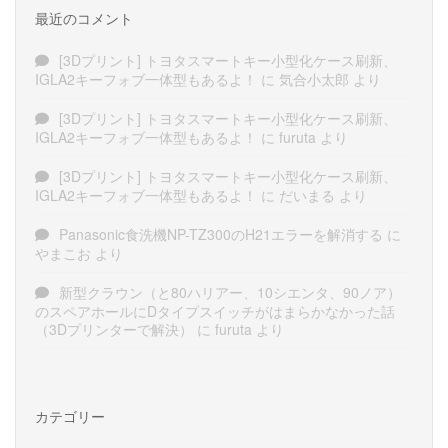
最近のコメント
[3Dプリント] トヨタスマートキー小型化ケース刷新、
IGLA2キーフォブ一体型もあるよ！
に
気合小太郎
より
[3Dプリント] トヨタスマートキー小型化ケース刷新、
IGLA2キーフォブ一体型もあるよ！
に
furuta
より
[3Dプリント] トヨタスマートキー小型化ケース刷新、
IGLA2キーフォブ一体型もあるよ！
に
だいまる
より
Panasonic食洗機NP-TZ300のH21エラーを解消する
に
やまこお
より
新型クラウン（と80ハリアー、10シエンタ、90ノア）
のスペアホールにDタイプスイッチがはまらかなかった話
（3Dプリンターで解決）
に
furuta
より
カテゴリー