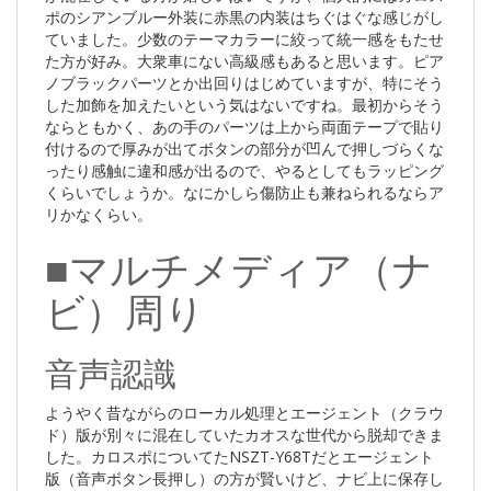
ポのシアンブルー外装に赤黒の内装はちぐはぐな感じがし
ていました。少数のテーマカラーに絞って統一感をもたせ
た方が好み。大衆車にない高級感もあると思います。ピア
ノブラックパーツとか出回りはじめていますが、特にそう
した加飾を加えたいという気はないですね。最初からそう
ならともかく、あの手のパーツは上から両面テープで貼り
付けるので厚みが出てボタンの部分が凹んで押しづらくな
ったり感触に違和感が出るので、やるとしてもラッピング
くらいでしょうか。なにかしら傷防止も兼ねられるならア
リかなくらい。
■マルチメディア（ナ
ビ）周り
音声認識
ようやく昔ながらのローカル処理とエージェント（クラウ
ド）版が別々に混在していたカオスな世代から脱却できま
した。カロスポについてたNSZT-Y68Tだとエージェント
版（音声ボタン長押し）の方が賢いけど、ナビ上に保存し