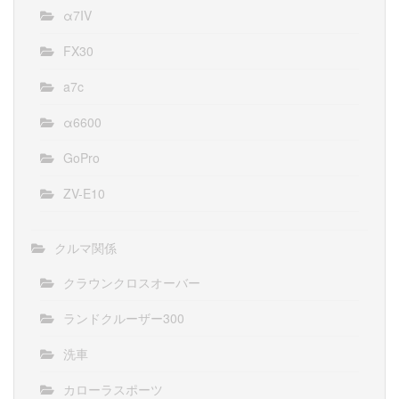
α7IV
FX30
a7c
α6600
GoPro
ZV-E10
クルマ関係
クラウンクロスオーバー
ランドクルーザー300
洗車
カローラスポーツ