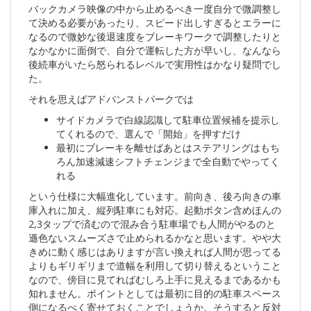
バックカメラ映像の中から止めるべき一度自分で微調整し
て決める必要があったり、スピード出しすぎるとエラーに
なるので微妙な後退速度をブレーキワークで調整したりと
なかなかに面倒で、自分で運転した方が早いし、なんなら
後続車がいたら怒られるレベルで実用性はかなり疑問でし
た。
それを思えばアドバンストパークでは
サイドカメラで白線認識して駐車位置候補を提示し
てくれるので、選んで「開始」を押すだけ
最初にブレーキを離せばあとはステアリングはもち
ろん加速減速シフトチェンジまで全自動でやってく
れる
という仕様に大幅進化しています。前向き、後ろ向きの車
庫入れに加え、縦列駐車にも対応。起動ボタン含めほんの
2,3タップで済むので混み合う駐車場でも人間がやるのと
遜色ないスムーズさで止められるかなと思います。やや大
きめに動く感じはありますが言い換えれば人間が思ってる
よりもギリギリまで道幅を利用して切り替えるということ
なので、傍目に見てればむしろ上手に見えるまであるかも
知れません。ポイントとしては最初に目的の駐車スペース
側になるべく寄せておくことでしょうか。そうすると反対