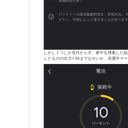
しかし１つしか見付からず、家中を捜索した結果、
したものの出力1.0Aまでなせいか、充電中マ