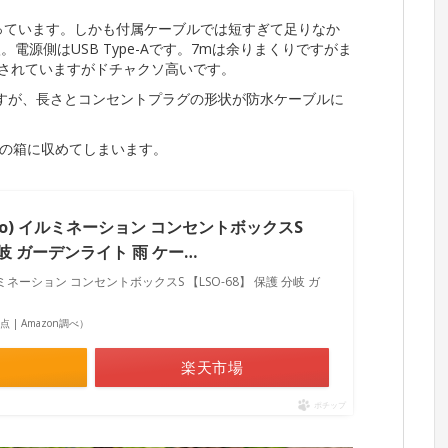
なっています。しかも付属ケーブルでは短すぎて足りなか
。電源側はUSB Type-Aです。7mは余りまくりですがま
品されていますがドチャクソ高いです。
りますが、長さとコンセントプラグの形状が防水ケーブルに
の箱に収めてしまいます。
ho) イルミネーション コンセントボックスS
 分岐 ガーデンライト 雨 ケー…
ルミネーション コンセントボックスS 【LSO-68】 保護 分岐 ガ
2時点 | Amazon調べ）
楽天市場
ポチップ