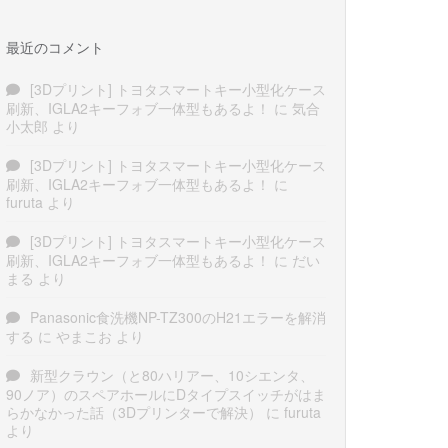
最近のコメント
[3Dプリント] トヨタスマートキー小型化ケース
刷新、IGLA2キーフォブ一体型もあるよ！
に
気合
小太郎
より
[3Dプリント] トヨタスマートキー小型化ケース
刷新、IGLA2キーフォブ一体型もあるよ！
に
furuta
より
[3Dプリント] トヨタスマートキー小型化ケース
刷新、IGLA2キーフォブ一体型もあるよ！
に
だい
まる
より
Panasonic食洗機NP-TZ300のH21エラーを解消
する
に
やまこお
より
新型クラウン（と80ハリアー、10シエンタ、
90ノア）のスペアホールにDタイプスイッチがはま
らかなかった話（3Dプリンターで解決）
に
furuta
より