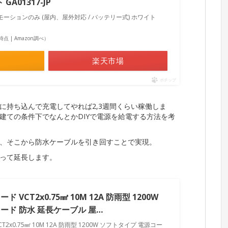
A01317-JP
080p モーションのみ (屋内、屋外対応 / バッテリー式) ホワイト
22時点 | Amazon調べ）
楽天市場
ポチップ
に持ち込んで充電してやれば2,3週間くらい稼働しま
建ての条件下でなんとかDIYで電源を給電する方法を考
、そこから防水ケーブルを引き回すことで実現。
って延長します。
ド VCT2x0.75㎟ 10M 12A 防雨型 1200W
ード 防水 延長ケーブル 屋…
T2x0.75㎟ 10M 12A 防雨型 1200W ソフトタイプ 電源コー