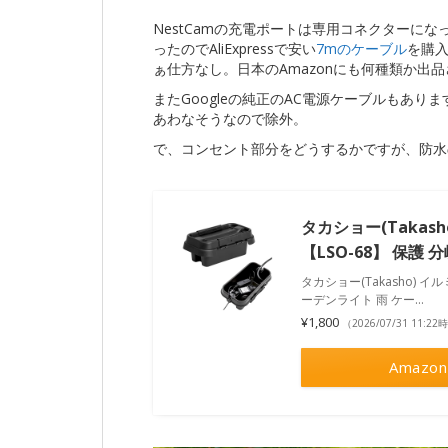
NestCamの充電ポートは専用コネクターに
ったのでAliExpressで安い
7mのケーブル
を購入
ぁ仕方なし。日本のAmazonにも何種類か出
またGoogleの純正のAC電源ケーブルもあ
あわなそうなので除外。
で、コンセント部分をどうするかですが、防水
タカショー(Takas
【LSO-68】 保護
タカショー(Takasho) イ
ーデンライト 雨 ケー…
¥1,800
（2026/07/31 11:2
Amazon