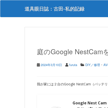
S
k
道具眼日誌：古田-私的記録
i
p
t
o
m
a
i
n
庭のGoogle NestC
c
o
n
・
t
2024年3月10日
furuta
DIY／修理
A
e
n
t
我が家には２台のGoogle NestCam（バ
Google Nest C