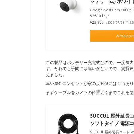
ッテリー式) ホワイト G
Google Nest Cam 1
GA01317-JP
¥23,900
（2026/07/31 11:
Amazon
この製品はバッテリー充電式なので、一度屋内
す。それでも手間には違いがないので、賃貸戸
えました。
幸い屋外コンセントが家の反対側には１つあり
まずケーブルをカメラの位置近くまでこれを使
SUCCUL 屋外延長コー
ソフトタイプ 電源コ
SUCCUL 屋外延長コード VC