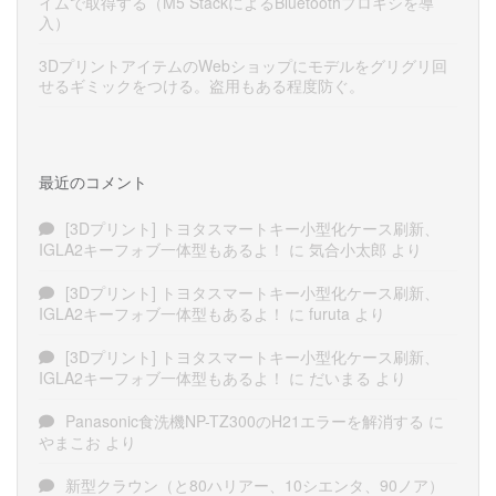
イムで取得する（M5 StackによるBluetoothプロキシを導
入）
3DプリントアイテムのWebショップにモデルをグリグリ回
せるギミックをつける。盗用もある程度防ぐ。
最近のコメント
[3Dプリント] トヨタスマートキー小型化ケース刷新、
IGLA2キーフォブ一体型もあるよ！
に
気合小太郎
より
[3Dプリント] トヨタスマートキー小型化ケース刷新、
IGLA2キーフォブ一体型もあるよ！
に
furuta
より
[3Dプリント] トヨタスマートキー小型化ケース刷新、
IGLA2キーフォブ一体型もあるよ！
に
だいまる
より
Panasonic食洗機NP-TZ300のH21エラーを解消する
に
やまこお
より
新型クラウン（と80ハリアー、10シエンタ、90ノア）