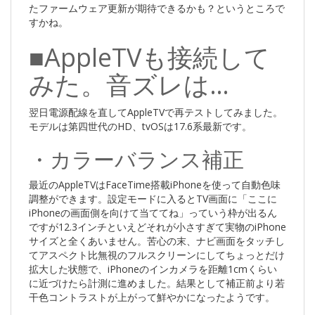
たファームウェア更新が期待できるかも？というところで
すかね。
■AppleTVも接続して
みた。音ズレは…
翌日電源配線を直してAppleTVで再テストしてみました。
モデルは第四世代のHD、tvOSは17.6系最新です。
・カラーバランス補正
最近のAppleTVはFaceTime搭載iPhoneを使って自動色味
調整ができます。設定モードに入るとTV画面に「ここに
iPhoneの画面側を向けて当ててね」っていう枠が出るん
ですが12.3インチといえどそれが小さすぎて実物のiPhone
サイズと全くあいません。苦心の末、ナビ画面をタッチし
てアスペクト比無視のフルスクリーンにしてちょっとだけ
拡大した状態で、iPhoneのインカメラを距離1cmくらい
に近づけたら計測に進めました。結果として補正前より若
干色コントラストが上がって鮮やかになったようです。