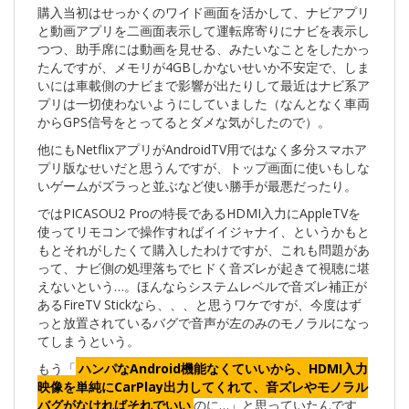
購入当初はせっかくのワイド画面を活かして、ナビアプリ
と動画アプリを二画面表示して運転席寄りにナビを表示し
つつ、助手席には動画を見せる、みたいなことをしたかっ
たんですが、メモリが4GBしかないせいか不安定で、しま
いには車載側のナビまで影響が出たりして最近はナビ系ア
プリは一切使わないようにしていました（なんとなく車両
からGPS信号をとってるとダメな気がしたので）。
他にもNetflixアプリがAndroidTV用ではなく多分スマホア
プリ版なせいだと思うんですが、トップ画面に使いもしな
いゲームがズラっと並ぶなど使い勝手が最悪だったり。
ではPICASOU2 Proの特長であるHDMI入力にAppleTVを
使ってリモコンで操作すればイイジャナイ、というかもと
もとそれがしたくて購入したわけですが、これも問題があ
って、ナビ側の処理落ちでヒドく音ズレが起きて視聴に堪
えないという…。ほんならシステムレベルで音ズレ補正が
あるFireTV Stickなら、、、と思うワケですが、今度はず
っと放置されているバグで音声が左のみのモノラルになっ
てしまうという。
もう「
ハンパなAndroid機能なくていいから、HDMI入力
映像を単純にCarPlay出力してくれて、音ズレやモノラル
バグがなければそれでいい
のに…」と思っていたんです