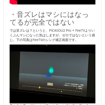
・音ズレはマシにはなっ
てるが完全ではない
では音ズレは？というと、PICASOU2 Pro + FireTVよりい
くぶんマシになった気はしますが、ゼロではないという感
じ。下の写真はFireTVのシンク補正画面です。