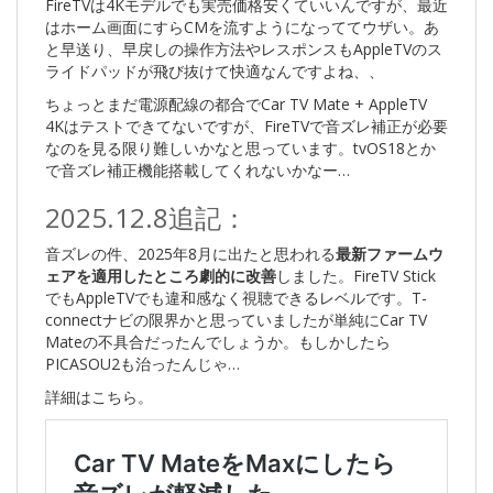
FireTVは4Kモデルでも実売価格安くていいんですが、最近
はホーム画面にすらCMを流すようになっててウザい。あ
と早送り、早戻しの操作方法やレスポンスもAppleTVのス
ライドパッドが飛び抜けて快適なんですよね、、
ちょっとまだ電源配線の都合でCar TV Mate + AppleTV
4Kはテストできてないですが、FireTVで音ズレ補正が必要
なのを見る限り難しいかなと思っています。tvOS18とか
で音ズレ補正機能搭載してくれないかなー…
2025.12.8追記：
音ズレの件、2025年8月に出たと思われる
最新ファームウ
ェアを適用したところ劇的に改善
しました。FireTV Stick
でもAppleTVでも違和感なく視聴できるレベルです。T-
connectナビの限界かと思っていましたが単純にCar TV
Mateの不具合だったんでしょうか。もしかしたら
PICASOU2も治ったんじゃ…
詳細はこちら。