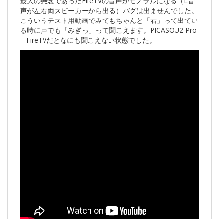
最大の懸念であったFireTVの音声がモノラルになる（L音
声が左右両スピーカーから出る）バグは出ませんでした。
こういうテスト用動画でみてもちゃんと「右」って出てい
る時に声でも「みぎっ」って聞こえます。PICASOU2 Pro
+ FireTVだとなにも聞こえない状態でした。