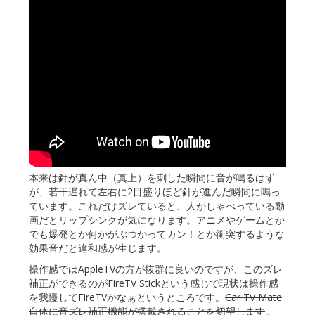
本来は針が真ん中（真上）を刺した瞬間に音が鳴るはず
が、若干遅れて左右に2目盛りほど針が進んだ瞬間に鳴っ
ています。これだけズレていると、人がしゃべっている動
画だとリップシンクが気になります。アニメやゲームとか
でも爆発とか何かがぶつかってカン！とか衝突するような
効果音だと違和感が生じます。
操作感ではAppleTVの方が抜群に良いのですが、このズレ
補正ができるのがFireTV Stickという感じで現状は操作感
を我慢してFireTVかなぁというところです。
Car TV Mate
自体に音ズレ補正機能が搭載されることを切望します
。