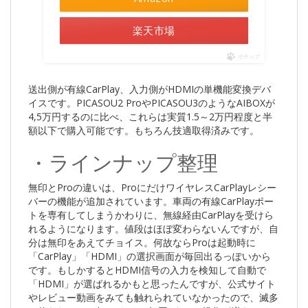
楽天市場
ポチップ
送出側が有線CarPlay、入力側がHDMIの単機能変換デバ
イスです。PICASOU2 ProやPICASOU3のようなAIBOXが
4,5万円するのに比べ、これらは実質1.5～2万円程度と半
額以下で購入可能です。もちろん技適取得済みです。
・ラインナップ整理
無印とProの違いは、ProにだけワイヤレスCarPlayレシー
バーの機能が追加されています。車両の有線CarPlayポー
トを専有してしまうかわりに、無線経由CarPlayを受けら
れるようになります。値段はほぼ変わらないんですが、自
分は無印をあえてチョイス。何故ならProは起動時に
「CarPlay」「HDMI」の選択画面が毎回出るっぽいから
です。もしかするとHDMI信号の入力を検知して自動で
「HDMI」が選ばれるかもと思ったんですが、公式サイト
やレビュー動画をみても触れられていなかったので、滅多