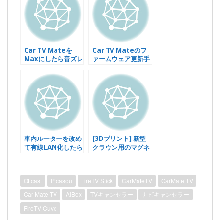
Car TV Mateを
Car TV Mateのフ
Maxにしたら音ズレ
ァームウェア更新手
が軽減した
順覚え書き
車内ルーターを改め
[3Dプリント] 新型
て有線LAN化したら
クラウン用のマグネ
快適になった話
ット式リモコンホル
ダー
Ottcast
Picasou
FireTV Stick
CarMateTV
CarMate TV
Car Mate TV
AIBox
TVキャンセラー
ナビキャンセラー
FireTV Cuve