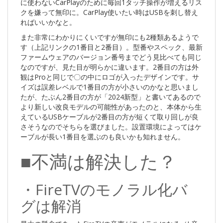
に使わないCarPlayのために毎回1タッチ操作が増えるリス
クを嫌って無印に。CarPlay使いたい時はUSBを刺し替え
ればいいかなと。
また非常にわかりにくいですが無印にも2種類あるようで
す（上記リンクの1番目と2番目）。型番やスペック、最新
ファームウェアのバージョン番号までどう見比べても同じ
なのですが、見た目が明らかに違います。2番目の方は外
観はProと同じで〇の中にロゴが入ったデザインです。サ
イズは誤差レベルで1番目の方が小さいのかなと思いまし
たが、たぶん2番目の方が「2024新型」と書いてあるので
より新しい改良モデルの可能性があったのと、本体から生
えているUSBケーブルが2番目の方が短くて取り回しが良
さそうなのでそちらを選びました。設置環境によってはケ
ーブルが長い1番目を選ぶのも良いかも知れません。
■不満は解決した？
・FireTVのモノラル化バ
グは解消