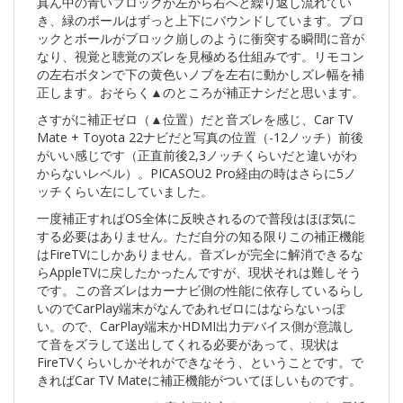
真ん中の青いブロックが左から右へと繰り返し流れてい
き、緑のボールはずっと上下にバウンドしています。ブロ
ックとボールがブロック崩しのように衝突する瞬間に音が
なり、視覚と聴覚のズレを見極める仕組みです。リモコン
の左右ボタンで下の黄色いノブを左右に動かしズレ幅を補
正します。おそらく▲のところが補正ナシだと思います。
さすがに補正ゼロ（▲位置）だと音ズレを感じ、Car TV
Mate + Toyota 22ナビだと写真の位置（-12ノッチ）前後
がいい感じです（正直前後2,3ノッチくらいだと違いがわ
からないレベル）。PICASOU2 Pro経由の時はさらに5ノ
ッチくらい左にしていました。
一度補正すればOS全体に反映されるので普段はほぼ気に
する必要はありません。ただ自分の知る限りこの補正機能
はFireTVにしかありません。音ズレが完全に解消できるな
らAppleTVに戻したかったんですが、現状それは難しそう
です。この音ズレはカーナビ側の性能に依存しているらし
いのでCarPlay端末がなんであれゼロにはならないっぽ
い。ので、CarPlay端末かHDMI出力デバイス側が意識し
て音をズラして送出してくれる必要があって、現状は
FireTVくらいしかそれができなそう、ということです。で
きればCar TV Mateに補正機能がついてほしいものです。