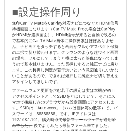
■設定操作周り
無印Car TV MateをCarPlay対応ナビにつなぐとHDMI信号
待機画面になります（Car TV Mate Proの場合はCarPlay
かHDMIか選択画面）。HDMI信号が来ると自動で映るの
で基本的にCar TV Mate自体に操作要素はほぼありませ
ん。ナビ画面をタッチすると画面がフルかアスペクト保持
の二択で切り替わります。クラウンのような超ワイド画面
の場合、フルにしてしまうと横に太った映像になってしま
うので基本触りません。また長押しすると純正ナビに戻り
ます。この長押し判定が若干渋いという意図通りにいかな
いことがあるので、できれば短押しに純正ナビ切り替えを
アサインしてほしいです。
ファームウェア更新を含む若干の設定は実は本機がWi-Fi
アクセスポイントとしてSSIDをとばしていて、そこにス
マホで接続しWebブラウザから設定画面にアクセスしま
す。SSIDは「Auto-xxxx」（xxxxは個体毎の数字）で、パ
スワードは「88888888」です。IPアドレスは
192.168.1.101。
購入時点で最新ファームウェアが適用済
みでした。
後でよくみたら最新ファーム来てました。