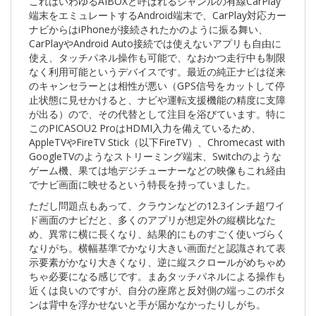
これはいわゆるAIBOXと呼ばれるジャンルの有線CarPlay
端末をエミュレートするAndroid端末で、CarPlay対応カー
ナビからはiPhoneが接続されたかのように振る舞い、
CarPlayやAndroid Auto接続では使えないアプリも自由に
使え、タッチパネル操作も可能で、なおかつ走行中も制限
なく利用可能というデバイスです。最近の純正ナビは従来
のキャンセラーとは相性が悪い（GPS信号をカットして停
止状態に見せかけると、ナビや運転支援機能の精度に支障
が出る）ので、その代替として注目を浴びています。特に
このPICASOU2 ProはHDMI入力を備えているため、
AppleTVやFireTV Stick（以下FireTV）、Chromecast with
GoogleTVのようなストリーミング端末、Switchのような
ゲーム機、果ては地デジチューナーなどの映像もこれ経由
でナビ画面に映せるという特長を持っていました。
ただし問題点もあって、クラウンなどの12.3インチ超ワイ
ド画面のナビだと、多くのアプリが想定外の縦横比なた
め、異常に横に長くなり、結果的にものすごく使いづらく
なりがち。横幅基準でかなり大きい画面だと認識されて表
示要素がかなり大きくなり、逆に縦スクロールがめちゃめ
ちゃ必要になる感じです。まあタッチパネルによる操作も
近くは良いのですが、自分の座席と反対側の端っこのボタ
ンは背中を浮かせないと手が届かなかったりしがち。