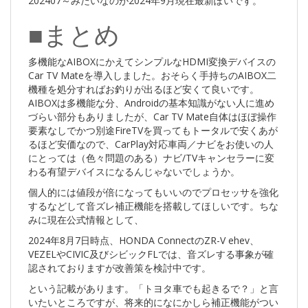
202407～みたいなのが2024年9月現在最新ぽいです。
■まとめ
多機能なAIBOXにかえてシンプルなHDMI変換デバイスの
Car TV Mateを導入しました。おそらく手持ちのAIBOX二
機種を処分すればお釣りが出るほど安くて良いです。
AIBOXは多機能な分、Androidの基本知識がない人に進め
づらい部分もありましたが、Car TV Mate自体はほぼ操作
要素なしでかつ別途FireTVを買ってもトータルで安くあが
るほど安価なので、CarPlay対応車両／ナビをお使いの人
にとっては（色々問題のある）ナビ/TVキャンセラーに変
わる有望デバイスになるんじゃないでしょうか。
個人的には値段が倍になってもいいのでプロセッサを強化
するなどして音ズレ補正機能を搭載してほしいです。ちな
みに現在公式情報として、
2024年8月7日時点、HONDA ConnectのZR-V ehev、
VEZELやCIVIC及びシビックFLでは、音ズレする事象が確
認されておりますが改善策を検討中です。
という記載があります。「トヨタ車でも起きるで？」と言
いたいところですが、将来的になにかしら補正機能がつい