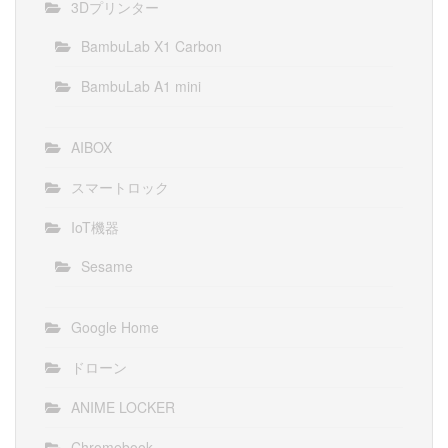
3Dプリンター
BambuLab X1 Carbon
BambuLab A1 mini
AIBOX
スマートロック
IoT機器
Sesame
Google Home
ドローン
ANIME LOCKER
Chromebook