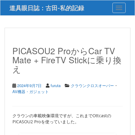
S
道具眼日誌：古田-私的記録
Toggle 
k
i
p
t
o
m
a
PICASOU2 ProからCar TV
i
Mate + FireTV Stickに乗り換
n
c
え
o
n
t
・
2024年9月7日
furuta
クラウンクロスオーバー
e
AV機器・ガジェット
n
t
クラウンの車載映像環境ですが、これまでOttcastの
PICASOU2 Proを使っていました。