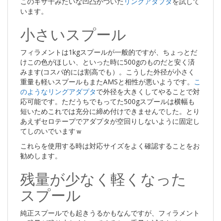
このギザ十みたいな凹凸がついた
リングアダプタ
を試して
います。
小さいスプール
フィラメントは1kgスプールが一般的ですが、ちょっとだ
けこの色がほしい、といった時に500gのものだと安く済
みます(コスパ的には割高でも）。こうした外径が小さく
重量も軽いスプールもまたAMSと相性が悪いようです。
こ
のようなリングアダプタ
で外径を大きくしてやることで対
応可能です。ただうちでもってた500gスプールは横幅も
短いためこれでは充分に締め付けできませんでした。とり
あえずセロテープでアダプタが空回りしないように固定し
てしのいでいますｗ
これらを使用する時は対応サイズをよく確認することをお
勧めします。
残量が少なく軽くなった
スプール
純正スプールでも起きうるかもなんですが、フィラメント