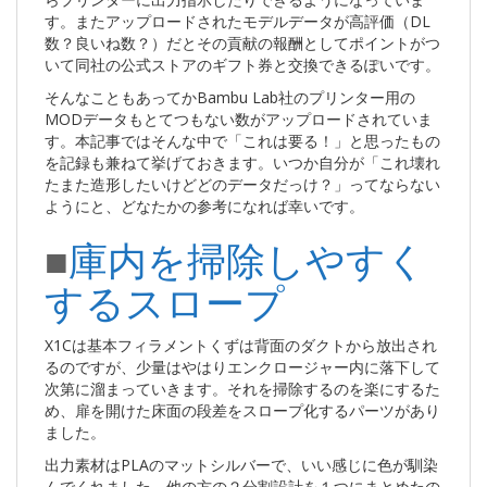
す。またアップロードされたモデルデータが高評価（DL
数？良いね数？）だとその貢献の報酬としてポイントがつ
いて同社の公式ストアのギフト券と交換できるぽいです。
そんなこともあってかBambu Lab社のプリンター用の
MODデータもとてつもない数がアップロードされていま
す。本記事ではそんな中で「これは要る！」と思ったもの
を記録も兼ねて挙げておきます。いつか自分が「これ壊れ
たまた造形したいけどどのデータだっけ？」ってならない
ようにと、どなたかの参考になれば幸いです。
■
庫内を掃除しやすく
するスロープ
X1Cは基本フィラメントくずは背面のダクトから放出され
るのですが、少量はやはりエンクロージャー内に落下して
次第に溜まっていきます。それを掃除するのを楽にするた
め、扉を開けた床面の段差をスロープ化するパーツがあり
ました。
出力素材はPLAのマットシルバーで、いい感じに色が馴染
んでくれました。他の方の２分割設計を１つにまとめたの