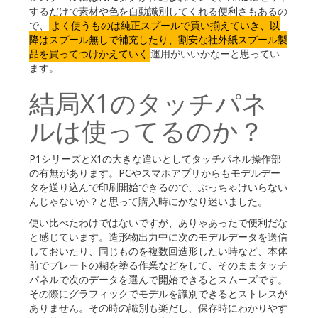
するだけで素材や色を自動識別してくれる便利さもあるの
で、
よく使うものは純正スプールで買い揃えていき、以
降はスプール無しで補充したり、割安な社外紙スプール製
品を買ってつけかえていく
運用がいいかなーと思ってい
ます。
結局X1のタッチパネ
ルは使ってるのか？
P1シリーズとX1の大きな違いとしてタッチパネル操作部
の有無があります。PCやスマホアプリからもモデルデー
タを送り込んで印刷開始できるので、ぶっちゃけいらない
んじゃないか？と思って購入時にかなり迷いました。
使い比べたわけではないですが、ありゃあったで便利だな
と感じています。造形物出力中に次のモデルデータを送信
しておいたり、同じものを複数回造形したい時など、本体
前でプレートの糊を塗る作業などをして、そのままタッチ
パネルで次のデータを選んで開始できるとスムーズです。
その際にグラフィックでモデルを識別できるとストレスが
ありません。その時の識別も楽だし、保存時にわかりやす