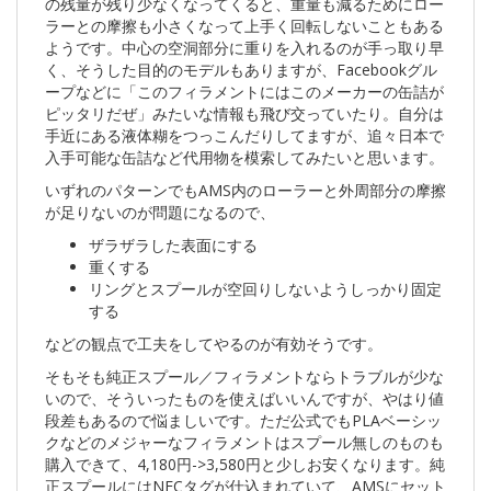
の残量が残り少なくなってくると、重量も減るためにロー
ラーとの摩擦も小さくなって上手く回転しないこともある
ようです。中心の空洞部分に重りを入れるのが手っ取り早
く、そうした目的のモデルもありますが、Facebookグル
ープなどに「このフィラメントにはこのメーカーの缶詰が
ピッタリだぜ」みたいな情報も飛び交っていたり。自分は
手近にある液体糊をつっこんだりしてますが、追々日本で
入手可能な缶詰など代用物を模索してみたいと思います。
いずれのパターンでもAMS内のローラーと外周部分の摩擦
が足りないのが問題になるので、
ザラザラした表面にする
重くする
リングとスプールが空回りしないようしっかり固定
する
などの観点で工夫をしてやるのが有効そうです。
そもそも純正スプール／フィラメントならトラブルが少な
いので、そういったものを使えばいいんですが、やはり値
段差もあるので悩ましいです。ただ公式でもPLAベーシッ
クなどのメジャーなフィラメントはスプール無しのものも
購入できて、4,180円->3,580円と少しお安くなります。純
正スプールにはNFCタグが仕込まれていて、AMSにセット