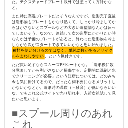
た。テクスチャードプレート以外では塗ってく方針かな
と。
また特に高温プレートだとそうなんですが、造形完了直後
は造形物もプレートもかなり熱くて、しっかり冷ましてか
らはがさないとスプールなどの大きい造型物なんかは反っ
てしまいそう。なので、連続して次の造型にかかりたい時
なんかは予備のプレートがあると、終わった造形物を冷ま
しながら次がスタートできていいかなと思い始めました。
種類を使い分けるのではなく、単純に数があるとサイク
ルをまわしやすい
、という気付きです。
ただ買い足すならスムーズPEIシートかな。「造形後に数
分覚ましてから剥がさないと損傷する、定期的に洗剤と水
でクリーニングが必要」という短所については、どのみち
今も気に掛けてるので、だったら糊不要になるメリットし
かないかなとか。造形時の温度（＝騒音）が低いならいい
な。でもこれ公式サイトで売り切れ中。入荷次第試して見
たいと思います。
■スプール周りのあれ
これ