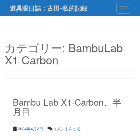
S
道具眼日誌：古田-私的記録
Toggle 
k
i
p
t
o
m
カテゴリー:
BambuLab
a
i
X1 Carbon
n
c
o
n
t
e
n
Bambu Lab X1-Carbon、半
t
月目
2024年4月2日
コメントをする