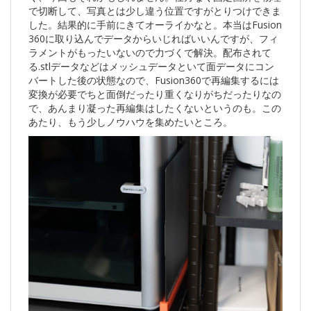
で切断して、写真とは少し違う位置ですがとりつけできま
した。結果的に手前にきてオーライかなと。本当はFusion
360に取り込んでデータからいじればいいんですが、フィ
ラメントがもったいないので力づくで解決。配布されて
る.stlデータなどはメッシュデータといて面データにコン
バートした後の状態なので、Fusion360で再編集するには
変換が必要でちと面倒だったり重くなりがちだったりなの
で、あんまり凝った再編集はしたくないというのも。この
あたり、もう少しノウハウを集めたいところ。