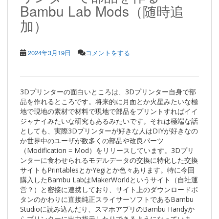
Bambu Lab Mods（随時追
加）
2024年3月19日
コメントをする
3Dプリンターの面白いところは、3Dプリンター自身で部
品を作れるところです。将来的に月面とか火星みたいな極
地で現地の素材で材料で現地で部品をプリントすればイイ
ジャナイみたいな研究もあるみたいです。それは極端な話
としても、実際3Dプリンターが好きな人はDIYが好きなの
か世界中のユーザが数多くの部品や改良パーツ
（Modification = Mod）をリリースしています。3Dプリ
ンターに食わせられるモデルデータの交換に特化した交換
サイトもPrintablesとかYegiとか色々あります。特に今回
購入したBambu LabはMakerWorldというサイト（自社運
営？）と密接に連携しており、サイト上のダウンロードボ
タンのかわりに直接純正スライサーソフトであるBambu
Studioに読み込んだり、スマホアプリのBambu Handyか
らプリンターに出力指示したりできるようになっていま