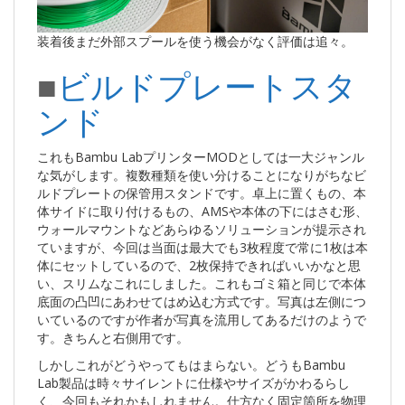
装着後まだ外部スプールを使う機会がなく評価は追々。
■
ビルドプレートスタ
ンド
これもBambu LabプリンターMODとしては一大ジャンル
な気がします。複数種類を使い分けることになりがちなビ
ルドプレートの保管用スタンドです。卓上に置くもの、本
体サイドに取り付けるもの、AMSや本体の下にはさむ形、
ウォールマウントなどあらゆるソリューションが提示され
ていますが、今回は当面は最大でも3枚程度で常に1枚は本
体にセットしているので、2枚保持できればいいかなと思
い、スリムなこれにしました。これもゴミ箱と同じで本体
底面の凸凹にあわせてはめ込む方式です。写真は左側につ
いているのですが作者が写真を流用してあるだけのようで
す。きちんと右側用です。
しかしこれがどうやってもはまらない。どうもBambu
Lab製品は時々サイレントに仕様やサイズがかわるらし
く、今回もそれかもしれません。仕方なく固定箇所を物理