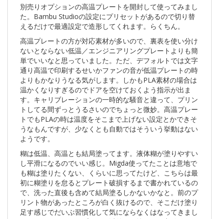
別売りオプションの高温プレートを開封して使ってみまし
た。Bambu Studioの設定にプリセットがあるので切り替
えるだけで最適設定で造形してくれます。らくちん。
高温プレートの方が対応素材が多いので、裏表を使い分け
ないとならない低温／エンジニアリングプレートよりも簡
単でいいなと思っていました。ただ、デフォルトでは文字
通り高温で印刷するせいかファンの音が低温プレートの時
よりもかなりうなる気がします。しかもPLA素材の場合は
温かくなりすぎるのでドアを空けておくよう指示が出ま
す。キャリブレーションの一時的な騒音と違って、プリン
トしてる間ずっとうるさいのでちょっと微妙。高温プレー
トでもPLAの時は温度をそこまで上げない設定とかできそ
うなもんですが、少なくとも自動ではそういう挙動はない
ようです。
糊は低温、高温とも結局塗ってます。液体糊が塗りやすい
し平滑になるのでいい感じ。Migda使ってたことは意地で
も糊は塗りたくない、くらいに思ってたけど、こちらは最
初に糊塗りを怠るとプレート破損するまで書かれているの
で、洗った直後も含めて結局塗るしかないかなと。前のプ
リント物があったところが白く抜けるので、そこだけ塗り
足す感じでだいぶ習慣化して気にならなくはなってきまし