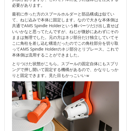
必要があります。
最初に作った方のスプールホルダーと部品構成は似てい
て、ねじ込みで本体に固定します。なので大きな本体側は
共通でAMS Spindle Holderという棒パーツだけ出し直せば
いいかなと思ってたんですが、ねじが微妙にあわずにその
ままは無理でした。元の方はネジ部分だけ独立していてそ
こに角柱を差し込む構造だったのでこの角柱部分を切り取
ってAMS Spindle Holderのネジ部分とリプレース。これで
本体側は流用することができました。
とりつけた状態がこちら。スプールの固定自体にもスプリ
ングで押し開いて固定する機構があるので、かなりしっか
りと固定できます。見た目もかっこいいｗ