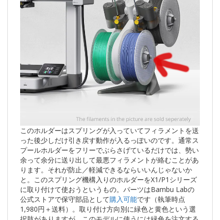
このホルダーはスプリングが入っていてフィラメントを送
った後少しだけ引き戻す動作が入るっぽいのです。通常ス
プールホルダーをフリーでぶらさげているだけでは、勢い
余って余分に送り出して最悪フィラメントが絡むことがあ
ります。それが防止／軽減できるならいいんじゃないか
と。このスプリング機構入りのホルダーをX1/P1シリーズ
に取り付けて使おうというもの。パーツはBambu Labの
公式ストアで保守部品として
購入可能
です（執筆時点
1,980円＋送料）。取り付け方向別に緑色と黄色という選
択肢がありますが、このモデルに使うには緑色を注文する