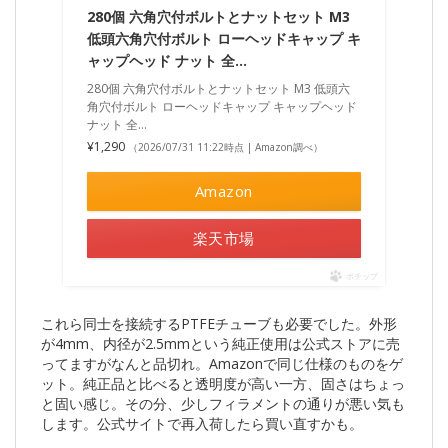
280個 六角穴付ボルトとナットセット M3
低頭六角穴付ボルト ローヘッドキャップ キ
ャップヘッド ナット 全…
280個 六角穴付ボルトとナットセット M3 低頭六
角穴付ボルト ローヘッドキャップ キャップヘッド
ナット 全…
¥1,290
（2026/07/31 11:22時点 | Amazon調べ）
Amazon
楽天市場
ポチップ
これら同士を接続するPTFEチューブも必要でした。外形
が4mm、内径が2.5mmという純正使用は公式ストアに売
ってますがなんと品切れ。Amazonで同じ仕様のものをゲ
ット。純正品と比べると透明度が高い一方、固さはちょっ
と固い感じ。その分、少しフィラメントの通りが悪い気も
します。公式サイトで再入荷したら買い直すかも。