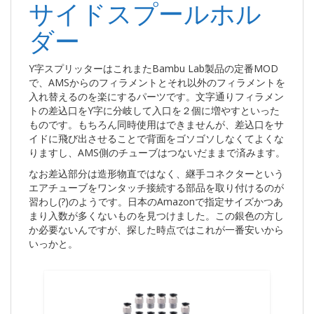
サイドスプールホル
ダー
Y字スプリッターはこれまたBambu Lab製品の定番MOD
で、AMSからのフィラメントとそれ以外のフィラメントを
入れ替えるのを楽にするパーツです。文字通りフィラメン
トの差込口をY字に分岐して入口を２個に増やすといった
ものです。もちろん同時使用はできませんが、差込口をサ
イドに飛び出させることで背面をゴソゴソしなくてよくな
りますし、AMS側のチューブはつないだままで済みます。
なお差込部分は造形物直ではなく、継手コネクターという
エアチューブをワンタッチ接続する部品を取り付けるのが
習わし(?)のようです。日本のAmazonで指定サイズかつあ
まり入数が多くないものを見つけました。この銀色の方し
か必要ないんですが、探した時点ではこれが一番安いから
いっかと。