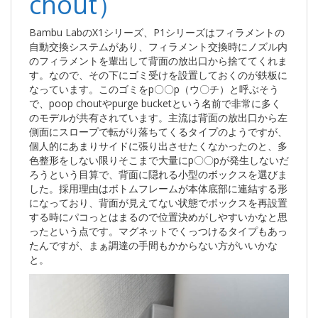
chout）
Bambu LabのX1シリーズ、P1シリーズはフィラメントの
自動交換システムがあり、フィラメント交換時にノズル内
のフィラメントを輩出して背面の放出口から捨ててくれま
す。なので、その下にゴミ受けを設置しておくのが鉄板に
なっています。このゴミをp〇〇p（ウ〇チ）と呼ぶそう
で、poop choutやpurge bucketという名前で非常に多く
のモデルが共有されています。主流は背面の放出口から左
側面にスロープで転がり落ちてくるタイプのようですが、
個人的にあまりサイドに張り出させたくなかったのと、多
色整形をしない限りそこまで大量にp〇〇pが発生しないだ
ろうという目算で、背面に隠れる小型のボックスを選びま
した。採用理由はボトムフレームが本体底部に連結する形
になっており、背面が見えてない状態でボックスを再設置
する時にパコっとはまるので位置決めがしやすいかなと思
ったという点です。マグネットでくっつけるタイプもあっ
たんですが、まぁ調達の手間もかからない方がいいかな
と。