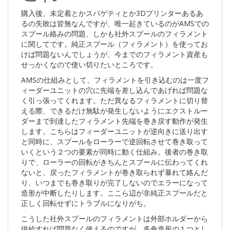
購入後、未定着とかスパゲティとか3Dプリンターあるあ
るの失敗は皆無なんですが、唯一起きているのがAMSでの
スプール絡みの問題、しかも社外スプールのフィラメント
に関してです。純正スプール（フィラメント）を使ってお
けば問題ないんでしょうが、今までのフィラメント資産も
せっかくなので使い切りたいところです。
AMSの仕組みとして、フィラメントを引き込むのは一度フ
ィーダーユニットの穴に先端を差し込んであげれば問題な
く引っ張ってくれます。ただ異なるフィラメントに切り替
える際、できるだけ無駄が発生しないようにエクストルー
ダーまで到達したフィラメント先端を巻き戻す動作が発生
します。こちらはフィーダーユニットが逆向きに送り出す
と同時に、スプールをローラーで逆回転させて巻き取って
いくという２つの要素が同時に動く仕組み。後者の巻き取
りで、ローラーの回転がきちんとスプールに伝わってくれ
ないと、戻ったフィラメントが巻き取られず暴れて絡んだ
り、いつまでも巻き取りが完了しないのでエラーになって
造形が中断したりします。ここら辺が非純正スプールだと
正しく回転せずにトラブルになりがち。
こうした社外スプールのフィラメントは外部ホルダーから
供給すれば問題なく使えるのですが、多色造形の１つとし