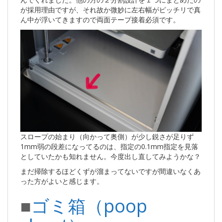
が採用理由ですが、それ故か微妙に左右幅がピッチリで真
ん中が浮いてきますので両面テープ接着必須です。
スロープの始まり（向かって奥側）が少し鋭さが足りず
1mm弱の段差になってるのは、指定の0.1mm指定を見落
としていたかも知れません。今度出し直してみようかな？
まだ掃除するほどくずが溜まってないですが間違いなくあ
った方がよいと感じます。
■
ゴミ箱（poop