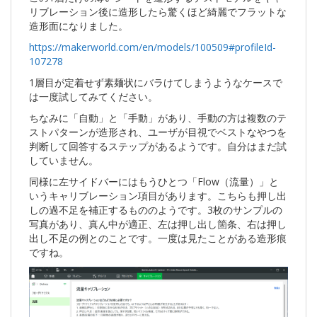
リブレーション後に造形したら驚くほど綺麗でフラットな
造形面になりました。
https://makerworld.com/en/models/100509#profileId-
107278
1層目が定着せず素麺状にバラけてしまうようなケースで
は一度試してみてください。
ちなみに「自動」と「手動」があり、手動の方は複数のテ
ストパターンが造形され、ユーザが目視でベストなやつを
判断して回答するステップがあるようです。自分はまだ試
していません。
同様に左サイドバーにはもうひとつ「Flow（流量）」と
いうキャリブレーション項目があります。こちらも押し出
しの過不足を補正するもののようです。3枚のサンプルの
写真があり、真ん中が適正、左は押し出し箇条、右は押し
出し不足の例とのことです。一度は見たことがある造形痕
ですね。