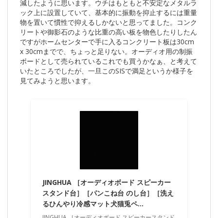
減したように思います。ウチはもともと不安定なメタルラ
ック上に設置していて、基本的に振動を抑止するには重量
物を置いて慣性で抑えるしかないと思ってました。コンク
リートや御影石のような比重の高い板を物色したりしたん
ですがホームセンターで手に入るコンクリート板は30cm
x 30cmまでで、ちょっと足りない。オーディオ用の制振
ボードとして売られているこれでも買うかなぁ、と考えて
いたところでしたが、一旦このSISで満足というか様子を
見てみようと思います。
JINGHUA ［オーディオボード スピーカー
スタンド台］［パンこね台 のし台］［洗え
るひんやり冷感マット犬猫兎ペ…
JINGHUA ［オーディオボード スピーカースタンド