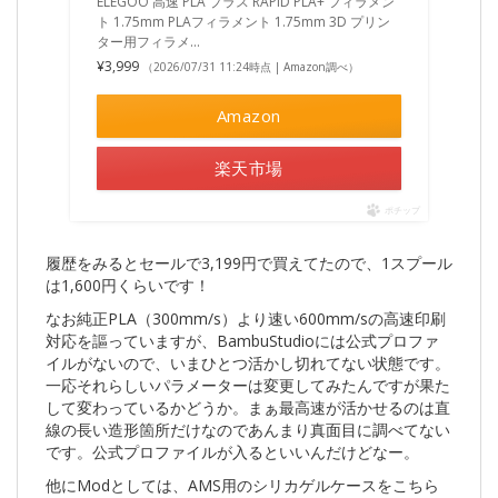
ELEGOO 高速 PLA プラス RAPID PLA+ フィラメン
ト 1.75mm PLAフィラメント 1.75mm 3D プリン
ター用フィラメ…
¥3,999
（2026/07/31 11:24時点 | Amazon調べ）
Amazon
楽天市場
ポチップ
履歴をみるとセールで3,199円で買えてたので、1スプール
は1,600円くらいです！
なお純正PLA（300mm/s）より速い600mm/sの高速印刷
対応を謳っていますが、BambuStudioには公式プロファ
イルがないので、いまひとつ活かし切れてない状態です。
一応それらしいパラメーターは変更してみたんですが果た
して変わっているかどうか。まぁ最高速が活かせるのは直
線の長い造形箇所だけなのであんまり真面目に調べてない
です。公式プロファイルが入るといいんだけどなー。
他にModとしては、AMS用のシリカゲルケースをこちら