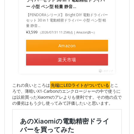
ー 小型 ペン型 軽量 静音…
【PENDORAシリーズ】 Bright DIY 電動ドライバー
セット 30 in 1 電動精密ドライバー 小型 ペン型 軽
量 静音…
¥3,599
（2026/07/31 11:25時点 | Amazon調べ）
Amazon
楽天市場
ポチップ
これの良いところは
先端にLEDライトがついている
とこ
ろで、薄暗いX1-Carbonのエンクロージャーの中で使うに
は以前買ったXiaomiのアレよりも便利です。その他の点で
の優劣はもう少し使ってみて評価したいと思います。