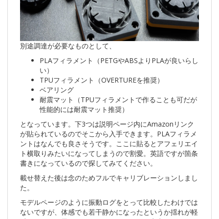
別途調達が必要なものとして、
PLAフィラメント（PETGやABSよりPLAが良いらし
い）
TPUフィラメント（OVERTUREを推奨）
ベアリング
耐震マット（TPUフィラメントで作ることも可だが
性能的には耐震マット推奨）
となっています。下3つは説明ページ内にAmazonリンク
が貼られているのでそこから入手できます。PLAフィラメ
ントはなんでも良さそうです。ここに貼るとアフェリエイ
ト横取りみたいになってしまうので割愛。英語ですが箇条
書きになっているので探してみてください。
載せ替えた後は念のためフルでキャリブレーションしまし
た。
モデルページのように振動ログをとって比較したわけでは
ないですが、体感でも若干静かになったというか揺れが軽