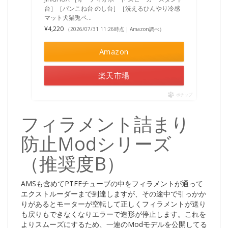
台］［パンこね台 のし台］［洗えるひんやり冷感
マット犬猫兎ペ…
¥4,220
（2026/07/31 11:26時点 | Amazon調べ）
Amazon
楽天市場
ポチップ
フィラメント詰まり
防止Modシリーズ
（推奨度B）
AMSも含めてPTFEチューブの中をフィラメントが通って
エクストルーダーまで到達しますが、その途中で引っかか
りがあるとモーターが空転して正しくフィラメントが送り
も戻りもできなくなりエラーで造形が停止します。これを
よりスムーズにするため、一連のModモデルを公開してる