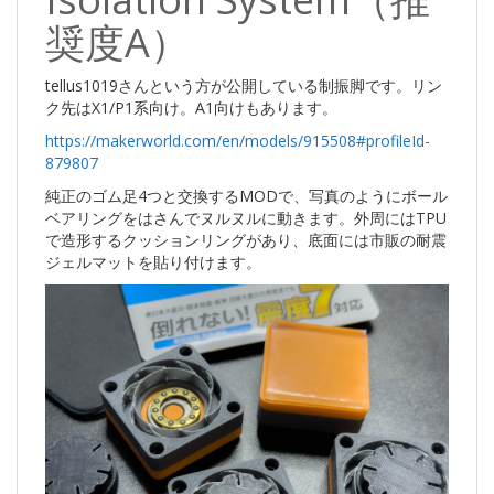
奨度A）
tellus1019さんという方が公開している制振脚です。リン
ク先はX1/P1系向け。A1向けもあります。
https://makerworld.com/en/models/915508#profileId-
879807
純正のゴム足4つと交換するMODで、写真のようにボール
ベアリングをはさんでヌルヌルに動きます。外周にはTPU
で造形するクッションリングがあり、底面には市販の耐震
ジェルマットを貼り付けます。