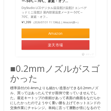
ー-50℃～70℃、家庭・オフ…
DiyStudio LCDデジタル温湿度計温度計 エンベデ
ッドミニ湿度計 屋内部屋温度メーター-50℃～
70℃、家庭・オフ…
¥1,399
（2026/07/31 11:13時点 | Amazon調べ）
Amazon
楽天市場
ポチップ
■0.2mmノズルがスゴ
かった
標準添付の0.4mmよりも細かい造形ができる0.2mmノズ
ル、買ってはあったんですが面倒で使っていませんでし
た。最近キートップの依頼があって表面の曲面をなだらか
にしたかったのでようやく重い腰を上げてホットエンドの
交換作業にチャレンジ。単純に言って層数が倍になるので