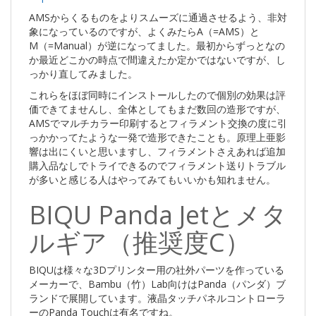
AMSからくるものをよりスムーズに通過させるよう、非対
象になっているのですが、よくみたらA（=AMS）と
M（=Manual）が逆になってました。最初からずっとなの
か最近どこかの時点で間違えたか定かではないですが、し
っかり直してみました。
これらをほぼ同時にインストールしたので個別の効果は評
価できてませんし、全体としてもまだ数回の造形ですが、
AMSでマルチカラー印刷するとフィラメント交換の度に引
っかかってたような一発で造形できたことも。原理上亜影
響は出にくいと思いますし、フィラメントさえあれば追加
購入品なしでトライできるのでフィラメント送りトラブル
が多いと感じる人はやってみてもいいかも知れません。
BIQU Panda Jetとメタ
ルギア（推奨度C）
BIQUは様々な3Dプリンター用の社外パーツを作っている
メーカーで、Bambu（竹）Lab向けはPanda（パンダ）ブ
ランドで展開しています。液晶タッチパネルコントローラ
ーのPanda Touchは有名ですね。