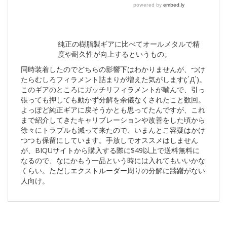
純正の樹脂製ギアに比べてオールメタルで精
度や耐久性が向上するというもの。
同時装着したのでどちらの影響下はわかりませんが、つけ
たらむしろフィラメント詰まりが増えた気がします(;´Д`)。
このギアのところにガッチリフィラメントが噛んで、引っ
張っても押しても動かず分解を余儀なくされたこと数回。
よっぽど純正ギアに戻そうかとも思ってたんですが、これ
まで紹介してきたキャリブレーションや改善をした頃から
徐々にトラブルも減って来たので、いまんとこ容疑はかけ
つつも保留にしています。手放しでオススメはしません
が、BIQUサイトから購入する際に$49以上で送料無料に
なるので、なにかもう一品という時には入れてもいいかな
くらい。ただしエクストルーダー周りの分解に躊躇がない
人向け。