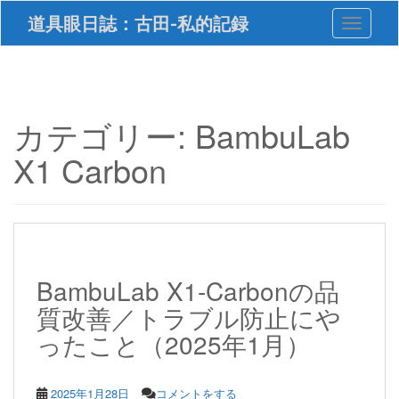
S
道具眼日誌：古田-私的記録
Toggle 
k
i
p
t
o
m
カテゴリー:
BambuLab
a
i
X1 Carbon
n
c
o
n
t
e
n
BambuLab X1-Carbonの品
t
質改善／トラブル防止にや
ったこと（2025年1月）
2025年1月28日
コメントをする