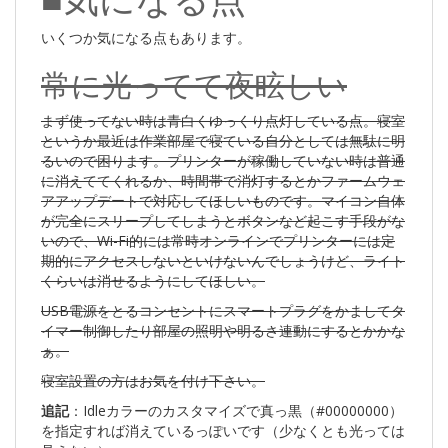
いくつか気になる点もあります。
常に光ってて夜眩しい
まず使ってない時は青白くゆっくり点灯している点。寝室
というか最近は作業部屋で寝ている自分としては無駄に明
るいので困ります。プリンターが稼働していない時は普通
に消えててくれるか、時間帯で消灯するとかファームウェ
アアップデートで対応してほしいものです。マイコン自体
が完全にスリープしてしまうとボタンなど起こす手段がな
いので、Wi-Fi的には常時オンラインでプリンターには定
期的にアクセスしないといけないんでしょうけど、ライト
くらいは消せるようにしてほしい。
USB電源をとるコンセントにスマートプラグをかましてタ
イマー制御したり部屋の照明や明るさ連動にするとかかな
ぁ。
寝室設置の方はお気を付け下さい。
追記
：Idleカラーのカスタマイズで真っ黒（#00000000）
を指定すれば消えているっぽいです（少なくとも光っては