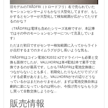
旧モデルのTRÅDFRI（トロードフリ）名で売られていた
モーションセンサーよりもかなり大型化してますが、もし
かするとセンサーが大型化して検知範囲が広がってたりす
るのかな？
（TRÅDFRIは電球も含めたシリーズ名称ですが、本記事
ではその中のモーションセンサーについて言及していま
す）
ただまだ初日ですがセンサー検知範囲に入ってからライト
が点灯するまでのタイムラグが少し長いような気も。
TRÅDFRIはコイン電池CR2032 x2でドライバーも必要と交
換も面倒でしたが、VALLHORNは単4電池2本で素手で交
換できるのが最高です。しかもTRÅDFRIは電池交換後に
つながらないことも多く、初期化したりなんだりでゴソゴ
ソする必要がありました。VALLHORNがその辺りどうな
っているかはまだわかりませんが、まずは電池交換自体は
劇的に楽になっているのは明らか。今投げ売りならもう少
し買って全数交換しようかな…
販売情報