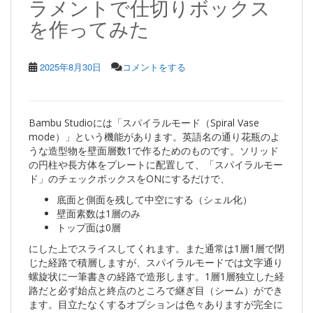
ラメントで仕切りボックス
を作ってみた
2025年8月30日
コメントをする
Bambu Studioには「スパイラルモード（Spiral Vase
mode）」という機能があります。英語名の通り花瓶のよ
うな造型物を壁面層数1で作るためのものです。ソリッド
の円柱や長方体をプレートに配置して、「スパイラルモー
ド」のチェックボックスをONにするだけで、
底面と側面を残して中空にする（シェル化）
壁面素数は1層のみ
トップ面は0層
にした上でスライスしてくれます。また通常は1層1層で閉
じた経路で積層しますが、スパイラルモードでは文字通り
螺旋状に一筆書きの経路で造形します。1層1層独立した経
路だと必ず始点と終点のところで継ぎ目（シーム）ができ
ます。目立たなくするオプションは色々ありますが完全に