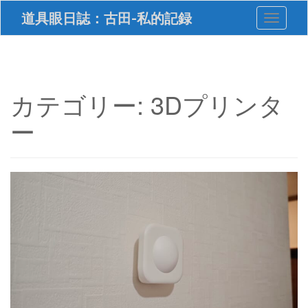
S
道具眼日誌：古田-私的記録
Toggle 
k
i
p
t
o
m
カテゴリー:
3Dプリンタ
a
i
ー
n
c
o
n
t
e
n
t