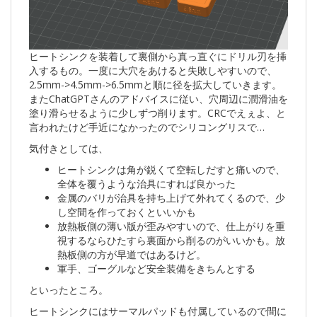
ヒートシンクを装着して裏側から真っ直ぐにドリル刃を挿
入するもの。一度に大穴をあけると失敗しやすいので、
2.5mm->4.5mm->6.5mmと順に径を拡大していきます。
またChatGPTさんのアドバイスに従い、穴周辺に潤滑油を
塗り滑らせるように少しずつ削ります。CRCでえぇよ、と
言われたけど手近になかったのでシリコングリスで…
気付きとしては、
ヒートシンクは角が鋭くて空転しだすと痛いので、
全体を覆うような治具にすれば良かった
金属のバリが治具を持ち上げて外れてくるので、少
し空間を作っておくといいかも
放熱板側の薄い版が歪みやすいので、仕上がりを重
視するならひたすら裏面から削るのがいいかも。放
熱板側の方が早道ではあるけど。
軍手、ゴーグルなど安全装備をきちんとする
といったところ。
ヒートシンクにはサーマルパッドも付属しているので間に