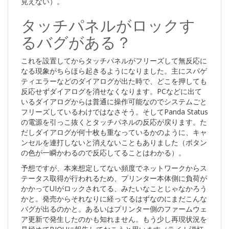
見えない）。
タッチパネルがロックす
るバグがある？
これを設置してからタッチパネルがフリーズして無反応に
なる現象がちらほら起きるようになりました。主にスパゲ
ティエラーなどのダイアログが出た時で、どこを押しても
反応せずダイアログを消せなくなります。PCなどに出て
いるダイアログからは普通に操作可能なのでシステムごと
フリーズしているわけではなさそう。そしてPanda Status
の電源を引っこ抜くとタッチパネルの反応が戻ります。た
だしダイアログが何十枚も重なっているかのように、キャ
ンセルを連打しないと消えないこともありました（ボタン
の色が一瞬かわるので反応してることはわかる）。
予想ですが、本来想定してない頻度でネットワークからス
テータス取得が行われるため、プリンター本体側に負荷が
かかってUIがロックされてる、みたいなことじゃなかろう
かと。発売からそれなりに経ってるはずなのにまだこんな
バグが出るのかと。あるいはプリンター側のファームウェ
ア更新で発生したのかも知れません。もう少し再現状況を