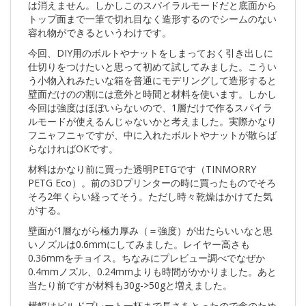
は消えません。しかしこのスパイラルモードだと底面から
トップ面まで一筆で切れ目なく造形するのでシームのない
容れ物ができるというわけです。
今回、DIY用のボルトやナットをしまっておく引き出しに
仕切りをつけたいと思って初めて試してみました。こうい
う小物入れみたいな箱を普通にモデリングして造形すると
壁面だけのの割には意外と時間と材料を使います。しかし
今回は強度はほぼいらないので、1層だけで作るスパイラ
ルモードが使えるんじゃないかと考えました。実際かなり
フニャフニャですが、中に入れたボルトやナットが散らば
らなければOKです。
材料はかなり前に買った透明PETGです（TINMORRY
PETG Eco）。前の3Dプリンターの時に買ったものでそろ
そろ2年くらい経ってそう。ただし時々乾燥はかけてた気
がする。
壁面が1層ながら極力厚み（＝強度）が出たらいいなと思
いノズルは0.6mmにしてみました。レイヤー高さも
0.36mmをチョイス。ちなみにプレビュー調べでなぜか
0.4mmノズル、0.24mmよりも時間がかかりました。あと
当たり前ですが材料も30g->50gと増えました。
横幅はビルドプレート一杯まで長さをとったので念のため