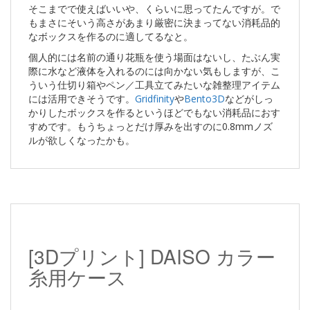
そこまでで使えばいいや、くらいに思ってたんですが。で
もまさにそいう高さがあまり厳密に決まってない消耗品的
なボックスを作るのに適してるなと。
個人的には名前の通り花瓶を使う場面はないし、たぶん実
際に水など液体を入れるのには向かない気もしますが、こ
ういう仕切り箱やペン／工具立てみたいな雑整理アイテム
には活用できそうです。
Gridfinity
や
Bento3D
などがしっ
かりしたボックスを作るというほどでもない消耗品におす
すめです。もうちょっとだけ厚みを出すのに0.8mmノズ
ルが欲しくなったかも。
[3Dプリント] DAISO カラー
糸用ケース