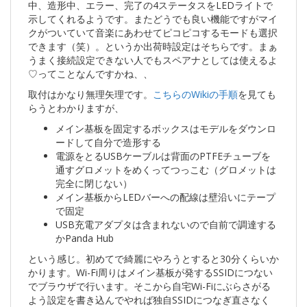
中、造形中、エラー、完了の4ステータスをLEDライトで
示してくれるようです。またどうでも良い機能ですがマイ
クがついていて音楽にあわせてピコピコするモードも選択
できます（笑）。というか出荷時設定はそちらです。まぁ
うまく接続設定できない人でもスペアナとしては使えるよ
♡ってことなんですかね、、
取付はかなり無理矢理です。
こちらのWikiの手順
を見ても
らうとわかりますが、
メイン基板を固定するボックスはモデルをダウンロ
ードして自分で造形する
電源をとるUSBケーブルは背面のPTFEチューブを
通すグロメットをめくってつっこむ（グロメットは
完全に閉じない）
メイン基板からLEDバーへの配線は壁沿いにテープ
で固定
USB充電アダプタは含まれないので自前で調達する
かPanda Hub
という感じ。初めてで綺麗にやろうとすると30分くらいか
かります。Wi-Fi周りはメイン基板が発するSSIDにつない
でブラウザで行います。そこから自宅Wi-Fiにぶらさがる
よう設定を書き込んでやれば独自SSIDにつなぎ直さなく