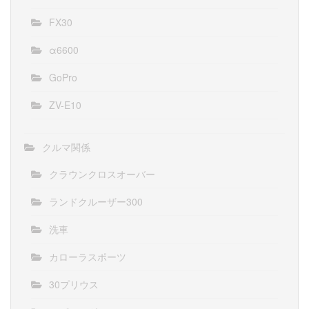
FX30
α6600
GoPro
ZV-E10
クルマ関係
クラウンクロスオーバー
ランドクルーザー300
洗車
カローラスポーツ
30プリウス