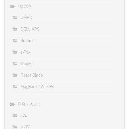
PC環境
UMPC
DELL XPS
Surface
e-Tax
OneMix
Razer Blade
MacBook / Air / Pro
写真・カメラ
a7c
α7IV