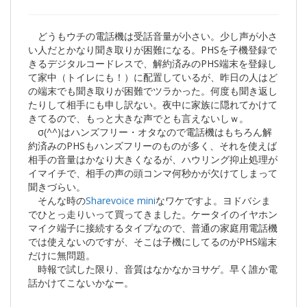
どうもウチの電話機は受話音量が小さい。少し声が小さ
い人だとかなり聞き取りが困難になる。PHSを子機登録で
きるデジタルコードレスで、解約済みのPHS端末を登録し
て家中（トイレにも！）に配置しているが、昨日の人はど
の端末でも聞き取りが困難でツラかった。何度も聞き返し
たりして相手にも申し訳ない。夜中に家族に隠れてかけて
きてるので、もっと大きな声でとも言えないしｗ。
σ(^^)はハンズフリー・オタなので電話機はもちろん解
約済みのPHSもハンズフリーのものが多く、それを使えば
相手の音量はかなり大きくなるが、ハウリング抑止処理が
イマイチで、相手の声の頭コンマ何秒かが欠けてしまって
聞きづらい。
そんな時の
Sharevoice mini
なワケですよ。ヨドバシま
でひとっ走りいって買ってきました。ケータイのイヤホン
マイク端子に接続するタイプなので、普通の家庭用電話機
では使えないのですが、そこは子機にしてるのがPHS端末
だけに無問題。
時報で試した限り、音質はなかなかヨサゲ。早く誰か電
話かけてこないかなー。