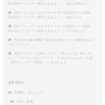
IGLA2キーフォブ一体型もあるよ！
に
気合小太郎
より
[3Dプリント] トヨタスマートキー小型化ケース刷新、
IGLA2キーフォブ一体型もあるよ！
に
furuta
より
[3Dプリント] トヨタスマートキー小型化ケース刷新、
IGLA2キーフォブ一体型もあるよ！
に
だいまる
より
Panasonic食洗機NP-TZ300のH21エラーを解消する
に
やまこお
より
新型クラウン（と80ハリアー、10シエンタ、90ノア）
のスペアホールにDタイプスイッチがはまらかなかった話
（3Dプリンターで解決）
に
furuta
より
カテゴリー
AV機器・ガジェット
白モノ家電