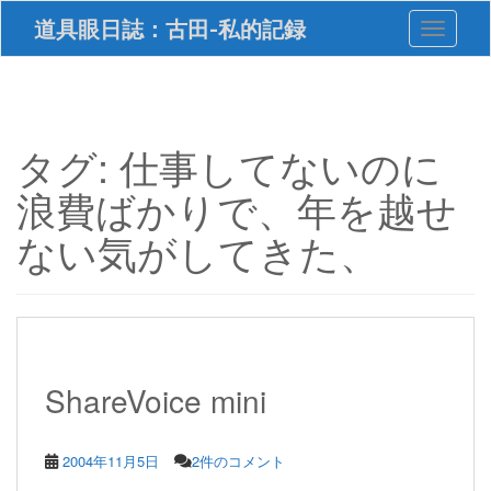
S
道具眼日誌：古田-私的記録
Toggle 
k
i
p
t
o
m
タグ:
仕事してないのに
a
i
浪費ばかりで、年を越せ
n
c
ない気がしてきた、
o
n
t
e
n
t
ShareVoice mini
2004年11月5日
2件のコメント