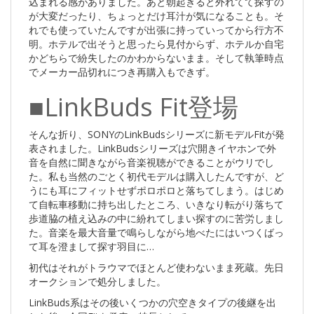
込まれる感がありました。あと朝起きると外れてて探すの
が大変だったり、ちょっとだけ耳汁が気になることも。そ
れでも使っていたんですが出張に持っていってから行方不
明。ホテルで出そうと思ったら見付からず、ホテルか自宅
かどちらで紛失したのかわからないまま。そして執筆時点
でメーカー品切れにつき再購入もできず。
■LinkBuds Fit登場
そんな折り、SONYのLinkBudsシリーズに新モデルFitが発
表されました。LinkBudsシリーズは穴開きイヤホンで外
音を自然に聞きながら音楽視聴ができることがウリでし
た。私も当然のごとく初代モデルは購入したんですが、ど
うにも耳にフィットせずポロポロと落ちてしまう。はじめ
て自転車移動に持ち出したところ、いきなり転がり落ちて
歩道脇の植え込みの中に紛れてしまい探すのに苦労しまし
た。音楽を最大音量で鳴らしながら地べたにはいつくばっ
て耳を澄まして探す羽目に…
初代はそれがトラウマでほとんど使わないまま死蔵。先日
オークションで処分しました。
LinkBuds系はその後いくつかの穴空きタイプの後継を出