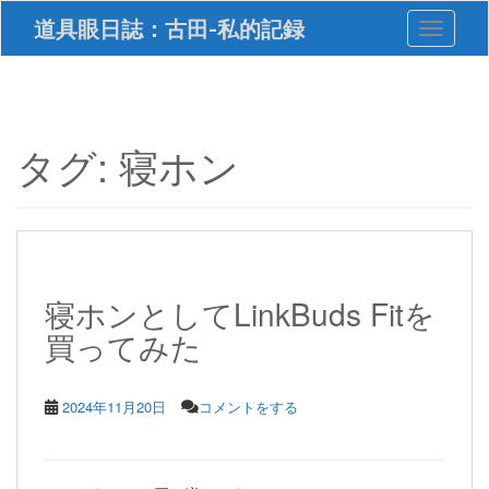
S
道具眼日誌：古田-私的記録
Toggle 
k
i
p
t
o
m
タグ:
寝ホン
a
i
n
c
o
n
t
寝ホンとしてLinkBuds Fitを
e
買ってみた
n
t
2024年11月20日
コメントをする