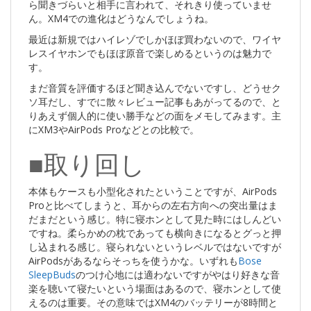
ら聞きづらいと相手に言われて、それきり使っていませ
ん。XM4での進化はどうなんでしょうね。
最近は新規ではハイレゾでしかほぼ買わないので、ワイヤ
レスイヤホンでもほぼ原音で楽しめるというのは魅力で
す。
まだ音質を評価するほど聞き込んでないですし、どうせク
ソ耳だし、すでに散々レビュー記事もあがってるので、と
りあえず個人的に使い勝手などの面をメモしてみます。主
にXM3やAirPods Proなどとの比較で。
■取り回し
本体もケースも小型化されたということですが、AirPods
Proと比べてしまうと、耳からの左右方向への突出量はま
だまだという感じ。特に寝ホンとして見た時にはしんどい
ですね。柔らかめの枕であっても横向きになるとグっと押
し込まれる感じ。寝られないというレベルではないですが
AirPodsがあるならそっちを使うかな。いずれも
Bose
SleepBuds
のつけ心地には適わないですがやはり好きな音
楽を聴いて寝たいという場面はあるので、寝ホンとして使
えるのは重要。その意味ではXM4のバッテリーが8時間と