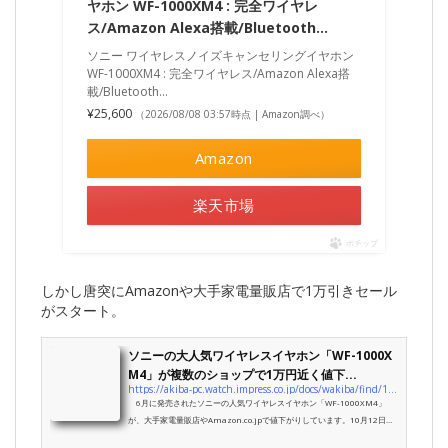
ヤホン WF-1000XM4 : 完全ワイヤレ
ス/Amazon Alexa搭載/Bluetooth…
ソニー ワイヤレスノイズキャンセリングイヤホン
WF-1000XM4 : 完全ワイヤレス/Amazon Alexa搭
載/Bluetooth…
¥25,600
（2026/08/08 03:57時点 | Amazon調べ）
Amazon
楽天市場
ポチップ
しかし唐突にAmazonや大手家電量販店で1万引きセール
がスタート。
ソニーの大人気ワイヤレスイヤホン「WF-1000X
M4」が複数のショップで1万円近く値下...
https://akiba-pc.watch.impress.co.jp/docs/wakiba/find/1357994.html
6月に発売されたソニーの人気ワイヤレスイヤホン「WF-1000XM4」
が、大手家電量販店やAmazon.co.jpで値下がりしています。10月12日
（火）時点の価格は23,955～26,350円（一部ショップは10％ポイント還