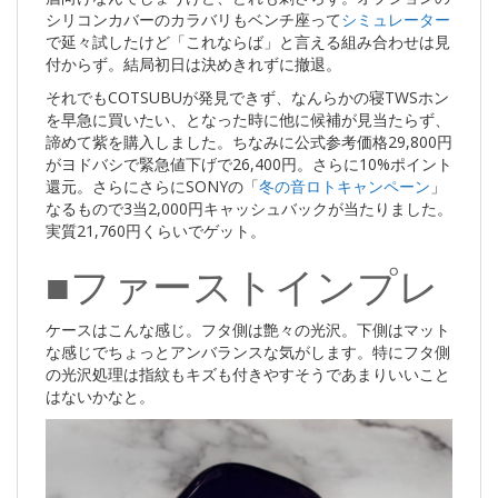
シリコンカバーのカラバリもベンチ座って
シミュレーター
で延々試したけど「これならば」と言える組み合わせは見
付からず。結局初日は決めきれずに撤退。
それでもCOTSUBUが発見できず、なんらかの寝TWSホン
を早急に買いたい、となった時に他に候補が見当たらず、
諦めて紫を購入しました。ちなみに公式参考価格29,800円
がヨドバシで緊急値下げで26,400円。さらに10%ポイント
還元。さらにさらにSONYの「
冬の音ロトキャンペーン
」
なるもので3当2,000円キャッシュバックが当たりました。
実質21,760円くらいでゲット。
■ファーストインプレ
ケースはこんな感じ。フタ側は艶々の光沢。下側はマット
な感じでちょっとアンバランスな気がします。特にフタ側
の光沢処理は指紋もキズも付きやすそうであまりいいこと
はないかなと。