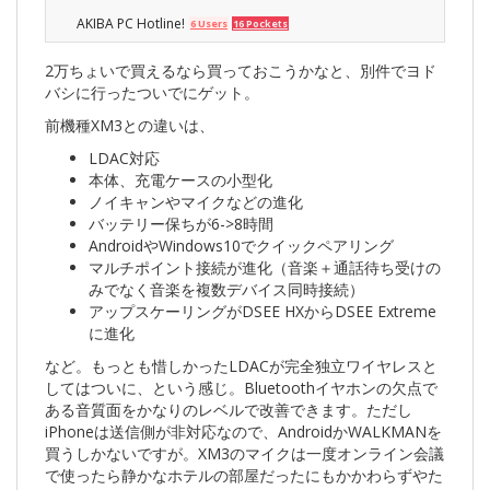
元あり）。
AKIBA PC Hotline!
6 Users
16 Pockets
2万ちょいで買えるなら買っておこうかなと、別件でヨド
バシに行ったついでにゲット。
前機種XM3との違いは、
LDAC対応
本体、充電ケースの小型化
ノイキャンやマイクなどの進化
バッテリー保ちが6->8時間
AndroidやWindows10でクイックペアリング
マルチポイント接続が進化（音楽＋通話待ち受けの
みでなく音楽を複数デバイス同時接続）
アップスケーリングがDSEE HXからDSEE Extreme
に進化
など。もっとも惜しかったLDACが完全独立ワイヤレスと
してはついに、という感じ。Bluetoothイヤホンの欠点で
ある音質面をかなりのレベルで改善できます。ただし
iPhoneは送信側が非対応なので、AndroidかWALKMANを
買うしかないですが。XM3のマイクは一度オンライン会議
で使ったら静かなホテルの部屋だったにもかかわらずやた