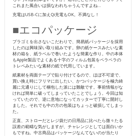
これまた風合いは損なわれちゃうんですよね…
充電はUSB-Cに加えQi充電もOK。不満なし！
■エコパッケージ
プラゴミを出さないこだわりで、簡易紙パッケージを採用
したのは興味深い取り組みです。卵の紙ケースみたいな素
材の箱を、紙ラベルで巻いたような簡素な作り。中の本体
もApple製品でよくある十字のフィルム包装をペラペラの
トレペみたいな素材の紙で代用しています。
紙素材を両面テープで貼り付けてるので、ほぼ不可逆で、
買い換え時にフリマに出したい、かつパッケージを極力綺
麗に元通りにして梱包した派には難敵です。事前情報がな
ければ簡単に破ってしまっていたことでしょう。今回は知
っていたので、逆に意地になってカッターで丁寧に開封し
ました。それでも中の方の包装はちょっと破損してしまっ
た。
正直、ストローだとレジ袋だの日用品に比べたら微々たる
誤差の範疇な気がしますが、チャレンジとしては面白いか
もですね。中古商品はパッケージなんてないのが当たり