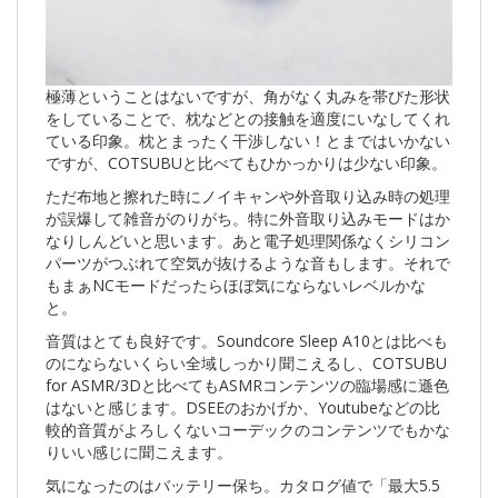
極薄ということはないですが、角がなく丸みを帯びた形状
をしていることで、枕などとの接触を適度にいなしてくれ
ている印象。枕とまったく干渉しない！とまではいかない
ですが、COTSUBUと比べてもひかっかりは少ない印象。
ただ布地と擦れた時にノイキャンや外音取り込み時の処理
が誤爆して雑音がのりがち。特に外音取り込みモードはか
なりしんどいと思います。あと電子処理関係なくシリコン
パーツがつぶれて空気が抜けるような音もします。それで
もまぁNCモードだったらほぼ気にならないレベルかな
と。
音質はとても良好です。Soundcore Sleep A10とは比べも
のにならないくらい全域しっかり聞こえるし、COTSUBU
for ASMR/3Dと比べてもASMRコンテンツの臨場感に遜色
はないと感じます。DSEEのおかげか、Youtubeなどの比
較的音質がよろしくないコーデックのコンテンツでもかな
りいい感じに聞こえます。
気になったのはバッテリー保ち。カタログ値で「最大5.5