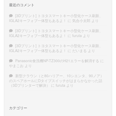
最近のコメント
[3Dプリント] トヨタスマートキー小型化ケース刷新、
IGLA2キーフォブ一体型もあるよ！
に
気合小太郎
より
[3Dプリント] トヨタスマートキー小型化ケース刷新、
IGLA2キーフォブ一体型もあるよ！
に
furuta
より
[3Dプリント] トヨタスマートキー小型化ケース刷新、
IGLA2キーフォブ一体型もあるよ！
に
だいまる
より
Panasonic食洗機NP-TZ300のH21エラーを解消する
に
やまこお
より
新型クラウン（と80ハリアー、10シエンタ、90ノア）
のスペアホールにDタイプスイッチがはまらかなかった話
（3Dプリンターで解決）
に
furuta
より
カテゴリー