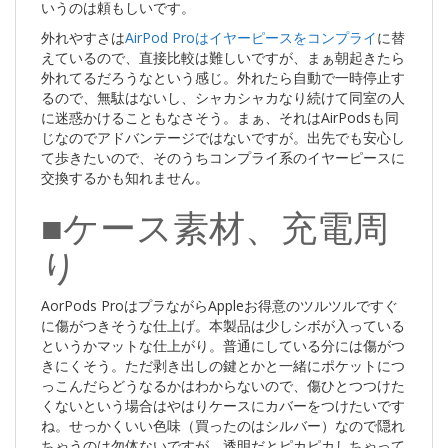
いうのは頼もしいです。
外れやすさは
AirPod Proはイヤーピースをコンプライ
に替
えているので、直接比較は難しいですが、まぁ朝起きたら
外れてるだろうなという感じ。外れたら自動で一時停止す
るので、無駄はないし、シャカシャカなり続けて同室の人
に迷惑かけることもなさそう。まぁ、それはAirPodsも同
じなのでアドバンテージではないですが。出先でも安心し
て歩きたいので、そのうちコンプライ系のイヤーピースに
交換するかも知れません。
■ケース素材、充電周
り
AorPods ProはプラながらAppleお得意のツルツルですぐ
に傷がつきそうな仕上げ。本製品は少しシボが入っている
というかマットな仕上がり。普通にしている分には傷がつ
きにくそう。ただ剥き出しの鍵とかと一緒にポケットにつ
っこんだらどうなるかはわからないので、傷ひとつつけた
くないという場合はやはりケースにカバーをつけたいです
ね。せっかくいい色味（買ったのはシルバー）なので隠れ
ちゃうのは勿体ないですが。透明だとピカピカしちゃって