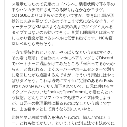
ス展示だったので安定のヨドバシへ。装着状態で耳を手の
平やハンカチで押さえてみる限りはなかなかヨサゲ。
COTSUBUよりは明らかに大きいですが、突き出し部が形
状的に丸みを帯びているのでそこまで気にならなそう。イ
ヤーチップもXM系のような耳穴の奥までグイグイ入れる
タイプではないのも効いてそう。音質も睡眠用とは違って
しっかり音楽が聴けるレベルに低音も出てます。NCも寝
室レベルなら充分そう。
一方で期待外れというか、やっぱりなというのはマイク。
その場（店頭）で自分のスマホにペアリングしてDiscord
でパートナーに通話かけてみたところ「何言ってるかわか
らん」と言われる。よくスーパーやホームセンターで別々
に巡回しながら通話するんですが、そういう用途にはやっ
ぱりダメそう。これは過去にマイクに定評のあるAirPods
ProとかXM4もバッサリ却下されていて、口元に伸びるマ
イクブームのついたShokzのOpenCommしか勝たんとい
う状態。どんなにソフトウェア処理でノイズ除去しよう
が、口元への物理距離に勝るものはなしという感じです
ね。まぁ寝ホンとして買うなら別にいいやと。
比較的早い段階で購入を決めたものの、悩んだのはカラ
ー。どれも捨てがたい、というよりは消去法でも決めてに