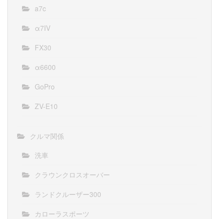
a7c
α7IV
FX30
α6600
GoPro
ZV-E10
クルマ関係
洗車
クラウンクロスオーバー
ランドクルーザー300
カローラスポーツ