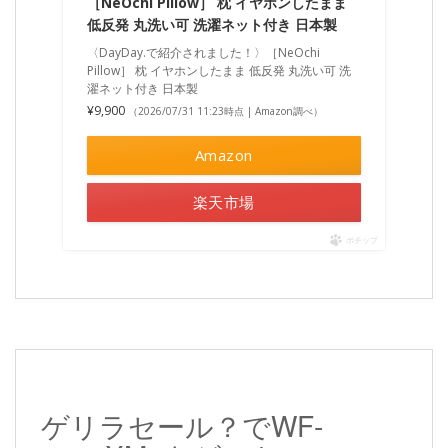
［NeOchi Pillow］ 枕 イヤホンしたまま
低反発 丸洗い可 洗濯ネット付き 日本製
〈DayDay.で紹介されました！〉［NeOchi
Pillow］ 枕 イヤホンしたまま 低反発 丸洗い可 洗
濯ネット付き 日本製
¥9,900
（2026/07/31 11:23時点 | Amazon調べ）
Amazon
楽天市場
ポチップ
ゲリラセール？でWF-