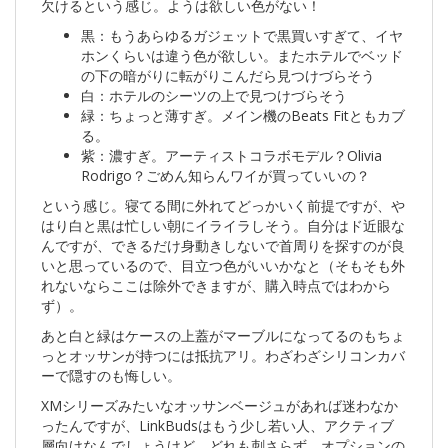
欠けるという感じ。ようは欲しい色がない！
黒：もうあらゆるガジェットで黒買いすぎて、イヤ
ホンくらいは違う色が欲しい。またホテルでベッド
の下の暗がりに転がりこんだら見つけづらそう
白：ホテルのシーツの上で見つけづらそう
緑：ちょっと薄すぎ。メイン機のBeats Fitともカブ
る。
紫：濃すぎ。アーティストコラボモデル？Olivia
Rodrigo？ごめん知らんワイが買っていいの？
という感じ。寝てる間に外れてどっかいく前提ですが、や
はり白と黒は忙しい朝にイライラしそう。自分はド近眼な
んですが、できるだけ身動きしないで首周りを探すのが良
いと思っているので、目立つ色がいいかなと（そもそも外
れないならここは除外できますが、購入時点ではわから
ず）。
あと白と緑はケースの上蓋がマーブルになってるのもちょ
っとオッサンが持つには抵抗アリ。わざわざシリコンカバ
ーで隠すのも悔しい。
XMシリーズみたいなオッサンベージュがあれば迷わなか
ったんですが、LinkBudsはもう少し若い人、アクティブ
層向けなんでしょうけど、どれも刺さらず。オプションの