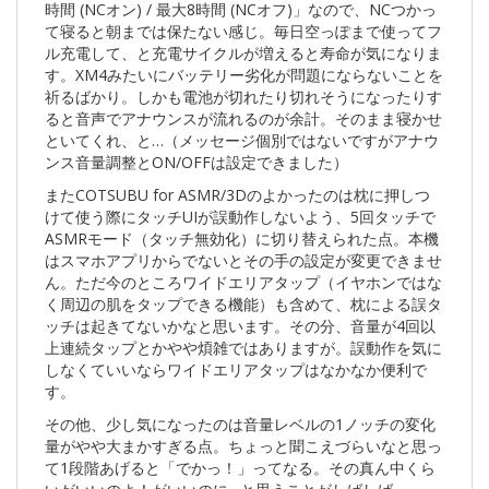
時間 (NCオン) / 最大8時間 (NCオフ)」なので、NCつかっ
て寝ると朝までは保たない感じ。毎日空っぽまで使ってフ
ル充電して、と充電サイクルが増えると寿命が気になりま
す。XM4みたいにバッテリー劣化が問題にならないことを
祈るばかり。しかも電池が切れたり切れそうになったりす
ると音声でアナウンスが流れるのが余計。そのまま寝かせ
といてくれ、と…（メッセージ個別ではないですがアナウ
ンス音量調整とON/OFFは設定できました）
またCOTSUBU for ASMR/3Dのよかったのは枕に押しつ
けて使う際にタッチUIが誤動作しないよう、5回タッチで
ASMRモード（タッチ無効化）に切り替えられた点。本機
はスマホアプリからでないとその手の設定が変更できませ
ん。ただ今のところワイドエリアタップ（イヤホンではな
く周辺の肌をタップできる機能）も含めて、枕による誤タ
ッチは起きてないかなと思います。その分、音量が4回以
上連続タップとかやや煩雑ではありますが。誤動作を気に
しなくていいならワイドエリアタップはなかなか便利で
す。
その他、少し気になったのは音量レベルの1ノッチの変化
量がやや大まかすぎる点。ちょっと聞こえづらいなと思っ
て1段階あげると「でかっ！」ってなる。その真ん中くら