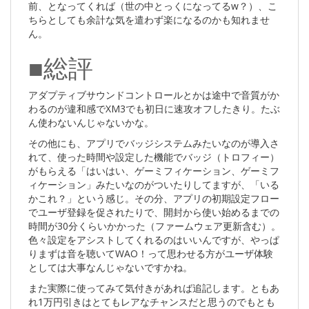
前、となってくれば（世の中とっくになってるw？）、こ
ちらとしても余計な気を遣わず楽になるのかも知れませ
ん。
■総評
アダプティブサウンドコントロールとかは途中で音質がか
わるのが違和感でXM3でも初日に速攻オフしたきり。たぶ
ん使わないんじゃないかな。
その他にも、アプリでバッジシステムみたいなのが導入さ
れて、使った時間や設定した機能でバッジ（トロフィー）
がもらえる「はいはい、ゲーミフィケーション、ゲーミフ
ィケーション」みたいなのがついたりしてますが、「いる
かこれ？」という感じ。その分、アプリの初期設定フロー
でユーザ登録を促されたりで、開封から使い始めるまでの
時間が30分くらいかかった（ファームウェア更新含む）。
色々設定をアシストしてくれるのはいいんですが、やっぱ
りまずは音を聴いてWAO！って思わせる方がユーザ体験
としては大事なんじゃないですかね。
また実際に使ってみて気付きがあれば追記します。ともあ
れ1万円引きはとてもレアなチャンスだと思うのでもとも