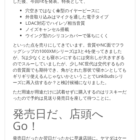
した後、今回Fitを発表。特長として、
穴空きではなく傘型のイヤーピースに
外音取り込みはマイクを通した電子タイプ
LDAC対応でハイレゾ相当音質
ノイズキャンセル搭載
ウイング型のシリコンカバーで落ちにくく
といった点を売りにしてきています。音質やNC面でフラ
ッグシップの1000XMシリーズは3と4を使ってきました
が、5は少なくとも寝ホンにするには突出しが大きすぎる
のでスルーしていましたが、少しNC世代は交代するもの
の音質面でも期待でき、角がとれた形状で寝ホンとしても
ギリギリ使えるんじゃないかということでLinkBudsシリ
ーズに再入信するか？と検討候補になりました。
ただ用途が用途だけに試着せずに購入するのはリスキーだ
ったので予約は見送り発売日を座して待つことに。
発売日だ、店頭へ
Go！
発売日だったか翌日だったかに早速店頭に。ヤマダはケー