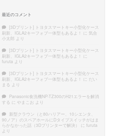
最近のコメント
[3Dプリント] トヨタスマートキー小型化ケース
刷新、IGLA2キーフォブ一体型もあるよ！
に
気合
小太郎
より
[3Dプリント] トヨタスマートキー小型化ケース
刷新、IGLA2キーフォブ一体型もあるよ！
に
furuta
より
[3Dプリント] トヨタスマートキー小型化ケース
刷新、IGLA2キーフォブ一体型もあるよ！
に
だい
まる
より
Panasonic食洗機NP-TZ300のH21エラーを解消
する
に
やまこお
より
新型クラウン（と80ハリアー、10シエンタ、
90ノア）のスペアホールにDタイプスイッチがはま
らかなかった話（3Dプリンターで解決）
に
furuta
より