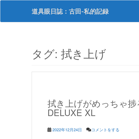
S
k
道具眼日誌：古田-私的記録
i
p
t
o
m
a
タグ:
拭き上げ
i
n
c
o
n
t
e
n
拭き上げがめっちゃ捗
t
DELUXE XL
2022年12月24日
コメントをする