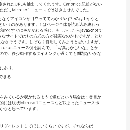
定されたURLも抽出してくれます。Canonical記述がない
しMicrosoftニュースでは効きませんでした。
んとなくアイコンが目立っててわかりやすいのは1.かなと
というのがあります。1.はページ全体を読み込み終わっ
てすぐに色がかわる感じ。もしかしたらJavaScriptで
るようなサイトでは1.の方式の方が確実なのかもですが、とり
.で問題なさそうです。しばらく併用してみようと思いますが、
crosoftニュース側を読んで、「写真おかしいな」とか
ので、多少動作するタイミングが遅くても問題ないかな
にあり、
できる
をみているか覗かれるようで嫌だという場合は１番目か
は現状Microsoftニュースなど決まったニュースポ
かなと思っています。
リダイレクトしてほしいくらいですが、それならば