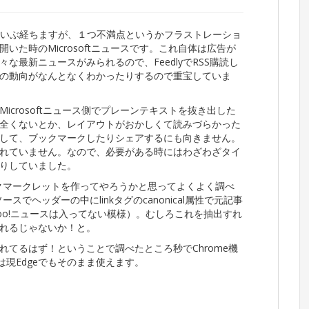
にしてだいぶ経ちますが、１つ不満点というかフラストレーショ
た時のMicrosoftニュースです。これ自体は広告が
最新ニュースがみられるので、FeedlyでRSS購読し
の動向がなんとなくわかったりするので重宝していま
crosoftニュース側でプレーンテキストを抜き出した
全くないとか、レイアウトがおかしくて読みづらかった
して、ブックマークしたりシェアするにも向きません。
れていません。なので、必要がある時にはわざわざタイ
りしていました。
ックマークレットを作ってやろうかと思ってよくよく調べ
ソースでヘッダーの中にlinkタグのcanonical属性で元記事
hoo!ニュースは入ってない模様）。むしろこれを抽出すれ
れるじゃないか！と。
てるはず！ということで調べたところ秒でChrome機
は現Edgeでもそのまま使えます。