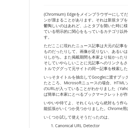
(Chromium) Edgeをメインブラウザー
ンが溜まることがあります。それは新規タブを開い
鬱陶しいのはあれど、ふとタブを開いた時に様々な
ている明示的に関心をもっているカテゴリ以外
す。
ただここに現れたニュース記事は大元の記事をMi
ものだったりして、画像が足りない、あるいは
りしがち。また掲載期間も本家より短かったり
そしていやらしいことに元記事へのリンクもさ
トルでググって元サイトの同一記事を検索した
いっそタイトルを抽出してGoogleに渡すブ
たところ、Microsoftニュースの場合、HTML
のURLが入っていることがわかりました（Ya
ば簡単に本家にとべるブックマークレットが作
いやいや待てよ、それくらいなら絶対もう作られ
能拡張がいくつか見つかりました。Chrome用
いくつか試して使えそうだったのは、
Canonical URL Detector