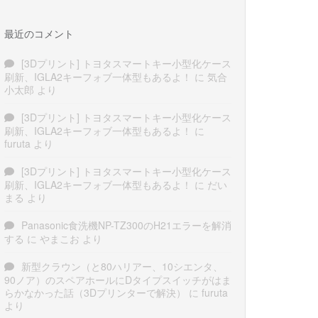
最近のコメント
[3Dプリント] トヨタスマートキー小型化ケース
刷新、IGLA2キーフォブ一体型もあるよ！
に
気合
小太郎
より
[3Dプリント] トヨタスマートキー小型化ケース
刷新、IGLA2キーフォブ一体型もあるよ！
に
furuta
より
[3Dプリント] トヨタスマートキー小型化ケース
刷新、IGLA2キーフォブ一体型もあるよ！
に
だい
まる
より
Panasonic食洗機NP-TZ300のH21エラーを解消
する
に
やまこお
より
新型クラウン（と80ハリアー、10シエンタ、
90ノア）のスペアホールにDタイプスイッチがはま
らかなかった話（3Dプリンターで解決）
に
furuta
より