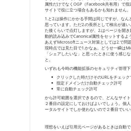
属性だけでなくOGP（Facebook共有用）で指
サイトで役に立つ場合もあるかも知れません。ただ
1.と2.は操作にかかる手間は同じですが、な
思っています。ただ2.の長所として検出が速い
た後くらいで点灯しますが、2.はページを開き始め
動的読み込みでCanonical属性をセットす
あえずMicrosoftニュース対策としては2
現時点では見た目で1.かなぁ。どうせ一瞬はMi
「シェアしたいな」と思ったときに使う感じな
と。
いずれも今時の機能拡張のセキュリティ管理下
クリックした時だけそのURLをチェック
指定ドメインだけ自動チェック許可
常に自動チェック許可
から許可範囲を選択できるので、どんなサイト
２番目の設定にしておけばよいでしょう。個人的に
ータルサイトでしか使わないので２番目でいい
理想をいえば引用元ページがあるときは自動で