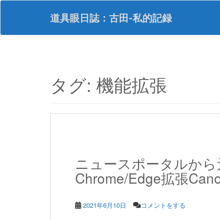
S
k
道具眼日誌：古田-私的記録
i
p
t
o
m
a
タグ:
機能拡張
i
n
c
o
n
t
e
n
ニュースポータルから
t
Chrome/Edge拡張Canoni
2021年6月10日
コメントをする