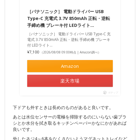
［パナソニック］ 電動ドライバー USB
Type-C 充電式 3.7V 850mAh 正転・逆転
手締め機 ブレーキ付 LEDライト…
［パナソニック］ 電動ドライバー USB Type-C 充
電式 3.7V 850mAh 正転・逆転 手締め機 ブレーキ
付 LEDライト…
¥7,100
（2026/08/08 09:00時点 | Amazon調べ）
Amazon
楽天市場
ポチップ
下ドアも外すときは長めのものがあると良いです。
あとは水位センサーの電極を掃除するのにいらない歯ブラ
シとか水分を拭き取るキッチンペーパーかなにかがあれば
良いです。
外したネジ4～6本をなくさないようマグネットトレイなど