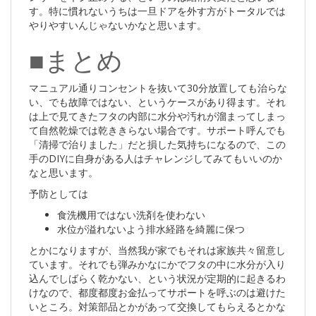
す。特に慣れないうちは一旦ドアを外す方がトータルでは
やりやすいんじゃないかなと思います。
■まとめ
マニュアル通りコンセントを抜いて30分放置しても治らな
い、でも故障ではない、というケースがあり得ます。それ
は上で見てきたフタの内部に水分や汚れが溜まってしまっ
て自然乾燥では乾ききらない場合です。サポート呼んでも
「清掃で治りました」だと損した気持ちになるので、この
手のDIYに自身がある人はチャレンジしてみてもいいのか
なと思います。
予防としては
食洗機用ではない洗剤を使わない
水位が溢れないよう排水経路を綺麗に保つ
とかになりますが、当然我が家でもそれは家族共々留意し
ています。それでも弾みかなにかでフタの中に水分が入り
込んでしばらく乾かない、という状況が定期的に起きるわ
けなので、都度都度お金払ってサポートを呼ぶのは避けた
いところ。対策部品とかがあって交換してもらえるとかな