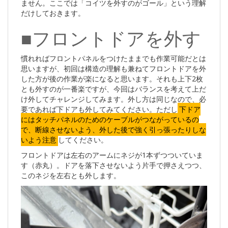
ません。ここでは「コイツを外すのがゴール」という理解
だけしておきます。
■フロントドアを外す
慣れればフロントパネルをつけたままでも作業可能だとは
思いますが、初回は構造の理解も兼ねてフロントドアを外
した方が後の作業が楽になると思います。それも上下2枚
とも外すのが一番楽ですが、今回はバランスを考えて上だ
け外してチャレンジしてみます。外し方は同じなので、必
要であれば下ドアも外してみてください。ただし
下ドア
にはタッチパネルのためのケーブルがつながっているの
で、断線させないよう、外した後で強く引っ張ったりしな
いよう注意
してください。
フロントドアは左右のアームにネジが1本ずつついていま
す（赤丸）。ドアを落下させないよう片手で押さえつつ、
このネジを左右とも外します。