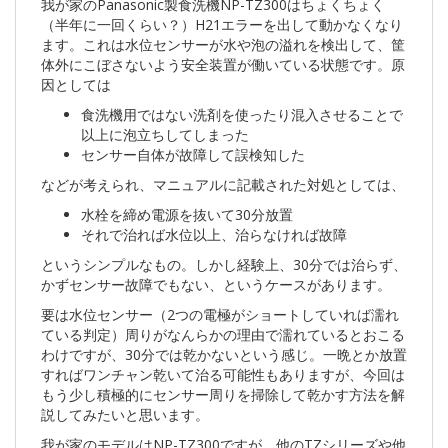
我が家のPanasonic製食洗機NP-TZ300はちょくちょく
（半年に一回くらい？）H21エラーを出して動かなくなり
ます。これは水位センサーが水や泡の溢れを検出して、筐
体外にこぼさないよう安全装置が働いている状態です。原
因としては
食洗機用ではない洗剤を使ったり混入させることで
以上に泡立ちしてしまった
センサー自体が故障して誤検知した
などが考えられ、マニュアルに記載された対処としては、
水栓を締め電源を抜いて30分放置
それで治れば水位以上、治らなければ故障
というシンプルなもの。しかし経験上、30分では治らず、
かずセンサー故障でもない、というケースがあります。
要は水位センサー（2つの電極がショートしていれば濡れ
ている判定）周りがなんらかの理由で濡れているとおこる
わけですが、30分では乾かないという感じ。一晩とか放置
すればワンチャン乾いて治る可能性もありますが、今回は
もう少し積極的にセンサー周りを掃除して乾かす方法を解
説してみたいと思います。
我が家のモデルはNP-TZ300ですが、他のTZシリーズや他