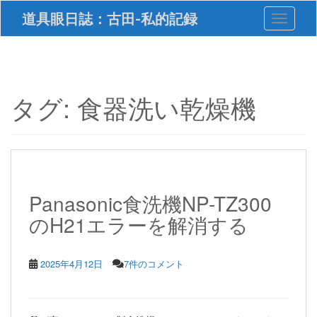
S
道具眼日誌：古田-私的記録
Toggle 
k
i
p
t
o
m
タグ:
食器洗い乾燥機
a
i
n
c
o
n
t
Panasonic食洗機NP-TZ300
e
のH21エラーを解消する
n
t
2025年4月12日
7件のコメント