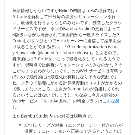
英語情報しかないですがHelioの機能は（私の理解では）
G-Codeを解析して部分毎の温度シミュレーションを行
い、最適化を行うようなものみたいです。独立したクラウ
ドサービスですが、今回のBambu Studioの更新によって
β版扱いながら統合されて画面内から一度スライスしたG-
CodeをボタンひとつでHelioサーバーに送信して結果を受
け取ることができるぽい。「G-code optimization is not
yet available (planned for future release)」とあるので、
将来的にはG-Codeをいじって最適化をしてくれるようで
すが、現時点では解析シミュレーションのみなのかな？そ
こがちょっとわからないです。元のWebサービスは有料っ
ぽいので最終的には最適化は有料になりそうな気配です
ね。クラウド処理にかかる計算機資源はコストがかかるの
で致し方ないところ。まさかBambu Labが負担してくれ
るということはないでしょうし…ちなみに今月末開始の
Webサービス（Helio Additive）の料金プランは
こんな感
じ
。
またBambu Studio内での対応は現時点で、
XとHシリーズが対象（エンクロージャー付きの方が
温度シミュレーションを正確にできるということぽ