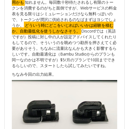
用かも
知れません。毎回数十秒待たされるし有限のトー
クンを消費するのがちと面倒ですが、Webサービスの料金
表を見る限りはシミュレーションだけなら無料っぽいの
で、トークンが潤沢に供給されるのなばまずはヨシでしょ
うか。
どういう時にどこをいじればいいかは経験を積む
か、自動最低化を使うしかなさそう。
Discordでは（英語
ですが）投稿に対し中の人が設定アドバイスしてくれたり
もしてるので、そういうのを眺めつつ勘所を押さえてく必
要がありそう。ちなみに流量比なんかも大きく影響するら
しいです。自動最適化は（Bambu Studioからのプランも
同一なのかは不明ですが）$5/月のプランで10回まででき
るらしいので、スタートしたら試してみたいですね。
ちなみ今回の出力結果。