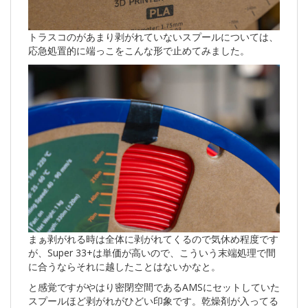
トラスコのがあまり剥がれていないスプールについては、
応急処置的に端っこをこんな形で止めてみました。
まぁ剥がれる時は全体に剥がれてくるので気休め程度です
が、Super 33+は単価が高いので、こういう末端処理で間
に合うならそれに越したことはないかなと。
と感覚ですがやはり密閉空間であるAMSにセットしていた
スプールほど剥がれがひどい印象です。乾燥剤が入ってる