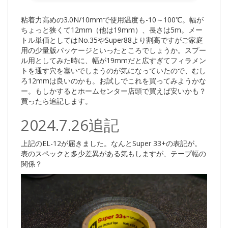
粘着力高めの3.0N/10mmで使用温度も-10～100℃。幅が
ちょっと狭くて12mm（他は19mm）、長さは5m。メー
トル単価としてはNo.35やSuper88より割高ですがご家庭
用の少量版パッケージといったところでしょうか。スプー
ル用としてみた時に、幅が19mmだと広すぎてフィラメン
トを通す穴を塞いでしまうのが気になっていたので、むし
ろ12mmは良いのかも。お試しでこれを買ってみようかな
ー。もしかするとホームセンター店頭で買えば安いかも？
買ったら追記します。
2024.7.26追記
上記のEL-12が届きました。なんとSuper 33+の表記が。
表のスペックと多少差異がある気もしますが、テープ幅の
関係？