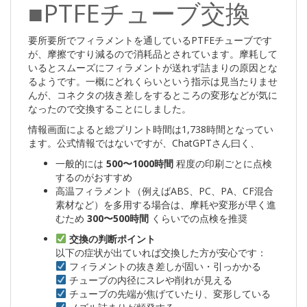
■PTFEチューブ交換
要所要所でフィラメントを通しているPTFEチューブです
が、摩擦ですり減るので消耗品とされています。摩耗して
いるとスムーズにフィラメントが送れず詰まりの原因とな
るようです。一概にどれくらいという指示は見当たりませ
んが、コネクタの抜き差しをするところの変形などが気に
なったので交換することにしました。
情報画面によると総プリント時間は1,738時間となってい
ます。公式情報ではないですが、ChatGPTさん曰く、
一般的には
500〜1000時間
程度の印刷ごとに点検
するのがおすすめ
高温フィラメント（例えばABS、PC、PA、CF混合
素材など）を多用する場合は、摩耗や変形が早く進
むため
300〜500時間
くらいでの点検を推奨
交換の判断ポイント
以下の症状が出ていれば交換した方が安心です：
フィラメントの抜き差しが固い・引っかかる
チューブの内径にスレや削れが見える
チューブの先端が焦げていたり、変形している