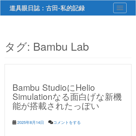
S
道具眼日誌：古田-私的記録
Toggle 
k
i
p
t
o
m
タグ:
Bambu Lab
a
i
n
c
o
n
t
Bambu StudioにHelio
e
Simulationなる面白げな新機
n
t
能が搭載されたっぽい
2025年8月14日
コメントをする