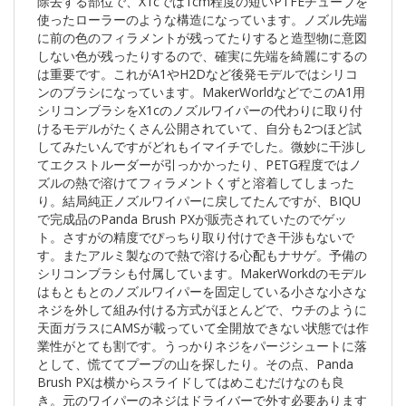
除去する部位で、X1cでは1cm程度の短いPTFEチューブを
使ったローラーのような構造になっています。ノズル先端
に前の色のフィラメントが残ってたりすると造型物に意図
しない色が残ったりするので、確実に先端を綺麗にするの
は重要です。これがA1やH2Dなど後発モデルではシリコ
ンのブラシになっています。MakerWorldなどでこのA1用
シリコンブラシをX1cのノズルワイパーの代わりに取り付
けるモデルがたくさん公開されていて、自分も2つほど試
してみたいんですがどれもイマイチでした。微妙に干渉し
てエクストルーダーが引っかかったり、PETG程度ではノ
ズルの熱で溶けてフィラメントくずと溶着してしまった
り。結局純正ノズルワイパーに戻してたんですが、BIQU
で完成品のPanda Brush PXが販売されていたのでゲッ
ト。さすがの精度でぴっちり取り付けでき干渉もないで
す。またアルミ製なので熱で溶ける心配もナサゲ。予備の
シリコンブラシも付属しています。MakerWorkdのモデル
はもともとのノズルワイパーを固定している小さな小さな
ネジを外して組み付ける方式がほとんどで、ウチのように
天面ガラスにAMSが載っていて全開放できない状態では作
業性がとても割です。うっかりネジをパージシュートに落
として、慌ててプープの山を探したり。その点、Panda
Brush PXは横からスライドしてはめこむだけなのも良
き。元のワイパーのネジはドライバーで外す必要あります