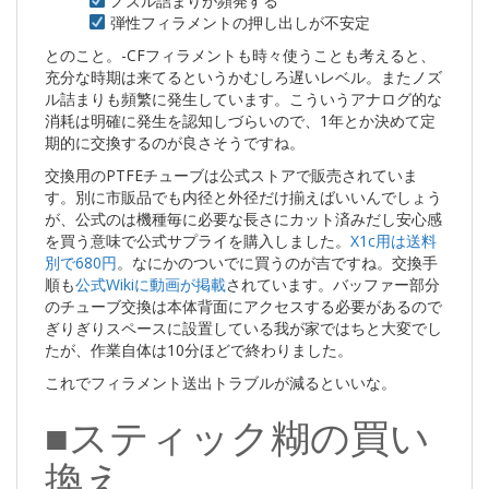
ノズル詰まりが頻発する
弾性フィラメントの押し出しが不安定
とのこと。-CFフィラメントも時々使うことも考えると、
充分な時期は来てるというかむしろ遅いレベル。またノズ
ル詰まりも頻繁に発生しています。こういうアナログ的な
消耗は明確に発生を認知しづらいので、1年とか決めて定
期的に交換するのが良さそうですね。
交換用のPTFEチューブは公式ストアで販売されていま
す。別に市販品でも内径と外径だけ揃えばいいんでしょう
が、公式のは機種毎に必要な長さにカット済みだし安心感
を買う意味で公式サプライを購入しました。
X1c用は送料
別で680円
。なにかのついでに買うのが吉ですね。交換手
順も
公式Wikiに動画が掲載
されています。バッファー部分
のチューブ交換は本体背面にアクセスする必要があるので
ぎりぎりスペースに設置している我が家ではちと大変でし
たが、作業自体は10分ほどで終わりました。
これでフィラメント送出トラブルが減るといいな。
■スティック糊の買い
換え