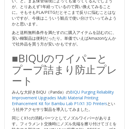
い、と。まぁ保管環境によっても違ってくるんでしょう
が、とりあえず1年経っているので買い換えてみること
に。そもそもPLA/PETGだとそこまで反りに悩むことはな
いですが、今後はこういう観点で使い分けていってみよう
かと思います。
あと送料無料条件を満たすのに購入アイテムを詰むのに、
安い糊製品は便利だったり。単価でいえばAmazonなんか
で社外品を買う方が安いかもですが。
■BIQUのワイパーと
プープ詰まり防止プレ
ート
みんな大好きBIQU（Panda）の
BIQU Purging Reliability
Improvement Upgrades Multi Material Printing
Enhancement Kit for Bambu Lab P1/X1 3D Printers
とい
う社外アクセサリ製品を導入してみました。
同じくX1cの消耗パーツとしてノズルワイパーがありま
す。フィラメント交換時にノズル先端を擦り付けてゴミを