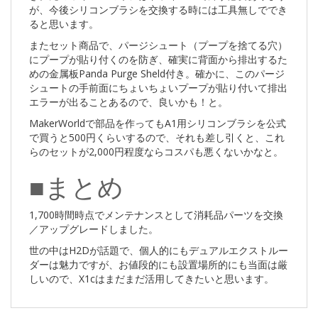
が、今後シリコンブラシを交換する時には工具無しででき
ると思います。
またセット商品で、パージシュート（プープを捨てる穴）
にプープが貼り付くのを防ぎ、確実に背面から排出するた
めの金属板Panda Purge Sheld付き。確かに、このパージ
シュートの手前面にちょいちょいプープが貼り付いて排出
エラーが出ることあるので、良いかも！と。
MakerWorldで部品を作ってもA1用シリコンブラシを公式
で買うと500円くらいするので、それも差し引くと、これ
らのセットが2,000円程度ならコスパも悪くないかなと。
■まとめ
1,700時間時点でメンテナンスとして消耗品パーツを交換
／アップグレードしました。
世の中はH2Dが話題で、個人的にもデュアルエクストルー
ダーは魅力ですが、お値段的にも設置場所的にも当面は厳
しいので、X1cはまだまだ活用してきたいと思います。