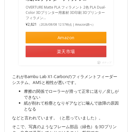
OVERTURE Matte PLA フィラメント 2色 PLA Dual-
Color 3Dプリンター用素材 3D印刷 3Dプリンター
フィラメン…
¥2,821
（2026/08/08 12:57時点 | Amazon調べ）
Amazon
楽天市場
ポチップ
これがBambu Lab X1-Carbonのフィラメントフィーダー
システム、AMSと相性が悪いです。
摩擦の関係でローラーが滑って正常に送り／戻しが
できない
紙が削れて粉塵となりギアなどに噛んで故障の原因
となる
などと言われています。（と思っていました）。
そこで、写真のようなフレーム部品（緑色）を3Dプリン