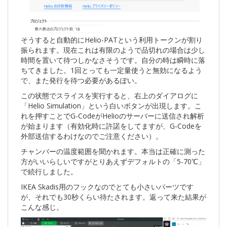
そうすると自動的にHelio-PATという利用トークンが割り
振られます。現在これは有限のようで品切れの場合は少し
時間を置いて待つしかなさそうです。自分の時は瞬時に落
ちてきました。1回とっても一定量使うと無効になるよう
で、また発行を待つ必要があるぽい。
この状態でスライスを実行すると、右上のダイアログに
「Helio Simulation」という白いボタンが出現します。こ
れを押すことでG-CodeがHelioのサーバーに送信され解析
が始まります（有効化時に許諾をしてますが、G-Codeを
外部送信するわけなのでご注意ください）。
チャンバーの温度範囲を聞かれます。本当は正確に測った
方がいいらしいですがとりあえずデフォルトの「5-70℃」
で続行しました。
IKEA Skadis用のフックなのでとても小さいパーツです
が、それでも30秒くらい待たされます。返って来た結果が
こんな感じ。