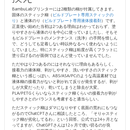
BambuLabプリンターには2種類の糊が付属してきます。
固体のスティック糊（
ビルドプレート専用スティックの
り
）と液体のり（
ビルドプレート専用液体接着剤
）です。
正直使い始めた当初は2つある理由はわかっておらず、塗
りやすさから液体のりを中心に使っていましたし、そもそ
もビルドプレートのメンテナンス（洗浄）の手間を惜しん
で、どうしても定着しない時以外なるべく使わないように
していました。特にスティック糊は粘度が高くフラットに
塗り広げるのが面倒でほとんど使っていませんでした。
ただやはり2つあるのにはそれなりに理由もあるらしく、
接着力の液体糊、剥がしやすさ、洗いやすさのスティック
糊という感じっぽい。ABS/ASA/PCのような高温素材では
液体糊の接着力がないと剥がれて反りが発生するが、剥が
しが大変だったり、乾いてしまうと除去が大変。
PLA/PETGくらいならスティック糊くらいの接着力が剥が
しやすさとのバランスも考慮すると適当らしい。
ただスティック糊はダマになりやすく底面の荒れにもつな
がるのでChatCPTさんに相談したところ、「そりゃスティ
ック糊が劣化してるわ」という回答。公式では24ヶ月とな
ってますが、ChatGPTさんは12ヶ月で使い切るのが良