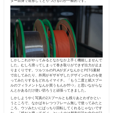
ター自身で造形してとりつけるのが一般的です。
しかしこれがやってみるとなかなか上手く機能しませんで
した。むしろ滑ってしまって巻き取りができず出力が止ま
りまくりです。ツルツルのPLAがダメなんかとPETG素材
で出してみたり、外周がギザギザしたデザインのものを使
ってみたりするもどれもイマイチ。「もう二度と紙スプー
ルのフィラメントなんか買うもんかｳﾜｰﾝ」と思いながらな
んとかあるだけ使い切ろうと頑張ってきました。
しかしようやく写真の2スプールとも残りあとわずかとい
うところで、なかばキレつつフレーム無しで使ってみたと
ころ、ウソみたいにばっちり回転してくれるじゃないです
か。「紙だと滑ってダメ」というのは都市伝説か自分の記