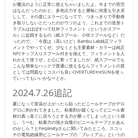
が魔法のように正常に使えちゃいましたよ。今までの苦労
はなんだったのかと。多色出力すると層毎に何度も引き戻
しして、その度にエラーになってで、つきっきりで手動巻
き取りしないとだったのがウソのよう。これまでの造形ト
ラブルはほぼすべて社外フィラメント（というかスプー
ル）に起因するもの（紙スプール、小径スプールなど）だ
ったので、「今度は（高いけど）Bambu Lab純正フィラ
メントでやってくぜ。少なくとも主要素材・カラーは純正
NFCチップ入りスプール付きを揃えて、フィラメントを入
れかえて使うぜ」と心に誓ってましたが、紙スプールでも
こんな簡単なハックで普通に使えるならフィラメントの質
としては問題なくコスパも良いOVERTUREやeSUNを使っ
ていってもいいかなーとか。
2024.7.26追記
夏になって室温が上がったら貼ったビニールテープがデロ
デロに剥がれてきました。粘着剤が緩くなってビニール素
材の真っ直ぐに戻ろうとする力が勝ってしまったという感
じ。うーむ、粘着力の強さ自慢のビニールテープとかあん
のかしら？とPerplexityさんに聞いてみたところ、スコッ
チの電気絶縁用ビニールテープの「プレミアム」というの