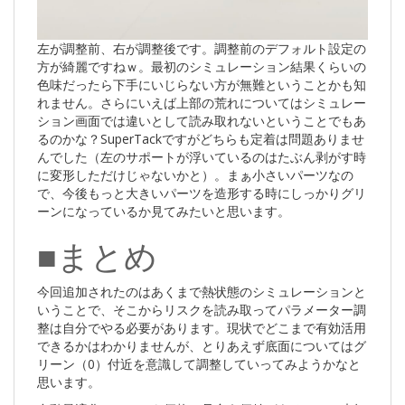
左が調整前、右が調整後です。調整前のデフォルト設定の
方が綺麗ですねｗ。最初のシミュレーション結果くらいの
色味だったら下手にいじらない方が無難ということかも知
れません。さらにいえば上部の荒れについてはシミュレー
ション画面では違いとして読み取れないということでもあ
るのかな？SuperTackですがどちらも定着は問題ありませ
んでした（左のサポートが浮いているのはたぶん剥がす時
に変形しただけじゃないかと）。まぁ小さいパーツなの
で、今後もっと大きいパーツを造形する時にしっかりグリ
ーンになっているか見てみたいと思います。
■まとめ
今回追加されたのはあくまで熱状態のシミュレーションと
いうことで、そこからリスクを読み取ってパラメーター調
整は自分でやる必要があります。現状でどこまで有効活用
できるかはわかりませんが、とりあえず底面についてはグ
リーン（0）付近を意識して調整していってみようかなと
思います。