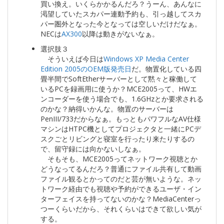
買い換え。いくらかかるんだろ？うーん、あんなに
渇望していたスカパー連動予約も、引っ越してスカ
パー圏外となった今となっては空しいだけだなぁ。
NECは
AX300
以降は動きがないなぁ。
選択肢３
そういえば今日は
Windows XP Media Center
Edition 2005のOEM版発売日
だ。物置化している四
畳半間でSoftEtherサーバーとして黙々と稼働して
いるPCを録画用に使うか？MCE2005って、HWエ
ンコーダーを使う場合でも、1.6GHzとか要求される
のかな？納得いかんな。物置のサーバーは
PenIII/733だからなぁ。もっともパワフルなAV仕様
マシンはHTPC機としてプロジェクタと一緒にPCデ
スクごとリビングと寝室を行ったり来たりするの
で、留守録には向かないしなぁ。
そもそも、MCE2005ってネットワーク視聴とか
どうなってるんだろ？普通にファイル共有して動画
ファイル観るとかってのだと芸が無いような。ネッ
トワーク経由でも視聴や予約ができるユーザ・イン
ターフェイスを持ってないのかな？MediaCenterっ
つーくらいだから、それくらいはできて欲しい気が
する。