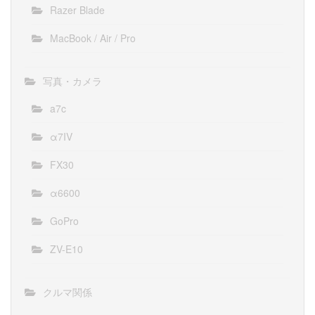
Razer Blade
MacBook / Air / Pro
写真・カメラ
a7c
α7IV
FX30
α6600
GoPro
ZV-E10
クルマ関係