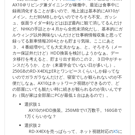
AX10＠リビング兼ダイニングが稼働中。最近は食事中に
録画消化することが多いので、地上波は基本的にAX10が
メイン。ただ80MBしかないのでそろそろ不安。ガッシ
ュ、仮面ライダー剣などはほぼ週内に観て消してるんだけ
ど、NHKの手話とか４月から全然未消化だし、基本的にガ
ルウィング以外興味ないんだけど仕事柄情報収集と思って
録ってる新車情報2004とかも貯まり気味。ここにあと
３、４番組増やしても大丈夫かなぁ、と。そろそろ（メー
カー保証外だけど）HDD換装を検討しようかなぁ。デー
タ移行を考えると、貯まり出す前のこの２、３日中がチャ
ンスだろうか、とか（来週学会でいない日が多いし）。
250GBのRD-X4EXはERとワンピースくらいしか録ってな
いのでガラガラなんだけど、寝室でしか観られないのが不
便だしなぁ。AX10はネットワーク視聴ができるので、ど
の部屋にいても観たい時に続きが観られるのが良いんです
わ（我が家は全部屋にPCが最低１台はあるので）。
選択肢１
AX10のHDD換装。250MBで\1万数千。160GBで
1万くらいかな？
選択肢２
RD-X4EXを売っぱらって、ネット視聴対応の
X5
に