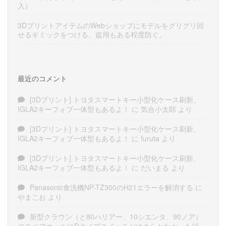
入）
3DプリントアイテムのWebショップにモデルをグリグリ回
せるギミックをつける。盗用もある程度防ぐ。
最近のコメント
[3Dプリント] トヨタスマートキー小型化ケース刷新、
IGLA2キーフォブ一体型もあるよ！
に
気合小太郎
より
[3Dプリント] トヨタスマートキー小型化ケース刷新、
IGLA2キーフォブ一体型もあるよ！
に
furuta
より
[3Dプリント] トヨタスマートキー小型化ケース刷新、
IGLA2キーフォブ一体型もあるよ！
に
だいまる
より
Panasonic食洗機NP-TZ300のH21エラーを解消する
に
やまこお
より
新型クラウン（と80ハリアー、10シエンタ、90ノア）
のスペアホールにDタイプスイッチがはまらかなかった話