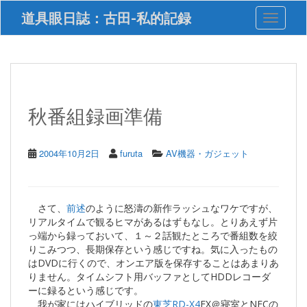
S
道具眼日誌：古田-私的記録
Toggle 
k
i
p
t
o
m
a
秋番組録画準備
i
n
c
2004年10月2日
furuta
AV機器・ガジェット
o
n
t
e
さて、
前述
のように怒濤の新作ラッシュなワケですが、
n
リアルタイムで観るヒマがあるはずもなし。とりあえず片
t
っ端から録っておいて、１～２話観たところで番組数を絞
りこみつつ、長期保存という感じですね。気に入ったもの
はDVDに行くので、オンエア版を保存することはあまりあ
りません。タイムシフト用バッファとしてHDDレコーダ
ーに録るという感じです。
我が家にはハイブリッドの
東芝RD-X4
EX＠寝室とNECの