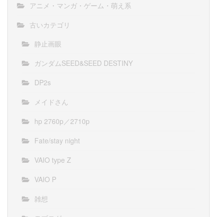
アニメ・マンガ・ゲーム・萌え系
古いカテゴリ
静止画眼
ガンダムSEED&SEED DESTINY
DP2s
メイドさん
hp 2760p／2710p
Fate/stay night
VAIO type Z
VAIO P
雑想