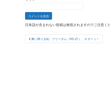
日本語が含まれない投稿は無視されますのでご注意く
投
舞い降りる剣、フリーダム（RD-Z1）、キターっ！
稿
ナ
ビ
ゲ
ー
シ
ョ
ン