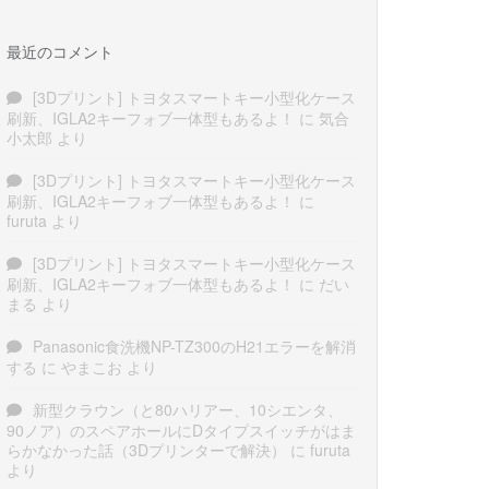
最近のコメント
[3Dプリント] トヨタスマートキー小型化ケース
刷新、IGLA2キーフォブ一体型もあるよ！
に
気合
小太郎
より
[3Dプリント] トヨタスマートキー小型化ケース
刷新、IGLA2キーフォブ一体型もあるよ！
に
furuta
より
[3Dプリント] トヨタスマートキー小型化ケース
刷新、IGLA2キーフォブ一体型もあるよ！
に
だい
まる
より
Panasonic食洗機NP-TZ300のH21エラーを解消
する
に
やまこお
より
新型クラウン（と80ハリアー、10シエンタ、
90ノア）のスペアホールにDタイプスイッチがはま
らかなかった話（3Dプリンターで解決）
に
furuta
より