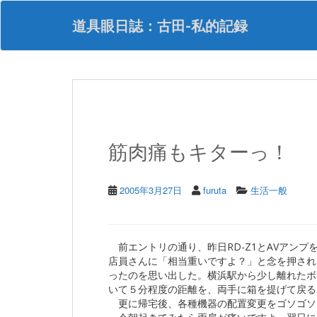
S
k
道具眼日誌：古田-私的記録
i
p
t
o
m
a
i
n
筋肉痛もキターっ！
c
o
n
t
2005年3月27日
furuta
生活一般
e
n
t
前エントリの通り、昨日RD-Z1とAVアンプ
店員さんに「相当重いですよ？」と念を押され
ったのを思い出した。横浜駅から少し離れたボ
いて５分程度の距離を、両手に箱を提げて戻る
更に帰宅後、各種機器の配置変更をゴソゴソ