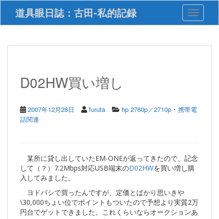
S
道具眼日誌：古田-私的記録
Toggle 
k
i
p
t
o
m
a
D02HW買い増し
i
n
c
・
2007年12月28日
furuta
hp 2760p／2710p
携帯電
o
話関連
n
t
e
n
某所に貸し出していたEM-ONEが返ってきたので、記念
t
して（？）7.2Mbps対応USB端末の
D02HW
を買い増し購
入してみました。
ヨドバシで買ったんですが、定価とばかり思いきや
\30,000ちょい位でポイントもついたので予想より実質2万
円台でゲットできました。これくらいならオークションあ