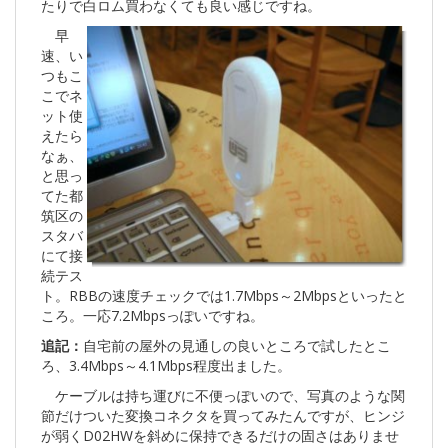
たりで白ロム買わなくても良い感じですね。
早
速、い
つもこ
こでネ
ット使
えたら
なぁ、
と思っ
てた都
筑区の
スタバ
にて接
続テス
ト。RBBの速度チェックでは1.7Mbps～2Mbpsといったと
ころ。一応7.2Mbpsっぽいですね。
追記：
自宅前の屋外の見通しの良いところで試したとこ
ろ、3.4Mbps～4.1Mbps程度出ました。
ケーブルは持ち運びに不便っぽいので、写真のような関
節だけついた変換コネクタを買ってみたんですが、ヒンジ
が弱くD02HWを斜めに保持できるだけの固さはありませ