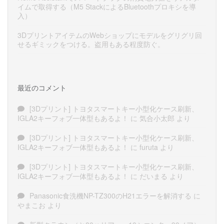
イムで取得する（M5 StackによるBluetoothプロキシを導
入）
3DプリントアイテムのWebショップにモデルをグリグリ回
せるギミックをつける。盗用もある程度防ぐ。
最近のコメント
[3Dプリント] トヨタスマートキー小型化ケース刷新、
IGLA2キーフォブ一体型もあるよ！
に
気合小太郎
より
[3Dプリント] トヨタスマートキー小型化ケース刷新、
IGLA2キーフォブ一体型もあるよ！
に
furuta
より
[3Dプリント] トヨタスマートキー小型化ケース刷新、
IGLA2キーフォブ一体型もあるよ！
に
だいまる
より
Panasonic食洗機NP-TZ300のH21エラーを解消する
に
やまこお
より