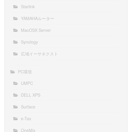
Starlink
YAMAHAルーター
MacOSX Server
Synology
広域イーサネクスト
PC環境
UMPC
DELL XPS
Surface
e-Tax
OneMix