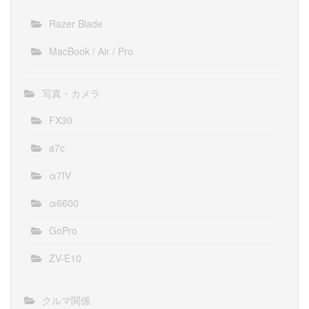
Razer Blade
MacBook / Air / Pro
写真・カメラ
FX30
a7c
α7IV
α6600
GoPro
ZV-E10
クルマ関係