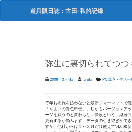
S
k
道具眼日誌：古田-私的記録
i
p
t
o
m
a
i
n
弥生に裏切られてつつ
c
o
n
・
t
2009年3月4日
furuta
PC環境
生活一
e
n
t
毎年お布施を払わないと最新フォーマットで確
「やよいの青色申告」。しかもバージョンアッ
ージを買うのと変わらない値段という、継続ユ
更新するか悩みます。データの引き継ぎができ
すが、他社からは１～３月だけ使えて\4,00