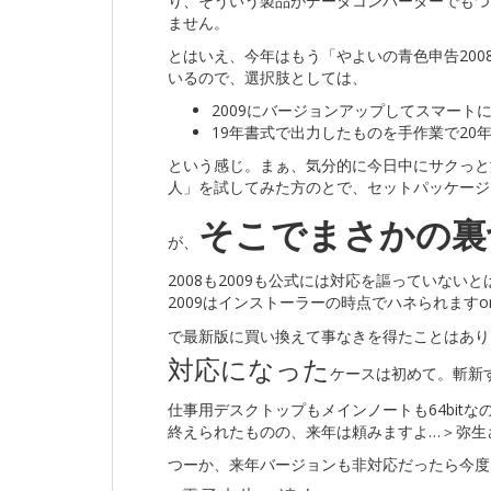
り、そういう製品がデータコンバーターでもつ
ません。
とはいえ、今年はもう「やよいの青色申告200
いるので、選択肢としては、
2009にバージョンアップしてスマート
19年書式で出力したものを手作業で20
という感じ。まぁ、気分的に今日中にサクっと
人」を試してみた方のとで、セットパッケージ
そこでまさかの裏切
が、
2008も2009も公式には対応を謳っていない
2009はインストーラーの時点でハネられますorz。6
で最新版に買い換えて事なきを得たことはあり
対応になった
ケースは初めて。斬新
仕事用デスクトップもメインノートも64bit
終えられたものの、来年は頼みますよ…＞弥生
つーか、来年バージョンも非対応だったら今度