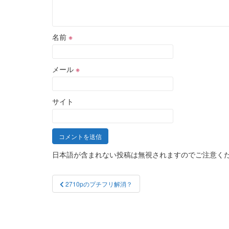
名前
※
メール
※
サイト
日本語が含まれない投稿は無視されますのでご注意く
投
2710pのプチフリ解消？
稿
ナ