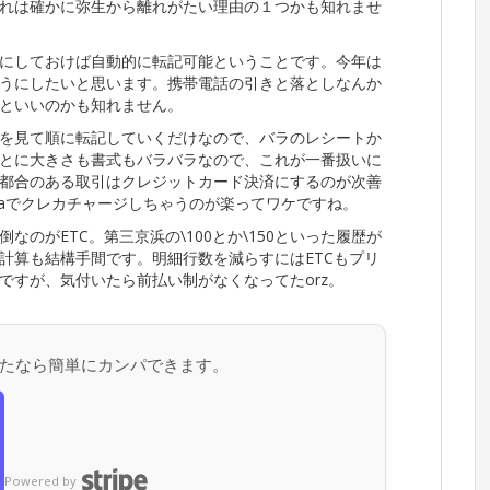
れは確かに弥生から離れがたい理由の１つかも知れませ
にしておけば自動的に転記可能ということです。今年は
うにしたいと思います。携帯電話の引きと落としなんか
といいのかも知れません。
を見て順に転記していくだけなので、バラのレシートか
とに大きさも書式もバラバラなので、これが一番扱いに
都合のある取引はクレジットカード決済にするのが次善
caでクレカチャージしちゃうのが楽ってワケですね。
のがETC。第三京浜の\100とか\150といった履歴が
計算も結構手間です。明細行数を減らすにはETCもプリ
ですが、気付いたら前払い制がなくなってたorz。
たなら簡単にカンパできます。
Powered by