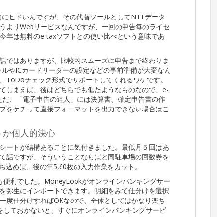
望的にヒドいんですが、その代替ツールとしてNTTデータ
うよりWebサービスなんですが、一回の申告毎のライセ
年は無料のe-taxソフトとの使い比べという意味であ
話ではありますが、比較的スムーズに申告まで終わりま
トールやICカードリーダーの設定などの事前準備が大変なん
、ToDoチェック形式でサポートしてくれるワケです。
てしまえば、後はどちらでも似たようなものなので、e-
。ただ、「電子申告の達人」には決算書、確定申告書の作
プをケチって直接フォーマットを出力できない場合はこ
うか個人的決心
シートが結構あることに気付きました。最低月５回はあ
て話ですが、そういうことならばと同駐車場の回数券を
ち込めば、後の年5,60枚の入力作業をカット。
も便利でした。MoneyLookがオンラインバンキングサー
を弥生にインポートできます。明細をみて仕分けを選択
一度仕分けすればOKなので、全体としてはかなり楽ち
込みをしておかないと、すぐにオンラインバンキングサービ