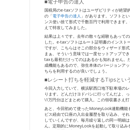
■電子申告の達人
国税局のe-taxソフトはユーザビリティが絶
の「
電子申告の達人
」があります。ソフトとい
ンス使い捨て形式で千数百円で利用できます。今
えて特攻してみました。
結果は上々です。去年の散々な経験もあっての
した。e-taxソフトはルート証明書のインス
ですが、こちらはそこの部分をウィザード形式
まぁ、そういう意味では一度セットアップでき
taxも最初だけってのはあるかも知れません
成機能もあるので、弥生本体のバージョンアッ
ちらを利用するのが良いでしょう。
■レシート打ちを軽減するTipsとい
今回入力していて、横浜駅西口地下駐車場のレ
ります。どんだけヨドバシに行ってんだよ、っ
\1万円分ほどまとめて購入。この領収書さえ打
あと、今回初めて使ったMoneyLook連動機能
ビス経由で口座の入出金履歴を取り込み、それ
していくんですが、毎月繰り返しの同一明細は
ん。定期的にMoneyLookを起動して取り