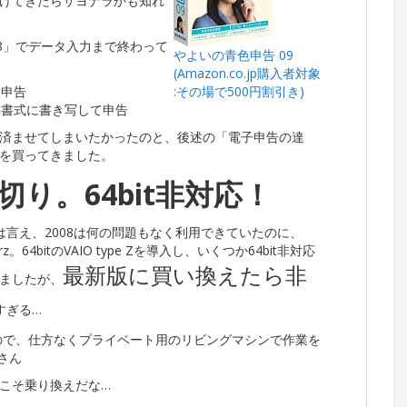
けてきたらサヨナラかも知れ
8」でデータ入力まで終わって
やよいの青色申告 09
(Amazon.co.jp購入者対象
に申告
:その場で500円割引き)
年書式に書き写して申告
済ませてしまいたかったのと、後述の「電子申告の達
を買ってきました。
り。64bit非対応！
とは言え、2008は何の問題もなく利用できていたのに、
4bitのVAIO type Zを導入し、いくつか64bit非対応
最新版に買い換えたら非
ましたが、
すぎる…
なので、仕方なくプライベート用のリビングマシンで作業を
さん
こそ乗り換えだな…