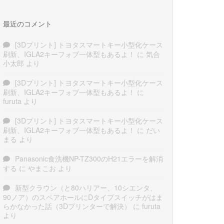
最近のコメント
[3Dプリント] トヨタスマートキー小型化ケース
刷新、IGLA2キーフォブ一体型もあるよ！
に
気合
小太郎
より
[3Dプリント] トヨタスマートキー小型化ケース
刷新、IGLA2キーフォブ一体型もあるよ！
に
furuta
より
[3Dプリント] トヨタスマートキー小型化ケース
刷新、IGLA2キーフォブ一体型もあるよ！
に
だい
まる
より
Panasonic食洗機NP-TZ300のH21エラーを解消
する
に
やまこお
より
新型クラウン（と80ハリアー、10シエンタ、
90ノア）のスペアホールにDタイプスイッチがはま
らかなかった話（3Dプリンターで解決）
に
furuta
より