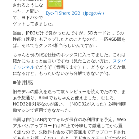
されるようにな
った、と聞い
Eye-Fi Share 2GB（Jpegのみ）
て、ヨドバシで
ゲットしてきました。
当面、JPEGだけで良かったんですが、SDカードとしての
性能（速度）もアップしたとのことなので、一応4GB版を
ば。それでもクラス4相当らしいんですが…
ちゃんと例の限定仕様のボックスに入ってました。これは
確かにちょっと面白いですね（見たことない方は、
スタパ
チャンネル
でどうぞ（音鳴ります））。どうなってるか気
になるけど、もったいないから分解できない(^^;)。
■使用感
旧モデルの購入を迷って散々レビューを読んでたので、ま
ぁ予想通り。64bitでもちゃんと使えました。むしろ、
NOD32非対応なのが痛い。（NOD32が入った）24時間稼
働マシンで運用できなかった…
当面は自宅LAN内でフォルダ保存のみ利用する予定。Web
アルバムアップロードはPC上で吟味して厳選してから置
く派なので、失敗作も含めて問答無用でアップロードされ
てもあまり嬉しくない。あと、アドホックモードでつなが