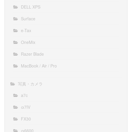
DELL XPS
Surface
e-Tax
OneMix
Razer Blade
MacBook / Air / Pro
写真・カメラ
a7c
α7IV
FX30
α6600