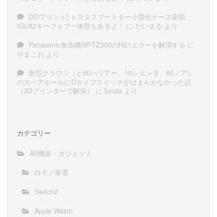
[3Dプリント] トヨタスマートキー小型化ケース刷新、
IGLA2キーフォブ一体型もあるよ！
に
だいまる
より
Panasonic食洗機NP-TZ300のH21エラーを解消する
に
やまこお
より
新型クラウン（と80ハリアー、10シエンタ、90ノア）
のスペアホールにDタイプスイッチがはまらかなかった話
（3Dプリンターで解決）
に
furuta
より
カテゴリー
AV機器・ガジェット
白モノ家電
Switch2
Apple Watch