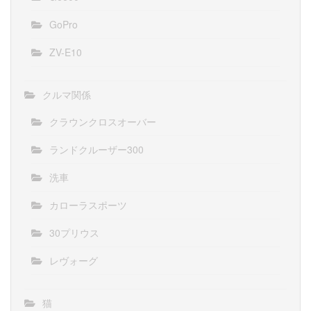
GoPro
ZV-E10
クルマ関係
クラウンクロスオーバー
ランドクルーザー300
洗車
カローラスポーツ
30プリウス
レヴォーグ
猫