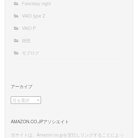
Fate/stay night
VAIO type Z
VAIO P
雑想
モブログ
アーカイブ
ア
ー
カ
イ
AMAZON.CO.JPアソシエイト
ブ
当サイトは、Amazon.co.jpを宣伝しリンクすることによっ