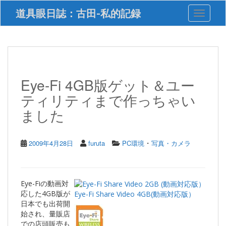
S
道具眼日誌：古田-私的記録
Toggle 
k
i
p
t
o
m
a
Eye-Fi 4GB版ゲット＆ユー
i
ティリティまで作っちゃい
n
c
ました
o
n
t
・
2009年4月28日
furuta
PC環境
写真・カメラ
e
n
t
Eye-Fiの動画対
応した4GB版が
Eye-Fi Share Video 4GB(動画対応版）
日本でも出荷開
始され、量販店
での店頭販売も