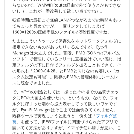
らないので、WMWiFiRouter経由で外で使うとかもできな
いし（←これが一番改善して欲しい点ですね）。
転送時間は最初こそ無線LANがつながるまでの時間もあっ
てちょっと長めですが、一度リンクしてしまえば
1600×1200の圧縮率低のファイルが5秒程度ですね。
たまにこういうツールで保存先をネットワークフォルダに
指定できないものがあったりするんですが、Eye-fi
Managerは大丈夫でした。普段、PMB (SONYのアルバム
ソフト）で管理しているツリーに直接置けていい感じ。指
定フォルダの下に日付でフォルダを掘ることもできて、そ
の形式も「2009-04-28」とPMBと同じなのも嬉しい（カ
スタム設定も可能）。既存のPMBの管理体制にシームレ
スに統合できました。
で、σ(^^)の用途としては、撮ったその場での品質チェッ
クにPCの大画面を使いたい、というもの。なので、フォ
ルダに貯まった端から拡大表示してって欲しいワケです
が、Eye-Fi Managerはそこまでは面倒みてくれません。
既存ツールで実現しようと思うと、例えば「
フォルダ監
視
」を使って、JPEGファイルに関連づけられたアプリで
開いてく方法がありますが、イマイチ使い勝手が悪い。こ
の辺り、需要は結構あると思うんですけどねぇ。