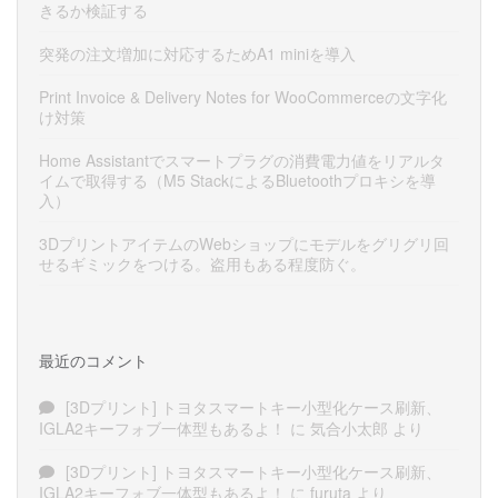
きるか検証する
突発の注文増加に対応するためA1 miniを導入
Print Invoice & Delivery Notes for WooCommerceの文字化
け対策
Home Assistantでスマートプラグの消費電力値をリアルタ
イムで取得する（M5 StackによるBluetoothプロキシを導
入）
3DプリントアイテムのWebショップにモデルをグリグリ回
せるギミックをつける。盗用もある程度防ぐ。
最近のコメント
[3Dプリント] トヨタスマートキー小型化ケース刷新、
IGLA2キーフォブ一体型もあるよ！
に
気合小太郎
より
[3Dプリント] トヨタスマートキー小型化ケース刷新、
IGLA2キーフォブ一体型もあるよ！
に
furuta
より