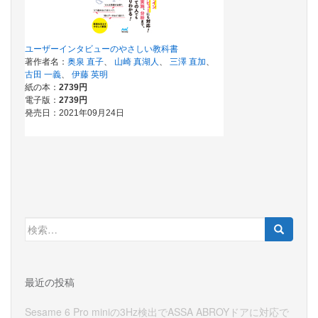
検
索:
最近の投稿
Sesame 6 Pro miniの3Hz検出でASSA ABROYドアに対応で