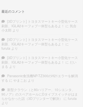
最近のコメント
[3Dプリント] トヨタスマートキー小型化ケース
刷新、IGLA2キーフォブ一体型もあるよ！
に
気合
小太郎
より
[3Dプリント] トヨタスマートキー小型化ケース
刷新、IGLA2キーフォブ一体型もあるよ！
に
furuta
より
[3Dプリント] トヨタスマートキー小型化ケース
刷新、IGLA2キーフォブ一体型もあるよ！
に
だい
まる
より
Panasonic食洗機NP-TZ300のH21エラーを解消
する
に
やまこお
より
新型クラウン（と80ハリアー、10シエンタ、
90ノア）のスペアホールにDタイプスイッチがはま
らかなかった話（3Dプリンターで解決）
に
furuta
より