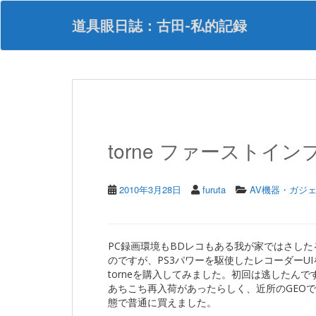
S
k
道具眼日誌：古田-私的記録
i
p
t
o
m
a
i
n
torne ファーストインプ
c
o
n
t
2010年3月28日
furuta
AV機器・ガジ
e
n
t
PC録画環境もBDレコもある我が家ではさし
のですが、PS3パワーを駆使したレコーダーU
torneを購入してみました。初回は逃したん
あちこち再入荷があったらしく、近所のGEOで
態で普通に買えました。