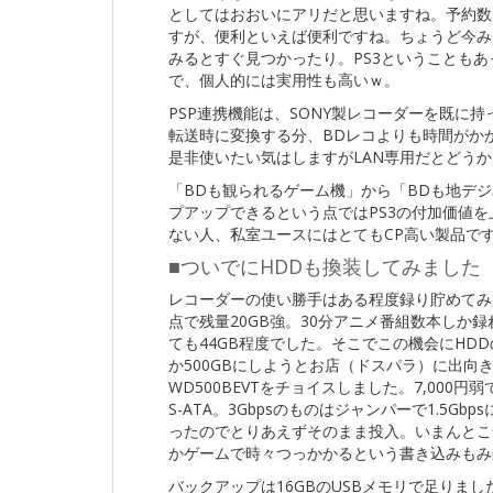
としてはおおいにアリだと思いますね。予約数
すが、便利といえば便利ですね。ちょうど今み
みるとすぐ見つかったり。PS3ということも
で、個人的には実用性も高いｗ。
PSP連携機能は、SONY製レコーダーを既に
転送時に変換する分、BDレコよりも時間がか
是非使いたい気はしますがLAN専用だとどう
「BDも観られるゲーム機」から「BDも地デ
プアップできるという点ではPS3の付加価値
ない人、私室ユースにはとてもCP高い製品で
■ついでにHDDも換装してみました
レコーダーの使い勝手はある程度録り貯めてみて
点で残量20GB強。30分アニメ番組数本しか
ても44GB程度でした。そこでこの機会にHD
か500GBにしようとお店（ドスパラ）に出向き
WD500BEVTをチョイスしました。7,000円
S-ATA。3Gbpsのものはジャンパーで1.5
ったのでとりあえずそのまま投入。いまんとこ
かゲームで時々つっかかるという書き込みもみ
バックアップは16GBのUSBメモリで足りま