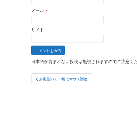
メール
※
サイト
日本語が含まれない投稿は無視されますのでご注意く
投
お風呂VAIO P用にマウス調達
稿
ナ
ビ
ゲ
ー