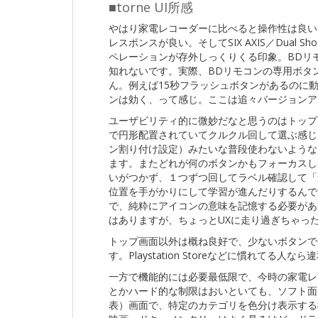
■torne UI所感
やはり家電レコーダーに比べると操作性は良い
レスポンスが良い。そしてSIX AXIS／Dual Sh
ペレーションが存外しっくりくる印象。BDリ
知れないです。実際、BDリモコンの専用ボタ
ん。例えば15秒フラッシュボタンがあるのに動作
ンは効く、って感じ。ここは追々バージョンア
ユーザビリティ的に微妙だなと思うのはトップ
で円形配置されていてクルクル回して選ぶ感じなん
ン割り付け設定）みたいな普段使わないような
ます。またどれが何のボタンかもフォーカスし
いがつかず、１つずつ回してラベル確認して「
位置を手がかりにして学習が進んだりするんで
で、純粋にアイコンの意味を記憶する必要があ
はありますが、ちょっとUXに走り過ぎちゃっ
トップ画面以外は概ね良好で、少ないボタンで
す。Playstation Storeなどに慣れて
一方で機能的には必要最低限で、今時の家電レコ
とかハード的な制限はおいといても、ソフト面
表）画面で、特定のカテゴリを色分け表示する機