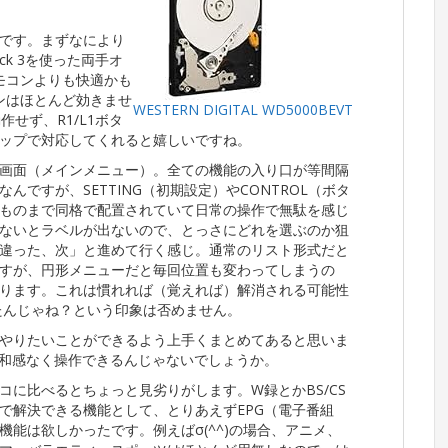
です。まずなにより
ock 3を使った両手オ
モコンよりも快適かも
ンはほとんど効きませ
WESTERN DIGITAL WD5000BEVT
せず、R1/L1ボタ
ップで対応してくれると嬉しいですね。
画面（メインメニュー）。全ての機能の入り口が等間隔
ですが、SETTING（初期設定）やCONTROL（ボタ
ものまで同格で配置されていて日常の操作で無駄を感じ
ないとラベルが出ないので、とっさにどれを選ぶのか狙
違った、次」と進めて行く感じ。通常のリスト形式だと
すが、円形メニューだと毎回位置も変わってしまうの
ります。これは慣れれば（覚えれば）解消される可能性
たんじゃね？という印象は否めません。
やりたいことができるよう上手くまとめてあると思いま
る人なら違和感なく操作できるんじゃないでしょうか。
に比べるとちょっと見劣りがします。W録とかBS/CS
で解決できる機能として、とりあえずEPG（電子番組
能は欲しかったです。例えばσ(^^)の場合、アニメ、