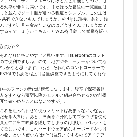
マ、バラエティ、スポーツはほとんど用無しなので、は
る効率が非常に高いです。また録った番組の一覧画面は
っと並んでソート順が選べる程度とシンプル。この辺は
共有できないもんでしょうか。VerUpに期待。あと、録
んですが、月～金みたいなのはどうするんでしょうね？
するんでしょうか？ちょっとWBSを予約して挙動を調べ
るのか？
なりに扱いやすいと思います。Bluetoothのコント
ので便利ですしね。ので、地デジチューナーがついてな
アリかなと思います。ただ、それらのコントローラーで
PS3側でもある程度は音量調整できるようにしてくれな
動作中のファンの音は結構気になります。寝室で深夜番組
方をするなら薄型以降のモデルと組み合わせるのが前提
耳で確かめたことはないですが）。
これを組み合わせて使うメリットはあまりないかなぁ。
だせる人向け。あと、画面を２分割してブラウザを使え
真ん中に出て映像を隠してしまうのは微妙。パレットも
て欲しいです。これハードウェア的なキーボードをつけ
べ物、という使い方はσ(^^)自身よくするのでアイデア