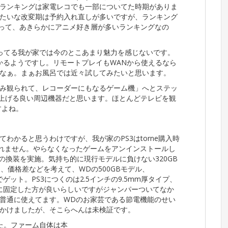
ランキングは家電レコでも一部についてた時期がありま
たいな改変期は予約入れ直しが多いですが、ランキング
あって、あきらかにアニメ好き層が多いランキングなの
持ってる我が家では今のとこあまり魅力を感じないです。
かるようですし。リモートプレイもWANから使えるなら
かなぁ。まぁお風呂では近々試してみたいと思います。
ジみ観られて、レコーダーにもなるゲーム機」へとステッ
を上げる良い周辺機器だと思います。ほとんどテレビを観
すよね。
わかると思うわけですが、我が家のPS3はtorne購入時
録れません。やらなくなったゲームをアンインストールし
Dの換装を実施。気持ち的に現行モデルに負けない320GB
、価格差などを考えて、WDの500GBモデル、
弱でゲット。PS3につくのは2.5インチの9.5mm厚タイプ、
Gbpsに固定した方が良いらしいですがジャンパーついてなか
普通に使えてます。WDのお家芸である節電機能のせい
かけましたが、そこらへんは未検証です。
した。ファーム自体は本