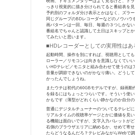
映画、ドキュメンタリーはよく見るけど、ドラ
っきり視覚的に描き分けられてると番組表を見
予約別のフォルダ分け表示とかはなく、ズラー
同じグループのBDレコーダーなどのノウハウを
画パターンは一回、毎日、毎週の３つしかない
番組名でちゃんと認識して土日はスキップとか
てみたいと思います。
■HDレコーダーとしての実用性はあ
起動時間、操作を別にすれば、視聴用としてもそれ
ローラー／リモコンは向きを意識しなくていい
いHDテレビ／モニタと組み合わせて使うのは
音量が調節できないのがかなり痛い。どうして
かったんでしょうね。
またウチは初代の60GBモデルですが、録画
を録るにはちょっとつらいです。そういう使い
かもです（薄型がどれくらい静かなのか自分の
普通にデジタルチューナーのついてるテレビに
リアルタイムの視聴率ゲージとかに価値を見い
る機能は面白いですが、文字入力パレットがど
右側のブラウザエリアに納めるか、せめて寄せ
たらどうなるんだろ？テレビみながらWebで調