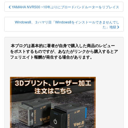
投
YAMAHA NVR500 ~10年ぶりにブロードバンドルーターをリプレイス
稿
ナ
Windows8、３ハマリ目「Windows8をインストールできませんでし
た」地獄
ビ
ゲ
本ブログは基本的に著者が自身で購入した商品のレビュー
ー
をポストするものですが、あなたがリンクから購入するとア
フェリエイト報酬が発生する場合があります。
シ
ョ
ン