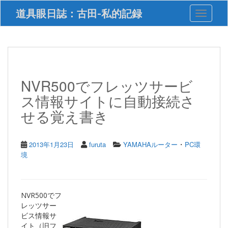
S
道具眼日誌：古田-私的記録
Toggle 
k
i
p
t
o
m
a
NVR500でフレッツサービ
i
ス情報サイトに自動接続さ
n
c
せる覚え書き
o
n
t
・
2013年1月23日
furuta
YAMAHAルーター
PC環
e
境
n
t
NVR500でフ
レッツサー
ビス情報サ
イト（旧フ