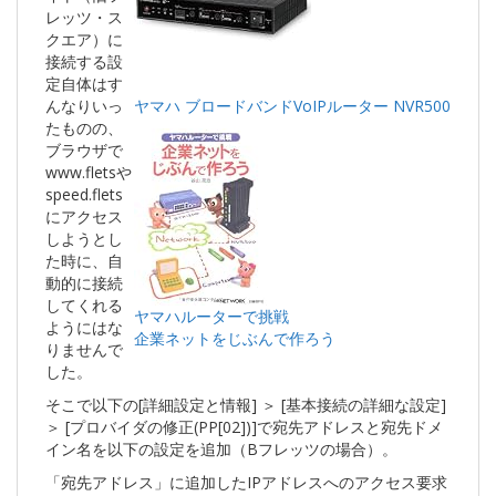
レッツ・ス
クエア）に
接続する設
定自体はす
んなりいっ
ヤマハ ブロードバンドVoIPルーター NVR500
たものの、
ブラウザで
www.fletsや
speed.flets
にアクセス
しようとし
た時に、自
動的に接続
してくれる
ヤマハルーターで挑戦
ようにはな
企業ネットをじぶんで作ろう
りませんで
した。
そこで以下の[詳細設定と情報] ＞ [基本接続の詳細な設定]
＞ [プロバイダの修正(PP[02])]で宛先アドレスと宛先ドメ
イン名を以下の設定を追加（Bフレッツの場合）。
「宛先アドレス」に追加したIPアドレスへのアクセス要求