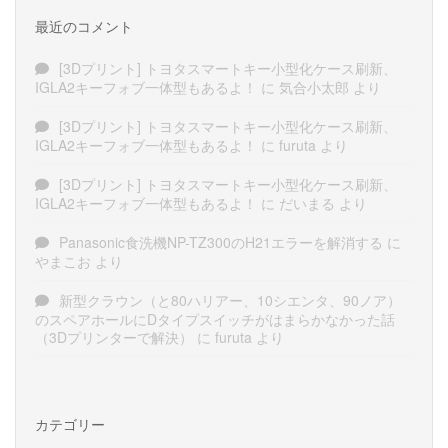
最近のコメント
[3Dプリント] トヨタスマートキー小型化ケース刷新、
IGLA2キーフォブ一体型もあるよ！
に
気合小太郎
より
[3Dプリント] トヨタスマートキー小型化ケース刷新、
IGLA2キーフォブ一体型もあるよ！
に
furuta
より
[3Dプリント] トヨタスマートキー小型化ケース刷新、
IGLA2キーフォブ一体型もあるよ！
に
だいまる
より
Panasonic食洗機NP-TZ300のH21エラーを解消する
に
やまこお
より
新型クラウン（と80ハリアー、10シエンタ、90ノア）
のスペアホールにDタイプスイッチがはまらかなかった話
（3Dプリンターで解決）
に
furuta
より
カテゴリー