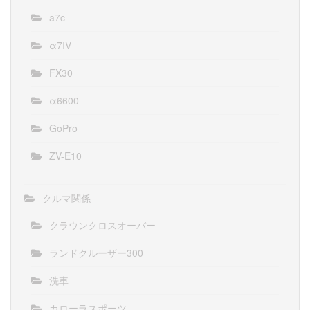
a7c
α7IV
FX30
α6600
GoPro
ZV-E10
クルマ関係
クラウンクロスオーバー
ランドクルーザー300
洗車
カローラスポーツ