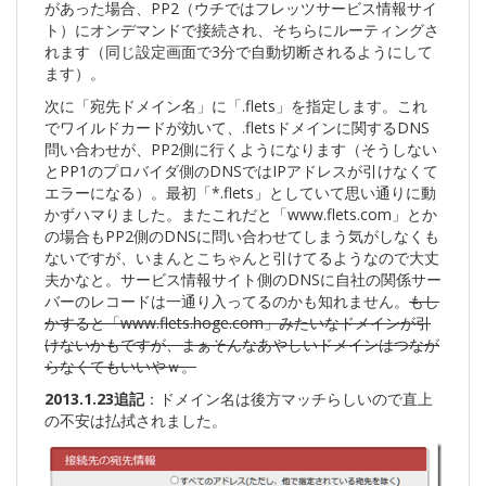
があった場合、PP2（ウチではフレッツサービス情報サイ
ト）にオンデマンドで接続され、そちらにルーティングさ
れます（同じ設定画面で3分で自動切断されるようにして
ます）。
次に「宛先ドメイン名」に「.flets」を指定します。これ
でワイルドカードが効いて、.fletsドメインに関するDNS
問い合わせが、PP2側に行くようになります（そうしない
とPP1のプロバイダ側のDNSではIPアドレスが引けなくて
エラーになる）。最初「*.flets」としていて思い通りに動
かずハマりました。またこれだと「www.flets.com」とか
の場合もPP2側のDNSに問い合わせてしまう気がしなくも
ないですが、いまんとこちゃんと引けてるようなので大丈
夫かなと。サービス情報サイト側のDNSに自社の関係サー
バーのレコードは一通り入ってるのかも知れません。
もし
かすると「
www.flets.hoge.com
」みたいなドメインが引
けないかもですが、まぁそんなあやしいドメインはつなが
らなくてもいいやｗ。
2013.1.23追記
：ドメイン名は後方マッチらしいので直上
の不安は払拭されました。