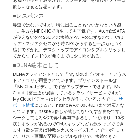
あるので使ってみるかも。スレート機こそ指紋センサーは
欲しいなぁとは思います。
■レスポンス
爆速ではないですが、特に困ることもないかなという感
じ。生tsをMPC-HCで再生しても平気です。AtomはSATA
が使えないのでSSDとの接続がPATAのはずなので、やは
りディスクアクセスが今時のPCからすると一歩もたつく
感じですかね。デスクトップでアイコンダブルクリックし
てからウインドウが開くまでに少し間がある。
■DLNA端末として
DLNAクライアントとして「My Cloudビデオ＋」というス
トアアプリが用意されています。プリインストールは
「My Cloudビデオ」ですがアップデートできます。My
Cloudは富士通が展開しているクラウドサービスですが、
My Cloudビデオ＋はピクセラが作っているようです。
サ
ポート情報
によると、nasneもAX1000もDRまで対応とな
っています。nasne 3倍しか試してないですが良好です。
シークしても2,3秒で再生再開できるし、15秒送り、10秒
戻しボタンがあるのでCMスキップなども数タップででき
ます（欲を言えば秒数をカスタマイズしたいですが）。た
だ、リスト画面が至極シンプルな作りで、接続できた