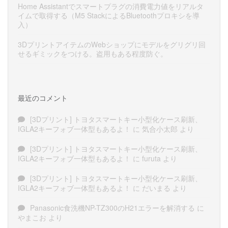
Home Assistantでスマートプラグの消費電力値をリアルタ
イムで取得する（M5 StackによるBluetoothプロキシを導
入）
3DプリントアイテムのWebショップにモデルをグリグリ回
せるギミックをつける。盗用もある程度防ぐ。
最近のコメント
[3Dプリント] トヨタスマートキー小型化ケース刷新、
IGLA2キーフォブ一体型もあるよ！
に
気合小太郎
より
[3Dプリント] トヨタスマートキー小型化ケース刷新、
IGLA2キーフォブ一体型もあるよ！
に
furuta
より
[3Dプリント] トヨタスマートキー小型化ケース刷新、
IGLA2キーフォブ一体型もあるよ！
に
だいまる
より
Panasonic食洗機NP-TZ300のH21エラーを解消する
に
やまこお
より