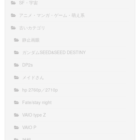
SF・宇宙
アニメ・マンガ・ゲーム・萌え系
古いカテゴリ
静止画眼
ガンダムSEED&SEED DESTINY
DP2s
メイドさん
hp 2760p／2710p
Fate/stay night
VAIO type Z
VAIO P
雑想