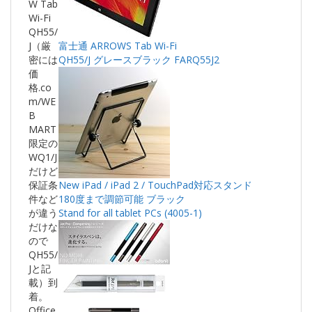
W Tab
Wi-Fi
QH55/
J（厳
富士通 ARROWS Tab Wi-Fi
密には
QH55/J グレースブラック FARQ55J2
価
格.co
m/WE
B
MART
限定の
WQ1/J
だけど
保証条
New iPad / iPad 2 / TouchPad対応スタンド
件など
180度まで調節可能 ブラック
が違う
Stand for all tablet PCs (4005-1)
だけな
ので
QH55/
Jと記
載）到
着。
Office