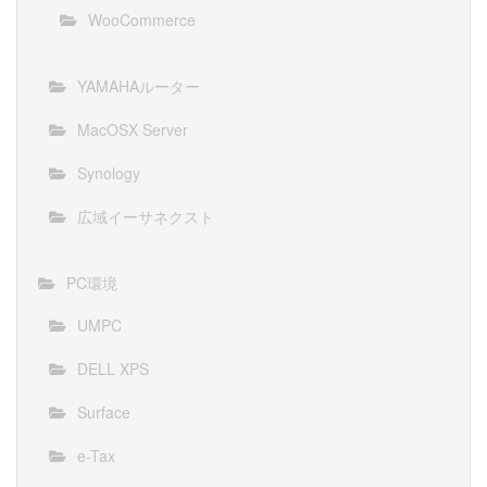
WooCommerce
YAMAHAルーター
MacOSX Server
Synology
広域イーサネクスト
PC環境
UMPC
DELL XPS
Surface
e-Tax