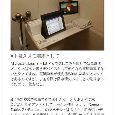
■手書きメモ端末として
Microsoft Journal＋Jot Proで試してみた限りでは
全然ダ
メ
。やっぱペン書きデバイスとして使うなら電磁誘導でな
いとダメですね。電磁誘導が使えるWindows8タブレット
はあるんですが、まぁ今回は防水優先ってことで割りきっ
てたので、仕方なし。
まだAX1000で視聴できてませんが、とりあえず防水
DLNAクライアントとしてちゃんと使えつつも、Xperia
Tablet ZやPanasonicの防水テレビよりも汎用性が高いデ
バイスってことで満足しています。冬場以外はあまり長湯