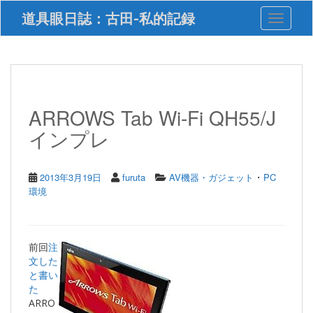
S
道具眼日誌：古田-私的記録
Toggle 
k
i
p
t
o
m
a
ARROWS Tab Wi-Fi QH55/J
i
インプレ
n
c
o
n
・
2013年3月19日
furuta
AV機器・ガジェット
PC
t
環境
e
n
t
前回
注
文した
と書い
た
ARRO