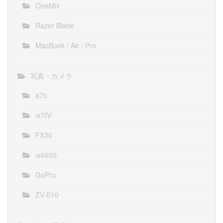
OneMix
Razer Blade
MacBook / Air / Pro
写真・カメラ
a7c
α7IV
FX30
α6600
GoPro
ZV-E10