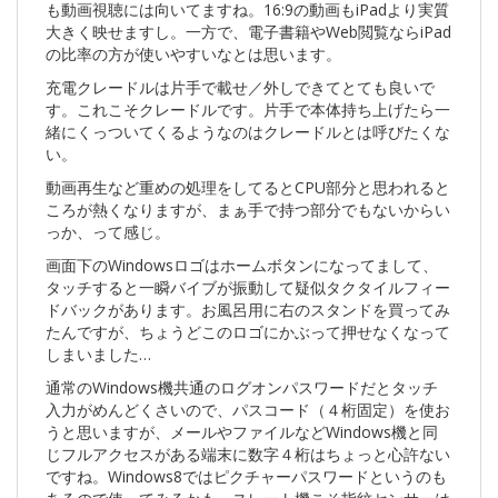
も動画視聴には向いてますね。16:9の動画もiPadより実質
大きく映せますし。一方で、電子書籍やWeb閲覧ならiPad
の比率の方が使いやすいなとは思います。
充電クレードルは片手で載せ／外しできてとても良いで
す。これこそクレードルです。片手で本体持ち上げたら一
緒にくっついてくるようなのはクレードルとは呼びたくな
い。
動画再生など重めの処理をしてるとCPU部分と思われると
ころが熱くなりますが、まぁ手で持つ部分でもないからい
っか、って感じ。
画面下のWindowsロゴはホームボタンになってまして、
タッチすると一瞬バイブが振動して疑似タクタイルフィー
ドバックがあります。お風呂用に右のスタンドを買ってみ
たんですが、ちょうどこのロゴにかぶって押せなくなって
しまいました…
通常のWindows機共通のログオンパスワードだとタッチ
入力がめんどくさいので、パスコード（４桁固定）を使お
うと思いますが、メールやファイルなどWindows機と同
じフルアクセスがある端末に数字４桁はちょっと心許ない
ですね。Windows8ではピクチャーパスワードというのも