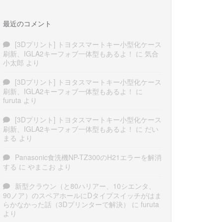
最近のコメント
[3Dプリント] トヨタスマートキー小型化ケース
刷新、IGLA2キーフォブ一体型もあるよ！
に
気合
小太郎
より
[3Dプリント] トヨタスマートキー小型化ケース
刷新、IGLA2キーフォブ一体型もあるよ！
に
furuta
より
[3Dプリント] トヨタスマートキー小型化ケース
刷新、IGLA2キーフォブ一体型もあるよ！
に
だい
まる
より
Panasonic食洗機NP-TZ300のH21エラーを解消
する
に
やまこお
より
新型クラウン（と80ハリアー、10シエンタ、
90ノア）のスペアホールにDタイプスイッチがはま
らかなかった話（3Dプリンターで解決）
に
furuta
より