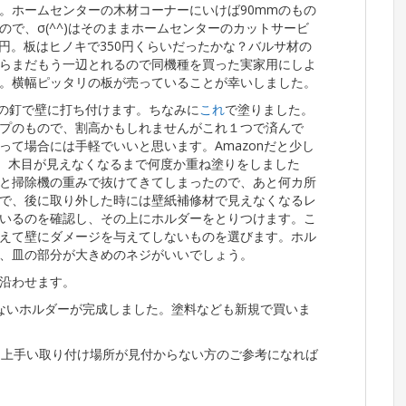
m。ホームセンターの木材コーナーにいけば90mmのもの
で、σ(^^)はそのままホームセンターのカットサービ
0円。板はヒノキで350円くらいだったかな？バルサ材の
らまだもう一辺とれるので同機種を買った実家用にしよ
。横幅ピッタリの板が売っていることが幸いしました。
7の釘で壁に打ち付けます。ちなみに
これ
で塗りました。
プのもので、割高かもしれませんがこれ１つで済んで
て場合には手軽でいいと思います。Amazonだと少し
た。木目が見えなくなるまで何度か重ね塗りをしました
と掃除機の重みで抜けてきてしまったので、あと何カ所
で、後に取り外した時には壁紙補修材で見えなくなるレ
いるのを確認し、その上にホルダーをとりつけます。こ
えて壁にダメージを与えてしないものを選びます。ホル
、皿の部分が大きめのネジがいいでしょう。
沿わせます。
安ないホルダーが完成しました。塗料なども新規で買いま
す。上手い取り付け場所が見付からない方のご参考になれば