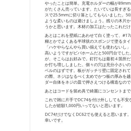
やったことは簡単。充電ホルダーの幅が89m
がたくさん売っています。たいていは長すぎるの
スで25.5mmに切り落としてもらいました。5
ような柔いものは避けましょう。残りの木片か
うかと思います。木材の加工はたったこれだけ
あとはこれを壁紙にあわせて白く塗って、#1
糊とかでよくある半球状のスポンジで塗るタイ
「ハケやらなんやら買い揃えても使わないし」っ
高いようですがビバホームだと500円台でし
が、そこらはお好みで。釘打ちは最初４箇所だ
か打ち増ししました。個々の穴は充分小さいの
ベルのはずです。板がガッチリ壁に固定されて
の際、ネジはなるべく太めでかつ板の厚みを越
ダー自体をネジの皿で押さえつける構造なので
あとはコードを留め具で綺麗にコンセントまで
これで雑に片手でDC74を付け外ししても不
したが総額1,000円いってないと思います。
DC74だけでなくDC62でも使えると思いま
幸いです。