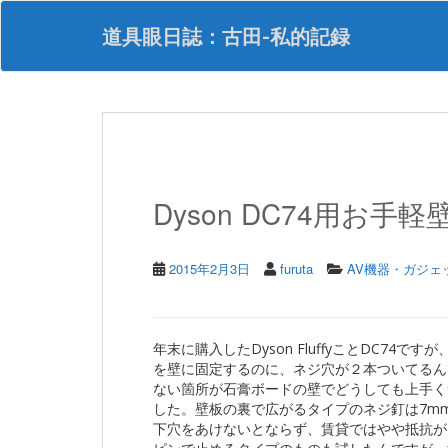
S
k
道具眼日誌：古田-私的記録
i
p
t
o
m
a
i
n
Dyson DC74用お手軽
c
o
n
t
2015年2月3日
furuta
AV機器・ガジェ
e
n
t
年末に購入したDyson FluffyことDC74で
を壁に固定するのに、ネジ穴が２本ついてるん
ない箇所が石膏ボードの壁でどうしても上手く
した。壁板の裏で広がるタイプのネジ釘は7m
下穴をあけないとならず、賃貸ではやや抵抗が