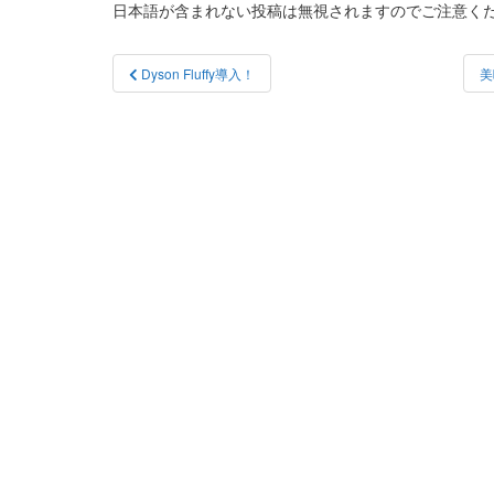
日本語が含まれない投稿は無視されますのでご注意く
投
Dyson Fluffy導入！
美
稿
ナ
ビ
ゲ
ー
シ
ョ
ン