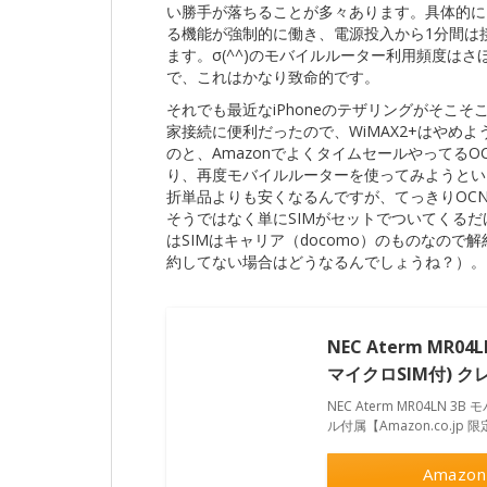
い勝手が落ちることが多々あります。具体的に
る機能が強制的に働き、電源投入から1分間は
ます。σ(^^)のモバイルルーター利用頻度は
で、これはかなり致命的です。
それでも最近なiPhoneのテザリングがそこそ
家接続に便利だったので、WiMAX2+はやめよ
のと、AmazonでよくタイムセールやってるOC
り、再度モバイルルーターを使ってみようという
折単品よりも安くなるんですが、てっきりOC
そうではなく単にSIMがセットでついてくる
はSIMはキャリア（docomo）のものなの
約してない場合はどうなるんでしょうね？）。
NEC Aterm MR0
マイクロSIM付) クレ
NEC Aterm MR04LN 
ル付属【Amazon.co.jp 
Amazon