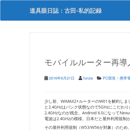
S
k
道具眼日誌：古田-私的記録
i
p
t
o
m
a
i
n
モバイルルーター再導入 
c
o
n
・
t
2016年6月21日
furuta
PC環境
携帯
e
n
t
少し前、WiMAX2+ルーターのW01を解約し
と2.4GHzはパンク状態なので5GHzにこだわり
2.4GHzなのが残念。Android 6.0になっ
電波は2.4GHzの模様。日本だと屋外利用規
その屋外利用規制（W53/W56が対象）のた