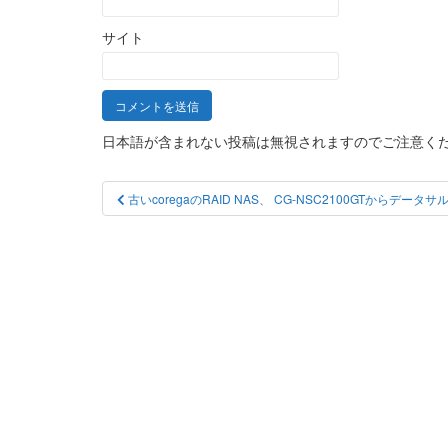
サイト
日本語が含まれない投稿は無視されますのでご注意く
投
古いcoregaのRAID NAS、 CG-NSC2100GTからデー
稿
ナ
ビ
ゲ
ー
シ
ョ