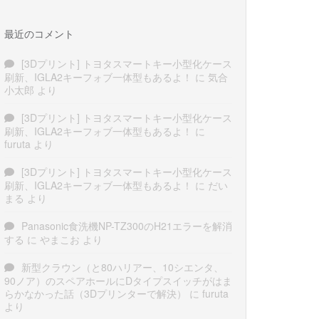
最近のコメント
[3Dプリント] トヨタスマートキー小型化ケース
刷新、IGLA2キーフォブ一体型もあるよ！
に
気合
小太郎
より
[3Dプリント] トヨタスマートキー小型化ケース
刷新、IGLA2キーフォブ一体型もあるよ！
に
furuta
より
[3Dプリント] トヨタスマートキー小型化ケース
刷新、IGLA2キーフォブ一体型もあるよ！
に
だい
まる
より
Panasonic食洗機NP-TZ300のH21エラーを解消
する
に
やまこお
より
新型クラウン（と80ハリアー、10シエンタ、
90ノア）のスペアホールにDタイプスイッチがはま
らかなかった話（3Dプリンターで解決）
に
furuta
より