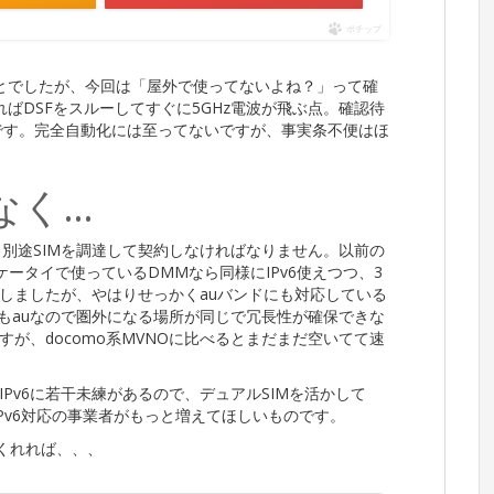
ポチップ
ることでしたが、今回は「屋外で使ってないよね？」って確
ればDSFをスルーしてすぐに5GHz電波が飛ぶ点。確認待
うです。完全自動化には至ってないですが、事実条不便はほ
なく…
と別途SIMを調達して契約しなければなりません。以前の
イフケータイで使っているDMMなら同様にIPv6使えつつ、3
はしましたが、やはりせっかくauバンドにも対応している
oneもauなので圏外になる場所が同じで冗長性が確保できな
すが、docomo系MVNOに比べるとまだまだ空いてて速
Pv6に若干未練があるので、デュアルSIMを活かして
IPv6対応の事業者がもっと増えてほしいものです。
てくれれば、、、