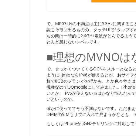
で、MR03LNの不満点は主に5GHzに関す
認こそ毎回出るものの、タッチUIで1タップす
ちの間は一時的に2.4GHz電波がとんでるよ
とんど感じないレベルです。
■理想のMVNOは
で、せっかくついてくるOCNをスルーとなる
ようにIIJmioならIPv6が使えるとか、おサ
枚で8GBのプランがお得かも、とか色々考え
機種なのでUQmobileにしてみました。iPh
いとか、IPv6が使えない点はかなり悩んだんで
いというので。
確かに使っててそう不満はないです。ただまぁI
DMMのSIMもサブに入れて見ようかなとも。
もしくはiPhoneが5GHzテザリングに対応し