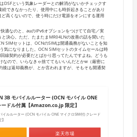
はDSFという気象レーダーとの解消がないかチェックす
接続できなかったり、使用中にも時折起きることがあり
さほど高くないので、使う時にだけ電源をオンにする運用
こ快適なのと、auのIPv6オプションをつけてて自宅／実
うと決心。ただ、たまたまMR04LNの改善の話を聞いた
N SIMセットは、OCNのSIMは開通義務がないことを知
気になりました。OCN SIMセットのタイムセールは時
N回線契約が必要だとばかり思ってたんですよね。どうも
だけなので、いらなきゃ捨ててもいいんだとかw（厳密に
で解約後は返却義務が、とか言われますが、そもそも開通契
4LN 3B モバイルルーター (OCN モバイル ONE
ードル付属【Amazon.co.jp 限定】
3B モバイルルーター (OCN モバイル ONE マイクロSIM付) クレード
限定】
楽天市場