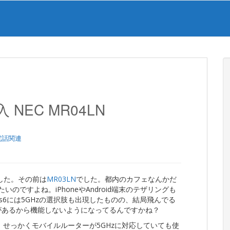
NEC MR04LN
電話関連
ました。その前は
MR03LN
でした。都内のカフェなんかだ
たいのですよね。iPhoneやAndroid端末のテザリングも
てNexus6には5GHzの選択肢も出現したものの、結局飛んでる
制があるから機能しないようになってるんですかね？
め、せっかくモバイルルーターが5GHzに対応していても使