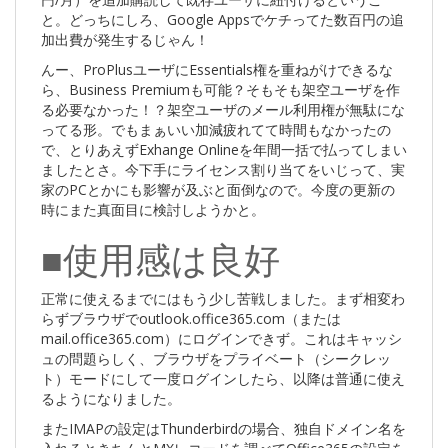
と。どっちにしろ、Google Appsでケチってた数百円の追
加出費が発生するじゃん！
んー、ProPlusユーザにEssentials権を重ねがけできるな
ら、Business Premiumも可能？そもそも架空ユーザを作
る必要なかった！？架空ユーザのメール利用権が無駄にな
ってる形。でもまぁいい加減疲れてて時間もなかったの
で、とりあえずExhange Onlineを年間一括で払ってしまい
ましたとさ。今下手にライセンス割り当てをいじって、実
家のPCとかにも影響が及ぶと面倒なので。今度の更新の
時にまた真面目に検討しようかと。
■使用感は良好
正常に使えるまでにはもう少し苦戦しました。まず相変わ
らずブラウザでoutlook.office365.com（または
mail.office365.com）にログインできず。これはキャッシ
ュの問題らしく、ブラウザをプライベート（シークレッ
ト）モードにして一度ログインしたら、以降は普通に使え
るようになりました。
またIMAPの設定はThunderbirdの場合、独自ドメイン名を