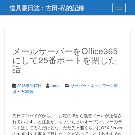
S
道具眼日誌：古田-私的記録
Toggle 
k
i
p
t
o
m
a
メールサーバーをOffice365
i
にして25番ポートを閉じた
n
c
話
o
n
t
2016年9月7日
furuta
サーバー・ネットワーク環
e
・
境
PC環境
n
t
先日プロバイダから、「お宅のIPから迷惑メールが送信さ
れています」と注意が。ちょいちょいオープンリレーのテ
ストはしてるんだけどな。ただ先々週くらいにOSX Server
のmail.cfを手書きで直したことがあって、とりあえずそれ