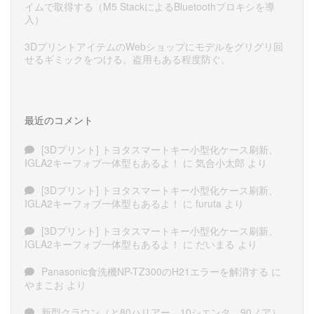
イムで取得する（M5 StackによるBluetoothプロキシを導
入）
3DプリントアイテムのWebショップにモデルをグリグリ回
せるギミックをつける。盗用もある程度防ぐ。
最近のコメント
[3Dプリント] トヨタスマートキー小型化ケース刷新、
IGLA2キーフォブ一体型もあるよ！
に
気合小太郎
より
[3Dプリント] トヨタスマートキー小型化ケース刷新、
IGLA2キーフォブ一体型もあるよ！
に
furuta
より
[3Dプリント] トヨタスマートキー小型化ケース刷新、
IGLA2キーフォブ一体型もあるよ！
に
だいまる
より
Panasonic食洗機NP-TZ300のH21エラーを解消する
に
やまこお
より
新型クラウン（と80ハリアー、10シエンタ、90ノア）