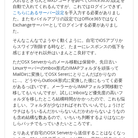
入れるときちんとMXレコードを調べてOffice365の設定を
自動で入れてくれるんですが、これではログインできず。
こちらにあるサーバー設定
を手入力する必要がありまし
た。またモバイルアプリの設定ではOffice365ではなく
Exchangeサーバーとしてログインする必要がありまし
た。
そんなこんなでようやく動くように。自宅でiOSアプリか
らスワイプ削除する時など、たまーにレスポンスの低下を
感じますがそれ以外はいまんとこ良好です。
ただOSX Serverからのメール移動は保留中。先日古い
Linuxサーバーのmbox形式のIMAPフォルダを頑張って
MailDirに変換してOSX Sererにとりこんだばかりなの
に…。どうやらOutlook形式に変換した後にもってく必要
があるっぽいです。メーラーからIMAPフォルダ間移動で
移してもいいんですが、試しにInboxなど優先度の高いフ
ォルダを移したところ結構時間がかかったので、これも悩
ましい。フォルダが少なければそれでいいんでしょうけど
ウチはもういるんだかいらないんだかわからないようなの
も含め結構な数あるので、いちいち判断するよりはなにか
しらバッチでもっていきたいところです。
とりあえず自宅のOSX Serverから送信することはなくなっ