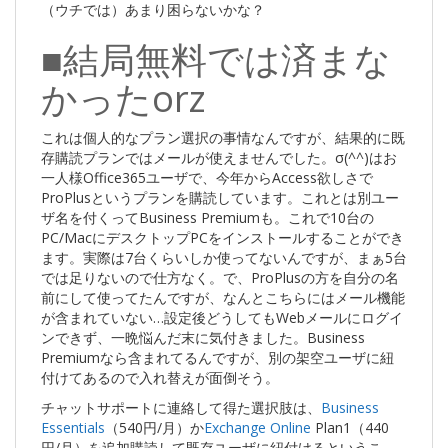
（ウチでは）あまり困らないかな？
■結局無料では済まな
かったorz
これは個人的なプラン選択の事情なんですが、結果的に既
存購読プランではメールが使えませんでした。σ(^^)はお
一人様Office365ユーザで、今年からAccess欲しさで
ProPlusというプランを購読しています。これとは別ユー
ザ名を付くってBusiness Premiumも。これで10台の
PC/MacにデスクトップPCをインストールすることができ
ます。実際は7台くらいしか使ってないんですが、まぁ5台
では足りないので仕方なく。で、ProPlusの方を自分の名
前にして使ってたんですが、なんとこちらにはメール機能
が含まれていない…設定後どうしてもWebメールにログイ
ンできず、一晩悩んだ末に気付きました。Business
Premiumなら含まれてるんですが、別の架空ユーザに紐
付けてあるので入れ替えが面倒そう。
チャットサポートに連絡して得た選択肢は、
Business
Essentials
（540円/月）か
Exchange Online
Plan1（440
円/月）を追加購読して既存ユーザに紐付けるというこ