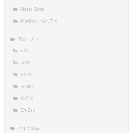
Razer Blade
MacBook / Air / Pro
写真・カメラ
a7c
α7IV
FX30
α6600
GoPro
ZV-E10
クルマ関係