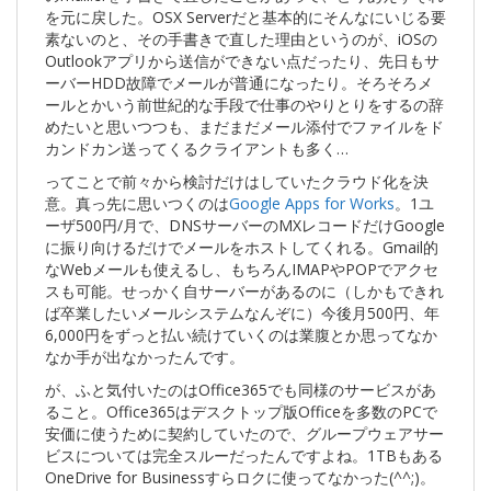
を元に戻した。OSX Serverだと基本的にそんなにいじる要
素ないのと、その手書きで直した理由というのが、iOSの
Outlookアプリから送信ができない点だったり、先日もサ
ーバーHDD故障でメールが普通になったり。そろそろメ
ールとかいう前世紀的な手段で仕事のやりとりをするの辞
めたいと思いつつも、まだまだメール添付でファイルをド
カンドカン送ってくるクライアントも多く…
ってことで前々から検討だけはしていたクラウド化を決
意。真っ先に思いつくのは
Google Apps for Works
。1ユ
ーザ500円/月で、DNSサーバーのMXレコードだけGoogle
に振り向けるだけでメールをホストしてくれる。Gmail的
なWebメールも使えるし、もちろんIMAPやPOPでアクセ
スも可能。せっかく自サーバーがあるのに（しかもできれ
ば卒業したいメールシステムなんぞに）今後月500円、年
6,000円をずっと払い続けていくのは業腹とか思ってなか
なか手が出なかったんです。
が、ふと気付いたのはOffice365でも同様のサービスがあ
ること。Office365はデスクトップ版Officeを多数のPCで
安価に使うために契約していたので、グループウェアサー
ビスについては完全スルーだったんですよね。1TBもある
OneDrive for Businessすらロクに使ってなかった(^^;)。