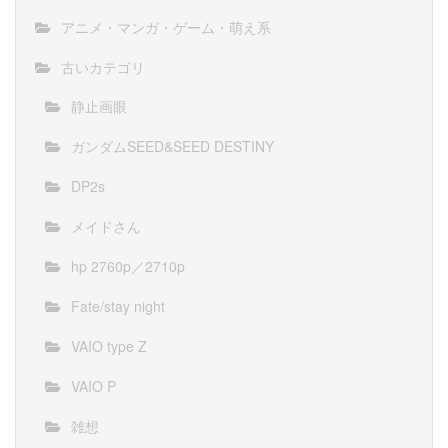
アニメ・マンガ・ゲーム・萌え系
古いカテゴリ
静止画眼
ガンダムSEED&SEED DESTINY
DP2s
メイドさん
hp 2760p／2710p
Fate/stay night
VAIO type Z
VAIO P
雑想