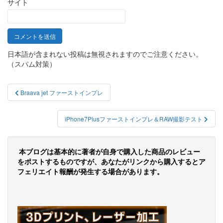
サイト
日本語が含まれない投稿は無視されますのでご注意ください。
（スパム対策）
投
Braava jet ファーストインプレ
稿
ナ
iPhone7Plusファーストインプレ＆RAW撮影テスト
ビ
ゲ
本ブログは基本的に著者が自身で購入した商品のレビュー
をポストするものですが、あなたがリンクから購入するとア
ー
フェリエイト報酬が発生する場合があります。
シ
ョ
ン