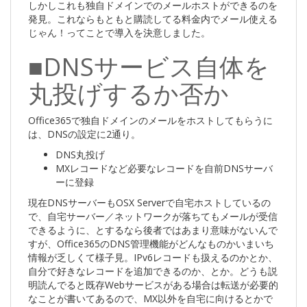
しかしこれも独自ドメインでのメールホストができるのを
発見。これならもともと購読してる料金内でメール使える
じゃん！ってことで導入を決意しました。
■DNSサービス自体を
丸投げするか否か
Office365で独自ドメインのメールをホストしてもらうに
は、DNSの設定に2通り。
DNS丸投げ
MXレコードなど必要なレコードを自前DNSサーバ
ーに登録
現在DNSサーバーもOSX Serverで自宅ホストしているの
で、自宅サーバー／ネットワークが落ちてもメールが受信
できるように、とするなら後者ではあまり意味がないんで
すが、Office365のDNS管理機能がどんなものかいまいち
情報が乏しくて様子見。IPv6レコードも扱えるのかとか、
自分で好きなレコードを追加できるのか、とか。どうも説
明読んでると既存Webサービスがある場合は転送が必要的
なことが書いてあるので、MX以外を自宅に向けるとかで