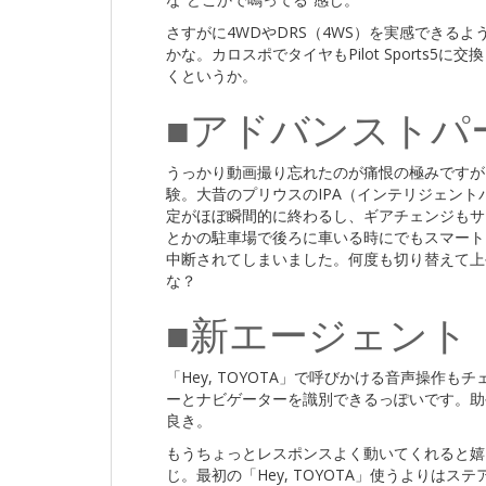
さすがに4WDやDRS（4WS）を実感できる
かな。カロスポでタイヤもPilot Sports
くというか。
■アドバンストパ
うっかり動画撮り忘れたのが痛恨の極みですが、
験。大昔のプリウスのIPA（インテリジェン
定がほぼ瞬間的に終わるし、ギアチェンジもサ
とかの駐車場で後ろに車いる時にでもスマート
中断されてしまいました。何度も切り替えて上
な？
■新エージェント
「Hey, TOYOTA」で呼びかける音声操作
ーとナビゲーターを識別できるっぽいです。助
良き。
もうちょっとレスポンスよく動いてくれると嬉
じ。最初の「Hey, TOYOTA」使うよりは