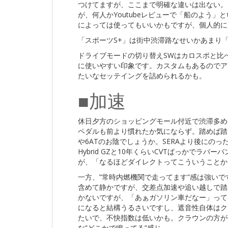
つけてますが、ここまで明確な違いは出ない。
が、何人かYoutubeレビューで「船のよう
によっては使ってもいいかもですが、個人的に
「スポーツS+」は街中渋滞路なせいかあまり
ドライブモードの切り替えSWはカロスポと比
に使いやすい印象です。カスタムもあるのでア
たいなセッテイングを詰められるかも。
■加速
休日夕方のショッピングモール付近で渋滞多めで
ペダルも前より慣れたか気にならず。踏めば踏
や6ATのお陰でしょうか。SERAより後にのったCO
Hybrid GZと10年くらいCVTばっかでラ
が、「なるほどダイレクトってこういうことか
一方、”常時内燃機関で走ってます”感は強いで
含めて静かですが、交差点加速や追い越しで踏
かないですが、「あぁガソリン車だなー」って感じ
になると結構うるさいですし、遮音性自体はク
たいで、不快指数は低いかも。クラウンの方が
な”どこかで鳴ってる”感じ。