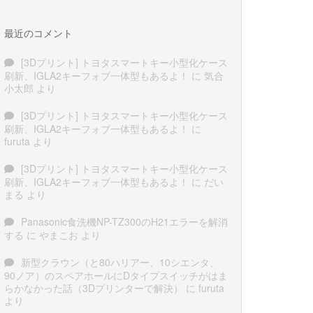
最近のコメント
[3Dプリント] トヨタスマートキー小型化ケース
刷新、IGLA2キーフォブ一体型もあるよ！
に
気合
小太郎
より
[3Dプリント] トヨタスマートキー小型化ケース
刷新、IGLA2キーフォブ一体型もあるよ！
に
furuta
より
[3Dプリント] トヨタスマートキー小型化ケース
刷新、IGLA2キーフォブ一体型もあるよ！
に
だい
まる
より
Panasonic食洗機NP-TZ300のH21エラーを解消
する
に
やまこお
より
新型クラウン（と80ハリアー、10シエンタ、
90ノア）のスペアホールにDタイプスイッチがはま
らかなかった話（3Dプリンターで解決）
に
furuta
より