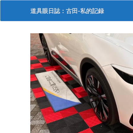
S
k
道具眼日誌：古田-私的記録
i
p
t
o
m
a
i
n
c
o
n
t
e
n
t