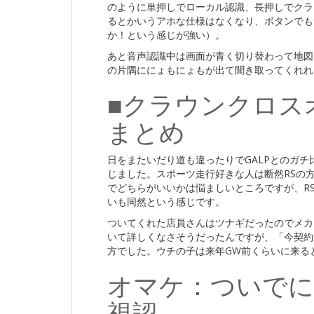
のように単押しでローカル認識、長押しでクラ
るとかいうアホな仕様はなくなり、ボタンでも
か！という感じが強い）。
あと音声認識中は画面が青く切り替わって地図な
の片隅ににょもにょもが出て聞き取ってくれれ
■クラウンクロスオー
まとめ
日をまたいだり道も違ったりでGALPとのガ
じました。スポーツ走行好きな人は断然RSの
でどちらがいいかは悩ましいところですが、R
いも同然という感じです。
ついてくれた店員さんはツナギだったのでメカ
いて詳しくなさそうだったんですが、「今契約
方でした。ウチの子は来年GW前くらいに来る
オマケ：ついでに
視認