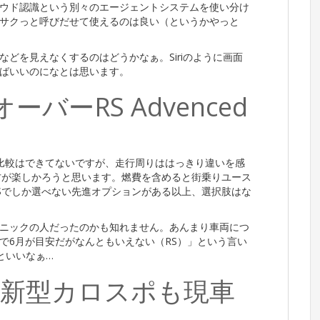
ウド認識という別々のエージェントシステムを使い分け
サクっと呼びだせて使えるのは良い（というかやっと
どを見えなくするのはどうかなぁ。Siriのように画面
ばいいのになとは思います。
バーRS Advenced
チ比較はできてないですが、走行周りははっきり違いを感
方が楽しかろうと思います。燃費を含めると街乗りユース
Sでしか選べない先進オプションがある以上、選択肢はな
ニックの人だったのかも知れません。あんまり車両につ
で6月が目安だがなんともいえない（RS）」という言い
といいなぁ…
新型カロスポも現車