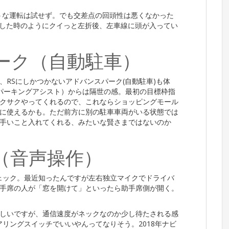
ような運転は試せず。でも交差点の回頭性は悪くなかった
5に交換した時のようにクイっと左折後、左車線に頭が入ってい
ーク（自動駐車）
RSにしかつかないアドバンスパーク(自動駐車)も体
トパーキングアシスト）からは隔世の感。最初の目標枠指
クサクやってくれるので、これならショッピングモール
に使えるかも。ただ前方に別の駐車車両がいる状態では
手いこと入れてくれる、みたいな賢さまではないのか
（音声操作）
もチェック。最近知ったんですが左右独立マイクでドライバ
手席の人が「窓を開けて」といったら助手席側が開く。
しいですが、通信速度がネックなのか少し待たされる感
ステアリングスイッチでいいやんってなりそう。2018年ナビ