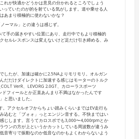
これが快適かどうかは意見の分かれるところでしょう
」といっていたのが的を射ている気がします。道や乗せる人
はあまり積極的に使わないかな？
「ノーマル」との違うは感じず。
べて手の届きやすい位置にあり、走行中でもより積極的
クセルレスポンスは変えないけど足だけ引き締める、み
したが、加速は確かに2.5NAよりモリモリ。オルガン
んだだけダイレクトに加速する感じはモーターのトルク
LT VerR、LEVORG 2.0GT、カローラスポーツ
バーバンドフィールとか正直あんまり不満はなかったんです
」と思いました。
す。アクセルオフからちょい踏みくらいまではEV走行も
み込むと「ブォォ」っとエンジン音する。不快まではい
します。言うてカロスポでも3,000〜4,000rpmとか
ラウンの方が上というかカットしている周波数が違うみ
低音寄りで振動なのか低音なのかもよくわからないよう