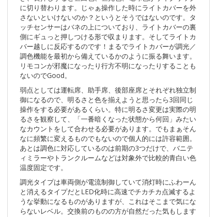
に切り替わります。じゃぁ操作した時にライトカバーを外
さないといけないのか？というとそうではないのです。タ
ッチセンサーはバネの上についており、ライトカバーの裏
側にギュっと押しつける形で収まります。そしてライトカ
バー越しに反応するのです！まるでライトカバーが調光／
調色機能を最初から備えているかのように振る舞います。
リモコンが邪魔になったり行方不明になったりすることも
ないのでGood。
弱点としては運転席、助手席、後部座席とそれぞれ独立制
御になるので、明るさと色を揃えようと思ったら3回同じ
操作をする必要があるくらい。特に明るさ変更は実際の明
るさを観察して、「一番暗くなった状態から何回」みたい
なカウントをして合わせる必要があります。でもまぁそん
なに頻繁に変えるものでもないので個人的には許容範囲。
あとは調色に対応しているのは前期の3つだけで、バニテ
ィミラーやトランクルームなどは対象外で比較的青白い色
温度固定です。
調光タイプは車両側が電流制御していて消灯時にふわーん
と消えるタイプだとLED化時に高速でチカチカ点滅するよ
うな挙動になるものがありますが、これはそこまで気にな
らないレベル。交換前のものの方が自然だった気もします