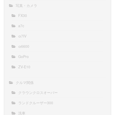
写真・カメラ
FX30
a7c
α7IV
α6600
GoPro
ZV-E10
クルマ関係
クラウンクロスオーバー
ランドクルーザー300
洗車