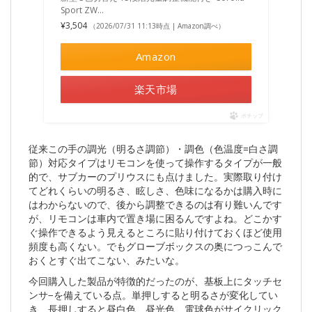
Sport ZW…
¥3,504
（2026/07/31 11:13時点 | Amazon調べ）
Amazon
楽天市場
ポチップ
従来この手の調光（明るさ調節）・調色（色温度=白さ調
節）対応タイプはリモコンを使って操作するタイプが一般
的で、サブカーのプリウスにも点けました。実際取り付け
てどれくらいの明るさ、眩しさ、色味になるかは購入時に
はわからないので、後から調整できるのは有り難いんです
が、リモコンは車内で置き場に困るんですよね。どこかす
ぐ操作できるよう見えるところに貼り付けておくほど使用
頻度も高くない。でもグローブボックスの奥につっこんで
おくとすぐ出てこない、みたいな。
今回購入した製品が特徴的だったのが、基板上にタッチセ
ンサ−を備えている点。単押しすると明るさが変化してい
き、長押しすると昼白色、昼光色、電球色がサイクリック