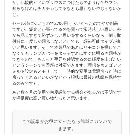
が、比較的ヒドいプリウスにつけたものよりは全然マシ。
知らなければチカチカしてるなとも思わない位じゃないか
と。
セール時に安いもので2700円くらいだったのでやや割高
ですが、爆光とか謳ってるのを買って常時眩しい思い、外
から見えすぎて恥ずかしい思いをするくらいなら、例え取
付時に一度しか調光しないとしても、調節可能タイプが良
いと思います。そして本製品であればリモコンを探してこ
なくてもランプカバーをタッチすればすぐに明るさ調整が
できるので、ちょっと手元を確認するのに輝度を上げたい
というシーンでも即座に対応できます。理想を言えばデフ
ォルト設定もメモリして、一時的な変更は電源切った時に
戻ってくれるといいかなとか（現状は最後の状態を保持す
るのみです）。
あと数ヶ月の使用で何度調節する機会があるかは不明です
が満足度は高い買い物だったと思います。
この記事がお役に立ったなら簡単にカンパで
きます。