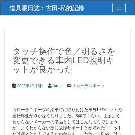
S
道具眼日誌：古田-私的記録
Toggle 
k
i
p
t
o
m
a
タッチ操作で色／明るさを
i
変更できる車内LED照明キ
n
c
ットが良かった
o
n
t
2022年12月6日
furuta
カローラスポーツ
e
n
t
カローラスポーツの納車時に取り付けた車外LEDキットの
運転席側が点かなくなりました。3年半くらい。まぁよく
わからないメーカーの製品としてはこんなもんでしょう
か。よくわからない故に故障サポートとか壊れたユニット
だけ購入とかもできるかわからず、また数ヶ月以内にはク