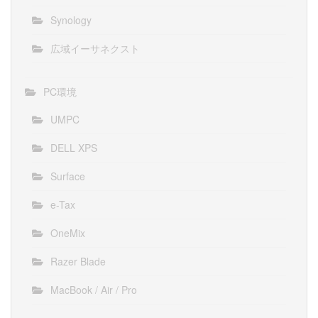
Synology
広域イーサネクスト
PC環境
UMPC
DELL XPS
Surface
e-Tax
OneMix
Razer Blade
MacBook / Air / Pro