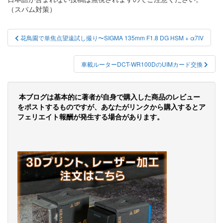
（スパム対策）
投
花鳥園で単焦点望遠試し撮り〜SIGMA 135mm F1.8 DG HSM + α7IV
稿
ナ
車載ルーターDCT-WR100DのUIMカード交換
ビ
ゲ
本ブログは基本的に著者が自身で購入した商品のレビュー
をポストするものですが、あなたがリンクから購入するとア
ー
フェリエイト報酬が発生する場合があります。
シ
ョ
ン