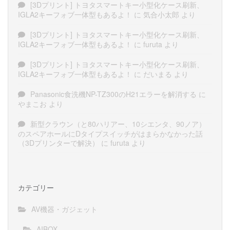
[3Dプリント] トヨタスマートキー小型化ケース刷新、
IGLA2キーフォブ一体型もあるよ！
に
気合小太郎
より
[3Dプリント] トヨタスマートキー小型化ケース刷新、
IGLA2キーフォブ一体型もあるよ！
に
furuta
より
[3Dプリント] トヨタスマートキー小型化ケース刷新、
IGLA2キーフォブ一体型もあるよ！
に
だいまる
より
Panasonic食洗機NP-TZ300のH21エラーを解消する
に
やまこお
より
新型クラウン（と80ハリアー、10シエンタ、90ノア）
のスペアホールにDタイプスイッチがはまらかなかった話
（3Dプリンターで解決）
に
furuta
より
カテゴリー
AV機器・ガジェット
AIBOX