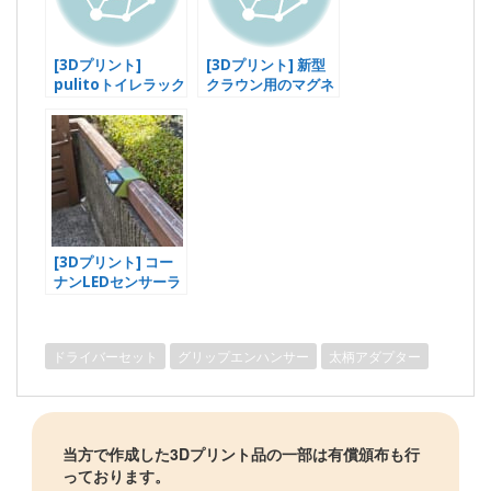
[3Dプリント]
[3Dプリント] 新型
pulitoトイレラック
クラウン用のマグネ
にピッタリの引き出
ット式リモコンホル
しを作る
ダー
[3Dプリント] コー
ナンLEDセンサーラ
イトの取付治具を製
作
ドライバーセット
グリップエンハンサー
太柄アダプター
当方で作成した3Dプリント品の一部は有償頒布も行
っております。