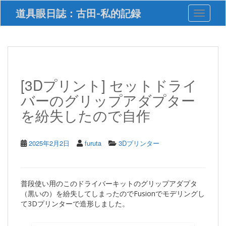
S
道具眼日誌：古田-私的記録
Toggle 
k
i
p
t
o
m
a
[3Dプリント] セットドライ
i
バーのグリップアダプター
n
c
を紛失したので自作
o
n
t
2025年2月2日
furuta
3Dプリンター
e
n
t
普段使い用のこのドライバーキットのグリップアダプタ
（黒いの）を紛失してしまったのでFusionでモデリングし
て3Dプリンターで造形しました。