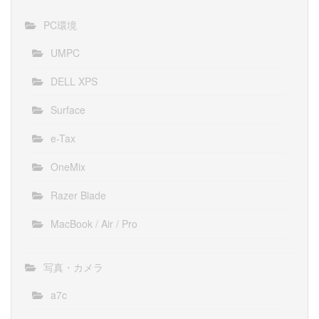
PC環境
UMPC
DELL XPS
Surface
e-Tax
OneMix
Razer Blade
MacBook / Air / Pro
写真・カメラ
a7c