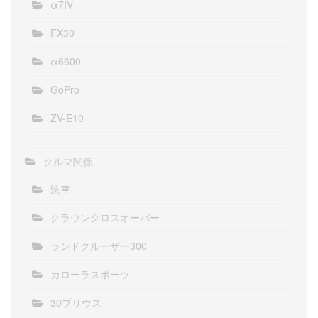
α7IV
FX30
α6600
GoPro
ZV-E10
クルマ関係
洗車
クラウンクロスオーバー
ランドクルーザー300
カローラスポーツ
30プリウス