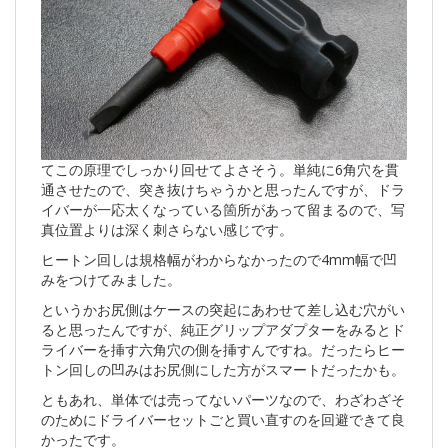
てこの原理でしっかり回せてよさそう。単純に6角穴を貫
通させたので、突き抜けちゃうかと思ったんですが、ドラ
イバーが一応太くなっている箇所があって留まるので、写
真位置よりは深く刺さらない感じです。
ヒートン回しは規格幅がわからなかったので4mm幅で凹
みをつけてみました。
というかお尻側はケースの突起にあわせて差し込む穴がい
ると思ったんですが、純正グリップアダプターをみるとド
ライバーを挿す六角穴の側を挿すんですね。だったらヒー
トン回しの凹みはお尻側にした方がスマートだったかも。
ともあれ、単体では売ってないパーツなので、わざわざそ
のためにドライバーセットごと買い直すのを回避できて良
かったです。