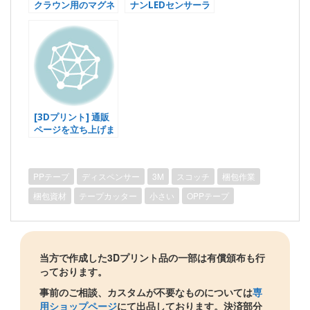
クラウン用のマグネ
ナンLEDセンサーラ
ット式リモコンホル
イトの取付治具を製
ダー
作
[3Dプリント] 通販
ページを立ち上げま
した
PPテープ
ディスペンサー
3M
スコッチ
梱包作業
梱包資材
テープカッター
小さい
OPPテープ
当方で作成した3Dプリント品の一部は有償頒布も行
っております。
事前のご相談、カスタムが不要なものについては
専
用ショップページ
にて出品しております。決済部分