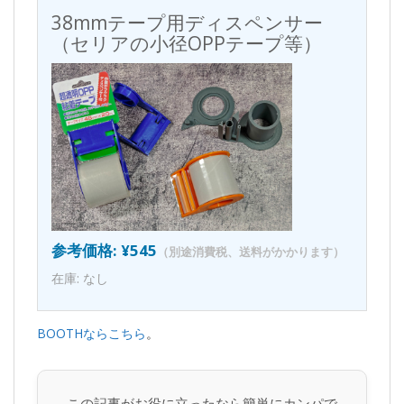
38mmテープ用ディスペンサー
（セリアの小径OPPテープ等）
参考価格: ¥545
（別途消費税、送料がかかります）
在庫: なし
BOOTHならこちら
。
この記事がお役に立ったなら簡単にカンパで