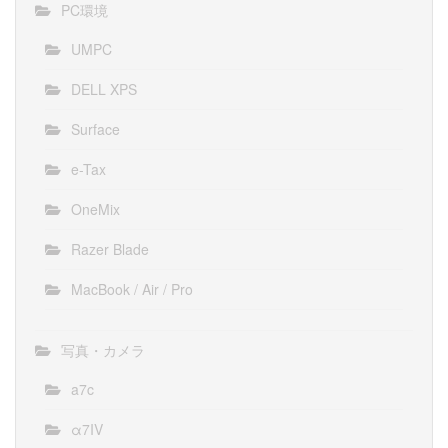
PC環境
UMPC
DELL XPS
Surface
e-Tax
OneMix
Razer Blade
MacBook / Air / Pro
写真・カメラ
a7c
α7IV