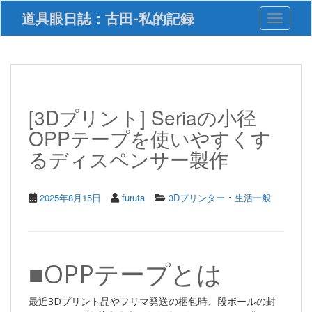
S
道具眼日誌：古田-私的記録
Toggle 
k
i
p
t
o
m
a
[3Dプリント] Seriaの小径
i
OPPテープを使いやすくす
n
c
るディスペンサー製作
o
n
t
・
2025年8月15日
furuta
3Dプリンター
生活一般
e
n
t
■OPPテープとは
最近3Dプリント品やフリマ発送の梱包時、段ボールの封