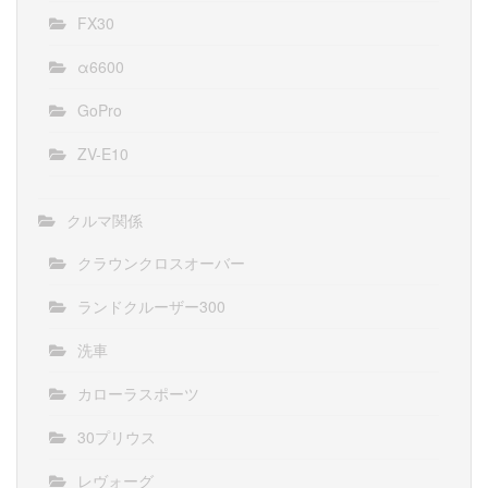
FX30
α6600
GoPro
ZV-E10
クルマ関係
クラウンクロスオーバー
ランドクルーザー300
洗車
カローラスポーツ
30プリウス
レヴォーグ