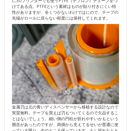
に3Dプリンターでも使うPTFE（テフロン）チューブをつ
けてある点。PTFEという素材はものが貼り付きにくい特
性がありますが、全くつかないわけではにので、テープの
先端がロールに戻らない程度には保持してくれます。
金属刃は元の青いディスペンサーから移植する設計なので
実質無料。テープを買えば刃もついてくるので欠品するこ
とはないでしょう。細い側の円柱が折れやすいかもという
懸念があったのですが、両側から支えてるせいか普通に使
っている限り、今のところ保っています。もし折れたらも