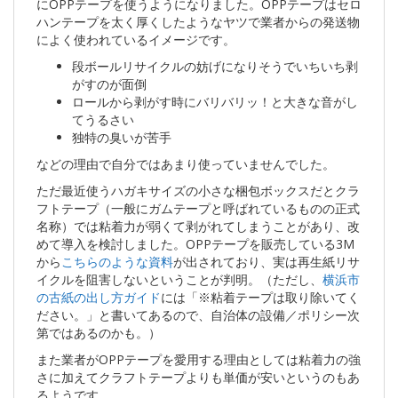
にOPPテープを使うようになりました。OPPテープはセロ
ハンテープを太く厚くしたようなヤツで業者からの発送物
によく使われているイメージです。
段ボールリサイクルの妨げになりそうでいちいち剥
がすのが面倒
ロールから剥がす時にバリバリッ！と大きな音がし
てうるさい
独特の臭いが苦手
などの理由で自分ではあまり使っていませんでした。
ただ最近使うハガキサイズの小さな梱包ボックスだとクラ
フトテープ（一般にガムテープと呼ばれているものの正式
名称）では粘着力が弱くて剥がれてしまうことがあり、改
めて導入を検討しました。OPPテープを販売している3M
から
こちらのような資料
が出されており、実は再生紙リサ
イクルを阻害しないということが判明。（ただし、
横浜市
の古紙の出し方ガイド
には「※粘着テープは取り除いてく
ださい。」と書いてあるので、自治体の設備／ポリシー次
第ではあるのかも。）
また業者がOPPテープを愛用する理由としては粘着力の強
さに加えてクラフトテープよりも単価が安いというのもあ
るようです。