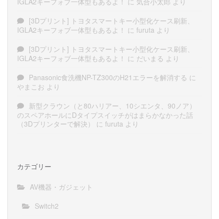
IGLA2キーフォブ一体型もあるよ！
に
気合小太郎
より
[3Dプリント] トヨタスマートキー小型化ケース刷新、
IGLA2キーフォブ一体型もあるよ！
に
furuta
より
[3Dプリント] トヨタスマートキー小型化ケース刷新、
IGLA2キーフォブ一体型もあるよ！
に
だいまる
より
Panasonic食洗機NP-TZ300のH21エラーを解消する
に
やまこお
より
新型クラウン（と80ハリアー、10シエンタ、90ノア）
のスペアホールにDタイプスイッチがはまらかなかった話
（3Dプリンターで解決）
に
furuta
より
カテゴリー
AV機器・ガジェット
Switch2