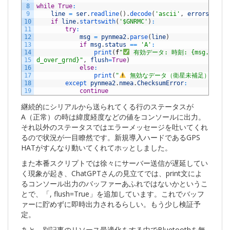
8
while
True
:
9
line
=
ser
.
readline
(
)
.
decode
(
'ascii'
,
errors
=
'rep
10
if
line
.
startswith
(
'$GNRMC'
)
:
11
try
:
12
msg
=
pynmea2
.
parse
(
line
)
13
if
msg
.
status
==
'A'
:
14
print
(
f
"
 有効データ: 時刻: {msg.timestam
15
d_over_grnd}"
,
flush
=
True
)
16
else
:
17
print
(
"
 無効なデータ（衛星未補足）"
,
fl
18
except 
pynmea2
.
nmea
.
ChecksumError
:
19
continue
継続的にシリアルから送られてくる行のステータスが
A（正常）の時は緯度経度などの値をコンソールに出力。
それ以外のステータスではエラーメッセージを吐いてくれ
るので状況が一目瞭然です。新規導入ハードであるGPS
HATがすんなり動いてくれてホッとしました。
また本番スクリプトでは徐々にサーバー送信が遅延してい
く現象が起き、ChatGPTさんの見立てでは、print文によ
るコンソール出力のバッファーあふれではないかというこ
とで、「, flush=True」を追加しています。これでバッフ
ァーに貯めずに即時出力されるらしい。もう少し検証予
定。
あと、別記事のリソース最適化をする中でBluetoothを無