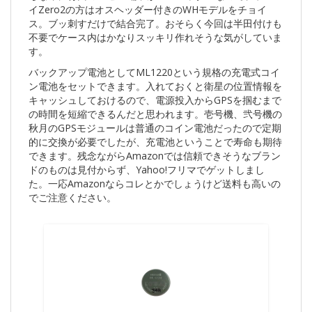
イZero2の方はオスヘッダー付きのWHモデルをチョイ
ス。ブッ刺すだけで結合完了。おそらく今回は半田付けも
不要でケース内はかなりスッキリ作れそうな気がしていま
す。
バックアップ電池としてML1220という規格の充電式コイ
ン電池をセットできます。入れておくと衛星の位置情報を
キャッシュしておけるので、電源投入からGPSを掴むまで
の時間を短縮できるんだと思われます。壱号機、弐号機の
秋月のGPSモジュールは普通のコイン電池だったので定期
的に交換が必要でしたが、充電池ということで寿命も期待
できます。残念ながらAmazonでは信頼できそうなブラン
ドのものは見付からず、Yahoo!フリマでゲットしまし
た。一応Amazonならコレとかでしょうけど送料も高いの
でご注意ください。