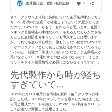
さて、クラウンより前に契約していた某長納期車がぼちぼ
ち1,2ヶ月以内に生産日が確定しそうという気配がしてき
たので、GPSロガーももう一台作ろうと思います。盗難ラ
ンキング首位独走の車種なので、もちろんなんらかのきち
んとした盗難防止セキュリティも導入するとは思います
が、それでも盗られた時に、誰も知らない秘密のGPSロガ
ーがバックアップとしてあると無効化されにくいだろうと
いうのと、前述の日常使いにもいいかなと。まぁ同居人が
買いながら99.99%運転するのは自分になるので、そこま
でリアルタイム位置情報が必要にはならなそうですが、、
先代製作から時が経ち
すぎていて…
2019年にカロスポ用に壱号機を製作（後日クラウンに移
設）した後、2021年に30プリウスを増車した時はまった
く同じ構成のハードを揃えて、microSDの中身もクローン
して設定だけ変更して流用しました。