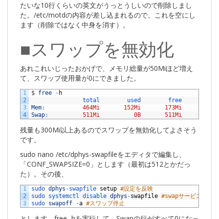
たいな10行くらいの英文がうっとうしいので削除しまし
た。/etc/motdの内容が差し込まれるので、これを空にし
ます（削除ではなく中身を消す）。
■スワップを無効化
あれこれいじったおかげで、メモリ総量が50Miほど増え
て、スワップ使用量が0にできました。
1
$
free
-
h
2
total        
used        
free      
shar
3
Mem
:
464Mi
152Mi
173Mi
816
4
Swap
:
511Mi
0B
511Mi
残量も300Mi以上あるのでスワップを無効化してよさそう
です。
sudo nano /etc/dphys-swapfileをエディタで編集し、
「CONF_SWAPSIZE=0」とします（最初は512とかだっ
た）。その後、
1
sudo 
dphys
-
swapfile 
setup
#設定を反映
2
sudo 
systemctl 
disable 
dphys
-
swapfile
#swapサービス無効
3
sudo 
swapoff
-
a
#スワップ停止
とします。free -hを実行して、Swapの行がすべて0になっ