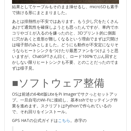
結果としてケーブルもそのまま挿せるし、microSDも素手
で抜ける形にまとまりました。
あとは排熱性が不安ではあります。もう少し穴をたくさん
あけて通気性を確保しようとも思ったんですが、車内でホ
コリやゴミが入るのを嫌ったのと、3Dプリント的に側面
に穴があくと造形が難しくなるという理由でまずは穴開け
は端子部のみとしました。どうにも動作が不安定になりそ
うならヒートシンクをつけたり最悪ファンをつけようと思
いますが、ChatGPTさん曰く、ロード100%でぶん回すと
かしない限りヒートシンクも不要、とのことだったのでま
ずは様子見。
■ソフトウェア整備
OSは前述の64bit版LiteをPi Imagerでサクっとセットアッ
プ。一旦自宅のWi-Fiに接続し、基本sshでセッテイング作
業を進めます。スクリプトはPythonで作られているの
で、それ回りをインストール。
GPS HATの公式ガイドは
こちら
。赤字の