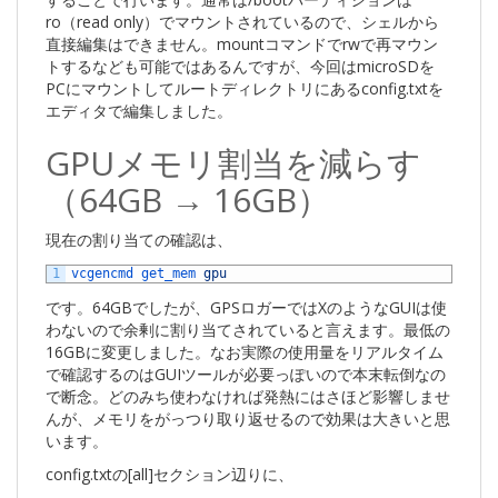
ro（read only）でマウントされているので、シェルから
直接編集はできません。mountコマンドでrwで再マウン
トするなども可能ではあるんですが、今回はmicroSDを
PCにマウントしてルートディレクトリにあるconfig.txtを
エディタで編集しました。
GPUメモリ割当を減らす
（64GB → 16GB）
現在の割り当ての確認は、
1
vcgencmd 
get_mem 
gpu
です。64GBでしたが、GPSロガーではXのようなGUIは使
わないので余剰に割り当てされていると言えます。最低の
16GBに変更しました。なお実際の使用量をリアルタイム
で確認するのはGUIツールが必要っぽいので本末転倒なの
で断念。どのみち使わなければ発熱にはさほど影響しませ
んが、メモリをがっつり取り返せるので効果は大きいと思
います。
config.txtの[all]セクション辺りに、