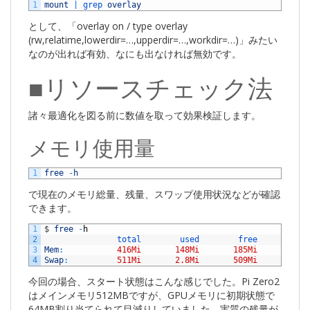
1
mount
|
grep 
overlay
として、「overlay on / type overlay
(rw,relatime,lowerdir=…,upperdir=…,workdir=…)」みたい
なのが出れば有効、なにも出なければ無効です。
■リソースチェック法
諸々最適化を図る前に数値を取って効果検証します。
メモリ使用量
1
free
-
h
で現在のメモリ総量、残量、スワップ使用状況などが確認
できます。
1
$
free
-
h
2
total        
used        
free      
shar
3
Mem
:
416Mi
148Mi
185Mi
8.0
4
Swap
:
511Mi
2.8Mi
509Mi
今回の場合、スタート状態はこんな感じでした。Pi Zero2
はメインメモリ512MBですが、GPUメモリに初期状態で
64MB割り当てられて目減りしていました。実質の残量が