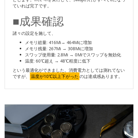
ていれば完了です。
■成果確認
諸々の設定を施して、
メモリ総量: 416Mi→ 464Miに増加
メモリ残量: 267Mi → 308Miに増加
スワップ使用量: 2.8Mi → 0Miでスワップを無効化
温度: 60℃超え → 48℃程度に低下
という最適化ができました。消費電力としては測れてない
ですが、
温度が10℃以上下がった
のは達成感あります。