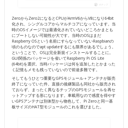
ポチップ
ZeroからZero2になるとCPUがArmV6からV8になり64bit
化され、シングルコアからマルチコアになっています。当
時のOSイメージでは最適化されていないどころかまとも
にブートしない可能性が大です。当時のOSはまだ
Raspberry OSという名前にすらなっていないRaspbianの
頃のものなのでapt updateするにも限界があるでしょう。
ということで、OSは完全新規インストールすることに。
GUI関係のパッケージを省いてRaspberry Pi OS Lite
(64bit)を選択。当時パッケージは何を追加したとかまった
く記憶もメモも残っていないので前途多難です。
そしてもうひとつ重要なGPSモジュール＋アンテナが販売
終了になっていた件。直接の後継製品も同社から販売され
ておらず、まったく異なるチップのGPSモジュールを再セ
ットアップする形になります。車載用なので感度を得やす
いGPSアンテナは別体型から物色して、Pi Zeroと同一基
板サイズのHAT型モジュールのこれを選びました。