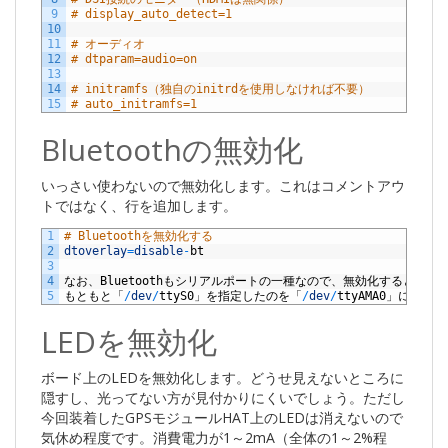
9
# display_auto_detect=1
10
11
# オーディオ
12
# dtparam=audio=on
13
14
# initramfs（独自のinitrdを使用しなければ不要） 
15
# auto_initramfs=1
Bluetoothの無効化
いっさい使わないので無効化します。これはコメントアウ
トではなく、行を追加します。
1
# Bluetoothを無効化する
2
dtoverlay
=
disable
-
bt
3
4
なお、
Bluetooth
もシリアルポートの一種なので、無効化するとデバ
5
もともと「
/
dev
/
ttyS0
」を指定したのを「
/
dev
/
ttyAMA0
」に変更し
LEDを無効化
ボード上のLEDを無効化します。どうせ見えないところに
隠すし、光ってない方が見付かりにくいでしょう。ただし
今回装着したGPSモジュールHAT上のLEDは消えないので
気休め程度です。消費電力が1～2mA（全体の1～2%程