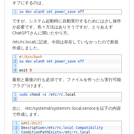
オフにするのは、
1
iw 
dev 
wlan0 
set 
power_save 
off
ですが、システム起動時に自動実行するためには少し操作
が必要です。色々方法はありそうですが、とりあえず
ChatGPTさんに聞いたやり方。
/etc/rc.localに記述。今回は存在していなかったので新規
作成しました。
1
#!/bin/bash
2
iw 
dev 
wlan0 
set 
power_save 
off
3
4
exit
0
最初と最後の行も必須です。ファイルを作ったら実行可能
フラグつけます。
1
sudo 
chmod
+
x
/
etc
/
rc
.
local
2
次に、/etc/systemd/system/rc-local.serviceを以下の内容
で作成します。
1
&
#91;Unit]
2
Description
=
/
etc
/
rc
.
local 
Compatibility
3
ConditionPathExists
=
/
etc
/
rc
.
local