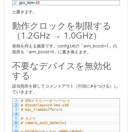
1
gpu_mem
=
16
と書きます。
動作クロックを制限する
（1.2GHz → 1.0GHz）
発熱を抑える施策です。config.txtの「arm_boost=1」の
箇所を「arm_boost=0」に書き換えます。
不要なデバイスを無効化
する
該当箇所を探してコメントアウト（行頭に#をつける）し
ていきます。
1
# GPUドライバーオーバーレイ
2
# dtoverlay=vc4-kms-v3d
3
# max_framebuffers=2
4
5
# カメラ
6
# camera_auto_detect=1
7
8
# DSI接続のモニター（HDMIは無関係）