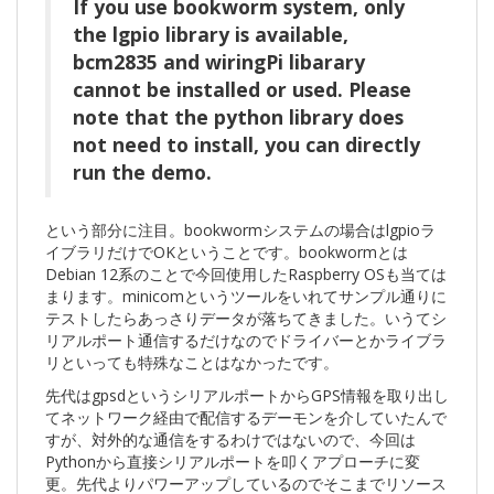
If you use bookworm system, only
the lgpio library is available,
bcm2835 and wiringPi libarary
cannot be installed or used. Please
note that the python library does
not need to install, you can directly
run the demo.
という部分に注目。bookwormシステムの場合はlgpioラ
イブラリだけでOKということです。bookwormとは
Debian 12系のことで今回使用したRaspberry OSも当ては
まります。minicomというツールをいれてサンプル通りに
テストしたらあっさりデータが落ちてきました。いうてシ
リアルポート通信するだけなのでドライバーとかライブラ
リといっても特殊なことはなかったです。
先代はgpsdというシリアルポートからGPS情報を取り出し
てネットワーク経由で配信するデーモンを介していたんで
すが、対外的な通信をするわけではないので、今回は
Pythonから直接シリアルポートを叩くアプローチに変
更。先代よりパワーアップしているのでそこまでリソース