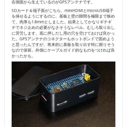
右側面から生えているのがGPSアンテナです。
SDカード＆端子面がこちら。miniHDMIとmicroUSB端子
を挿せるようにするのに、基板と壁の隙間を極限まで狭め
て、肉厚も1.8mmとしました。結果としてかなりギチギ
チでネジ止めの必要がなさそうなレベル。むしろ取り出し
に苦労します。底に押しだし用の穴を空けておけば良かっ
た。GPSアンテナのコネクターもホットボンドで固めよう
と思ったんですが、将来的に基板を取り出す時に困りそう
なので保留。外側にケーブルガイド的なものをつければ良
かったかも。