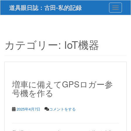
S
道具眼日誌：古田-私的記録
Toggle 
k
i
p
t
o
m
カテゴリー:
IoT機器
a
i
n
c
o
n
t
増車に備えてGPSロガー参
e
号機を作る
n
t
2025年4月7日
コメントをする