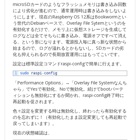
microSDカードのようなフラッシュメモリは書き込み回数
により劣化が進むので、通常運用時は書き込みをしないよ
うにします。現在のRaspberry OS 12系はBookwormとい
う世代のDebianベースで、Overlay File Sytemというのを
有効化するだけで、メモリ上に仮想ストレージを生成して
ログなどは全てそちらに書き込み、電源オフですべて消え
る、という形になります。電源投入毎に真っ新な状態から
始まるので、ログが溢れるとかもないし、SDカードの劣
化も抑えられるので長期放置運用にはもってこいです。
設定は標準設定コマンドraspi-configで簡単に行えます。
1
sudo 
raspi
-
config
「Performance Options」→「Overlay File Systemなんち
ゃら」でYesで有効化、Noで無効化。続けてbootパーテ
ィションも無効化にするか聞かれ、raspi-config終了時に
再起動を促されます。
色々設定を変更する時は無効化し、終わったら有効化する
のを忘れずに！（有効化したまま設定変更しても再起動で
戻ってしまいます）。
現在の状態確認は、