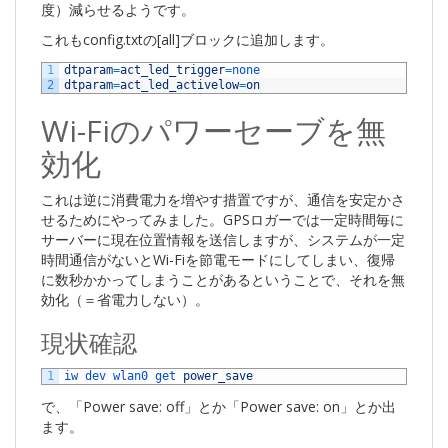
度）減らせるようです。
これもconfig.txtの[all]ブロックに追加します。
1
dtparam
=
act_led_trigger
=
none
2
dtparam
=
act_led_activelow
=
on
Wi-Fiのパワーセーブを無
効化
これは逆に消費電力を増やす措置ですが、通信を安定かさ
せるためにやってみました。GPSロガーでは一定時間毎に
サーバーに現在位置情報を送信しますが、システムが一定
時間通信がないとWi-Fiを節電モードにしてしまい、復帰
に数秒かかってしまうことがあるということで、それを無
効化（＝省電力しない）。
現状確認
1
iw 
dev 
wlan0 
get 
power_save
で、「Power save: off」とか「Power save: on」とか出
ます。