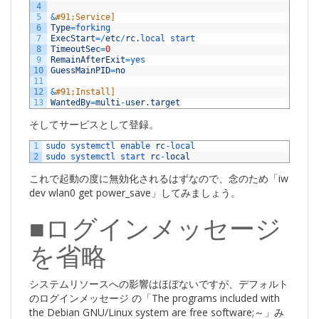
4
5
&
#91;Service]
6
Type
=
forking
7
ExecStart
=
/
etc
/
rc
.
local 
start
8
TimeoutSec
=
0
9
RemainAfterExit
=
yes
10
GuessMainPID
=
no
11
12
&
#91;Install]
13
WantedBy
=
multi
-
user
.
target
そしてサービスとして登録。
1
sudo 
systemctl 
enable 
rc
-
local
2
sudo 
systemctl 
start 
rc
-
local
これで起動の度に無効化されるはずなので、念のため「iw
dev wlan0 get power_save」してみましょう。
■ログインメッセージ
を省略
システムリソースへの影響はほぼないですが、デフォルト
のログインメッセージ の「The programs included with
the Debian GNU/Linux system are free software;～」み