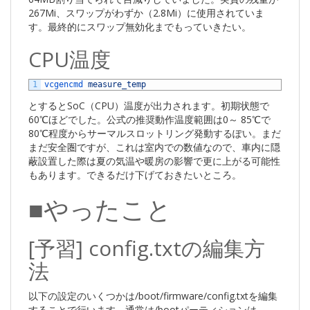
267Mi、スワップがわずか（2.8Mi）に使用されていま
す。最終的にスワップ無効化までもっていきたい。
CPU温度
1
vcgencmd 
measure_temp
とするとSoC（CPU）温度が出力されます。初期状態で
60℃ほどでした。公式の推奨動作温度範囲は0～ 85℃で
80℃程度からサーマルスロットリング発動するぽい。まだ
まだ安全圏ですが、これは室内での数値なので、車内に隠
蔽設置した際は夏の気温や暖房の影響で更に上がる可能性
もあります。できるだけ下げておきたいところ。
■やったこと
[予習] config.txtの編集方
法
以下の設定のいくつかは/boot/firmware/config.txtを編集
することで行います。通常は/bootパーティションは