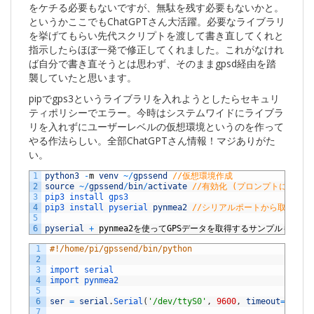
をケチる必要もないですが、無駄を残す必要もないかと。
というかここでもChatGPTさん大活躍。必要なライブラリ
を挙げてもらい先代スクリプトを渡して書き直してくれと
指示したらほぼ一発で修正してくれました。これがなけれ
ば自分で書き直そうとは思わず、そのままgpsd経由を踏
襲していたと思います。
pipでgps3というライブラリを入れようとしたらセキュリ
ティポリシーでエラー。今時はシステムワイドにライブラ
リを入れずにユーザーレベルの仮想環境というのを作って
やる作法らしい。全部ChatGPTさん情報！マジありがた
い。
1
python3
-
m
venv
~
/
gpssend
//仮想環境作成
2
source
~
/
gpssend
/
bin
/
activate
//有効化 (プロンプトに(gpss
3
pip3 
install 
gps3
4
pip3 
install 
pyserial 
pynmea2
//シリアルポートから取得した
5
6
pyserial
+
pynmea2
を使って
GPS
データを取得するサンプルも
Chat
1
#!/home/pi/gpssend/bin/python
2
3
import 
serial
4
import 
pynmea2
5
6
ser
=
serial
.
Serial
(
'/dev/ttyS0'
,
9600
,
timeout
=
1
)
7