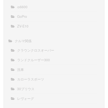
α6600
GoPro
ZV-E10
クルマ関係
クラウンクロスオーバー
ランドクルーザー300
洗車
カローラスポーツ
30プリウス
レヴォーグ