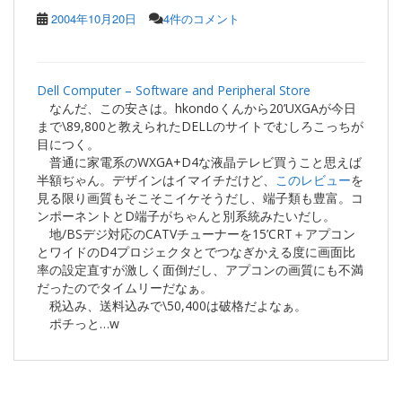
2004年10月20日
4件のコメント
Dell Computer – Software and Peripheral Store
なんだ、この安さは。hkondoくんから20’UXGAが今日
まで\89,800と教えられたDELLのサイトでむしろこっちが
目につく。
普通に家電系のWXGA+D4な液晶テレビ買うこと思えば
半額ぢゃん。デザインはイマイチだけど、
このレビュー
を
見る限り画質もそこそこイケそうだし、端子類も豊富。コ
ンポーネントとD端子がちゃんと別系統みたいだし。
地/BSデジ対応のCATVチューナーを15’CRT＋アプコン
とワイドのD4プロジェクタとでつなぎかえる度に画面比
率の設定直すが激しく面倒だし、アプコンの画質にも不満
だったのでタイムリーだなぁ。
税込み、送料込みで\50,400は破格だよなぁ。
ポチっと…w