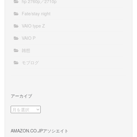
hp 2760p／2710p
Fate/stay night
VAIO type Z
VAIO P
雑想
モブログ
アーカイブ
ア
ー
カ
イ
AMAZON.CO.JPアソシエイト
ブ