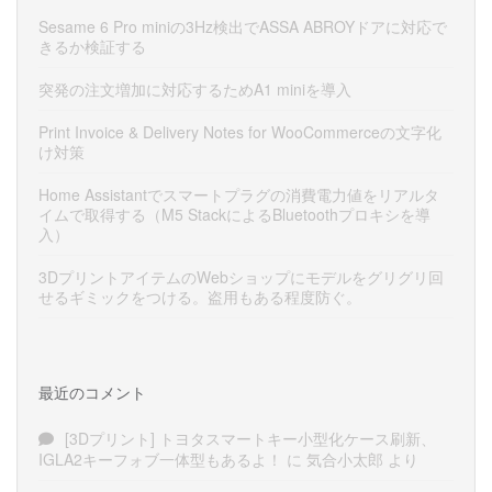
Sesame 6 Pro miniの3Hz検出でASSA ABROYドアに対応で
きるか検証する
突発の注文増加に対応するためA1 miniを導入
Print Invoice & Delivery Notes for WooCommerceの文字化
け対策
Home Assistantでスマートプラグの消費電力値をリアルタ
イムで取得する（M5 StackによるBluetoothプロキシを導
入）
3DプリントアイテムのWebショップにモデルをグリグリ回
せるギミックをつける。盗用もある程度防ぐ。
最近のコメント
[3Dプリント] トヨタスマートキー小型化ケース刷新、
IGLA2キーフォブ一体型もあるよ！
に
気合小太郎
より