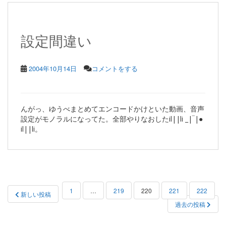
設定間違い
2004年10月14日
コメントをする
んがっ、ゆうべまとめてエンコードかけといた動画、音声
設定がモノラルになってた。全部やりなおしたil||li _|‾|●
il||li。
投
1
…
219
220
221
222
新しい投稿
稿
過去の投稿