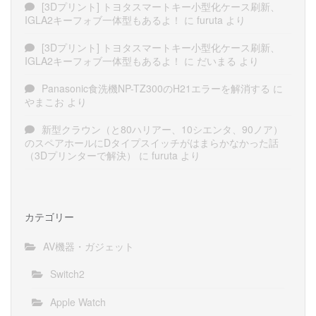
[3Dプリント] トヨタスマートキー小型化ケース刷新、
IGLA2キーフォブ一体型もあるよ！
に
furuta
より
[3Dプリント] トヨタスマートキー小型化ケース刷新、
IGLA2キーフォブ一体型もあるよ！
に
だいまる
より
Panasonic食洗機NP-TZ300のH21エラーを解消する
に
やまこお
より
新型クラウン（と80ハリアー、10シエンタ、90ノア）
のスペアホールにDタイプスイッチがはまらかなかった話
（3Dプリンターで解決）
に
furuta
より
カテゴリー
AV機器・ガジェット
Switch2
Apple Watch