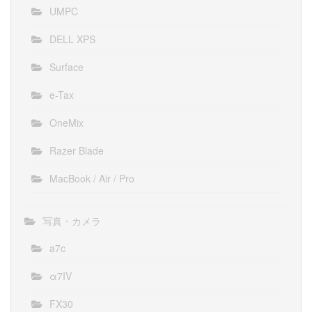
UMPC
DELL XPS
Surface
e-Tax
OneMix
Razer Blade
MacBook / Air / Pro
写真・カメラ
a7c
α7IV
FX30