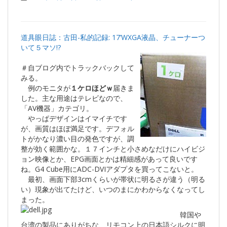
道具眼日誌：古田-私的記録: 17’WXGA液晶、チューナーつ
いて５マソ!?
＃自ブログ内でトラックバックして
みる。
例のモニタが
１ケロほどｗ
届きま
した。主な用途はテレビなので、
「AV機器」カテゴリ。
やっぱデザインはイマイチです
が、画質はほぼ満足です。デフォル
トがかなり濃い目の発色ですが、調
整が効く範囲かな。１７インチと小さめなだけにハイビジ
ョン映像とか、EPG画面とかは精細感があって良いです
ね。G4 Cube用にADC-DVIアダプタを買ってこないと。
最初、画面下部3cmくらいが帯状に明るさが違う（明る
い）現象が出てたけど、いつのまにかわからなくなってし
まった。
韓国や
台湾の製品にありがちな、リモコン上の日本語シルクに明