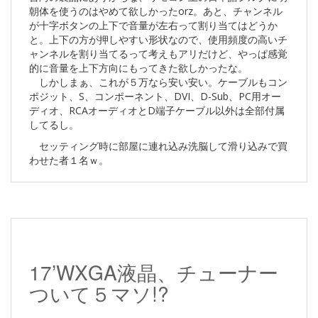
朝体を使うのはやめて欲しかったorz。あと、チャンネル
が十字ボタンの上下で音量が左右って割り当てはどうか
と。上下の方が押しやすい形状なので、使用頻度の高いチ
ャンネルを割り当てるって考えもアリだけど、やっぱ感覚
的に音量を上下方向にもってきた欲しかったな。
しかしまぁ、これが５万なら安い安い。ケーブルもコン
ポジット、S、コンポーネント、DVI、D-Sub、PC用オー
ディオ、RCAオーディオとD端子ケーブル以外は全部付属
してるし。
セッティング時に部屋に連れ込み洗脳して滑り込みで買
わせた者１名ｗ。
17’WXGA液晶、チューナー
ついて５マソ!?