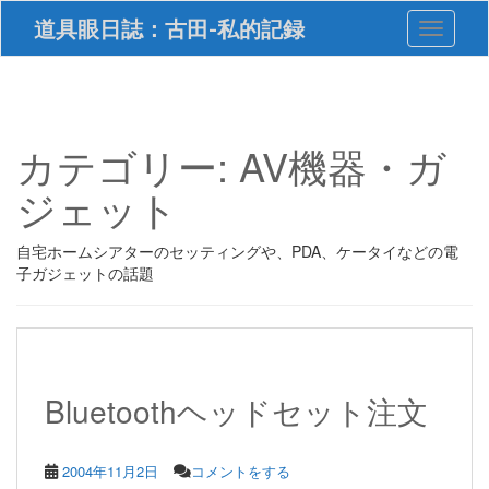
S
道具眼日誌：古田-私的記録
Toggle 
k
i
p
t
o
m
カテゴリー:
AV機器・ガ
a
i
ジェット
n
c
o
自宅ホームシアターのセッティングや、PDA、ケータイなどの電
n
子ガジェットの話題
t
e
n
t
Bluetoothヘッドセット注文
2004年11月2日
コメントをする