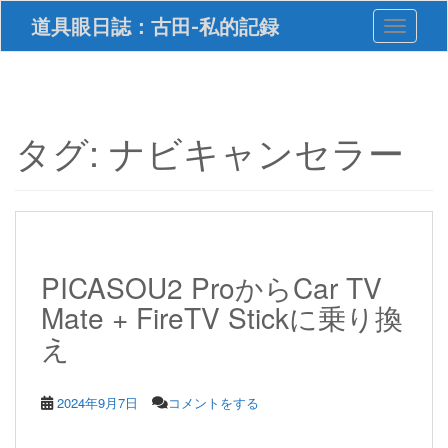
S
道具眼日誌：古田-私的記録
Toggle 
k
i
p
t
o
m
タグ:
ナビキャンセラー
a
i
n
c
o
n
t
PICASOU2 ProからCar TV
e
Mate + FireTV Stickに乗り換
n
t
え
2024年9月7日
コメントをする