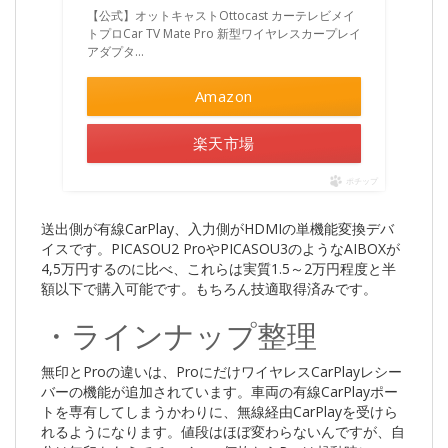
【公式】オットキャストOttocast カーテレビメイ
トプロCar TV Mate Pro 新型ワイヤレスカープレイ
アダプタ…
Amazon
楽天市場
ポチップ
送出側が有線CarPlay、入力側がHDMIの単機能変換デバ
イスです。PICASOU2 ProやPICASOU3のようなAIBOXが
4,5万円するのに比べ、これらは実質1.5～2万円程度と半
額以下で購入可能です。もちろん技適取得済みです。
・ラインナップ整理
無印とProの違いは、ProにだけワイヤレスCarPlayレシー
バーの機能が追加されています。車両の有線CarPlayポー
トを専有してしまうかわりに、無線経由CarPlayを受けら
れるようになります。値段はほぼ変わらないんですが、自