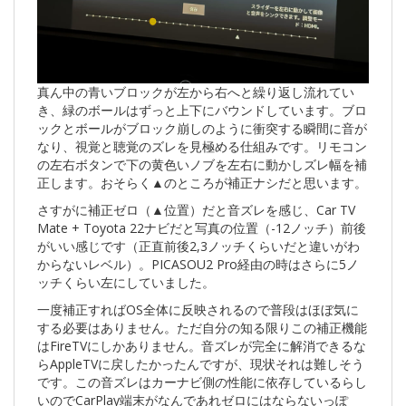
真ん中の青いブロックが左から右へと繰り返し流れてい
き、緑のボールはずっと上下にバウンドしています。ブロ
ックとボールがブロック崩しのように衝突する瞬間に音が
なり、視覚と聴覚のズレを見極める仕組みです。リモコン
の左右ボタンで下の黄色いノブを左右に動かしズレ幅を補
正します。おそらく▲のところが補正ナシだと思います。
さすがに補正ゼロ（▲位置）だと音ズレを感じ、Car TV
Mate + Toyota 22ナビだと写真の位置（-12ノッチ）前後
がいい感じです（正直前後2,3ノッチくらいだと違いがわ
からないレベル）。PICASOU2 Pro経由の時はさらに5ノ
ッチくらい左にしていました。
一度補正すればOS全体に反映されるので普段はほぼ気に
する必要はありません。ただ自分の知る限りこの補正機能
はFireTVにしかありません。音ズレが完全に解消できるな
らAppleTVに戻したかったんですが、現状それは難しそう
です。この音ズレはカーナビ側の性能に依存しているらし
いのでCarPlay端末がなんであれゼロにはならないっぽ