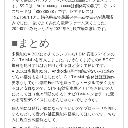
す。SSIDは「Auto-xxxx」（xxxxは個体毎の数字）で、パ
スワードは「88888888」です。IPアドレスは
192.168.1.101。
購入時点で最新ファームウェアが適用済
みでした。
後でよくみたら最新ファーム来てました。
202407～みたいなのが2024年9月現在最新ぽいです。
■まとめ
多機能なAIBOXにかえてシンプルなHDMI変換デバイスの
Car TV Mateを導入しました。おそらく手持ちのAIBOX二
機種を処分すればお釣りが出るほど安くて良いです。
AIBOXは多機能な分、Androidの基本知識がない人に進め
づらい部分もありましたが、Car TV Mate自体はほぼ操作
要素なしでかつ別途FireTVを買ってもトータルで安くあが
るほど安価なので、CarPlay対応車両／ナビをお使いの人
にとっては（色々問題のある）ナビ/TVキャンセラーに変
わる有望デバイスになるんじゃないでしょうか。
個人的には値段が倍になってもいいのでプロセッサを強化
するなどして音ズレ補正機能を搭載してほしいです。ちな
みに現在公式情報として、