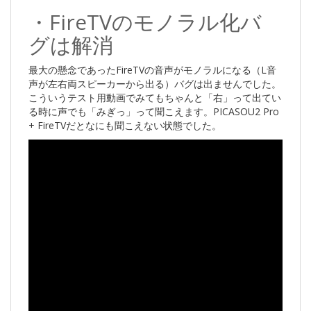
・FireTVのモノラル化バ
グは解消
最大の懸念であったFireTVの音声がモノラルになる（L音
声が左右両スピーカーから出る）バグは出ませんでした。
こういうテスト用動画でみてもちゃんと「右」って出てい
る時に声でも「みぎっ」って聞こえます。PICASOU2 Pro
+ FireTVだとなにも聞こえない状態でした。