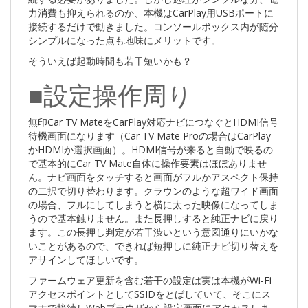
力消費も抑えられるのか、本機はCarPlay用USBポートに
接続するだけで動きました。コンソールボックス内が随分
シンプルになった点も地味にメリットです。
そういえば起動時間も若干短いかも？
■設定操作周り
無印Car TV MateをCarPlay対応ナビにつなぐとHDMI信号
待機画面になります（Car TV Mate Proの場合はCarPlay
かHDMIか選択画面）。HDMI信号が来ると自動で映るの
で基本的にCar TV Mate自体に操作要素はほぼありませ
ん。ナビ画面をタッチすると画面がフルかアスペクト保持
の二択で切り替わります。クラウンのような超ワイド画面
の場合、フルにしてしまうと横に太った映像になってしま
うので基本触りません。また長押しすると純正ナビに戻り
ます。この長押し判定が若干渋いという意図通りにいかな
いことがあるので、できれば短押しに純正ナビ切り替えを
アサインしてほしいです。
ファームウェア更新を含む若干の設定は実は本機がWi-Fi
アクセスポイントとしてSSIDをとばしていて、そこにス
マホで接続しWebブラウザから設定画面にアクセスしま