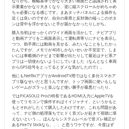
なりがち。横幅基準でかなり大きい画面だと認識されて表
示要素がかなり大きくなり、逆に縦スクロールがめちゃめ
ちゃ必要になる感じです。まあタッチパネルによる操作も
近くは良いのですが、自分の座席と反対側の端っこのボタ
ンは背中を浮かせないと手が届かなかったりしがち。
購入当初はせっかくのワイド画面を活かして、ナビアプリ
と動画アプリを二画面表示して運転席寄りにナビを表示し
つつ、助手席には動画を見せる、みたいなことをしたかっ
たんですが、メモリが4GBしかないせいか不安定で、しま
いには車載側のナビまで影響が出たりして最近はナビ系ア
プリは一切使わないようにしていました（なんとなく車両
からGPS信号をとってるとダメな気がしたので）。
他にもNetflixアプリがAndroidTV用ではなく多分スマホア
プリ版なせいだと思うんですが、トップ画面に使いもしな
いゲームがズラっと並ぶなど使い勝手が最悪だったり。
ではPICASOU2 Proの特長であるHDMI入力にAppleTVを
使ってリモコンで操作すればイイジャナイ、というかもと
もとそれがしたくて購入したわけですが、これも問題があ
って、ナビ側の処理落ちでヒドく音ズレが起きて視聴に堪
えないという…。ほんならシステムレベルで音ズレ補正が
あるFireTV Stickなら、、、と思うワケですが、今度はず