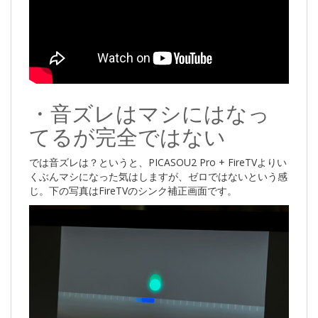
・音ズレはマシにはなっ
てるが完全ではない
では音ズレは？というと、PICASOU2 Pro + FireTVよりい
くぶんマシになった気はしますが、ゼロではないという感
じ。下の写真はFireTVのシンク補正画面です。