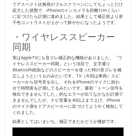
てアスペクト比無視のフルスクリーンにしてちょっとだけ
拡大した状態で、iPhoneのインカメラを距離1cmくらい
に近づけたら計測に進めました。結果として補正前より若
干色コントラストが上がって鮮やかになったようです。
・ワイヤレススピーカー
同期
実はAppleTVにも音ズレ補正的な機能がありました。「ワ
イヤレススピーカー同期」という項目で、文字通り
Bluetooth経由などのスピーカーを使った時の音ズレを補
正しようというものみたいです。TV（今回は車両）スピ
ーカーから信号音を出し、それをiPhoneのマイクに拾わ
せて時間差を計測してるみたいです。最初「トーン信号を
検出できませんでした」的なエラーが出てなかなか計測で
きませんでしたが、ナビ音量を40以上まで上げ、iPhone
のマイク側をドアスピーカーに近づけてようやく検知して
くれました。
結果としてはいまいち。補正できたかどうか微妙です。