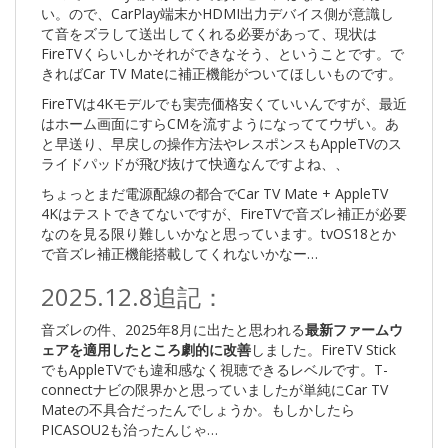
い。ので、CarPlay端末かHDMI出力デバイス側が意識し
て音をズラして送出してくれる必要があって、現状は
FireTVくらいしかそれができなそう、ということです。で
きればCar TV Mateに補正機能がついてほしいものです。
FireTVは4Kモデルでも実売価格安くていいんですが、最近
はホーム画面にすらCMを流すようになっててウザい。あ
と早送り、早戻しの操作方法やレスポンスもAppleTVのス
ライドパッドが飛び抜けて快適なんですよね、、
ちょっとまだ電源配線の都合でCar TV Mate + AppleTV
4Kはテストできてないですが、FireTVで音ズレ補正が必要
なのを見る限り難しいかなと思っています。tvOS18とか
で音ズレ補正機能搭載してくれないかなー…
2025.12.8追記：
音ズレの件、2025年8月に出たと思われる
最新ファームウ
ェアを適用したところ劇的に改善
しました。FireTV Stick
でもAppleTVでも違和感なく視聴できるレベルです。T-
connectナビの限界かと思っていましたが単純にCar TV
Mateの不具合だったんでしょうか。もしかしたら
PICASOU2も治ったんじゃ…