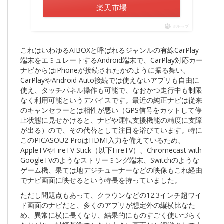
楽天市場
ポチップ
これはいわゆるAIBOXと呼ばれるジャンルの有線CarPlay
端末をエミュレートするAndroid端末で、CarPlay対応カー
ナビからはiPhoneが接続されたかのように振る舞い、
CarPlayやAndroid Auto接続では使えないアプリも自由に
使え、タッチパネル操作も可能で、なおかつ走行中も制限
なく利用可能というデバイスです。最近の純正ナビは従来
のキャンセラーとは相性が悪い（GPS信号をカットして停
止状態に見せかけると、ナビや運転支援機能の精度に支障
が出る）ので、その代替として注目を浴びています。特に
このPICASOU2 ProはHDMI入力を備えているため、
AppleTVやFireTV Stick（以下FireTV）、Chromecast with
GoogleTVのようなストリーミング端末、Switchのような
ゲーム機、果ては地デジチューナーなどの映像もこれ経由
でナビ画面に映せるという特長を持っていました。
ただし問題点もあって、クラウンなどの12.3インチ超ワイ
ド画面のナビだと、多くのアプリが想定外の縦横比なた
め、異常に横に長くなり、結果的にものすごく使いづらく