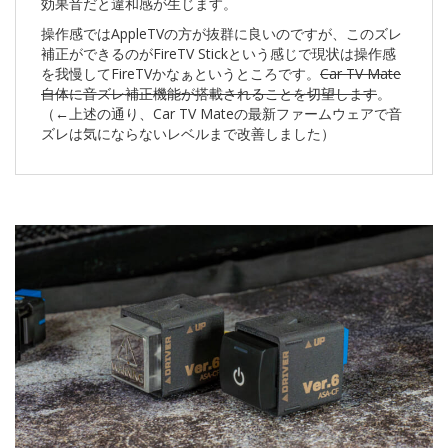
効果音だと違和感が生じます。
操作感ではAppleTVの方が抜群に良いのですが、このズレ
補正ができるのがFireTV Stickという感じで現状は操作感
を我慢してFireTVかなぁというところです。
Car TV Mate
自体に音ズレ補正機能が搭載されることを切望します
。
（←上述の通り、Car TV Mateの最新ファームウェアで音
ズレは気にならないレベルまで改善しました）