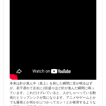
本来は針が真ん中（真上）を刺した瞬間に音が鳴るはず
が、若干遅れて左右に2目盛りほど針が進んだ瞬間に鳴っ
ています。これだけズレていると、人がしゃべっている動
画だとリップシンクが気になります。アニメやゲームとか
でも爆発とか何かがぶつかってカン！とか衝突するような