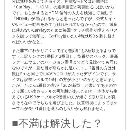
分は無印をあえてチョイス。何故ならProは起動時に
「CarPlay」「HDMI」の選択画面が毎回出るっぽいから
です。もしかするとHDMI信号の入力を検知して自動で
「HDMI」が選ばれるかもと思ったんですが、公式サイト
やレビュー動画をみても触れられていなかったので、滅多
に使わないCarPlayのために毎回1タッチ操作が増えるリス
クを嫌って無印に。CarPlay使いたい時はUSBを刺し替え
ればいいかなと。
また非常にわかりにくいですが無印にも2種類あるようで
す（上記リンクの1番目と2番目）。型番やスペック、最新
ファームウェアのバージョン番号までどう見比べても同じ
なのですが、見た目が明らかに違います。2番目の方は外
観はProと同じで〇の中にロゴが入ったデザインです。サ
イズは誤差レベルで1番目の方が小さいのかなと思いまし
たが、たぶん2番目の方が「2024新型」と書いてあるので
より新しい改良モデルの可能性があったのと、本体から生
えているUSBケーブルが2番目の方が短くて取り回しが良
さそうなのでそちらを選びました。設置環境によってはケ
ーブルが長い1番目を選ぶのも良いかも知れません。
■不満は解決した？