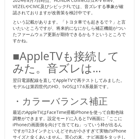
2024年8月7日時点、HONDA ConnectのZR-V ehev、
VEZELやCIVIC及びシビックFLでは、音ズレする事象が確
認されておりますが改善策を検討中です。
という記載があります。「トヨタ車でも起きるで？」と言
いたいところですが、将来的になにかしら補正機能がつい
たファームウェア更新が期待できるかも？というところで
すかね。
■AppleTVも接続して
みた。音ズレは…
翌日電源配線を直してAppleTVで再テストしてみました。
モデルは第四世代のHD、tvOSは17.6系最新です。
・カラーバランス補正
最近のAppleTVはFaceTime搭載iPhoneを使って自動色味
調整ができます。設定モードに入るとTV画面に「ここに
iPhoneの画面側を向けて当ててね」っていう枠が出るん
ですが12.3インチといえどそれが小さすぎて実物のiPhone
サイズと全くあいません。苦心の末、ナビ画面をタッチし