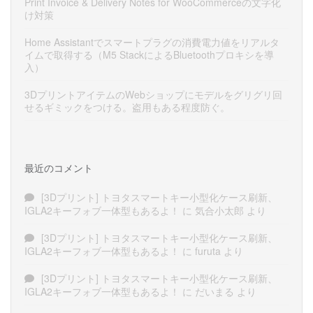
Print Invoice & Delivery Notes for WooCommerceの文字化
け対策
Home Assistantでスマートプラグの消費電力値をリアルタ
イムで取得する（M5 StackによるBluetoothプロキシを導
入）
3DプリントアイテムのWebショップにモデルをグリグリ回
せるギミックをつける。盗用もある程度防ぐ。
最近のコメント
[3Dプリント] トヨタスマートキー小型化ケース刷新、
IGLA2キーフォブ一体型もあるよ！
に
気合小太郎
より
[3Dプリント] トヨタスマートキー小型化ケース刷新、
IGLA2キーフォブ一体型もあるよ！
に
furuta
より
[3Dプリント] トヨタスマートキー小型化ケース刷新、
IGLA2キーフォブ一体型もあるよ！
に
だいまる
より