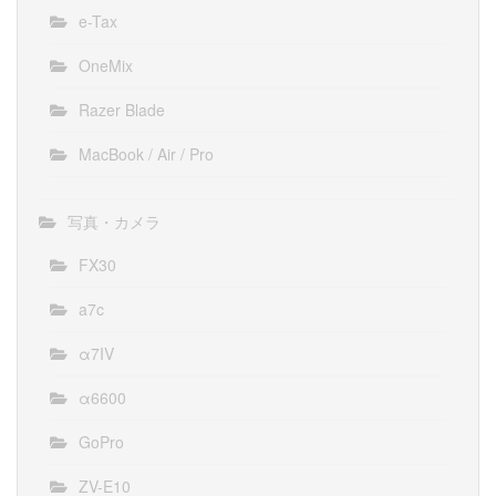
e-Tax
OneMix
Razer Blade
MacBook / Air / Pro
写真・カメラ
FX30
a7c
α7IV
α6600
GoPro
ZV-E10