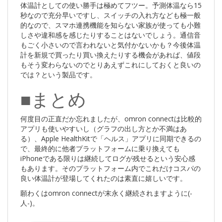
体温計としての使い勝手は極めてフツー。予測体温なら15
秒なので充分早いですし、スイッチの入れ方なども極一般
的なので、スマホ連携機能を知らない家族が使っても小難
しさや違和感を感じたりすることはないでしょう。通信音
もごく小さいので言われないと気付かないかも？今後体温
計を新規で買ったり買い換えたりする機会があれば、値段
もそう変わらないのでとりあえずこれにしておくと良いの
では？という製品です。
■まとめ
何度目の正直だか忘れましたが、omron connectは比較的
アプリも使いやすいし（グラフの出し方とか不満はあ
る）、Apple HealthKitで「ヘルス」アプリに同期できるの
で、最終的に他者プラットフォームに乗り換えても
iPhoneである限りは継続してログが残せるという安心感
もあります。そのプラットフォーム内でこれだけコスパの
良い体温計が登場してくれたのは素直に嬉しいです。
願わくはomron connectが末永く継続されますように(-
人-)。