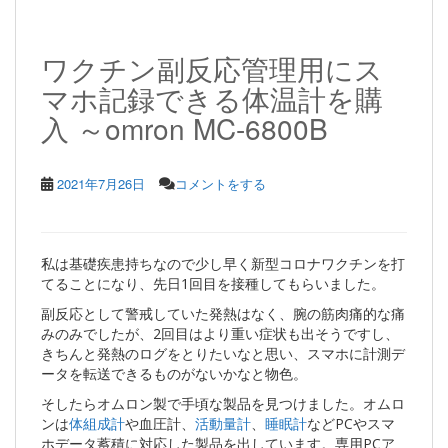
ワクチン副反応管理用にス
マホ記録できる体温計を購
入 ～omron MC-6800B
2021年7月26日
コメントをする
私は基礎疾患持ちなので少し早く新型コロナワクチンを打
てることになり、先日1回目を接種してもらいました。
副反応として警戒していた発熱はなく、腕の筋肉痛的な痛
みのみでしたが、2回目はより重い症状も出そうですし、
きちんと発熱のログをとりたいなと思い、スマホに計測デ
ータを転送できるものがないかなと物色。
そしたらオムロン製で手頃な製品を見つけました。オムロ
ンは
体組成計
や血圧計、
活動量計
、
睡眠計
などPCやスマ
ホデータ蓄積に対応した製品を出しています。専用PCア