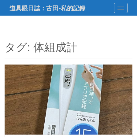
S
道具眼日誌：古田-私的記録
Toggle 
k
i
p
t
o
m
タグ:
体組成計
a
i
n
c
o
n
t
e
n
t