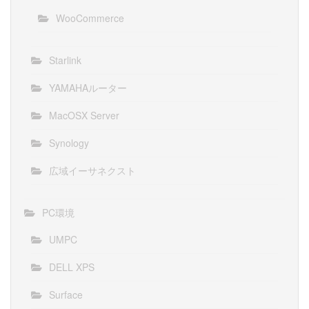
WooCommerce
Starlink
YAMAHAルーター
MacOSX Server
Synology
広域イーサネクスト
PC環境
UMPC
DELL XPS
Surface