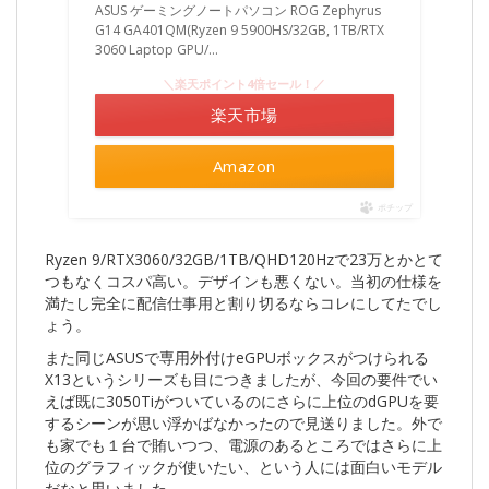
ASUS ゲーミングノートパソコン ROG Zephyrus
G14 GA401QM(Ryzen 9 5900HS/32GB, 1TB/RTX
3060 Laptop GPU/...
＼楽天ポイント4倍セール！／
楽天市場
Amazon
ポチップ
Ryzen 9/RTX3060/32GB/1TB/QHD120Hzで23万とかとて
つもなくコスパ高い。デザインも悪くない。当初の仕様を
満たし完全に配信仕事用と割り切るならコレにしてたでし
ょう。
また同じASUSで専用外付けeGPUボックスがつけられる
X13というシリーズも目につきましたが、今回の要件でい
えば既に3050Tiがついているのにさらに上位のdGPUを要
するシーンが思い浮かばなかったので見送りました。外で
も家でも１台で賄いつつ、電源のあるところではさらに上
位のグラフィックが使いたい、という人には面白いモデル
だなと思いました。