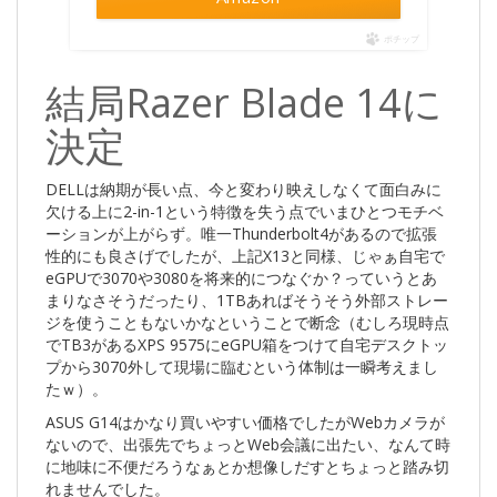
ポチップ
結局Razer Blade 14に
決定
DELLは納期が長い点、今と変わり映えしなくて面白みに
欠ける上に2-in-1という特徴を失う点でいまひとつモチベ
ーションが上がらず。唯一Thunderbolt4があるので拡張
性的にも良さげでしたが、上記X13と同様、じゃぁ自宅で
eGPUで3070や3080を将来的につなぐか？っていうとあ
まりなさそうだったり、1TBあればそうそう外部ストレー
ジを使うこともないかなということで断念（むしろ現時点
でTB3があるXPS 9575にeGPU箱をつけて自宅デスクトッ
プから3070外して現場に臨むという体制は一瞬考えまし
たｗ）。
ASUS G14はかなり買いやすい価格でしたがWebカメラが
ないので、出張先でちょっとWeb会議に出たい、なんて時
に地味に不便だろうなぁとか想像しだすとちょっと踏み切
れませんでした。