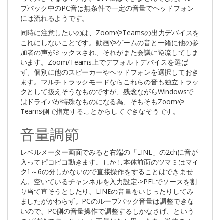
プバック中のPC音は無条件で一定の音量でヘッドフォン
には流れる
ようです。
同時に注意したいのは、ZoomやTeamsの出力デバイスを
これにしないことです。動画やゲームの音と一緒に他の参
加者の声がミックスされ、それがまた会議に逆流してしま
います。Zoom/Teams上でデフォルトデバイスを選ば
ず、個別に他のスピーカーやヘッドフォンを選択しておき
ます。マルチトラックモードならこれらの音も独立トラッ
クとして扱えそうなものですが、残念ながらWindowsで
はドライバが特殊なものになる為、そもそもZoomや
Teams側で指定することからしてできなそうです。
音量調節
レベルメーター画面でみると右端の「LINE」の2chに音が
入ってピコピコ動きます。しかし本体前面のツマミはマイ
ク1～6の分しかないので直接操作をすることはできませ
ん。空いているチャンネルを入力設定->PFLでソースを割
り当て直そうとしたり、LINEの音量をいじったりしてみ
ましたがかわらず。
PCのループバック音量は調整できな
いので、PC側の音量操作で調整するしかなさげ
、という