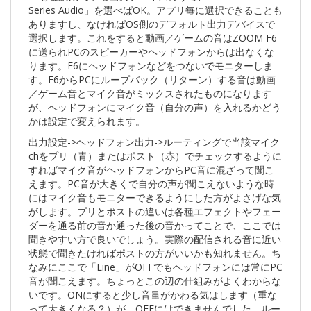
Series Audio」を選べばOK。アプリ毎に選択できることも
ありますし、なければOS側のデフォルト出力デバイスで
選択します。これをすると動画／ゲームの音はZOOM F6
に送られPCのスピーカーやヘッドフォンからは出なくな
ります。F6にヘッドフォンなどをつないでモニターしま
す。F6からPCにループバック（リターン）する音は動画
／ゲーム音とマイク音がミックスされたものになります
が、ヘッドフォンにマイク音（自分の声）を入れるかどう
かは設定で変えられます。
出力設定->ヘッドフォン出力->ルーティングで当該マイク
chをプリ（青）またはポスト（赤）でチェックするように
すればマイク音がヘッドフォンからPC音に混ざって聞こ
えます。PC音が大きくで自分の声が聞こえないような時
にはマイク音もモニターできるようにした方がよさげな気
がします。プリとポストの違いは各種エフェクトやフェー
ダーを通る前の音か通った後の音かってことで、ここでは
聞きやすい方で良いでしょう。実際の配信される音に近い
状態で聞きたければポストの方がいいかも知れません。ち
なみにここで「Line」がOFFでもヘッドフォンには常にPC
音が聞こえます。ちょっとこの辺の仕組みがよくわからな
いです。ONにすると少し音量がかわる気はします（重な
って大きくなる？）が、OFFにはできませんでした。
ルー