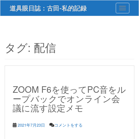
S
道具眼日誌：古田-私的記録
Toggle 
k
i
p
t
o
m
タグ:
配信
a
i
n
c
o
n
t
ZOOM F6を使ってPC音をル
e
ープバックでオンライン会
n
t
議に流す設定メモ
2021年7月23日
コメントをする