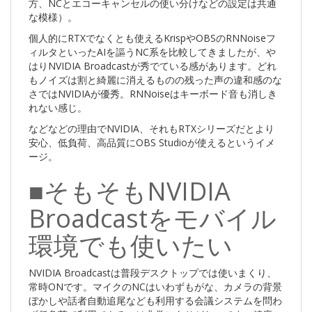
方、NCとエコーキャンセルの使い分けなどの設定は共通
な模様）。
個人的にRTXでなくとも使えるKrispやOBSのRNNoiseフ
ィルタといったAIを謳うNC系を比較してきましたが、や
はりNVIDIA Broadcastが秀でている感があります。どれ
もノイズは割と綺麗に消えるものの残った声の違和感のな
さではNVIDIAが優秀。RNNoiseはキーボード音も消しき
れない感じ。
などなどの理由でNVIDIA、それもRTXシリーズだとより
安心、低負荷、高品質にOBS Studioが使えるというイメ
ージ。
■そもそもNVIDIA
Broadcastをモバイル
環境でも使いたい
NVIDIA Broadcastは普段デスクトップでは使いまくり、
常時ONです。マイクのNCはいわずもがな、カメラの背景
ぼかしや話者自動追尾なども利用する会議システムを問わ