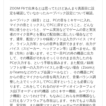
ZOOM F6で出来るとは思ってたけどあんまり真面目に設
定を確認していなかったループバック設定について確認。
ループバック（録音）とは、PCの音をミキサーに入れ、
マイクの音とミックスしてPCに戻すということ。どんな
時に使うかというと、ゲーム実況などでゲームの音と実況
者のマイク音声とを重ねて配信側に流したい場合などで
す。通常、配信ソフトや録画ソフトは入力デバイス（マイ
ク、ライン入力等）からの音声を選択できますが、出力デ
バイス（スピーカー、ヘッドフォン等）は選べません。役
割（方向）が違います。そこで一旦PCの外の機器に出力
して、その機器がそれをそっくりそのまま出力したのを
PCが入力する、という手順を踏みます。また配信／録画
ソフトが単一の入力デバイスしか選べない場合（Zoomと
かTeamsなどのウェブ会議ツールなど）、その機器にPC
からの音とマイクからの音を両方入れて、音量バランス調
整した上でミックスしてPCに戻すということも必要にな
ります。これをしてくれるのがオーディオインターフェイ
ス(以下オーディオI/F)機器（のミキサー機能、ループバッ
ク機能）というわけです。ちなみにこれらを外部機器なし
に行えるソフトウェアも存在はします。それでもより高品
質、安定性、また物理ツマミやフェーダーでの直観的な音