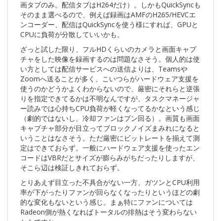
画タブのみ。配信タブはH264だけ）。しかもQuickSyncも
そのまま選べるので、例えば録画はAMFのH265/HEVCエ
ンコーダー、配信はQuickSyncを使う様にすれば、GPUと
CPUに負荷が分散していいかも。
ざっと試した限り、フルHDくらいのカメラと画面キャプ
チャをした映像を録画するのは問題なさそう。個人的は使
い方としては配信サービスへの送信よりは、Teamsや
Zoomへ送ることが多く、こいつらがハードウェア支援を
使うのかどうかよくわからないので、厳密にそれらと逆張
りを指定できてるかは不明なんですが、タスクマネージャ
ー読みでは心持ちCPU負荷が軽くなってるかなという感じ
（劇的ではないし、冷却ファンはブン回る）。画質も画面
キャプチャ部分が目立ってブロックノイズまみれになると
いうことはなさそう。ただ厳密にビットレートを揃えて測
定はできておらず。一般にハードウェア支援を使ったエン
コードはVBRだとサイズが膨らみがちだったりしますが、
そこら辺は検証しきれておらず。
とりあえず目立った不具合がない一方、ガツンとCPU利用
率が下がったりファンが回らなくなったりというほどの劇
的な変化もないという感じ。まぁ特にファンについては
Radeon側が熱くなればトータルの排熱はそう変わらない