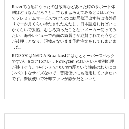
Razerで心配になったのは故障などあった時のサポート体
制はどうなんだろ？と。でもまぁ考えてみるとDELLだっ
てプレミアムサービスつけたのに結局修理出す時は海外送
りで一か月くらい待たされたんだし、日本語通じればいっ
かくらいで妥協。むしろ買ったことないメーカー使ってみ
たい、海外レビューで画面の綺麗さが絶賛されてた点など
が後押しとなり、現物みないまま予約注文をしてしまいま
した。
RTX3070はNVIDIA Broadcastにはちとオーバースペック
ですが、8コア16スレッドのRyzen 9はいろいろ並列処理
が捗りそう。14インチで16.8mm厚という性能のわりにコ
ンパクトなサイズなので、普段使いにも活用していきたい
です。普段使いで冷却ファンが静かだといいな…