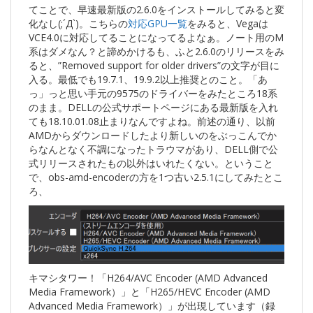
てことで、早速最新版の2.6.0をインストールしてみると変
化なし(;´Д`)。こちらの
対応GPU一覧
をみると、Vegaは
VCE4.0に対応してることになってるよなぁ。ノート用のM
系はダメなん？と諦めかけるも、ふと2.6.0のリリースをみ
ると、”Removed support for older drivers”の文字が目に
入る。最低でも19.7.1、19.9.2以上推奨とのこと。「あ
っ」っと思い手元の9575のドライバーをみたところ18系
のまま。DELLの公式サポートページにある最新版を入れ
ても18.10.01.08止まりなんですよね。前述の通り、以前
AMDからダウンロードしたより新しいのをぶっこんでか
らなんとなく不調になったトラウマがあり、DELL側で公
式リリースされたもの以外はいれたくない。ということ
で、obs-amd-encoderの方を1つ古い2.5.1にしてみたとこ
ろ、
キマシタワー！「H264/AVC Encoder (AMD Advanced
Media Framework）」と「H265/HEVC Encoder (AMD
Advanced Media Framework）」が出現しています（録