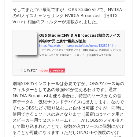
そしてまたつい最近ですが、OBS Studio v27で、NVIDIA
のAIノイズキャンセリング NVIDIA Broadcast（旧RTX
Voice）相当のフィルターが搭載されました。
OBS StudioにNVIDIA Broadcast相当のノイズ
抑制や“元に戻す”機能が追加
https://pc.watch.impress.co.jp/docs/news/1328734.html
オープンソースのライブ配信ソフト「OBS Studio」の最新版「バージョ
ン27.0」が6月2日公開された。公式サイトより無料で入手が可能。
PC Watch
1 User
21 Pockets
別途SDKのインストールは必要ですが、OBSのソース毎の
フィルターとしてあの最強NCが使えるわけです。通常
NVIDIA Broadcastを使う場合は、特定のソースからの音
声データを、仮想サウンドデバイスに出力します。なので
それをOBSなどで取り込むこと自体は可能ですが、同時に
使用できる１ソースのみとなります（厳密にはマイク用と
スピーカー用で２ストリーム）。しかしOBSのフィルタと
して取り込まれたことで、複数の入力ソースに個別にかけ
ることが可能になります（ただしON/OFFや強度のかけ