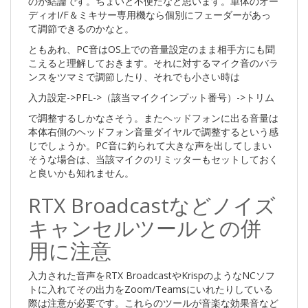
のが結論です。ちょいと不便だなと思います。単体のオー
ディオI/F＆ミキサー専用機なら個別にフェーダーがあっ
て調節できるのかなと。
ともあれ、PC音はOS上での音量設定のまま相手方にも聞
こえると理解しておきます。それに対するマイク音のバラ
ンスをツマミで調節したり、それでも小さい時は
入力設定->PFL->（該当マイクインプット番号）->トリム
で調整するしかなさそう。またヘッドフォンに出る音量は
本体右側のヘッドフォン音量ダイヤルで調整するという感
じでしょうか。PC音に釣られて大きな声を出してしまい
そうな場合は、当該マイクのリミッターもセットしておく
と良いかも知れません。
RTX Broadcastなどノイズ
キャンセルツールとの併
用に注意
入力された音声をRTX BroadcastやKrispのようなNCソフ
トに入れてその出力をZoom/Teamsにいれたりしている
際は注意が必要です。これらのツールが音楽な効果音など