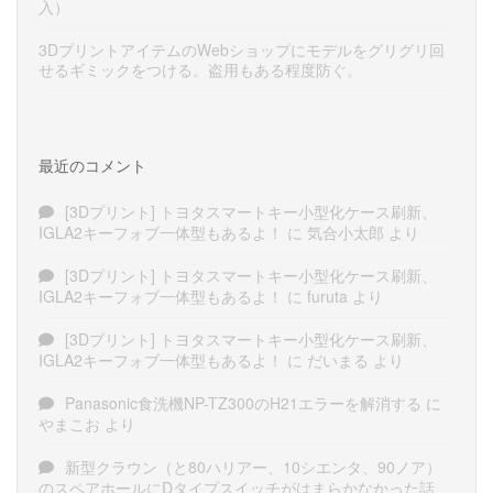
入）
3DプリントアイテムのWebショップにモデルをグリグリ回
せるギミックをつける。盗用もある程度防ぐ。
最近のコメント
[3Dプリント] トヨタスマートキー小型化ケース刷新、
IGLA2キーフォブ一体型もあるよ！
に
気合小太郎
より
[3Dプリント] トヨタスマートキー小型化ケース刷新、
IGLA2キーフォブ一体型もあるよ！
に
furuta
より
[3Dプリント] トヨタスマートキー小型化ケース刷新、
IGLA2キーフォブ一体型もあるよ！
に
だいまる
より
Panasonic食洗機NP-TZ300のH21エラーを解消する
に
やまこお
より
新型クラウン（と80ハリアー、10シエンタ、90ノア）
のスペアホールにDタイプスイッチがはまらかなかった話