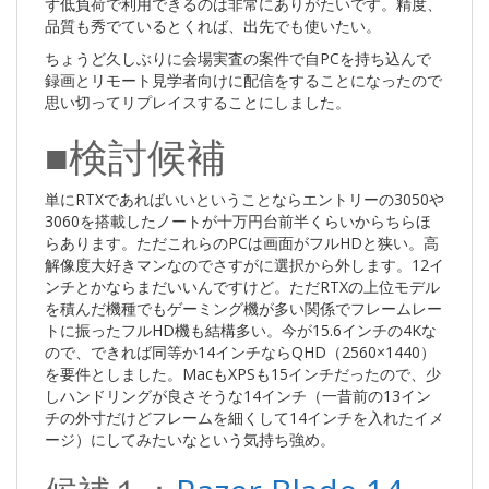
ず低負荷で利用できるのは非常にありがたいです。精度、
品質も秀でているとくれば、出先でも使いたい。
ちょうど久しぶりに会場実査の案件で自PCを持ち込んで
録画とリモート見学者向けに配信をすることになったので
思い切ってリプレイスすることにしました。
■検討候補
単にRTXであればいいということならエントリーの3050や
3060を搭載したノートが十万円台前半くらいからちらほ
らあります。ただこれらのPCは画面がフルHDと狭い。高
解像度大好きマンなのでさすがに選択から外します。12イ
ンチとかならまだいいんですけど。ただRTXの上位モデル
を積んだ機種でもゲーミング機が多い関係でフレームレー
トに振ったフルHD機も結構多い。今が15.6インチの4Kな
ので、できれば同等か14インチならQHD（2560×1440）
を要件としました。MacもXPSも15インチだったので、少
しハンドリングが良さそうな14インチ（一昔前の13イン
チの外寸だけどフレームを細くして14インチを入れたイメ
ージ）にしてみたいなという気持ち強め。