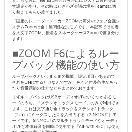
す。ちなみにTeamsは画面共有時にはシステム音声を流
す設定があり、その時はわざわざ会議の場をTeamsに切
り替えてもらい凌ぎました。
（国産のレコーダーメーカーZOOMと海外のウェブ会議シ
ステムZoomは全く無関係な別モノです、本記事では前者
を大文字ZOOM、後者をスネークケースZoomで書き分け
ます）
■ZOOM F6によるルー
プバック機能の使い方
ループバックというまんまの機能／設定項目があるので、
それをONにするだけなんですが、色々と付帯条件があっ
たり音量調節の仕方などをまとめておきます。
まずループバックはUSBオーディオI/Fのいくつかあるモ
ードのうち、「ステレオミックスモード」のみで利用でき
ます。これは文字通り全トラックをステレオ1トラック
（2ch）にミックスした音を入出力する（2IN/2OUT）モ
ードです。6IN/4OUTのマルチトラックモードやオーディ
オI/Fと本体録音を同時に使用する「AIF with REC」は使え