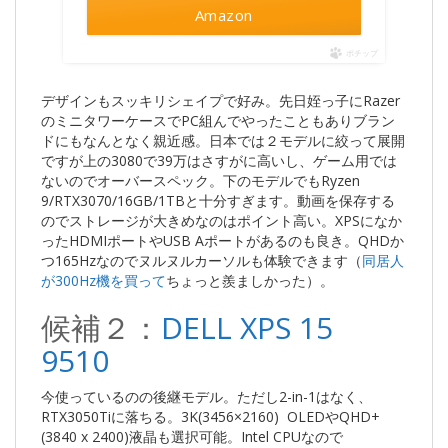
Amazon
ポチップ
デザインもスッキリシェイプで好み。先日姪っ子にRazer
のミニタワーケースでPC組んでやったこともありブラン
ドにもなんとなく親近感。日本では２モデルに絞って展開
ですが上の3080で39万はさすがに高いし、ゲーム用では
ないのでオーバースペック。下のモデルでもRyzen
9/RTX3070/16GB/1TBと十分すぎます。動画を保存する
のでストレージが大きめなのはポイント高い。XPSになか
ったHDMIポートやUSB Aポートがあるのも良き。QHDか
つ165Hzなのでヌルヌルカーソルも体験できます（
同居人
が300Hz機を買って
ちょっと羨ましかった）。
候補２：
DELL XPS 15
9510
今使っているのの後継モデル。ただし2-in-1はなく、
RTX3050Tiに落ちる。3K(3456×2160) OLEDやQHD+
(3840 x 2400)液晶も選択可能。Intel CPUなので