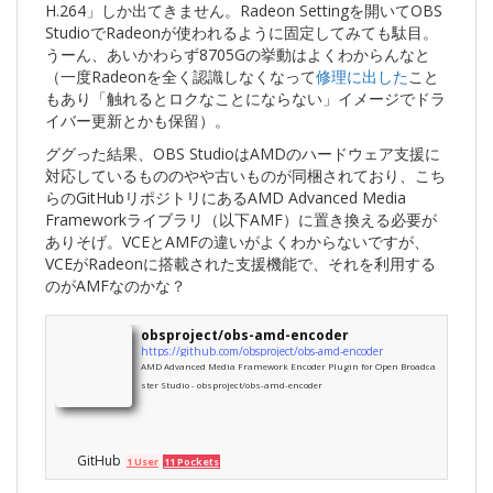
H.264」しか出てきません。Radeon Settingを開いてOBS
StudioでRadeonが使われるように固定してみても駄目。
うーん、あいかわらず8705Gの挙動はよくわからんなと
（一度Radeonを全く認識しなくなって
修理に出した
こと
もあり「触れるとロクなことにならない」イメージでドラ
イバー更新とかも保留）。
ググった結果、OBS StudioはAMDのハードウェア支援に
対応しているもののやや古いものが同梱されており、こち
らのGitHubリポジトリにあるAMD Advanced Media
Frameworkライブラリ（以下AMF）に置き換える必要が
ありそげ。VCEとAMFの違いがよくわからないですが、
VCEがRadeonに搭載された支援機能で、それを利用する
のがAMFなのかな？
obsproject/obs-amd-encoder
https://github.com/obsproject/obs-amd-encoder
AMD Advanced Media Framework Encoder Plugin for Open Broadca
ster Studio - obsproject/obs-amd-encoder
GitHub
1 User
11 Pockets