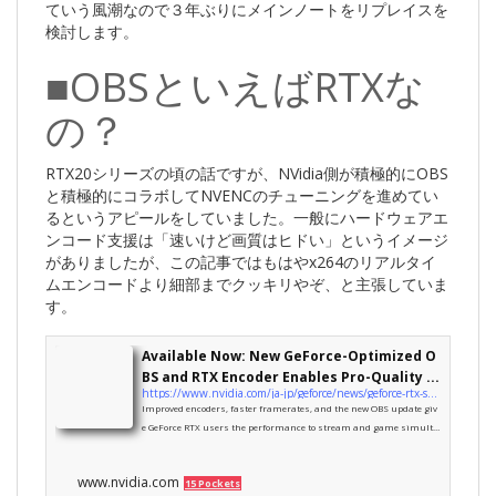
ていう風潮なので３年ぶりにメインノートをリプレイスを
検討します。
■OBSといえばRTXな
の？
RTX20シリーズの頃の話ですが、NVidia側が積極的にOBS
と積極的にコラボしてNVENCのチューニングを進めてい
るというアピールをしていました。一般にハードウェアエ
ンコード支援は「速いけど画質はヒドい」というイメージ
がありましたが、この記事ではもはやx264のリアルタイ
ムエンコードより細部までクッキリやぞ、と主張していま
す。
Available Now: New GeForce-Optimized O
BS and RTX Encoder Enables Pro-Quality ...
https://www.nvidia.com/ja-jp/geforce/news/geforce-rtx-streaming/
Improved encoders, faster framerates, and the new OBS update giv
e GeForce RTX users the performance to stream and game simulta
neously at maximum quality on one PC or Max-Q laptop.
www.nvidia.com
15 Pockets