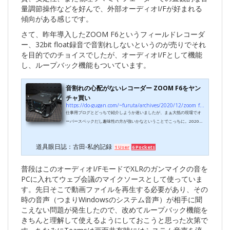
量調節操作などを好んで、外部オーディオI/Fが好まれる
傾向がある感じです。
さて、昨年導入したZOOM F6というフィールドレコーダ
ー、32bit float録音で音割れしないというのが売りでそれ
を目的でのチョイスでしたが、オーディオI/Fとして機能
し、ループバック機能もついています。
音割れの心配がないレコーダー ZOOM F6をヤン
チャ買い
https://do-gugan.com/~furuta/archives/2020/12/zoom_f6.html
仕事用ブログとどっちで紹介しようか迷いましたが、まぁ大抵の現場でオ
ーバースペックだし趣味性の方が強いかなということでこっちに。2020年
最後のヤンチャ買いとなる（したい）ガジェットとしてZOOMのF6という
USBオーディオインターフェイスにもなる6chフィールドレコーダーを買
道具眼日誌：古田-私的記録
1 User
6 Pockets
いました。■32bit float録音とはこの製品の大きな特徴となる32bit float録
音について簡単に。通常のレコーダーは8bitや16bit、ハイレゾなら24bit
という音量分解能で記録します。時間方向ではなく音の大きさ方向の解像
普段はこのオーディオI/FモードでXLRのガンマイクの音を
度、一般的な"波形"でいう上...
PCに入れてウェブ会議のマイクソースとして使っていま
す。先日そこで動画ファイルを再生する必要があり、その
時の音声（つまりWindowsのシステム音声）が相手に聞
こえない問題が発生したので、改めてループバック機能を
きちんと理解して使えるようにしておこうと思った次第で