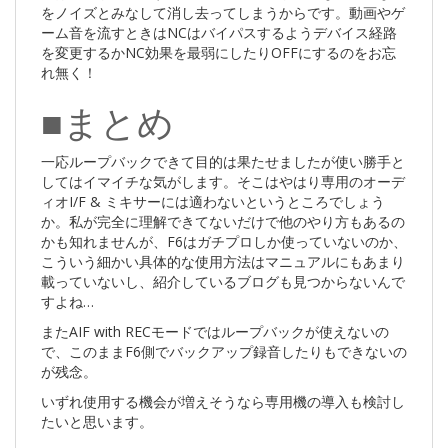
をノイズとみなして消し去ってしまうからです。動画やゲ
ーム音を流すときはNCはバイパスするようデバイス経路
を変更するかNC効果を最弱にしたりOFFにするのをお忘
れ無く！
■まとめ
一応ループバックできて目的は果たせましたが使い勝手と
してはイマイチな気がします。そこはやはり専用のオーデ
ィオI/F & ミキサーには適わないというところでしょう
か。私が完全に理解できてないだけで他のやり方もあるの
かも知れませんが、F6はガチプロしか使っていないのか、
こういう細かい具体的な使用方法はマニュアルにもあまり
載っていないし、紹介しているブログも見つからないんで
すよね…
またAIF with RECモードではループバックが使えないの
で、このままF6側でバックアップ録音したりもできないの
が残念。
いずれ使用する機会が増えそうなら専用機の導入も検討し
たいと思います。