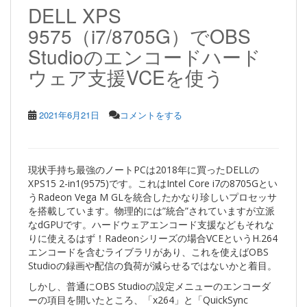
DELL XPS
9575（i7/8705G）でOBS
Studioのエンコードハード
ウェア支援VCEを使う
2021年6月21日
コメントをする
現状手持ち最強のノートPCは2018年に買ったDELLの
XPS15 2-in1(9575)です。これはIntel Core i7の8705Gとい
うRadeon Vega M GLを統合したかなり珍しいプロセッサ
を搭載しています。物理的には”統合”されていますが立派
なdGPUです。ハードウェアエンコード支援などもそれな
りに使えるはず！Radeonシリーズの場合VCEというH.264
エンコードを含むライブラリがあり、これを使えばOBS
Studioの録画や配信の負荷が減らせるではないかと着目。
しかし、普通にOBS Studioの設定メニューのエンコーダ
ーの項目を開いたところ、「x264」と「QuickSync