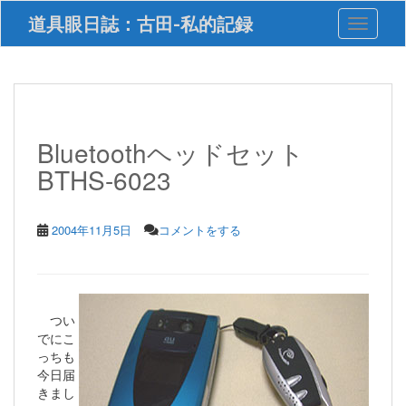
S
道具眼日誌：古田-私的記録
Toggle 
k
i
p
t
o
m
a
Bluetoothヘッドセット
i
BTHS-6023
n
c
o
n
2004年11月5日
コメントをする
t
e
n
t
つい
でにこ
っちも
今日届
きまし