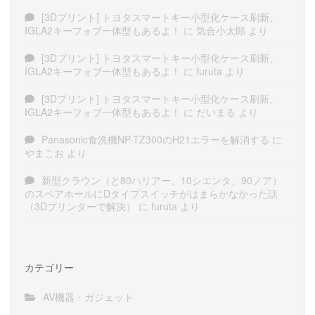
[3Dプリント] トヨタスマートキー小型化ケース刷新、
IGLA2キーフォブ一体型もあるよ！
に
気合小太郎
より
[3Dプリント] トヨタスマートキー小型化ケース刷新、
IGLA2キーフォブ一体型もあるよ！
に
furuta
より
[3Dプリント] トヨタスマートキー小型化ケース刷新、
IGLA2キーフォブ一体型もあるよ！
に
だいまる
より
Panasonic食洗機NP-TZ300のH21エラーを解消する
に
やまこお
より
新型クラウン（と80ハリアー、10シエンタ、90ノア）
のスペアホールにDタイプスイッチがはまらかなかった話
（3Dプリンターで解決）
に
furuta
より
カテゴリー
AV機器・ガジェット