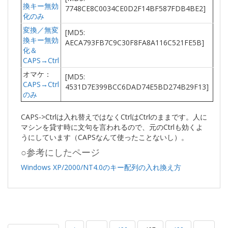
換キー無効
7748CE8C0034CE0D2F14BF587FDB4BE2]
化のみ
変換／無変
[MD5:
換キー無効
AECA793FB7C9C30F8FA8A116C521FE5B]
化＆
CAPS→Ctrl
オマケ：
[MD5:
CAPS→Ctrl
4531D7E399BCC6DAD74E5BD274B29F13]
のみ
CAPS->Ctrlは入れ替えではなくCtrlはCtrlのままです。人に
マシンを貸す時に文句を言われるので、元のCtrlも効くよ
うにしています（CAPSなんて使ったことないし）。
○参考にしたページ
Windows XP/2000/NT4.0のキー配列の入れ換え方