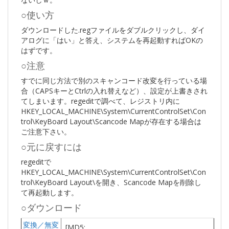
○使い方
ダウンロードした.regファイルをダブルクリックし、ダイ
アログに「はい」と答え、システムを再起動すればOKの
はずです。
○注意
すでに同じ方法で別のスキャンコード改変を行っている場
合（CAPSキーとCtrlの入れ替えなど）、設定が上書きされ
てしまいます。regeditで調べて、レジストリ内に
HKEY_LOCAL_MACHINE\System\CurrentControlSet\Con
trol\KeyBoard Layout\Scancode Mapが存在する場合は
ご注意下さい。
○元に戻すには
regeditで
HKEY_LOCAL_MACHINE\System\CurrentControlSet\Con
trol\KeyBoard Layout\を開き、Scancode Mapを削除し
て再起動します。
○ダウンロード
変換／無変
[MD5: