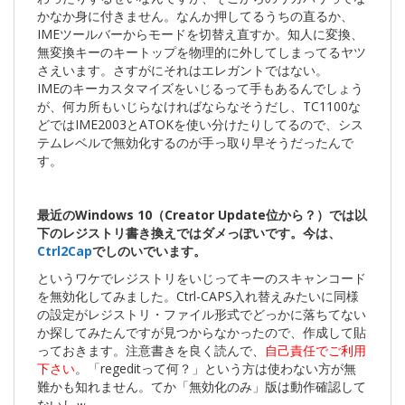
かなか身に付きません。なんか押してるうちの直るか、
IMEツールバーからモードを切替え直すか。知人に変換、
無変換キーのキートップを物理的に外してしまってるヤツ
さえいます。さすがにそれはエレガントではない。
IMEのキーカスタマイズをいじるって手もあるんでしょう
が、何カ所もいじらなければならなそうだし、TC1100な
どではIME2003とATOKを使い分けたりしてるので、シス
テムレベルで無効化するのが手っ取り早そうだったんで
す。
最近のWindows 10（Creator Update位から？）では以
下のレジストリ書き換えではダメっぽいです。今は、
Ctrl2Cap
でしのいでいます。
というワケでレジストリをいじってキーのスキャンコード
を無効化してみました。Ctrl-CAPS入れ替えみたいに同様
の設定がレジストリ・ファイル形式でどっかに落ちてない
か探してみたんですが見つからなかったので、作成して貼
っておきます。注意書きを良く読んで、
自己責任でご利用
下さい
。「regeditって何？」という方は使わない方が無
難かも知れません。てか「無効化のみ」版は動作確認して
ないしｗ。