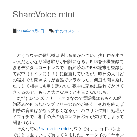
ShareVoice mini
2004年11月5日
2件のコメント
どうもウチの電話機は受話音量が小さい。少し声が小さ
い人だとかなり聞き取りが困難になる。PHSを子機登録で
きるデジタルコードレスで、解約済みのPHS端末を登録し
て家中（トイレにも！）に配置しているが、昨日の人はど
の端末でも聞き取りが困難でツラかった。何度も聞き返し
たりして相手にも申し訳ない。夜中に家族に隠れてかけて
きてるので、もっと大きな声でとも言えないしｗ。
σ(^^)はハンズフリー・オタなので電話機はもちろん解
約済みのPHSもハンズフリーのものが多く、それを使えば
相手の音量はかなり大きくなるが、ハウリング抑止処理が
イマイチで、相手の声の頭コンマ何秒かが欠けてしまって
聞きづらい。
そんな時の
Sharevoice mini
なワケですよ。ヨドバシま
でひとっ走りいって買ってきました。ケータイのイヤホン