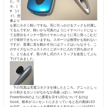
た。ウ
ホ、(゜
∀゜)イ
イ!。想
像より
も更に小さく軽いですね。耳に引っかけるフックも付属し
てるんですが、軽いから写真のようにイヤーパッドになっ
てる部分をインナー型のイヤホンのように耳に突っこむだ
けで保持できちゃいますね。スポーツは無理かも知れない
ですが、普通に首を動かす分にはフックはいらなそう。こ
のサイズならウェストのミニポーチに入れて持ち歩けそ
う。とりあえず、取り外し式のストラップを改造してぶら
下げてみました。
下の写真は充電コネクタを挿したところ。グニっとしっ
かり刺さるカンジがなかなか高級っぽい。VAIOや
PowerBookのように通電を示すLEDもついてるのは
Good。根本がコンセントにささっていると左の黄緑LED
が点灯。ヘッドセットを接続すると右のオレンジが点灯し