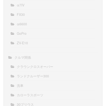
α7IV
FX30
α6600
GoPro
ZV-E10
クルマ関係
クラウンクロスオーバー
ランドクルーザー300
洗車
カローラスポーツ
30プリウス