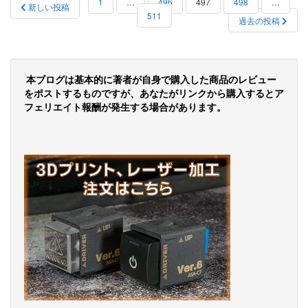
投
1
…
496
497
498
…
新しい投稿
511
稿
過去の投稿
の
ペ
本ブログは基本的に著者が自身で購入した商品のレビュー
ー
をポストするものですが、あなたがリンクから購入するとア
フェリエイト報酬が発生する場合があります。
ジ
送
り