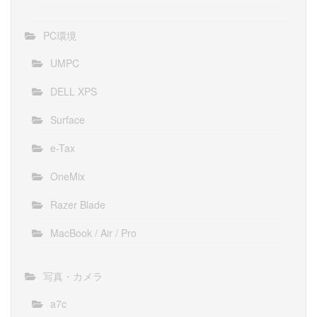
PC環境
UMPC
DELL XPS
Surface
e-Tax
OneMix
Razer Blade
MacBook / Air / Pro
写真・カメラ
a7c