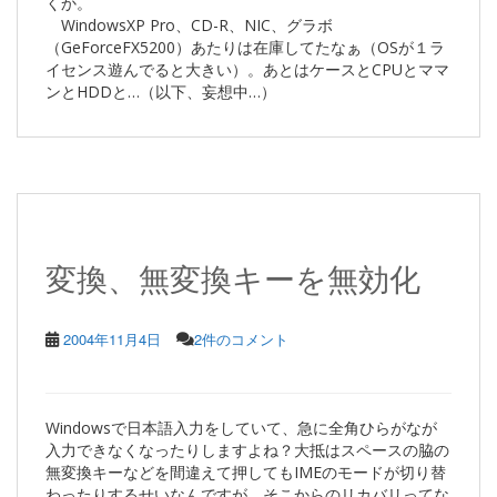
くか。
WindowsXP Pro、CD-R、NIC、グラボ
（GeForceFX5200）あたりは在庫してたなぁ（OSが１ラ
イセンス遊んでると大きい）。あとはケースとCPUとママ
ンとHDDと…（以下、妄想中…）
変換、無変換キーを無効化
2004年11月4日
2件のコメント
Windowsで日本語入力をしていて、急に全角ひらがなが
入力できなくなったりしますよね？大抵はスペースの脇の
無変換キーなどを間違えて押してもIMEのモードが切り替
わったりするせいなんですが、そこからのリカバリってな