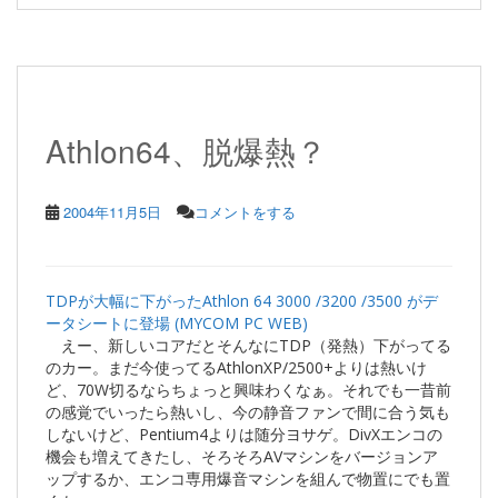
Athlon64、脱爆熱？
2004年11月5日
コメントをする
TDPが大幅に下がったAthlon 64 3000 /3200 /3500 がデ
ータシートに登場 (MYCOM PC WEB)
えー、新しいコアだとそんなにTDP（発熱）下がってる
のカー。まだ今使ってるAthlonXP/2500+よりは熱いけ
ど、70W切るならちょっと興味わくなぁ。それでも一昔前
の感覚でいったら熱いし、今の静音ファンで間に合う気も
しないけど、Pentium4よりは随分ヨサゲ。DivXエンコの
機会も増えてきたし、そろそろAVマシンをバージョンア
ップするか、エンコ専用爆音マシンを組んで物置にでも置