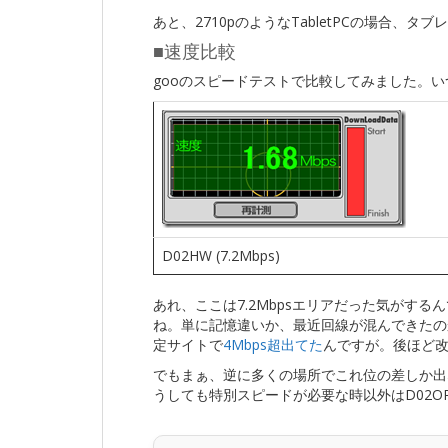
あと、2710pのようなTabletPCの場合、
■速度比較
gooのスピードテストで比較してみました。
D02HW (7.2Mbps)
あれ、ここは7.2Mbpsエリアだった気がする
ね。単に記憶違いか、最近回線が混んできたの
定サイトで
4Mbps超出てた
んですが。後ほど
でもまぁ、逆に多くの場所でこれ位の差しか出
うしても特別スピードが必要な時以外はD02O