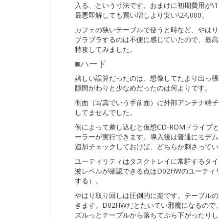
入る、という寸法です。おまけに初期費用が\
最悪即解しても買い増しより安い\24,000。
カフェの狭いテーブルで使うと時など、やはりD
ブラブラするのは不便に感じていたので、最高
特攻してみました。
■ハード
嬉しい誤算だったのは、想像してたより出っ張
隙間がわりと少なめだったのは何よりです。
側面（写真でいう手前面）に外部アンテナ端子
してませんでした。
例によって差し込むと仮想CD-ROMドライ
ーラーが実行できます。導入後は普通にモデム
追加チェックしておけば、どちらか刺さってい
ユーティリティはタスクトレイに常駐するタイ
波レベルが確認できる点はD02HWのユーテ
する）。
やはり取り回しは圧倒的に楽です。テーブルの
きます。D02HWだとたいてい邪魔になるので
ズルっとテーブルから落ちてぶら下がったりし