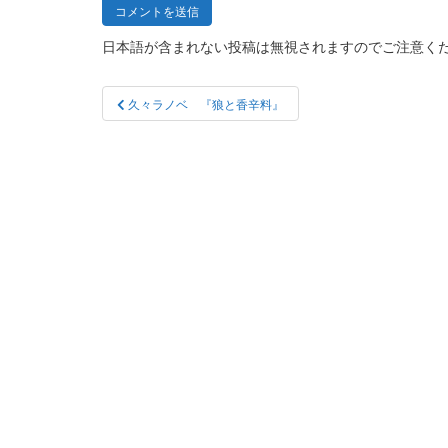
日本語が含まれない投稿は無視されますのでご注意く
投
久々ラノベ 『狼と香辛料』
稿
ナ
ビ
ゲ
ー
シ
ョ
ン