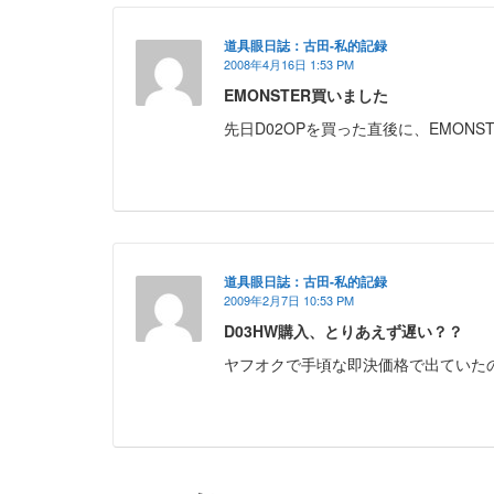
道具眼日誌：古田-私的記録
2008年4月16日 1:53 PM
EMONSTER買いました
先日D02OPを買った直後に、EMONSTER 
道具眼日誌：古田-私的記録
2009年2月7日 10:53 PM
D03HW購入、とりあえず遅い？？
ヤフオクで手頃な即決価格で出ていたので落