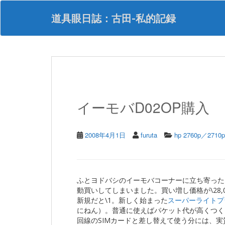
S
k
道具眼日誌：古田-私的記録
i
p
t
o
m
a
i
n
イーモバD02OP購入
c
o
n
t
2008年4月1日
furuta
hp 2760p／2710p
e
n
t
ふとヨドバシのイーモバコーナーに立ち寄ったら
動買いしてしまいました。買い増し価格が\28,
新規だと\1。新しく始まった
スーパーライトプ
にねん）。普通に使えばパケット代が高くつく
回線のSIMカードと差し替えて使う分には、実質\