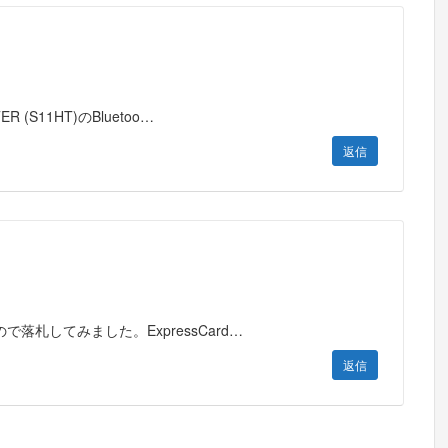
(S11HT)のBluetoo…
返信
札してみました。ExpressCard…
返信