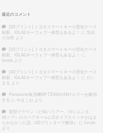
最近のコメント
[3Dプリント] トヨタスマートキー小型化ケース
刷新、IGLA2キーフォブ一体型もあるよ！
に
気合
小太郎
より
[3Dプリント] トヨタスマートキー小型化ケース
刷新、IGLA2キーフォブ一体型もあるよ！
に
furuta
より
[3Dプリント] トヨタスマートキー小型化ケース
刷新、IGLA2キーフォブ一体型もあるよ！
に
だい
まる
より
Panasonic食洗機NP-TZ300のH21エラーを解消
する
に
やまこお
より
新型クラウン（と80ハリアー、10シエンタ、
90ノア）のスペアホールにDタイプスイッチがはま
らかなかった話（3Dプリンターで解決）
に
furuta
より