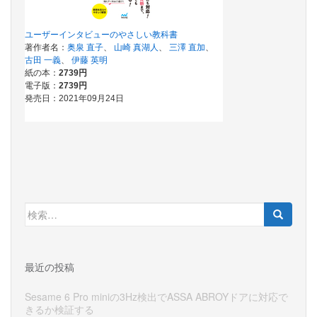
検
索:
最近の投稿
Sesame 6 Pro miniの3Hz検出でASSA ABROYドアに対応で
きるか検証する