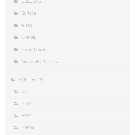
DELL XPS
Surface
e-Tax
OneMix
Razer Blade
MacBook / Air / Pro
写真・カメラ
a7c
α7IV
FX30
α6600