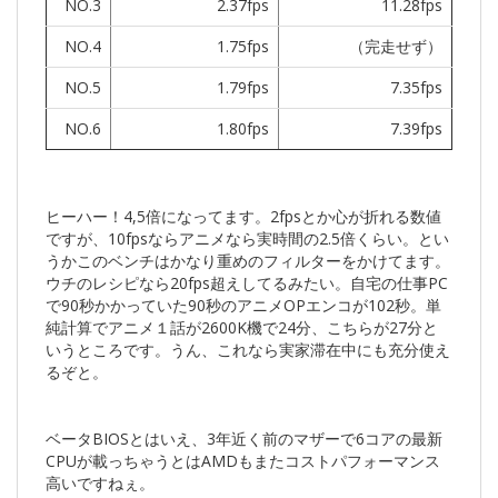
NO.3
2.37fps
11.28fps
NO.4
1.75fps
（完走せず）
NO.5
1.79fps
7.35fps
NO.6
1.80fps
7.39fps
ヒーハー！4,5倍になってます。2fpsとか心が折れる数値
ですが、10fpsならアニメなら実時間の2.5倍くらい。とい
うかこのベンチはかなり重めのフィルターをかけてます。
ウチのレシピなら20fps超えしてるみたい。自宅の仕事PC
で90秒かかっていた90秒のアニメOPエンコが102秒。単
純計算でアニメ１話が2600K機で24分、こちらが27分と
いうところです。うん、これなら実家滞在中にも充分使え
るぞと。
ベータBIOSとはいえ、3年近く前のマザーで6コアの最新
CPUが載っちゃうとはAMDもまたコストパフォーマンス
高いですねぇ。