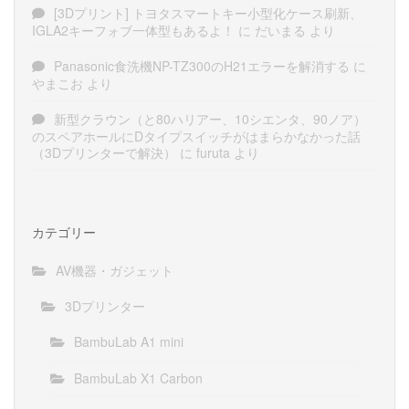
[3Dプリント] トヨタスマートキー小型化ケース刷新、
IGLA2キーフォブ一体型もあるよ！
に
だいまる
より
Panasonic食洗機NP-TZ300のH21エラーを解消する
に
やまこお
より
新型クラウン（と80ハリアー、10シエンタ、90ノア）
のスペアホールにDタイプスイッチがはまらかなかった話
（3Dプリンターで解決）
に
furuta
より
カテゴリー
AV機器・ガジェット
3Dプリンター
BambuLab A1 mini
BambuLab X1 Carbon