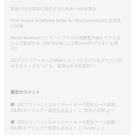
突発の注文増加に対応するためA1 miniを導入
Print Invoice & Delivery Notes for WooCommerceの文字化
け対策
Home Assistantでスマートプラグの消費電力値をリアルタ
イムで取得する（M5 StackによるBluetoothプロキシを導
入）
3DプリントアイテムのWebショップにモデルをグリグリ回
せるギミックをつける。盗用もある程度防ぐ。
最近のコメント
[3Dプリント] トヨタスマートキー小型化ケース刷新、
IGLA2キーフォブ一体型もあるよ！
に
気合小太郎
より
[3Dプリント] トヨタスマートキー小型化ケース刷新、
IGLA2キーフォブ一体型もあるよ！
に
furuta
より