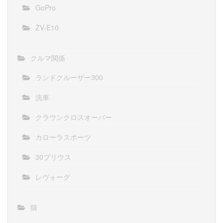
GoPro
ZV-E10
クルマ関係
ランドクルーザー300
洗車
クラウンクロスオーバー
カローラスポーツ
30プリウス
レヴォーグ
猫