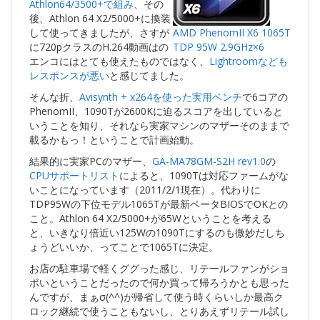
Athlon64/3500+で組み
、その
後、Athlon 64 X2/5000+に換装
して使ってきましたが、さすが
AMD PhenomII X6 1065T
に720pクラスのH.264動画はの
TDP 95W 2.9GHz×6
エンコにはとても使えたものではなく、
Lightroomなども
レスポンスが悪い
と感じてました。
そんな折、
Avisynth + x264を使った実用ベンチ
で6コアの
PhenomII、1090Tが2600Kに迫るスコアを出していると
いうことを知り、それなら実家マシンのマザーそのままで
載るかもっ！ということで計画始動。
結果的に実家PCのマザー、
GA-MA78GM-S2H rev1.0
の
CPUサポートリスト
によると、1090Tは対応ファームがな
いことになっています（2011/2/1現在）。代わりに
TDP95Wの下位モデル1065Tが最新ベータBIOSでOKとの
こと。Athlon 64 X2/5000+が65Wということを考える
と、いきなり倍近い125Wの1090Tにするのも微妙だしち
ょうどいいか、ってことで1065Tに決定。
お店の駐車場で軽くググった感じ、リテールファンがショ
ボいということだったので何か買って帰ろうかとも思った
んですが、まぁσ(^^)が帰省して使う時くらいしか最高ク
ロック継続で使うこともないし、とりあえずリテール試し