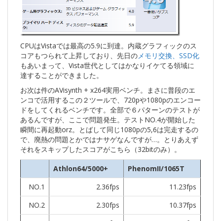
CPUはVistaでは最高の5.9に到達。内蔵グラフィックのス
コアもつられて上昇しており、先日の
メモリ交換、SSD化
もあいまって、Vista世代としてはかなりイケてる領域に
達することができました。
お次は件のAVisynth + x264実用ベンチ。まさに普段のエ
ンコで活用するこの２ツールで、720pや1080pのエンコー
ドをしてくれるベンチです。全部で６パターンのテストが
あるんですが、ここで問題発生。テストNO.4が開始した
瞬間に再起動orz。とばして同じ1080pの5,6は完走するの
で、廃熱の問題とかではナサゲなんですが…。とりあえず
それをスキップしたスコアがこちら（32bitのみ）。
Athlon64/5000+
PhenomII/1065T
NO.1
2.36fps
11.23fps
NO.2
2.30fps
10.37fps