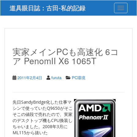
S
道具眼日誌：古田-私的記録
Toggle 
k
i
p
t
o
m
a
実家メインPCも高速化 6コ
i
ア PenomII X6 1065T
n
c
o
n
2011年2月4日
furuta
PC環境
t
e
n
t
先日SandyBridge化した仕事マ
シンで使っていたQ9650がそこ
そこの値段で売れたので、実家
のデスクトップ機もCPU換装し
ちゃいました。2008年3月に
ML115から抜いた