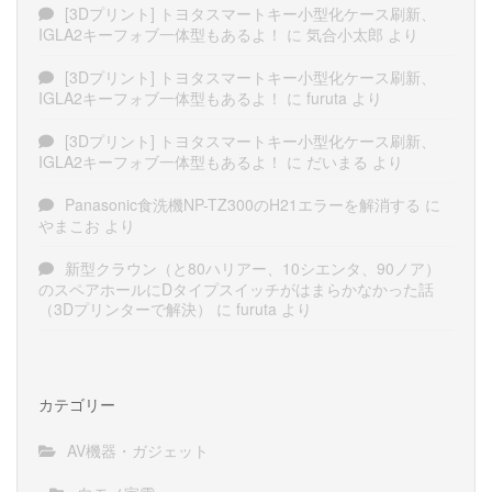
[3Dプリント] トヨタスマートキー小型化ケース刷新、
IGLA2キーフォブ一体型もあるよ！
に
気合小太郎
より
[3Dプリント] トヨタスマートキー小型化ケース刷新、
IGLA2キーフォブ一体型もあるよ！
に
furuta
より
[3Dプリント] トヨタスマートキー小型化ケース刷新、
IGLA2キーフォブ一体型もあるよ！
に
だいまる
より
Panasonic食洗機NP-TZ300のH21エラーを解消する
に
やまこお
より
新型クラウン（と80ハリアー、10シエンタ、90ノア）
のスペアホールにDタイプスイッチがはまらかなかった話
（3Dプリンターで解決）
に
furuta
より
カテゴリー
AV機器・ガジェット