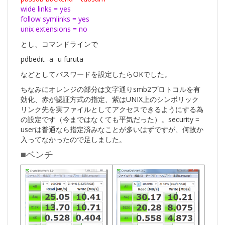
wide links = yes
follow symlinks = yes
unix extensions = no
とし、コマンドラインで
pdbedit -a -u furuta
などとしてパスワードを設定したらOKでした。
ちなみにオレンジの部分は文字通りsmb2プロトコルを有
効化、赤が認証方式の指定、紫はUNIX上のシンボリック
リンク先を実ファイルとしてアクセスできるようにする為
の設定です（今まではなくても平気だった）。security =
userは普通なら指定済みなことが多いはずですが、何故か
入ってなかったので足しました。
■ベンチ