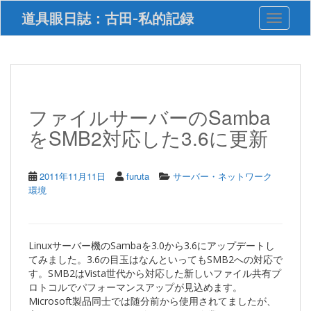
S
道具眼日誌：古田-私的記録
Toggle 
k
i
p
t
o
m
a
ファイルサーバーのSamba
i
をSMB2対応した3.6に更新
n
c
o
n
2011年11月11日
furuta
サーバー・ネットワーク
t
環境
e
n
t
Linuxサーバー機のSambaを3.0から3.6にアップデートし
てみました。3.6の目玉はなんといってもSMB2への対応で
す。SMB2はVista世代から対応した新しいファイル共有プ
ロトコルでパフォーマンスアップが見込めます。
Microsoft製品同士では随分前から使用されてましたが、