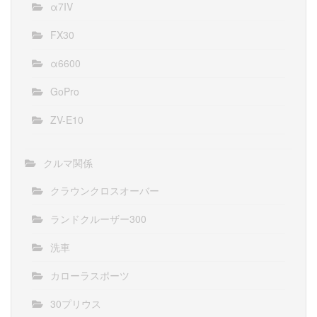
α7IV
FX30
α6600
GoPro
ZV-E10
クルマ関係
クラウンクロスオーバー
ランドクルーザー300
洗車
カローラスポーツ
30プリウス