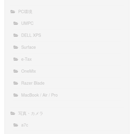
PC環境
UMPC
DELL XPS
Surface
e-Tax
OneMix
Razer Blade
MacBook / Air / Pro
写真・カメラ
a7c