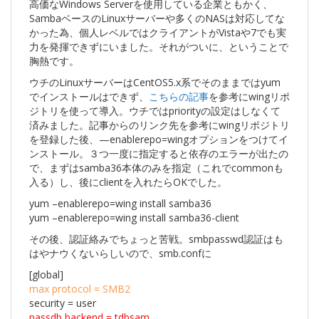
高価なWindows Serverを使用している企業ともかく、
SambaベースのLinuxサーバーや多くのNASは対応してな
かった為、個人レベルではクライアントがVistaや7でも実
力を発揮できずにいました。それがついに、ということで
胸熱です。
ウチのLinuxサーバーはCentOS5.x系でそのままではyum
でインストールはできず、
こちらの記事
を参考にwingリポ
ジトリを使って導入。ウチではpriorityの設定はしなくて
済みました。記事からのリンク先を参考にwingリポジトリ
を登録した後、—enablerepo=wingオプションをつけてイ
ンストール。３つ一度に指定すると依存のエラーが出たの
で、まずはsamba36本体のみを指定（これでcommonも
入る）し、後にclientを入れたらOKでした。
yum –enablerepo=wing install samba36
yum –enablerepo=wing install samba36-client
その後、認証絡みでちょっと苦戦。smbpasswd認証はも
はやナウくないらしいので、smb.confに
[global]
max protocol = SMB2
security = user
passdb backend = tdbsam