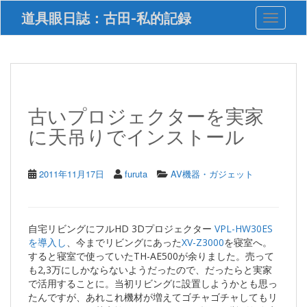
S
道具眼日誌：古田-私的記録
Toggle 
k
i
p
t
o
m
a
古いプロジェクターを実家
i
に天吊りでインストール
n
c
o
n
2011年11月17日
furuta
AV機器・ガジェット
t
e
n
t
自宅リビングにフルHD 3Dプロジェクター
VPL-HW30ES
を導入し
、今までリビングにあった
XV-Z3000
を寝室へ。
すると寝室で使っていたTH-AE500が余りました。売って
も2,3万にしかならないようだったので、だったらと実家
で活用することに。当初リビングに設置しようかとも思っ
たんですが、あれこれ機材が増えてゴチャゴチャしてもリ