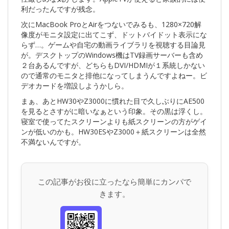
利だったんですが残念。
次にMacBook ProとAirをつないでみるも、1280×720解
像度がモニタ設定に出てこず、ドットバイドット表示にな
らず…。ゲームや自宅の動画ライブラリを視聴する目論見
が。デスクトップのWindows機はTV録画サーバーも含め
２台あるんですが、どちらもDVI/HDMIが１系統しかない
ので通常のモニタと排他になってしまうんですよねー。ビ
デオカードを増設しようかしら。
まぁ、あとHW30やZ3000に慣れた目で久しぶりにAE500
を見るとさすがに暗いなぁという印象。その黒は浮くし。
寝室で使ってたスクリーンよりも紙スクリーンの方がゲイ
ンが低いのかも。HW30ESやZ3000＋紙スクリーンは全然
不満ないんですが。
この記事がお役に立ったなら簡単にカンパで
きます。