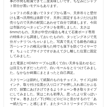
事の手間も軽減できて二度美味しいです。ちなみにシャフ
ト部分が黒いモデルもあります。
シャフトの長さ違いで３タイプから選べ、天井吊りと壁付
けも選べ汎用性は抜群です。天井に固定するネジだけは別
売りなので天井の材質にあわせて自分で調達します。今回
は市販のなべタッピングネジを使用しました。太さは
6mmのもの。天井が中空の場合も考えて石膏ボード専用
の特殊ネジも調達しておいたものの、タッピングネジで充
分ガッチリついちゃいました。写真で見えてる銀色の線は
万一シャフトの根元が落ちた時でも落下を防ぐワイヤーで
す。ちょっとブサイクですがあえて少し離した位置に固定
してみました。
また電源とHDMIケーブルは黒くて白い天井を這わせるに
は目立ちすぎだったので、白いモールをとりつけてみまし
た。なかなか綺麗にまとまったと自己満足。
スクリーンは節約して紙製のものをチョイス。サイズは80
インチ。取り付け位置が入り口ドアや押し入れ扉にかぶる
ので、頻繁にあげさげできるようチェーン巻き取りタイプ
にしてみました。実はこれも初導入。思ったより安っぽい
ですｗ。巻き上げ／下げ時にビロビロと音がするので「あ
ー紙だなー」と感じます。またタペストリータイプに比べ