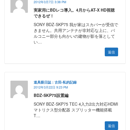
2012年3月7日 3:38 PM
実家用にBDレコ導入。4月からAT-X HD視聴
できるぜ！
SONY BDZ-SKP75 我が家はスカパーが受信で
きません。共用アンテナが非対応な上に、バ
ルコニー部分も向かいの建物が影を落として
い…
返信
道具眼日誌：古田-私的記録
2012年3月22日 9:23 PM
BDZ-SKP75設置編
SONY BDZ-SKP75 TEC 4入力2出力対応HDMI
マトリクス型分配器 スプリッター機能搭載
T…
返信