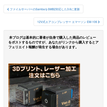
投
ファイルサーバーのSambaをSMB2対応した3.6に更新
稿
ナ
12V式エアコンプレッサー エマーソン EM-106
ビ
ゲ
本ブログは基本的に著者が自身で購入した商品のレビュー
をポストするものですが、あなたがリンクから購入するとア
ー
フェリエイト報酬が発生する場合があります。
シ
ョ
ン