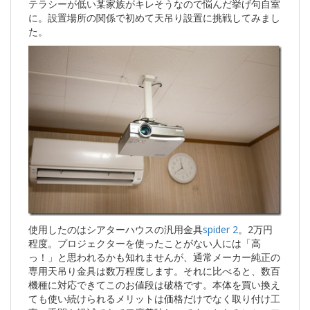
テラシーが低い某家族がキレそうなので悩んだ挙げ句自室
に。設置場所の関係で初めて天吊り設置に挑戦してみまし
た。
使用したのはシアターハウスの汎用金具
spider 2
。2万円
程度。プロジェクターを使ったことがない人には「高
っ！」と思われるかも知れませんが、通常メーカー純正の
専用天吊り金具は数万程度します。それに比べると、数百
機種に対応できてこのお値段は破格です。本体を買い換え
ても使い続けられるメリットは価格だけでなく取り付け工