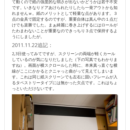
て動くので紙の強度的な弱さが出ないかどうかは若干不安
です。いきなりドアあけられたりしたら一発アウトかも知
れませんｗ。紙のメリットとして軽量な点があります。３
点の金具で固定するのですが、重要自体は真ん中の１点だ
けでも楽勝でした。まぁ綺麗に巻き上げするにはロールが
たわまわないことが重要なのできっちり３点で保持するよ
うにしましたが。
2011.11.22追記：
2,3日使ってみてですが、スクリーンの両端が軽くカール
しているのが気になりだしました（下の写真でもわかりま
すね）。画面が横スクロールした時に、本来真っ直ぐな横
線がここにかかるとクニャっと曲がって見えてしまいま
す。これは同じ紙スクリーンでも左右に固いフレームが入
るタペストリータイプには無かった欠点です。これはちょ
っといただけないです。