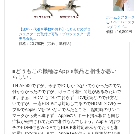
ホームシアター
る！ペーパースク
ンチワイド…
【送料・代引き手数料無料】ほとんどのプロ
価格：16,800
ジェクターに取付け可能！プロジェクター用
天吊金具…
価格：20,790円（税込、送料込）
■どうもこの機種はApple製品と相性が悪い
らしい…
TH-AE500ですが、今までPCしかつないでなかったので気
付かなかったのですが、けっこう相性問題があるみたいで
す。まぁ、HDMIもついておらず、DVI接続なので仕方な
いですが。一応HDCPには対応してるのでHDMI->DVIケー
ブルでAppleTVをついないでみたところ、起動時のリンゴ
マークから先へ進まず。Appleのサポート掲示板にも同じ
症状が報告されてたので相性なんでしょう。AppleTVはウ
チのHDMI付きWEGAでもHDCP未対応表示がでたりと相
性厳しめな気がします。AppleTVが使えると家族的には便