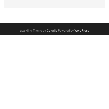
sparkling Theme by
Colorlib
Powered by
WordPress