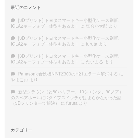
最近のコメント
[3Dプリント] トヨタスマートキー小型化ケース刷新、
IGLA2キーフォブ一体型もあるよ！
に
気合小太郎
より
[3Dプリント] トヨタスマートキー小型化ケース刷新、
IGLA2キーフォブ一体型もあるよ！
に
furuta
より
[3Dプリント] トヨタスマートキー小型化ケース刷新、
IGLA2キーフォブ一体型もあるよ！
に
だいまる
より
Panasonic食洗機NP-TZ300のH21エラーを解消する
に
やまこお
より
新型クラウン（と80ハリアー、10シエンタ、90ノア）
のスペアホールにDタイプスイッチがはまらかなかった話
（3Dプリンターで解決）
に
furuta
より
カテゴリー