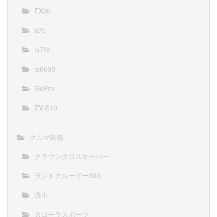
FX30
a7c
α7IV
α6600
GoPro
ZV-E10
クルマ関係
クラウンクロスオーバー
ランドクルーザー300
洗車
カローラスポーツ