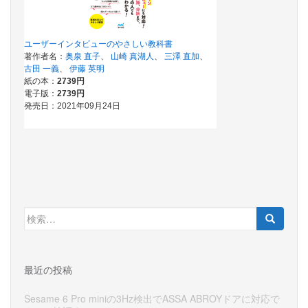
検
索:
最近の投稿
Sesame 6 Pro miniの3Hz検出でASSA ABROYドアに対応で