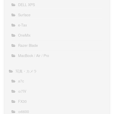
DELL XPS
Surface
e-Tax
OneMix
Razer Blade
MacBook / Air / Pro
写真・カメラ
a7c
α7IV
FX30
α6600