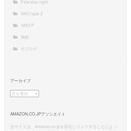
Fate/stay night
VAIO type Z
VAIO P
雑想
モブログ
アーカイブ
ア
ー
カ
イ
AMAZON.CO.JPアソシエイト
ブ
当サイトは、Amazon.co.jpを宣伝しリンクすることによっ