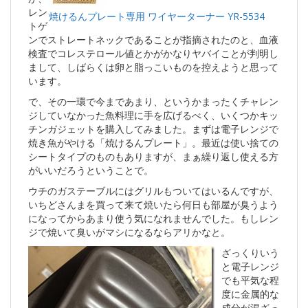
レン
焼けるんプレート専用 ワイヤーターナー YR-5534
トゲ
ンでストレートネックであることが指摘されたのと、血液
検査でコレステロール値とかがかなりヤバイことが判明し
まして、しばらくは卵と脂っこいものを控えようと思って
います。
で、その一環で今まであまり、というかまったくチャレン
ジしていなかった魚料理に手を広げるべく、いくつかキッ
チンガジェットを購入してみました。まずは電子レンジで
焼き魚がやける「焼けるんプレート」。最近は使い捨ての
シートタイプのものもありますが、まぁ繰り返し使える方
がいいだろうということで。
ウチのガステーブルにはグリルもついてはいるんですが、
いちどさんまを買って来て焼いたら何日も部屋が臭うよう
になってからあまり使う気になれませんでした。もしレン
ジで焼いて臭いがマシになるならアリかなと。
ざっくりいう
と電子レンジ
でも平気な程
度に金属的な
成分が混ざっ