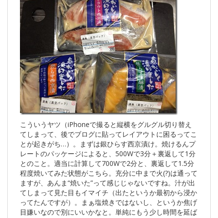
こういうヤツ（iPhoneで撮ると縦横をグルグル切り替え
てしまって、後でブログに貼ってレイアウトに困るってこ
とが起きがち…）。まずは銀ひらす西京漬け。焼けるんプ
レートのパッケージによると、500Wで3分＋裏返して1分
とのこと。適当に計算して700Wで2分と、裏返して1.5分
程度焼いてみた状態がこちら。充分に中まで火(?)は通って
ますが、あんま“焼いた”って感じじゃないですね。汁が出
てしまって見た目もイマイチ（出たというか最初から浸か
ってたんですが）。まぁ塩焼きではないし、というか焦げ
目嫌いなので別にいいかなと。単純にもう少し時間を延ば