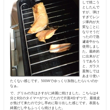
しで焼こう
としたんで
すが、弾け
すぎてレン
ジ庫内が大
変なことに
なりそうだ
ったので急
遽途中から
使用しまし
た。最終的
に出来がど
うであろう
と、ガラス
蓋無しでは
あまり使い
たくない感じです。500Wでゆっくり加熱したらいいのか
なぁ。
で、グリルの方はさすがに綺麗に焼けました。こちらは4
分と8分のタイマーがついてたので片面4分ずつで、最後皮
が焦げて来たので少し早めに取り出した感じです。表面も
綺麗だし中もふっくら焼けました。