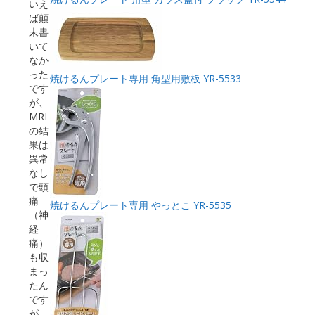
いえ
ば顛
末書
いて
なか
った
焼けるんプレート専用 角型用敷板 YR-5533
です
が、
MRI
の結
果は
異常
なし
で頭
痛
焼けるんプレート専用 やっとこ YR-5535
（神
経
痛）
も収
まっ
たん
です
が、