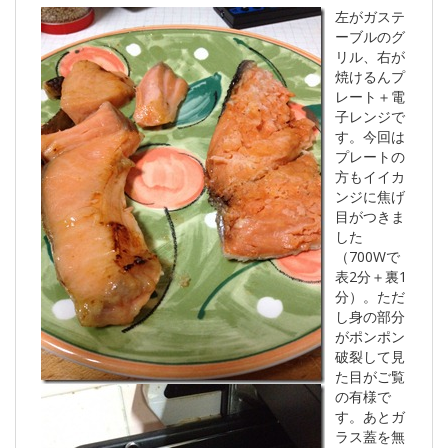
左がガステ
ーブルのグ
リル、右が
焼けるんプ
レート＋電
子レンジで
す。今回は
プレートの
方もイイカ
ンジに焦げ
目がつきま
した
（700Wで
表2分＋裏1
分）。ただ
し身の部分
がポンポン
破裂して見
た目がご覧
の有様で
す。あとガ
ラス蓋を無