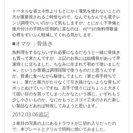
トータルな省エネ性よりもとにかく電気を使わないことの
方が重要視されるご時世なので、なんでもかんでも電子レ
ンジ調理でいいのかって気もしますが、とにかく下準備と
後片付けの手間が圧倒的に楽なのは、σ(^^)の魚料理敬遠
心裡をずいぶん軽減してくれる気がします。
■オマケ：骨抜き
魚料理をするならいずれ必要になるだろうと一緒に骨抜き
も買って来たんですが、上記のお魚には結構骨があって早
速焼くに立ちました。ちなみに生まれて初めて使いました
ｗ。というか普通は調理段階で使うものだと思うんです
が、普通に食べながら駆使してました（箸と両手持ちで
ｗ）。箸だと握力がたりなくて引き抜けないような骨もズ
ボっとぬけていいですね。左手で使うにはちょっと大きく
て固い目のを買ってしまったかなという感じ。いずれもう
少し小さいものか、なにかもっとスゴイ工夫のされた新し
い製品などあれば特攻してみようと思います。
2012.03.06追記
１枚目の写真の上にあるトラウトが二切れ入りだったの
で、本プレートとグリルで同時に焼いてみました。