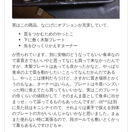
実はこの商品、なにげにオプションが充実していて、
皿をつかむためのやっとこ
下に敷く木製プレート
魚をひっくりかえすターナー
が売られています。別に安物のどうなってもいい食卓なの
で直置きでもいいやと思ってなにも買って来なかったんで
すが、木製プレートはあっても良かったかなと。やっぱり
食卓の上で皿を動かしたいことってなんだかんだである
し。やっとこは便利だろうけど、さすがに置き場所とかく
うのもなぁ。ターナーはいらん。プレートは今度ハンズい
った時に覚えてたら買ってもいいかな。実はこのプレート
の倍くらいの値段がして「そのまんま皿として食卓に出せ
まっせ」って謳ってるものもあったんですが、σ(^^)は別
に見た目はキニシナイので、それよりは素手で扱える別体
のプレートの方がいいんじゃないかなと思いました。まぁ
また使わない時に嵩張るので、段ボールでも敷いとくかっ
て案もあるんですけどもｗ。