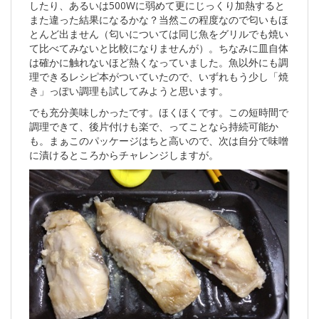
したり、あるいは500Wに弱めて更にじっくり加熱すると
また違った結果になるかな？当然この程度なので匂いもほ
とんど出ません（匂いについては同じ魚をグリルでも焼い
て比べてみないと比較になりませんが）。ちなみに皿自体
は確かに触れないほど熱くなっていました。魚以外にも調
理できるレシピ本がついていたので、いずれもう少し「焼
き」っぽい調理も試してみようと思います。
でも充分美味しかったです。ほくほくです。この短時間で
調理できて、後片付けも楽で、ってことなら持続可能か
も。まぁこのパッケージはちと高いので、次は自分で味噌
に漬けるところからチャレンジしますが。