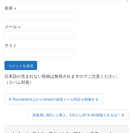
名前
※
メール
※
サイト
日本語が含まれない投稿は無視されますのでご注意ください。
（スパム対策）
投
Thunderbird上からGmailの迷惑メール判定を制御する
稿
ナ
実家用にBDレコ導入。4月からAT-X HD視聴できるぜ！
ビ