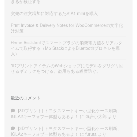
きるか検証する
突発の注文増加に対応するためA1 miniを導入
Print Invoice & Delivery Notes for WooCommerceの文字化
け対策
Home Assistantでスマートプラグの消費電力値をリアルタ
イムで取得する（M5 StackによるBluetoothプロキシを導
入）
3DプリントアイテムのWebショップにモデルをグリグリ回
せるギミックをつける。盗用もある程度防ぐ。
最近のコメント
[3Dプリント] トヨタスマートキー小型化ケース刷新、
IGLA2キーフォブ一体型もあるよ！
に
気合小太郎
より
[3Dプリント] トヨタスマートキー小型化ケース刷新、
IGLA2キーフォブ一体型もあるよ！
に
furuta
より