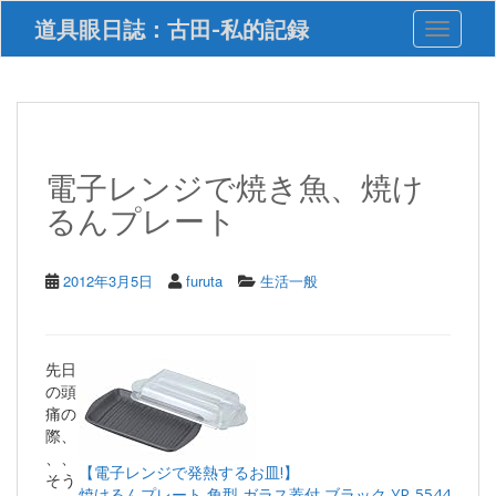
S
道具眼日誌：古田-私的記録
Toggle 
k
i
p
t
o
m
a
電子レンジで焼き魚、焼け
i
るんプレート
n
c
o
n
2012年3月5日
furuta
生活一般
t
e
n
t
先日
の頭
痛の
際、
、、
【電子レンジで発熱するお皿!】
そう
焼けるんプレート 角型 ガラス蓋付 ブラック YR-5544