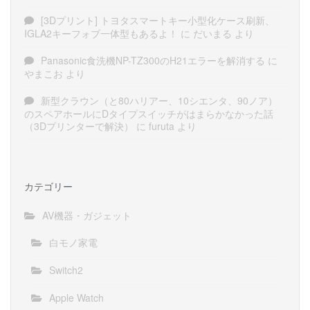
[3Dプリント] トヨタスマートキー小型化ケース刷新、
IGLA2キーフォブ一体型もあるよ！
に
だいまる
より
Panasonic食洗機NP-TZ300のH21エラーを解消する
に
やまこお
より
新型クラウン（と80ハリアー、10シエンタ、90ノア）
のスペアホールにDタイプスイッチがはまらかなかった話
（3Dプリンターで解決）
に
furuta
より
カテゴリー
AV機器・ガジェット
白モノ家電
Switch2
Apple Watch