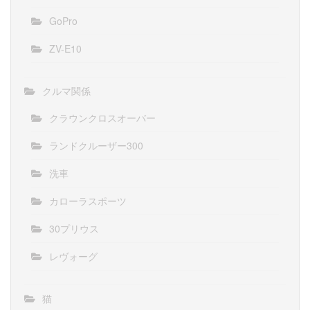
GoPro
ZV-E10
クルマ関係
クラウンクロスオーバー
ランドクルーザー300
洗車
カローラスポーツ
30プリウス
レヴォーグ
猫