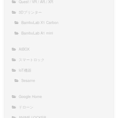
Quest / VR / AR / XR
3Dプリンター
BambuLab X1 Carbon
BambuLab A1 mini
AIBOX
スマートロック
IoT機器
Sesame
Google Home
ドローン
ANIME LOCKER