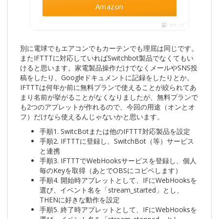
Amazon
ポチップ
別に電球でもエアコンでもカーテンでも理屈は同じです。
またIFTTTに対応していればSwitchbot製品でなくてもい
けると思います。家電製品操作だけでなくメールやSNS投
稿をしたり、Googleドキュメントに記録をしたりとか。
IFTTTは何年か前に無料プランで使えることが絞られてあ
まり名前が挙がることがなくなりましたが、無料プランで
も2つのアプレットが作れるので、今回の用途（オンとオ
フ）だけなら使えるんじゃないかと思います。
手順1. SwitcBotまたは他のIFTTT対応製品を設定
手順2. IFTTTに登録し、SwitchBot（等）サービス
と連携
手順3. IFTTTでWebHooksサービスを登録し、個人
毎のKeyを取得（あとでOBSにコピペします）
手順4. 開始時アプレットとして、IFにWebHooksを
選び、イベント名を「stream_started」とし、
THENに好きな動作を設定
手順5. 終了時アプレットとして、IFにWebHooksを