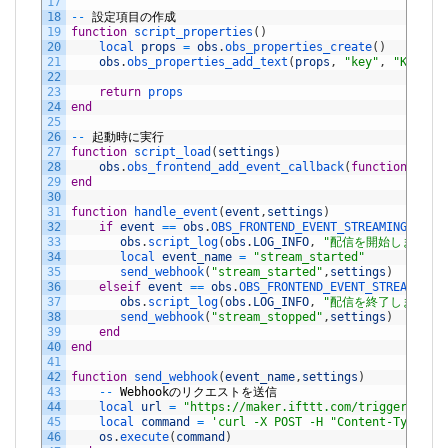
17
18
--
設定項目の作成
19
function
script_properties
(
)
20
local 
props
=
obs
.
obs_properties_create
(
)
21
obs
.
obs_properties_add_text
(
props
,
"key"
,
"Key"
,
22
23
return
props
24
end
25
26
--
起動時に実行
27
function
script_load
(
settings
)
28
obs
.
obs_frontend_add_event_callback
(
function
(
even
29
end
30
31
function
handle_event
(
event
,
settings
)
32
if
event
==
obs
.
OBS_FRONTEND_EVENT_STREAMING_STAR
33
obs
.
script_log
(
obs
.
LOG_INFO
,
"配信を開始しました。
34
local 
event_name
=
"stream_started"
35
send_webhook
(
"stream_started"
,
settings
)
36
elseif
event
==
obs
.
OBS_FRONTEND_EVENT_STREAMING_
37
obs
.
script_log
(
obs
.
LOG_INFO
,
"配信を終了しました。
38
send_webhook
(
"stream_stopped"
,
settings
)
39
end
40
end
41
42
function
send_webhook
(
event_name
,
settings
)
43
--
Webhook
のリクエストを送信
44
local 
url
=
"https://maker.ifttt.com/trigger/"
.
.
e
45
local 
command
=
'curl -X POST -H "Content-Type: a
46
os
.
execute
(
command
)