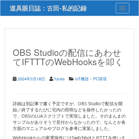
S
道具眼日誌：古田-私的記録
Toggle 
k
i
p
t
o
m
a
OBS Studioの配信にあわせ
i
てIFTTTのWebHooksを叩く
n
c
o
n
・
2024年3月18日
furuta
IoT機器
PC環境
t
e
n
t
詳細は別記事で書く予定ですが、OBS Studioで配信を開
始／終了するたびに宅内の照明などを操作したかったの
で、OBSのLUAスクリプトで実現しました。そのまんまの
サンプルがありそうで見付からなかったので、なんとか各
方面のマニュアルやブログを参考に実装しました。
WebHookからの家電操作にはSwitchbotとIFTTTを使いま