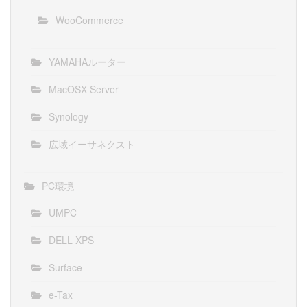
WooCommerce
YAMAHAルーター
MacOSX Server
Synology
広域イーサネクスト
PC環境
UMPC
DELL XPS
Surface
e-Tax