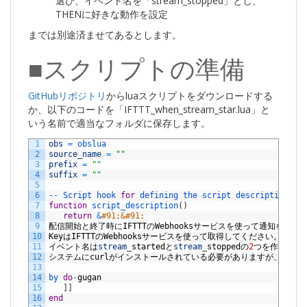
選び、イベント名を「stream_stopped」とし、
THENに好きな動作を設定
までは別途済ませてあるとします。
■スクリプトの準備
GitHubリポジトリ
からluaスクリプトをダウンロードする
か、以下のコードを「IFTTT_when_stream_star.lua」と
いう名前で適当なフォルダに保存します。
1
obs
=
obslua
2
source_name
=
""
3
prefix
=
""
4
suffix
=
""
5
6
--
Script 
hook 
for
defining 
the 
script 
description
7
function
script_description
(
)
8
return
&
#91;&#91;
9
配信開始と終了時に
IFTTT
の
Webhooks
サービスを使って通知を送信
10
Key
は
IFTTT
の
Webhooks
サービスを使って取得してください。
11
イベント名は
stream
_
startedと
stream
_
stoppedの
2
つを作成して
12
システムに
curl
がインストールされている必要がありますが、最新の
13
14
by 
do
-
gugan
15
]
]
16
end