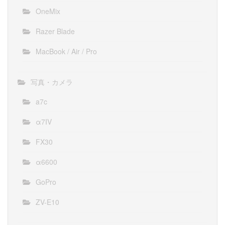
OneMix
Razer Blade
MacBook / Air / Pro
写真・カメラ
a7c
α7IV
FX30
α6600
GoPro
ZV-E10