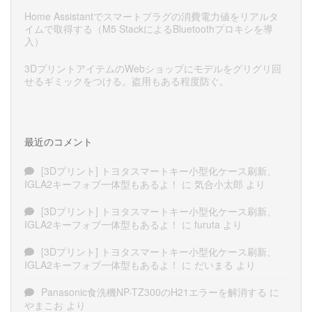
Home Assistantでスマートプラグの消費電力値をリアルタ
イムで取得する（M5 StackによるBluetoothプロキシを導
入）
3DプリントアイテムのWebショップにモデルをグリグリ回
せるギミックをつける。盗用もある程度防ぐ。
最近のコメント
[3Dプリント] トヨタスマートキー小型化ケース刷新、
IGLA2キーフォブ一体型もあるよ！
に
気合小太郎
より
[3Dプリント] トヨタスマートキー小型化ケース刷新、
IGLA2キーフォブ一体型もあるよ！
に
furuta
より
[3Dプリント] トヨタスマートキー小型化ケース刷新、
IGLA2キーフォブ一体型もあるよ！
に
だいまる
より
Panasonic食洗機NP-TZ300のH21エラーを解消する
に
やまこお
より