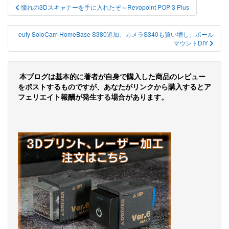
投
憧れの3Dスキャナーを手に入れたぞ～Revopoint POP 3 Plus
稿
ナ
eufy SoloCam HomeBase S380追加、カメラS340も買い増し、ポール
マウントDIY
ビ
ゲ
本ブログは基本的に著者が自身で購入した商品のレビュー
ー
をポストするものですが、あなたがリンクから購入するとア
フェリエイト報酬が発生する場合があります。
シ
ョ
ン