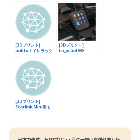
[3Dプリント]
[3Dプリント]
pulitoトイレラック
Logicool MX
にピッタリの引き出
Creative Console
しを作る
用デスクホルダーを
作成
[3Dプリント]
Starlink Mini用モ
バイルバッテリー運
用キットの大幅アッ
プグレード！
当方で作成した3Dプリント品の一部は有償頒布も行