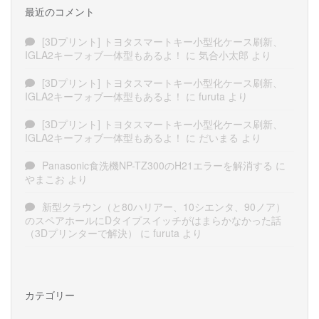
最近のコメント
[3Dプリント] トヨタスマートキー小型化ケース刷新、
IGLA2キーフォブ一体型もあるよ！
に
気合小太郎
より
[3Dプリント] トヨタスマートキー小型化ケース刷新、
IGLA2キーフォブ一体型もあるよ！
に
furuta
より
[3Dプリント] トヨタスマートキー小型化ケース刷新、
IGLA2キーフォブ一体型もあるよ！
に
だいまる
より
Panasonic食洗機NP-TZ300のH21エラーを解消する
に
やまこお
より
新型クラウン（と80ハリアー、10シエンタ、90ノア）
のスペアホールにDタイプスイッチがはまらかなかった話
（3Dプリンターで解決）
に
furuta
より
カテゴリー