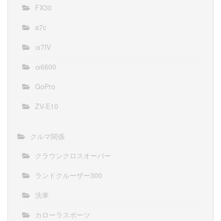
FX30
a7c
α7IV
α6600
GoPro
ZV-E10
クルマ関係
クラウンクロスオーバー
ランドクルーザー300
洗車
カローラスポーツ