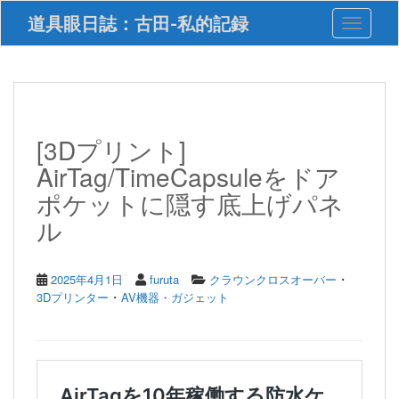
S
道具眼日誌：古田-私的記録
Toggle 
k
i
p
t
o
m
a
[3Dプリント]
i
AirTag/TimeCapsuleをドア
n
c
ポケットに隠す底上げパネ
o
ル
n
t
e
n
・
2025年4月1日
furuta
クラウンクロスオーバー
t
・
3Dプリンター
AV機器・ガジェット