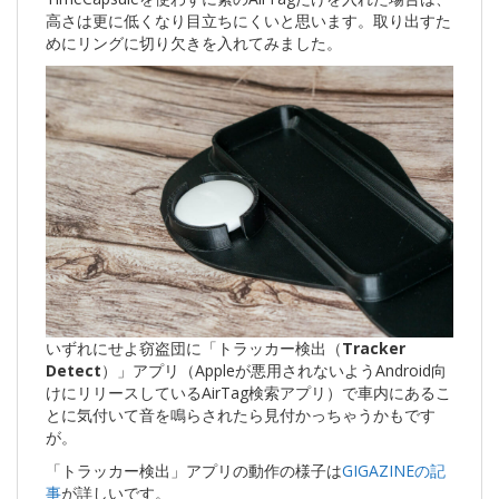
高さは更に低くなり目立ちにくいと思います。取り出すた
めにリングに切り欠きを入れてみました。
いずれにせよ窃盗団に「トラッカー検出（
Tracker
Detect
）」アプリ（Appleが悪用されないようAndroid向
けにリリースしているAirTag検索アプリ）で車内にあるこ
とに気付いて音を鳴らされたら見付かっちゃうかもです
が。
「トラッカー検出」アプリの動作の様子は
GIGAZINEの記
事
が詳しいです。