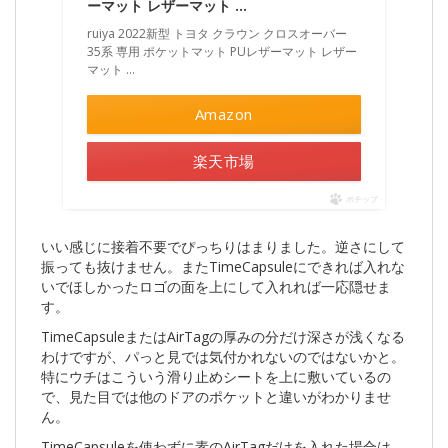
ーマット レザーマット …
ruiya 2022新型 トヨタ クラウン クロスオーバー
35系 専用 ポケットマット PUレザーマット レザー
マット ...
Amazon
楽天市場
ポチップ
いい感じに接着不要でぴっちりはまりました。逆さにして
振っても抜けません。またTimeCapsuleにできれば入れな
いでほしかったロゴの面を上にして入れれば一応隠せま
す。
TimeCapsuleまたはAirTagの厚みの分だけ深さが浅くなる
わけですが、パっと見では気付かれないのではないかと。
特にウチはこういう滑り止めシートを上に敷いているの
で、見た目では他のドアのポケットと違いがわかりませ
ん。
TimeCapsuleを使わずに素のAirTagだけを入れた場合は、