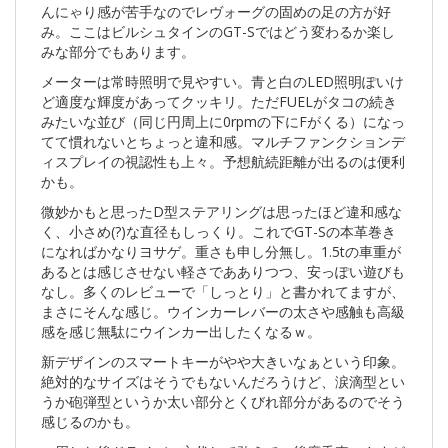
んにゃり感が苦手なのでレヴォーグの固めの足の方が好
み。ここはビルシュタインのGT-Sではどう変わるか楽し
みな部分でもあります。
メーターは常時照明で見やすい。青と白のLED照明ぽいけ
ど適度な輝度があってクッキリ。ただFUELがタコの続き
みたいな並び（同じ円周上に0rpmの下にFがくる）になっ
てて慣れないとちょっと違和感。マルチファンクションデ
ィスプレイの視認性も上々。予想航続距離が出るのは便利
かも。
微妙かもと思ったD型ステアリングは思ったほど違和感な
く、小さめ(?)な直径もしっくり。これでGT-Sの本革巻き
になればかなりヨサゲ。重さも申し分無し。1.5tの車重が
あるとは感じさせない軽さであありつつ、安っぽい遊びも
なし。多くのレビューで「しっとり」と書かれてますが、
まさにそんな感じ。ウインカーレバーの太さや感触も高級
感を感じ無駄にウインカー出したくなるｗ。
新デザインのスマートキーがやや大きいなぁという印象。
絶対的なサイズはそうでもないんだろうけど、涙滴型とい
うか砲弾型というか太い部分とくびれ部分があるのでそう
感じるのかも。