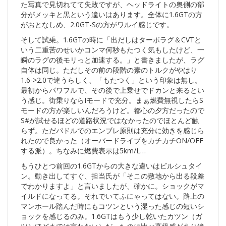
た写真で見切れてて失敗ですが、ヘッドライトの奥側の部
分がメッキと黒という違いはあります。全体に1.6GTの方
がおとなしめ、2.0GT-Sの方がワルイ感じです。
そして試乗。1.6GTの時に「出だしはターボラグ＆CVTと
いう二重苦のせいかコンマ何秒もたつく気もしたけど、一
瞬のラグの後モリっと加速する。」と書きましたが、ラグ
自体は同じ。ただしその前の段階の素のトルクがやはり
1.6->2.0で違うらしく、「もたつく」という印象は無し。
最初からパワフルで、その後で上乗せでドカンと来るとい
う感じ。街乗りならIモードで充分。まぁ燃費無視したらS
モードの方が楽しいんだろうけど。都心の夕方だったので
S#が試せるほどの道路状況ではなかったのでほとんど触
らず。ただパドルでのエンブレ原則は充分に効きを感じら
れたので良かった（オーバードライブをカチカチON/OFF
する派）。ちなみに燃費表示は5km/L…
もうひとつ前回の1.6GTからの大きな違いはビルシュタイ
ン。動き出してすぐ、担当氏が「そこの敷地から出る段差
でわかりますよ」と言いましたが、確かに。ショックがマ
イルドになってる。それでいてふにゃってはない。路上の
マンホール踏んだ時にもコツンという湿った感じの短いシ
ョックを感じるのみ。1.6GTはもう少し乾いたカツン（ガ