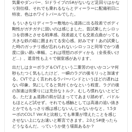
気量やダンパー、SIドライブのS#がないなど足回りはかな
り別仕様。それでも乗れるならとディーラーに配備初日に
特攻。色はホワイトパールでした。
もういきなりディーラー敷地から道路に出る段差でボディ
剛性がガチガチに固いのは感じました。昔試乗したシロッ
コを彷彿とさせる戦車感。段差超えても交差点曲がっても
大きな鉄の箱に囲まれてる安心感。好みです！あの試乗し
た時のガッチリ感が忘れられないシロッコと同等でかつ適
度に扱い易い車幅。これは理想のボディかも（全長長いけ
ど…）。遮音性も上々で個室感があります。
出だしはターボラグ＆CVTという二重苦のせいかコンマ何
秒もたつく気もしたけど、一瞬のラグの後モリっと加速す
る。CVTでよく言われるラバーバンドというほどの遅れは
ない印象。気にしてると気付くかなという程度。ラグの後
の加速は街乗りには充分なトルク。むしろ慣れないとビビ
る。ただまぁ道路の前が詰まっててあまり踏めず、パドル
もほとんど試せず。それでも感触としては高速の追い抜き
とかでももっさり感は感じないんじゃないかなと。1.5タ
ーボのCOLT Ver.Rと比較しても車重が増えたことを感じ
させない上になお速いと断言できます。2.0とS#使ったら
どうなるんだ。っていうか使う場面あるか？