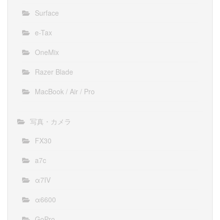
Surface
e-Tax
OneMix
Razer Blade
MacBook / Air / Pro
写真・カメラ
FX30
a7c
α7IV
α6600
GoPro