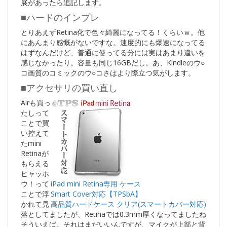
展があったら追記します。
■ハードのインプレ
とりあえずRetina化で色々綺麗になってる！くらいｗ。他
にあんまり感慨がないですな。速度的にも爆速になってる
はずなんだけど、普通に使ってる分には実はあまり違いを
感じなかったり。容量も同じ16GBだし。あ、Kindleのウ○
コ画質のコミックのウ○コさはより際立つ気がします。
■アクセサリの買い直し
Airも買っ
たしって
ことで買
い控えて
たmini
Retinaが
もらえる
ヒャッホ
ウ！って
iPad mini Retina専用 ケース
ことで浮
Smart Cover対応【TPSbA】
かれて見
高品質ハードケース クリア(スマートカバー対応)
落としてましたが、Retinaでは0.3mm厚くなってましたね
そういえば。それはまだいいんですが、マイクが上部と背