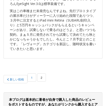
ろんEyeSight Ver.3.0は標準装備です。
実はこの車種まだ未発売なんですよね。先行プロトタイプ
の展示車だけがディーラーに入り始めた段階でありつつ、
３月中に注文するとiPad mini Retina（SUBARU刻印入
り）と5万円キャッシュバックがもらえるというキャンペ
ーンがあり、試乗しないで乗るのはどうよ、と思いつつも
契約。まぁ５月に発売されてから試乗して決めてたら秋と
かになっちゃうかもでしたし。今んとこ７月予定とのこと
です。「レヴォーグ」カテゴリを新設し、随時状況を書い
ていきたいと思います。
投
1
2
新しい投稿
稿
の
ペ
本ブログは基本的に著者が自身で購入した商品のレビュー
をポストするものですが、あなたがリンクから購入するとア