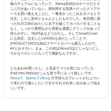
面のデュアルになっていて、Retina非対応のケースだとそ
こに穴があいていない。再利用する気満々だったクリアケ
ースを買い換えることに。一番安かったこれをダメもとで
注文。しかし意外とちゃんとしたものでした。初代用に買
ったELECOMのみたいに右下が緩くてカパカパすることも
なく。しっかり透明ながら背面も適度にグリップがあって
持ちやすい。760円あなどりがたし。そしてSmartCover
にも対応。注文したLEVORGも赤だしってことで、
(PRODUCT)REDな純正スマートカバーも購入したので。
Airとおそろい。まぁ、この赤はNexus5ほどじゃないにし
ろかなりオレンジ入ってて微妙なんですが…
ともあれAir買ったし、と見送りつつも気になっていた
iPad mini Retinaがこんな形で手に入って嬉しいです。
Nexus7
、
Xperia Z Ultra
と片手持ちタブレットがだぶつい
て来たので減らしたいですがそれぞれ良い点があって悩ま
しいです。