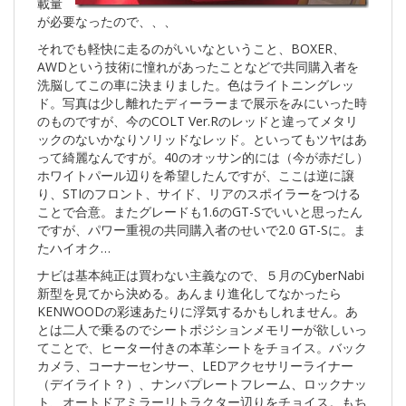
載量
が必要なったので、、、
それでも軽快に走るのがいいなということ、BOXER、
AWDという技術に憧れがあったことなどで共同購入者を
洗脳してこの車に決まりました。色はライトニングレッ
ド。写真は少し離れたディーラーまで展示をみにいった時
のものですが、今のCOLT Ver.Rのレッドと違ってメタリ
ックのないかなりソリッドなレッド。といってもツヤはあ
って綺麗なんですが。40のオッサン的には（今が赤だし）
ホワイトパール辺りを希望したんですが、ここは逆に譲
り、STIのフロント、サイド、リアのスポイラーをつける
ことで合意。またグレードも1.6のGT-Sでいいと思ったん
ですが、パワー重視の共同購入者のせいで2.0 GT-Sに。ま
たハイオク…
ナビは基本純正は買わない主義なので、５月のCyberNabi
新型を見てから決める。あんまり進化してなかったら
KENWOODの彩速あたりに浮気するかもしれません。あ
とは二人で乗るのでシートポジションメモリーが欲しいっ
てことで、ヒーター付きの本革シートをチョイス。バック
カメラ、コーナーセンサー、LEDアクセサリーライナー
（デイライト？）、ナンバプレートフレーム、ロックナッ
ト、オートドアミラーリトラクター辺りをチョイス。もち