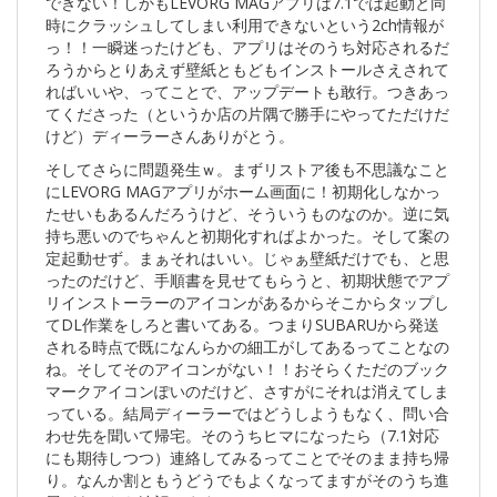
できない！しかもLEVORG MAGアプリは7.1では起動と同
時にクラッシュしてしまい利用できないという2ch情報が
っ！！一瞬迷ったけども、アプリはそのうち対応されるだ
ろうからとりあえず壁紙ともどもインストールさえされて
ればいいや、ってことで、アップデートも敢行。つきあっ
てくださった（というか店の片隅で勝手にやってただけだ
けど）ディーラーさんありがとう。
そしてさらに問題発生ｗ。まずリストア後も不思議なこと
にLEVORG MAGアプリがホーム画面に！初期化しなかっ
たせいもあるんだろうけど、そういうものなのか。逆に気
持ち悪いのでちゃんと初期化すればよかった。そして案の
定起動せず。まぁそれはいい。じゃぁ壁紙だけでも、と思
ったのだけど、手順書を見せてもらうと、初期状態でアプ
リインストーラーのアイコンがあるからそこからタップし
てDL作業をしろと書いてある。つまりSUBARUから発送
される時点で既になんらかの細工がしてあるってことなの
ね。そしてそのアイコンがない！！おそらくただのブック
マークアイコンぽいのだけど、さすがにそれは消えてしま
っている。結局ディーラーではどうしようもなく、問い合
わせ先を聞いて帰宅。そのうちヒマになったら（7.1対応
にも期待しつつ）連絡してみるってことでそのまま持ち帰
り。なんか割ともうどうでもよくなってますがそのうち進