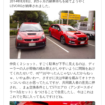
2014年8月8日、約5ヶ月の納車待ちを経てようやく
LEVORGが納車されました。
仲良く２ショット。すごく駐車が下手に見えるのは、ディ
ーラーの人が荷物の積み替えがしやすいように間隔をあけ
てくれたせいで、σ(^^)がやったんじゃないんだからねっ
ｗ。いやぁ赤いわー。さすがに次は年齢を鑑みてオトナカ
ッコいい白とか思ってたんですが、共同購入者の意見に押
され、、まぁ交換条件としてSTIエアロ（アンダースポイ
ラー3点セット）をつけることで合意したし、今はこれは
これでと気に入ってるんですけどね。