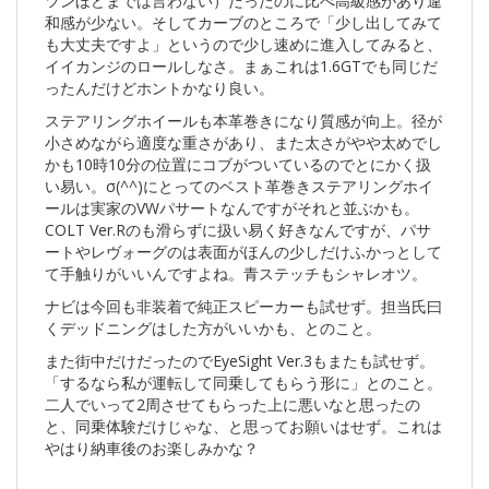
ツンほどまでは言わない）だったのに比べ高級感があり違
和感が少ない。そしてカーブのところで「少し出してみて
も大丈夫ですよ」というので少し速めに進入してみると、
イイカンジのロールしなさ。まぁこれは1.6GTでも同じだ
ったんだけどホントかなり良い。
ステアリングホイールも本革巻きになり質感が向上。径が
小さめながら適度な重さがあり、また太さがやや太めでし
かも10時10分の位置にコブがついているのでとにかく扱
い易い。σ(^^)にとってのベスト革巻きステアリングホイ
ールは実家のVWパサートなんですがそれと並ぶかも。
COLT Ver.Rのも滑らずに扱い易く好きなんですが、パサ
ートやレヴォーグのは表面がほんの少しだけふかっとして
て手触りがいいんですよね。青ステッチもシャレオツ。
ナビは今回も非装着で純正スピーカーも試せず。担当氏曰
くデッドニングはした方がいいかも、とのこと。
また街中だけだったのでEyeSight Ver.3もまたも試せず。
「するなら私が運転して同乗してもらう形に」とのこと。
二人でいって2周させてもらった上に悪いなと思ったの
と、同乗体験だけじゃな、と思ってお願いはせず。これは
やはり納車後のお楽しみかな？