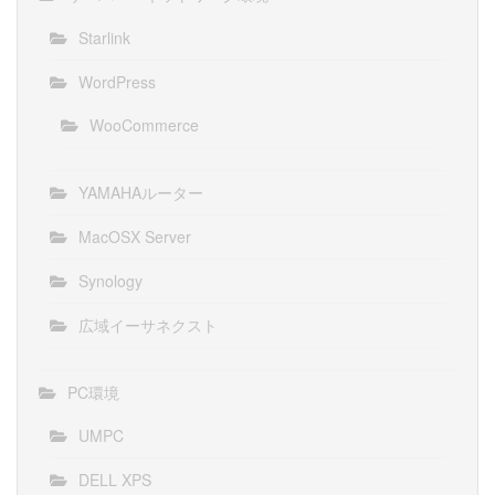
Starlink
WordPress
WooCommerce
YAMAHAルーター
MacOSX Server
Synology
広域イーサネクスト
PC環境
UMPC
DELL XPS