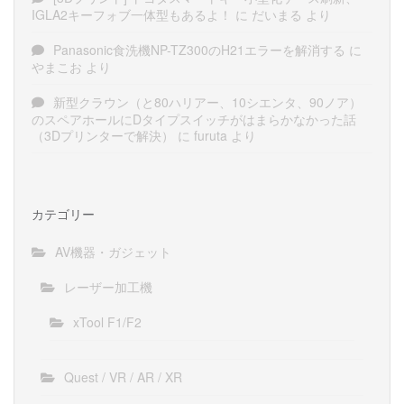
IGLA2キーフォブ一体型もあるよ！
に
だいまる
より
Panasonic食洗機NP-TZ300のH21エラーを解消する
に
やまこお
より
新型クラウン（と80ハリアー、10シエンタ、90ノア）
のスペアホールにDタイプスイッチがはまらかなかった話
（3Dプリンターで解決）
に
furuta
より
カテゴリー
AV機器・ガジェット
レーザー加工機
xTool F1/F2
Quest / VR / AR / XR