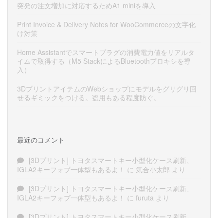
突発の注文増加に対応するためA1 miniを導入
Print Invoice & Delivery Notes for WooCommerceの文字化
け対策
Home Assistantでスマートプラグの消費電力値をリアルタ
イムで取得する（M5 StackによるBluetoothプロキシを導
入）
3DプリントアイテムのWebショップにモデルをグリグリ回
せるギミックをつける。盗用もある程度防ぐ。
最近のコメント
[3Dプリント] トヨタスマートキー小型化ケース刷新、
IGLA2キーフォブ一体型もあるよ！
に
気合小太郎
より
[3Dプリント] トヨタスマートキー小型化ケース刷新、
IGLA2キーフォブ一体型もあるよ！
に
furuta
より
[3Dプリント] トヨタスマートキー小型化ケース刷新、