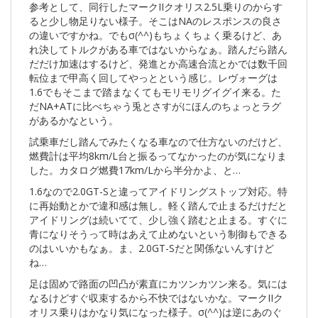
参考として、同行したマークIIクオリス2.5L乗りのからす
ると少し物足りない様子。そこはNAのレスポンスの良さ
の違いですかね。でもσ(^^)もちょくちょく乗るけど、あ
れ決してトルクがある車ではないからなぁ。踏んだら踏ん
だだけ加速はするけど、発進とか高速合流とかでは数千回
転位まで甲高く回してやっとという感じ。レヴォーグは
1.6でもそこまで踏まなくてもモリモリグイグイ来る。た
だNA+ATに比べちゃう兎とさすがにほんのちょっとラグ
があるかなという。
試乗車だし踏んでみたくなる車なので仕方ないのだけど、
燃費計は平均8km/L台と振るってなかったのが気になりま
した。カタログ燃費17km/Lから半分かよ、と…
1.6なので2.0GT-Sと違ってアイドリングストップ対応。特
に再始動とかで違和感は無し。軽く踏んで止まるだけだと
アイドリングは続いてて、少し強く踏むと止まる。すぐに
青になりそうって時はあえて止めないという制御もできる
のはいいかもなぁ。ま、2.0GT-Sだと関係ないんすけど
ね…
足は固めで路面の凹凸が素直にカツンカツン来る。気には
なるけどすぐ収束するから不快ではないかな。マークIIク
オリス乗りはかなり気になった様子。σ(^^)は逆にあのぐ