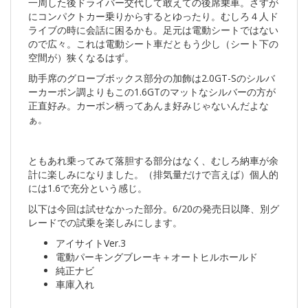
一周した後ドライバー交代して敢えての後席乗車。さすが
にコンパクトカー乗りからするとゆったり。むしろ４人ド
ライブの時に会話に困るかも。足元は電動シートではない
ので広々。これは電動シート車だともう少し（シート下の
空間が）狭くなるはず。
助手席のグローブボックス部分の加飾は2.0GT-Sのシルバ
ーカーボン調よりもこの1.6GTのマットなシルバーの方が
正直好み。カーボン柄ってあんま好みじゃないんだよな
ぁ。
ともあれ乗ってみて落胆する部分はなく、むしろ納車が余
計に楽しみになりました。（排気量だけで言えば）個人的
には1.6で充分という感じ。
以下は今回は試せなかった部分。6/20の発売日以降、別グ
レードでの試乗を楽しみにします。
アイサイトVer.3
電動パーキングブレーキ＋オートヒルホールド
純正ナビ
車庫入れ