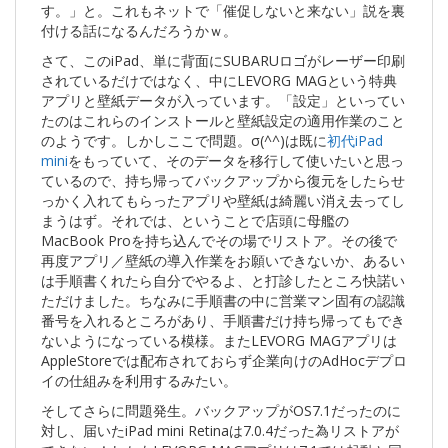
す。」と。これもネットで「催促しないと来ない」説を裏
付ける話になるんだろうかｗ。
さて、このiPad、単に背面にSUBARUロゴがレーザー印刷
されているだけではなく、中にLEVORG MAGという特典
アプリと壁紙データが入っています。「設定」といってい
たのはこれらのインストールと壁紙設定の適用作業のこと
のようです。しかしここで問題。σ(^^)は既に
初代iPad
mini
をもっていて、そのデータを移行して使いたいと思っ
ているので、持ち帰ってバックアップから復元をしたらせ
っかく入れてもらったアプリや壁紙は綺麗い消え去ってし
まうはず。それでは、ということで店頭に母艦の
MacBook Proを持ち込んでその場でリストア。その後で
再度アプリ／壁紙の導入作業をお願いできないか、あるい
は手順書くれたら自分でやるよ、と打診したところ快諾い
ただけました。ちなみに手順書の中に営業マン固有の認識
番号を入れるところがあり、手順書だけ持ち帰ってもでき
ないようになっている模様。またLEVORG MAGアプリは
AppleStoreでは配布されておらず企業向けのAdHocデプロ
イの仕組みを利用するみたい。
そしてさらに問題発生。バックアップがOS7.1だったのに
対し、届いたiPad mini Retinaは7.0.4だった為リストアが