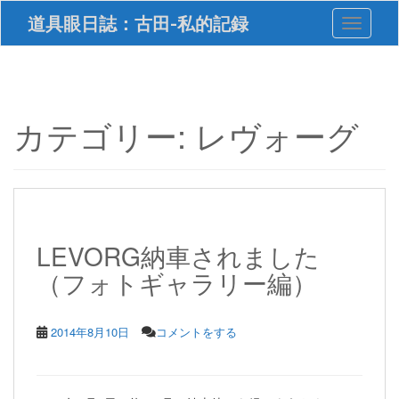
S
道具眼日誌：古田-私的記録
Toggle 
k
i
p
t
o
m
カテゴリー:
レヴォーグ
a
i
n
c
o
n
t
LEVORG納車されました
e
（フォトギャラリー編）
n
t
2014年8月10日
コメントをする