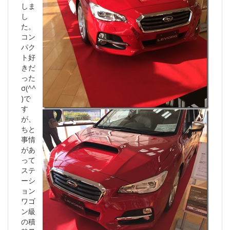
しま
し
た。
コン
パク
ト好
きだ
った
σ(^^
)で
す
が、
ちと
事情
があ
って
ステ
ーシ
ョン
ワゴ
ン級
の積