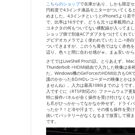
こちらのショップ
で在庫があり、しかも限定セッ
円程度で4.3インチ液晶モニターがついてくる
めました。4.3インチというとiPhone5より
で、比率は16:9です。どうも元々は車載用の
コネクタの何もついてない裸配線が入ってまし
ショップ側で別途ACアダプタをつけてくれて
グビデオカメラでよく使われていたミニ->赤
ついてきますが、このうち黄色ではなく赤色を
辺り、色々と間に合わせ感がｗ。まぁ安いから
さてではLiveShell Proの話。とりあえず、MacB
Thunderbolt->HDMI経由で入力した映像は
た。Windows機のGeForceのHDMI出力もO
護のかかったBD/HDレコーダーの映像とかは
ませんね）。入力は最高1080iまでのようです
入ですぐに（RTSP対応の）ファームウェア
特に操作パネルが全く操作を受け付けなくなり
も爪がひっかかってなかなか外せず。ドライバ
ったか？！と冷や汗まで。その後も操作を受け
抜いてバッテリーがなくなるまで放置して寝ま
です。