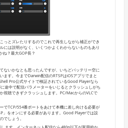
こっとズレたりするのでこれで再生しながら補正ができ
ルには説明がなく、いくつかよくわからないものもあり
かね？最大GOP長？
てないかなとも思ったんですが、いちどバッテリー空に
す。今までDarwin配信のRTSPはiOSアプリでまと
ll Pro公式サイトで検証されているGood Playerなら
すがに途中で配信パラメーターをいじるとクラッシュしがち
か視聴できずクラッシュします。PC/MacからのVLCで
でTCP/554番ポートをあけて本機に差し向ける必要が
TSP」をオンにする必要があります。Good Playerでは設
のでしょう。
がします。インターネット配信なら480p以下が実用的か