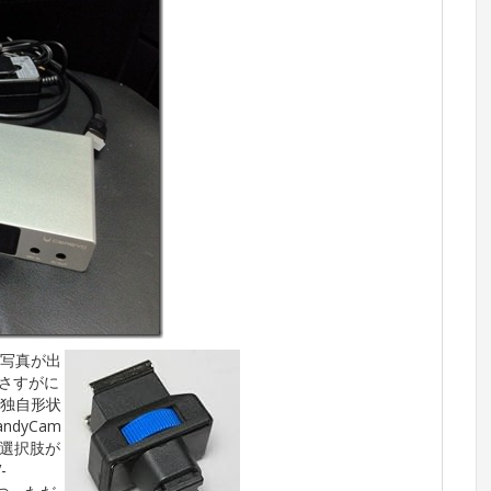
る写真が出
はさすがに
は独自形状
dyCam
選択肢が
-