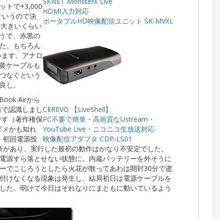
SKNET MonsterX Live
トで+3,000
HDMI入力対応
というので決
ポータブルHD映像配信ユニット SK-MVXL
若干大きいくらい
ようで、赤黒の
た。もちろん
います。アナロ
白黄ケーブルも
つなぐという
良し。
ook Airから
余裕で認識しまし
CEREVO 【LiveShell】
Kです（著作権保
PC不要で簡単・高画質なUstream・
ダメかも知れ
YouTube Live・ニコニコ生放送対応
。初回電源投
映像配信アダプタ CDP-LS01
更新があり、実行した最初の動作はかなり不安定でした。
電源すら落とせない状態に。内蔵バッテリーを外そうに
ーでこじろうとしたら火花が散ってあわは開封30分で逝
付けなくなる現象は発生し、結局初日は電源ケーブルを
した。明けて今日はそれなりにまともに動いているよう