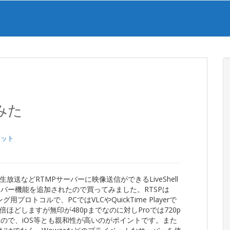
てみた
ェット
コ生放送などRTMPサーバーに映像送信ができるLiveShell
ーバー機能を追加されたので買ってみました。RTSPは
プロトコルで、PCではVLCやQuickTime Playerで
の倍ほどしますが無印が480pまでなのに対しProでは720p
るので、iOS等とも親和性が高いのがポイントです。また