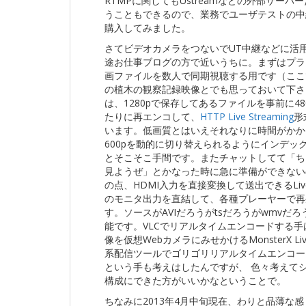
RTMPに関してもUstreamなどの外部サー
うこともできるので、業務でユーザテストの中
購入してみました。
さてビデオカメラをつないでUT中継などに活
途お仕事ブログの方で近いうちに。まずはプラ
画ファイルを数人で同期視聴する用です（ここ
の植木の観察記録映像とでも思っておいて下さ
は、1280pで保存してあるファイルを事前に480
たりに再エンコして、
HTTP Live Streaming
形
います。低画質とはいえそれなりに時間がかかる
600pを動的に切り替えられるようにインデッ
とそこそこ手間です。またチャットしてて「ち
見ようぜ」とかなった時に急に準備ができない
の点、HDMI入力を直接変換して送出できるLiveS
のモニタ出力を直結して、各種プレーヤーで再
す。ソースがAVIだろうがtsだろうがwmvだ
能です。VLCでリアルタイムエンコードする手は
像を仮想WebカメラにみせかけるMonsterX Live
系配信ツールでゴリゴリリアルタイムエンコー
という手も考えはしたんですが、 色々考えて
構成にできた方がいいかなということで。
ちなみに2013年4月中旬現在、わりと品薄な