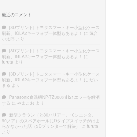
最近のコメント
[3Dプリント] トヨタスマートキー小型化ケース
刷新、IGLA2キーフォブ一体型もあるよ！
に
気合
小太郎
より
[3Dプリント] トヨタスマートキー小型化ケース
刷新、IGLA2キーフォブ一体型もあるよ！
に
furuta
より
[3Dプリント] トヨタスマートキー小型化ケース
刷新、IGLA2キーフォブ一体型もあるよ！
に
だい
まる
より
Panasonic食洗機NP-TZ300のH21エラーを解消
する
に
やまこお
より
新型クラウン（と80ハリアー、10シエンタ、
90ノア）のスペアホールにDタイプスイッチがはま
らかなかった話（3Dプリンターで解決）
に
furuta
より