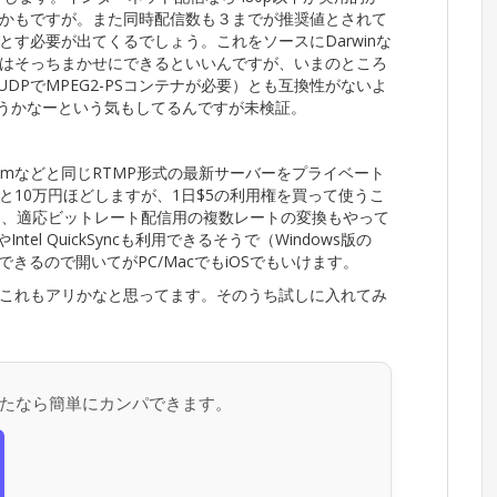
かもですが。また同時配信数も３までが推奨値とされて
す必要が出てくるでしょう。これをソースにDarwinな
はそっちまかせにできるといいんですが、いまのところ
ル（UDPでMPEG2-PSコンテナが必要）とも互換性がないよ
そうかなーという気もしてるんですが未検証。
eamなどと同じRTMP形式の最新サーバーをプライベート
10万円ほどしますが、1日$5の利用権を買って使うこ
と、適応ビットレート配信用の複数レートの変換もやって
el QuickSyncも利用できるそうで（Windows版の
できるので開いてがPC/MacでもiOSでもいけます。
これもアリかなと思ってます。そのうち試しに入れてみ
たなら簡単にカンパできます。