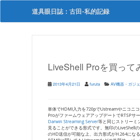
S
k
道具眼日誌：古田-私的記録
i
p
t
o
m
a
i
n
LiveShell Proを買っ
c
o
n
t
2013年4月21日
furuta
AV機器・ガジ
e
n
t
単体でHDMI入力を720pでUstreamやニコニ
ProがファームウェアアップデートでRTSPサ
Darwin Streaming Server
等と同じストリーミング用
見ることができる形式です。無印のLiveShell
のHD送信が可能な上、出力形式がH.264にな