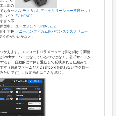
２つ。ただ
本体上部の
でもタッ
ハンディカム用アクセサリーシュー変換セット
は逆にバウ
FV-HCAC2
すぎ＆不
保留中。
ユーエヌ(UN) UNX-8232
化せず長
ソニーハンディカム用バウンスシスクリュー
いて使うのがいいかなと。
つかえます。エンコードパラメーターは割と細かく調整
体がWebサーバーになっているのではなく、公式サイトか
て操作すると、自動的に本体と通信して反映される仕組みで
す（最新ファームだとDashbordを使わないでクロー
みたいです）。設定画面はこんな感じ。