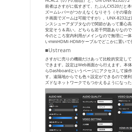
HCAC2（の下の部品）と、UN UNX-8232の
前者はさすがに低すぎて、たぶんCX520だと
ズームレバーがつかえなくなりそう（その場合
チ画面でズームは可能ですが）。UNX-8232
ンスシューアダプタなので関節があって重心高
安定そう＆高い。どちらも若干問題ありなので
今のところ室内利用がメインなので無理に一体
いminiHDMI-HDMIケーブルでどこかに置
■Ustream
さすがに売りの機能だけあって比較的安定して
できます。設定はWeb画面から行えます。本
らDashboardというページにアクセスし
す。遠隔地からでも色々設定ができるので便利で
ズドなネットワークでもつかえるようになった