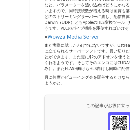
なと。パラメーターを追い込めばどうにかなる
いますので、同時接続数が増える時は画質も落と
どのストリーミングサーバーに渡し、配信自体
Darwin（UDP）ともAppleのHLS変換ツー
うです。VLCのパイプ機能を駆使すればいけ
■
Wowza Media Server
まだ実際に試したわけではないですが、Ustr
に立てられるサーバーソフトです。買い切りだと
とができます。また更に$2のアドオンを使う
くれるようです。そしてそのエンコにはCUDAやInt
み）。またFLASH向けもHLS向けも同時に配信
月に何度かビューイング会を開催するだけなら
ようかと。
この記事がお役に立っ