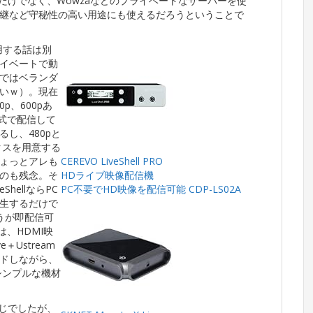
バーだけでなく、Wowzaなどのプライベートなサーバーを使
継など守秘性の高い用途にも使えるだろうということで
用する話は別
イベートで動
ではベランダ
いｗ）。現在
p、600pあ
式で配信して
し、480pと
クスを用意する
ょっとアレも
CEREVO LiveShell PRO
のも残念。そ
HDライブ映像配信機
hellならPC
PC不要でHD映像を配信可能 CDP-LS02A
生するだけで
ろうが即配信可
、HDMI映
＋Ustream
ドしながら、
シンプルな機材
感じでしたが、