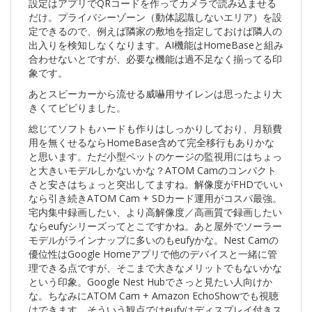
設定はアプリでQRコードを作ってカメラで読み込ませる
だけ。プライバシーゾーン（動体認識しないエリア）を設
定できるので、例えば隣家の敷地を指定しておけば隣人の
出入りを検知しなくなります。AI機能はHomeBaseと組み
合わせないとですが、必要な機能は過不足なく揃ってる印
象です。
あとスピーカーから流せる威嚇用サイレンは思ったより大
きくてビビりました。
総じてソフトもハードも作りはしっかりしており、月額費
用を無くせるならHomeBase含めて完全移行もありかな
と思います。ただ小型ペットのケージの監視用にはちょっ
と大きいモデルしかないかな？ATOM Camのコンパクト
さと安さはちょっと突出してますね。解像度がFHDでいい
なら引き続きATOM Cam + SDカード運用がコスパ最強。
宅内集中録画したい、より高解像度／高画質で録画したい
ならeufyシリーズってとこですかね。あと屋外でソーラー
モデルがラインナップに多いのもeufyかな。Nest Camの
優位性はGoogle Homeアプリで他のデバイスと一緒に管
理できる点ですが、そこまで大きなメリットでもないかな
という印象。Google Nest Hubでさっと見たい人向けか
な。ちなみにATOM Cam + Amazon EchoShowでも視聴
はできます。そういう観点ではeufyはディスプレイ付きス