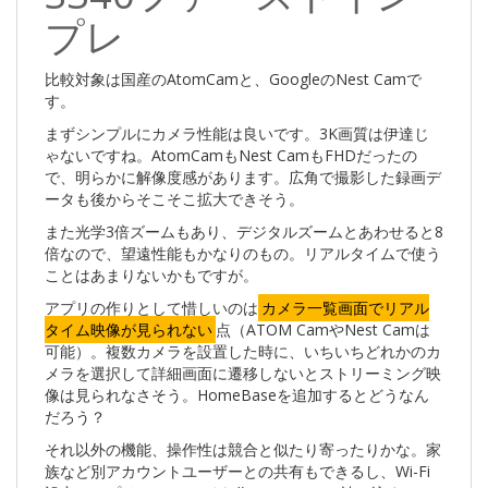
プレ
比較対象は国産のAtomCamと、GoogleのNest Camで
す。
まずシンプルにカメラ性能は良いです。3K画質は伊達じ
ゃないですね。AtomCamもNest CamもFHDだったの
で、明らかに解像度感があります。広角で撮影した録画デ
ータも後からそこそこ拡大できそう。
また光学3倍ズームもあり、デジタルズームとあわせると8
倍なので、望遠性能もかなりのもの。リアルタイムで使う
ことはあまりないかもですが。
アプリの作りとして惜しいのは
カメラ一覧画面でリアル
タイム映像が見られない
点（ATOM CamやNest Camは
可能）。複数カメラを設置した時に、いちいちどれかのカ
メラを選択して詳細画面に遷移しないとストリーミング映
像は見られなさそう。HomeBaseを追加するとどうなん
だろう？
それ以外の機能、操作性は競合と似たり寄ったりかな。家
族など別アカウントユーザーとの共有もできるし、Wi-Fi