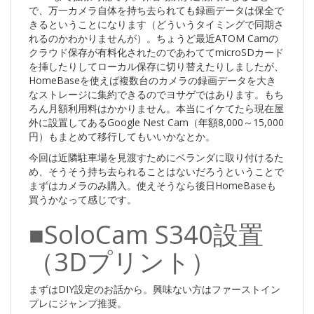
で、万一カメラ自体を持ち去られても録画データは保全で
きるということになります（どういうタイミングで同期さ
れるのかわかりませんが）。ちょうど最近ATOM Camの
クラウド保存が有料化されたのであわててmicroSDカード
を挿したりしてローカル保存に切り替えたりしましたが、
HomeBaseを使えば複数台のカメラの録画データを大き
なストレージに集約できるのでヨサゲではあります。もち
ろん月額利用料はかかりません。本当にイケてたら現在屋
外に設置してあるGoogle Nest Cam（年額8,000～15,000
円）もまとめて移行してもいいかなとか。
今回は近隣駐車場を見渡すためにベランダに取り付けるた
め、そうそう持ち去られることはないだろうということで
まずはカメラのみ購入。使えそうなら後日HomeBaseも
買うかなって感じです。
■SoloCam S340設置
（3Dプリント）
まずはDIY設定のお話から。興味ない方はファーストイン
プレにジャンプ推奨。