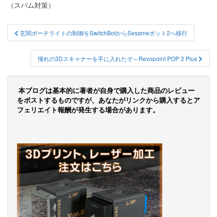
（スパム対策）
投
玄関ポーチライトの制御をSwitchBotからSesameボット2へ移行
稿
ナ
憧れの3Dスキャナーを手に入れたぞ～Revopoint POP 3 Plus
ビ
ゲ
本ブログは基本的に著者が自身で購入した商品のレビュー
をポストするものですが、あなたがリンクから購入するとア
ー
フェリエイト報酬が発生する場合があります。
シ
ョ
ン