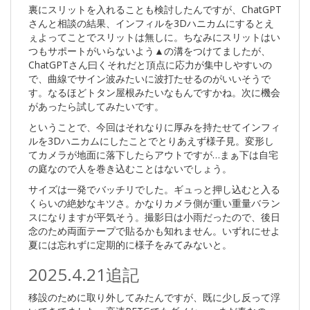
裏にスリットを入れることも検討したんですが、ChatGPT
さんと相談の結果、インフィルを3Dハニカムにするとえ
ぇよってことでスリットは無しに。ちなみにスリットはい
つもサポートがいらないよう▲の溝をつけてましたが、
ChatGPTさん曰くそれだと頂点に応力が集中しやすいの
で、曲線でサイン波みたいに波打たせるのがいいそうで
す。なるほどトタン屋根みたいなもんですかね。次に機会
があったら試してみたいです。
ということで、今回はそれなりに厚みを持たせてインフィ
ルを3Dハニカムにしたことでとりあえず様子見。変形し
てカメラが地面に落下したらアウトですが…まぁ下は自宅
の庭なので人を巻き込むことはないでしょう。
サイズは一発でバッチリでした。ギュっと押し込むと入る
くらいの絶妙なキツさ。かなりカメラ側が重い重量バラン
スになりますが平気そう。撮影日は小雨だったので、後日
念のため両面テープで貼るかも知れません。いずれにせよ
夏には忘れずに定期的に様子をみてみないと。
2025.4.21追記
移設のために取り外してみたんですが、既に少し反って浮