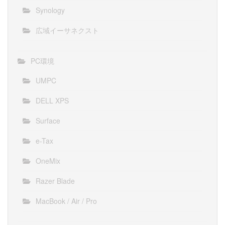
Synology
広域イーサネクスト
PC環境
UMPC
DELL XPS
Surface
e-Tax
OneMix
Razer Blade
MacBook / Air / Pro