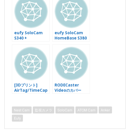
eufy SoloCam
eufy SoloCam
S340 +
HomeBase S380
HomeBase S380
追加、カメラS340
半月後レビュー
も買い増し、ポール
マウントDIY
[3Dプリント]
RODECaster
AirTag/TimeCap
Videoのカバー
suleをドアポケット
RODECover
に隠す底上げパネル
Video届いた
Nest Cam
監視カメラ
SoloCam
ATOM Cam
Anker
Eufy