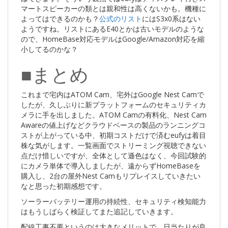
マートスピーカーの類とは親和性は高くないかも。機種に
よってはできるのかも？
公式のリスト
にはS3x0系はない
ようですね。リストにあるE40とかは古いモデルのような
ので、HomeBase対応モデルはGoogle/Amazon対応を縮
小してるのかな？
■まとめ
これまで宅内はATOM Cam、宅外はGoogle Nest Camで
したが、久しぶりに新プラットフォームのセキュリティカ
メラに手を出しました。ATOM Camの有料化、Nest Cam
Awareの値上げなどクラウドベースの製品のランニングコ
ストが上がっている中、初期コストだけで済むeufyは着目
株な気がします。一覧画面でストリーミング視聴できない
点だけ惜しいですが、全体として遜色はなく、今回試験的
にカメラ単体で導入しましたが、遠からずHomeBaseを
購入し、2台の屋外Nest Camもリプレイスしていきたい
なと思った初期感想です。
ソーラーバッテリー運用の持続性、セキュリティ検知能力
はもうしばらく検証してまた追記していきます。
配線工事不要というのは大きなメリットで、日当たりが良