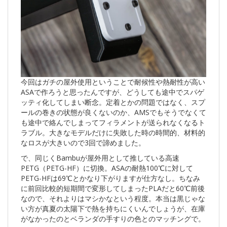
今回はガチの屋外使用ということで耐候性や熱耐性が高い
ASAで作ろうと思ったんですが、どうしても途中でスパゲ
ッティ化してしまい断念。定着とかの問題ではなく、スプ
ールの巻きの状態が良くないのか、AMSでもそうでなくて
も途中で絡んでしまってフィラメントが送られなくなるト
ラブル。大きなモデルだけに失敗した時の時間的、材料的
なロスが大きいので3回で諦めました。
で、同じくBambuが屋外用として推している高速
PETG（PETG-HF）に切換。ASAの耐熱100℃に対して
PETG-HFは69℃とかなり下がりますが仕方なし。ちなみ
に前回比較的短期間で変形してしまったPLAだと60℃前後
なので、それよりはマシかなという程度。本当は黒じゃな
い方が真夏の太陽下で熱を持ちにくいんでしょうが、在庫
がなかったのとベランダの手すりの色とのマッチングで。