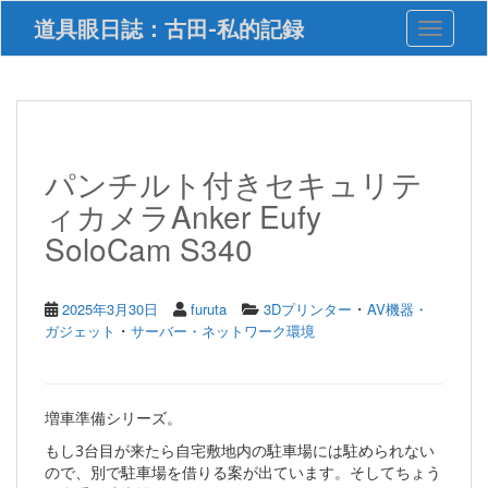
S
道具眼日誌：古田-私的記録
Toggle 
k
i
p
t
o
m
a
パンチルト付きセキュリテ
i
ィカメラAnker Eufy
n
c
SoloCam S340
o
n
t
・
2025年3月30日
furuta
3Dプリンター
AV機器・
e
・
ガジェット
サーバー・ネットワーク環境
n
t
増車準備シリーズ。
もし3台目が来たら自宅敷地内の駐車場には駐められない
ので、別で駐車場を借りる案が出ています。そしてちょう