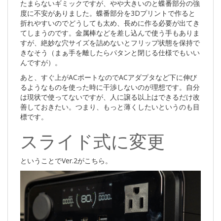
たまらないギミックですが、やや大きいのと蝶番部分の強
度に不安がありました。蝶番部分を3Dプリントで作ると
折れやすいのでどうしても太め、長めに作る必要が出てき
てしまうのです。金属棒などを差し込んで使う手もありま
すが、絶妙な穴サイズを詰めないとフリップ状態を保持で
きなそう（まぁ手を離したらパタンと閉じる仕様でもいい
んですが）。
あと、すぐ上がACポートなのでACアダプタなど下に伸び
るようなものを使った時に干渉しないのが理想です。自分
は現状で使ってないですが、人に譲る以上はできるだけ改
善しておきたい。つまり、もっと薄くしたいというのも目
標です。
スライド式に変更
ということでVer.2がこちら。