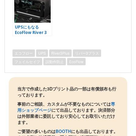
UPSにもなる
EcoFlow River 3
Plus着弾！
エコフロー
UPS
River3Plus
リバー3プラス
フェイルセイフ
誤動作防止
EcoFlow
当方で作成した3Dプリント品の一部は有償頒布も行
っております。
事前のご相談、カスタムが不要なものについては
専
用ショップページ
にて出品しております。決済部分
は外部業者に委託しており安心してお取引いただけ
ます。
ご要望の多いものは
BOOTH
にも出品しております。