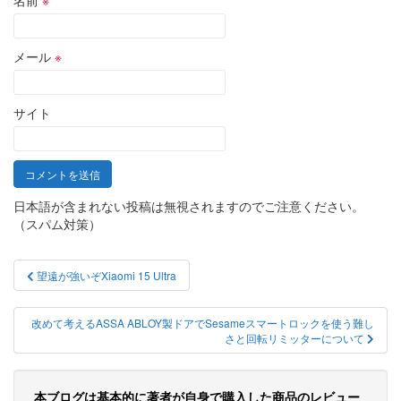
名前
※
メール
※
サイト
日本語が含まれない投稿は無視されますのでご注意ください。
（スパム対策）
投
望遠が強いぞXiaomi 15 Ultra
稿
ナ
改めて考えるASSA ABLOY製ドアでSesameスマートロックを使う難し
さと回転リミッターについて
ビ
ゲ
本ブログは基本的に著者が自身で購入した商品のレビュー