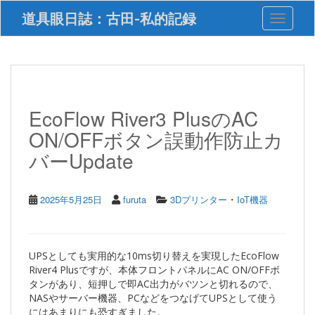
S
道具眼日誌：古田-私的記録
Toggle 
k
i
p
t
o
m
a
EcoFlow River3 PlusのAC
i
ON/OFFボタン誤動作防止カ
n
c
バーUpdate
o
n
t
・
2025年5月25日
furuta
3Dプリンター
IoT機器
e
n
t
UPSとしても実用的な10ms切り替えを実現したEcoFlow
River4 Plusですが、本体フロントパネルにAC ON/OFFボ
タンがあり、短押しで即AC出力がバツンと切れるので、
NASやサーバー機器、PCなどをつなげてUPSとして使う
にはあまりにも恐すぎました。