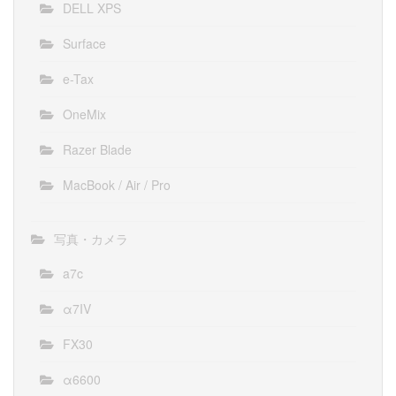
DELL XPS
Surface
e-Tax
OneMix
Razer Blade
MacBook / Air / Pro
写真・カメラ
a7c
α7IV
FX30
α6600