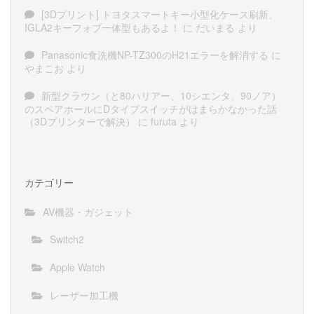
[3Dプリント] トヨタスマートキー小型化ケース刷新、
IGLA2キーフォブ一体型もあるよ！
に
だいまる
より
Panasonic食洗機NP-TZ300のH21エラーを解消する
に
やまこお
より
新型クラウン（と80ハリアー、10シエンタ、90ノア）
のスペアホールにDタイプスイッチがはまらかなかった話
（3Dプリンターで解決）
に
furuta
より
カテゴリー
AV機器・ガジェット
Switch2
Apple Watch
レーザー加工機