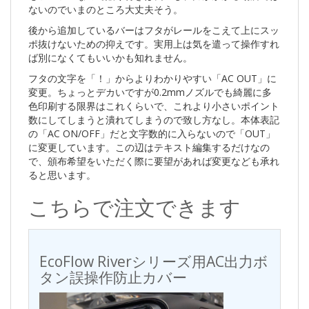
ないのでいまのところ大丈夫そう。
後から追加しているバーはフタがレールをこえて上にスッ
ポ抜けないための抑えです。実用上は気を遣って操作すれ
ば別になくてもいいかも知れません。
フタの文字を「！」からよりわかりやすい「AC OUT」に
変更。ちょっとデカいですが0.2mmノズルでも綺麗に多
色印刷する限界はこれくらいで、これより小さいポイント
数にしてしまうと潰れてしまうので致し方なし。本体表記
の「AC ON/OFF」だと文字数的に入らないので「OUT」
に変更しています。この辺はテキスト編集するだけなの
で、頒布希望をいただく際に要望があれば変更なども承れ
ると思います。
こちらで注文できます
EcoFlow Riverシリーズ用AC出力ボ
タン誤操作防止カバー