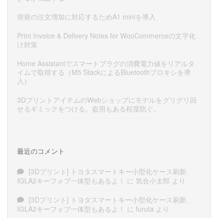
突発の注文増加に対応するためA1 miniを導入
Print Invoice & Delivery Notes for WooCommerceの文字化
け対策
Home Assistantでスマートプラグの消費電力値をリアルタ
イムで取得する（M5 StackによるBluetoothプロキシを導
入）
3DプリントアイテムのWebショップにモデルをグリグリ回
せるギミックをつける。盗用もある程度防ぐ。
最近のコメント
[3Dプリント] トヨタスマートキー小型化ケース刷新、
IGLA2キーフォブ一体型もあるよ！
に
気合小太郎
より
[3Dプリント] トヨタスマートキー小型化ケース刷新、
IGLA2キーフォブ一体型もあるよ！
に
furuta
より