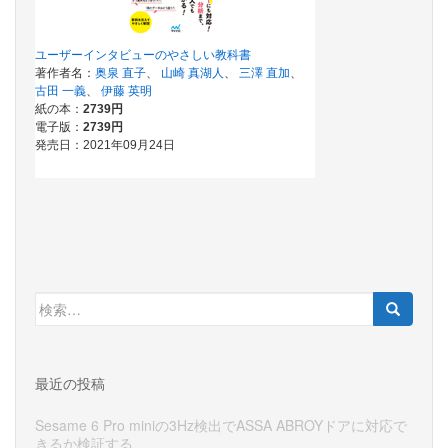
検
索:
最近の投稿
Sesame 6 Pro miniの3Hz検出でASSA ABROYドアに対応で
きるか検証する