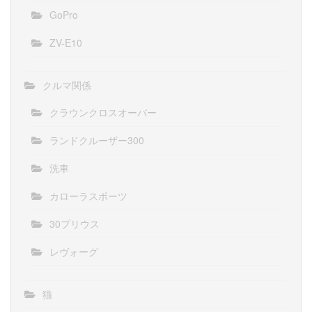
GoPro
ZV-E10
クルマ関係
クラウンクロスオーバー
ランドクルーザー300
洗車
カローラスポーツ
30プリウス
レヴォーグ
猫