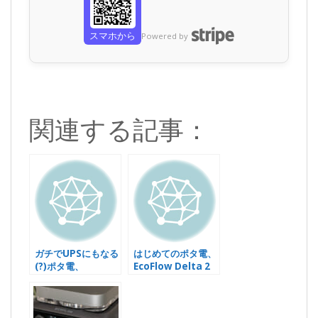
スマホから
Powered by
関連する記事：
ガチでUPSにもなる
はじめてのポタ電、
(?)ポタ電、
EcoFlow Delta 2
EcoFlow River 3
Max @コストコ祭
Plusポチった
り