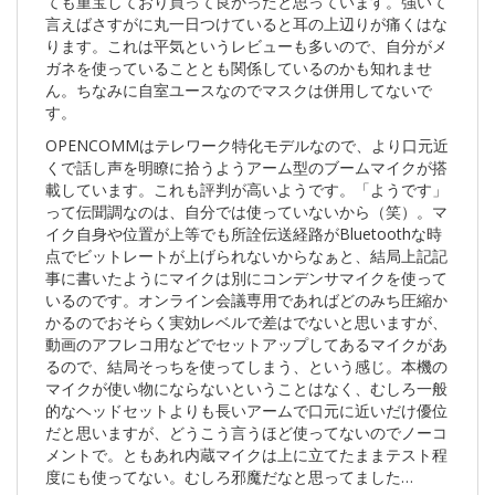
ても重宝しており買って良かったと思っています。強いて
言えばさすがに丸一日つけていると耳の上辺りが痛くはな
ります。これは平気というレビューも多いので、自分がメ
ガネを使っていることとも関係しているのかも知れませ
ん。ちなみに自室ユースなのでマスクは併用してないで
す。
OPENCOMMはテレワーク特化モデルなので、より口元近
くで話し声を明瞭に拾うようアーム型のブームマイクが搭
載しています。これも評判が高いようです。「ようです」
って伝聞調なのは、自分では使っていないから（笑）。マ
イク自身や位置が上等でも所詮伝送経路がBluetoothな時
点でビットレートが上げられないからなぁと、結局上記記
事に書いたようにマイクは別にコンデンサマイクを使って
いるのです。オンライン会議専用であればどのみち圧縮か
かるのでおそらく実効レベルで差はでないと思いますが、
動画のアフレコ用などでセットアップしてあるマイクがあ
るので、結局そっちを使ってしまう、という感じ。本機の
マイクが使い物にならないということはなく、むしろ一般
的なヘッドセットよりも長いアームで口元に近いだけ優位
だと思いますが、どうこう言うほど使ってないのでノーコ
メントで。ともあれ内蔵マイクは上に立てたままテスト程
度にも使ってない。むしろ邪魔だなと思ってました…