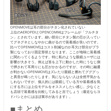
OPENMOVEは耳の部分がチタン化されていない
上位のAEROPEXとOPENCOMMはフレームが「フルチタ
ン」とされています。細い部分にチタン製の芯が入ってい
てグネグネとしなやかに曲がるので装着感が良いのです。
比べてOPENMOVEはコスト削減なのか耳欠け部分がプラ
製になっており固定形状となります。ここが地味に装着感
に関わってくるようです。特に私のような眼鏡ユーザには
影響が大きそう。例えば首を上下に動かした時にうなじ側
で押されて耳周りにも圧がかかるのですが、その時に融通
が利かないOPENMOVEはズレたり眼鏡と擦れてグググっ
と異音が鳴ったりします。気にならない人は全然平気かも
しれないですが、個人的には眼鏡している方や装着感を気
にする方には上位モデルをオススメしたい感じ。少なくと
も店頭で装着感を比較してみると吉でしょう（最近ならヨ
ドバシとかにはほぼ展示があります）。
■まとめ