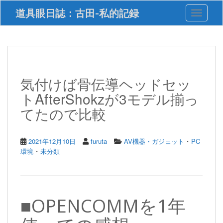
S
道具眼日誌：古田-私的記録
Toggle 
k
i
p
t
o
m
a
気付けば骨伝導ヘッドセッ
i
トAfterShokzが3モデル揃っ
n
c
てたので比較
o
n
t
・
2021年12月10日
furuta
AV機器・ガジェット
PC
e
・
環境
未分類
n
t
■OPENCOMMを1年