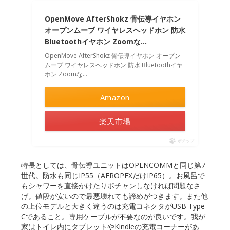
OpenMove AfterShokz 骨伝導イヤホン
オープンムーブ ワイヤレスヘッドホン 防水
Bluetoothイヤホン Zoomな…
OpenMove AfterShokz 骨伝導イヤホン オープン
ムーブ ワイヤレスヘッドホン 防水 Bluetoothイヤ
ホン Zoomな…
Amazon
楽天市場
ポチップ
特長としては、骨伝導ユニットはOPENCOMMと同じ第7
世代。防水も同じIP55（AEROPEXだけIP65）。お風呂で
もシャワーを直接かけたりポチャンしなければ問題なさ
げ。値段が安いので最悪壊れても諦めがつきます。また他
の上位モデルと大きく違うのは充電コネクタがUSB Type-
Cであること。専用ケーブルが不要なのが良いです。我が
家はトイレ内にタブレットやKindleの充電コーナーがあ