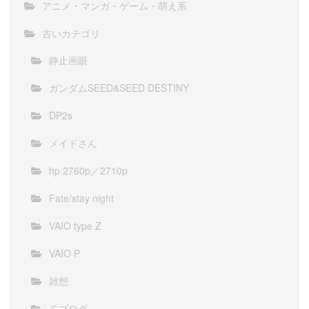
アニメ・マンガ・ゲーム・萌え系
古いカテゴリ
静止画眼
ガンダムSEED&SEED DESTINY
DP2s
メイドさん
hp 2760p／2710p
Fate/stay night
VAIO type Z
VAIO P
雑想
モブログ