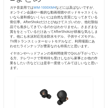
ガチ音楽用では
WM-1000XM4
などには及ばないですが、
オンライン会議や一般的な動画視聴やポッドキャストくら
いなら違和感ないくらいには自然な音質になってきている
骨伝導。AfterShokzだけとびぬけてスゴいのか、他社類似
品でも進歩してきているのかはわかりません。さまざまな
賞ををとっているだけあってAfterShokzが鉄板な気もしま
す。他にも水泳対応完全防水モデル、子供サイズモデル、
TV用トランスミッターセットモデルなど、利用場面にあ
わせたラインナップが豊富なのも特長だと思います。
イヤホンやヘッドフォンの長時間使用でQoLが下がってい
る方、テレワークで常時待ち受けしながら家事とか他の作
業をしたい方などには是非一度使ってみてほしいなと思い
ます。