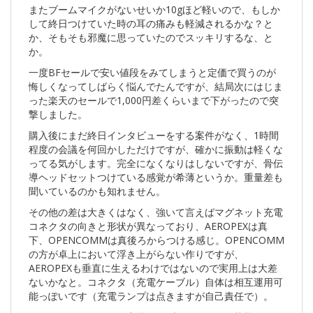
またブームマイクがないせいか10gほど軽いので、もしか
して終日つけていた時の耳の痛みも軽減されるかな？と
か、そもそも邪魔に思っていたのでスッキリするな、と
か。
一度BFセールで安い値段をみてしまうと定価で買うのが
悔しくなってしばらく悩んでたんですが、結局次にはじま
った楽天のセールで1,000円差くらいまで下がったので突
撃しました。
購入後にまだ終日インタビューをする案件がなく、1時間
程度の会議を何回かしただけですが、確かに振動は軽くな
ってる気がします。完全になくなりはしないですが、骨伝
導ヘッドセットつけている感覚が希薄というか。重量差も
聞いているのかも知れません。
その他の差は大きくはなく、強いて言えばマグネット充電
コネクタの向きと形状が異なっており、AEROPEXは真
下、OPENCOMMは真後ろからつける感じ。OPENCOMM
の方が卓上において浮き上がらない作りですが、
AEROPEXも垂直に生えるわけではないので実用上は大差
ないかなと。コネクタ（充電ケーブル）自体は相互運用可
能っぽいです（充電ランプは点きますが自己責任で）。