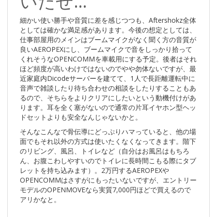
いたぜ…
細かい使い勝手や音質に差を感じつつも、Aftershokz全体
としては確かな満足感があります。今後の想定としては、
仕事部屋用のメインはブームマイクがなく聞く方の音質が
良いAEROPEXにし、ブームマイクで音をしっかり拾って
くれそうなOPENCOMMを車載用にする予定。後者はそれ
ほど頻度が高いわけではないのでやや勿体ないですが、最
近家庭内Dicodeサーバーを建てて、1人で長距離運転中に
音声で雑談したり待ち合わせの相談をしたりすることもあ
るので、そちらをよりクリアにしたいという動機付けがあ
ります。耳を全く塞がないので通常の片耳イヤホン型ヘッ
ドセットよりも安全なんじゃないかと。
そんなこんなで骨伝導にどっぷりハマっていると、他の場
面でもそれ以外の方式は使いたくなくなってきます。階下
のリビング、風呂、トイレなど（自分はお風呂はもちろ
ん、お腹こわしやすいのでトイレに長時間こもる際にタブ
レットを持ち込みます）。2万円するAEROPEXや
OPENCOMMはさすがにもったいないですが、エントリー
モデルのOPENMOVEなら実質7,000円ほどで買えるので
アリかなと。