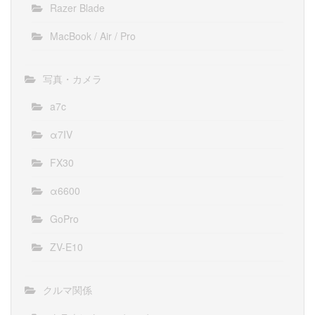
Razer Blade
MacBook / Air / Pro
写真・カメラ
a7c
α7IV
FX30
α6600
GoPro
ZV-E10
クルマ関係