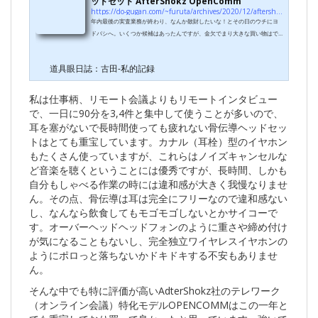
ッドセット AfterShokz OpenComm
https://do-gugan.com/~furuta/archives/2020/12/aftershocz_opencomm.html
年内最後の実査業務が終わり、なんか散財したいな！とその日のウチにヨ
ドバシへ。いくつか候補はあったんですが、金欠でまり大きな買い物はで
きず、結局買ったのがこちら。■長い前置き（スキップ可）現在、自宅でウ
ェブ会議をする時は、こちらのガンマイクを先日買ったZOOM F6経由でP
道具眼日誌：古田-私的記録
CにUSB入力しています。MS2はステレオMSマイクですが片チャンネル
（Mid）だけ使えばモノラル指向性マイクになります。これをモニタ下に
背の低いマイクスタンド＋ショックマウントで設置して口元を狙っている
私は仕事柄、リモート会議よりもリモートインタビュー
のですが、単一指向性とはいえ結構周辺ノイズ...
で、一日に90分を3,4件と集中して使うことが多いので、
耳を塞がないで長時間使っても疲れない骨伝導ヘッドセッ
トはとても重宝しています。カナル（耳栓）型のイヤホン
もたくさん使っていますが、これらはノイズキャンセルな
ど音楽を聴くということには優秀ですが、長時間、しかも
自分もしゃべる作業の時には違和感が大きく我慢なりませ
ん。その点、骨伝導は耳は完全にフリーなので違和感ない
し、なんなら飲食してもモゴモゴしないとかサイコーで
す。オーバーヘッドヘッドフォンのように重さや締め付け
が気になることもないし、完全独立ワイヤレスイヤホンの
ようにポロっと落ちないかドキドキする不安もありませ
ん。
そんな中でも特に評価が高いAdterShokz社のテレワーク
（オンライン会議）特化モデルOPENCOMMはこの一年と