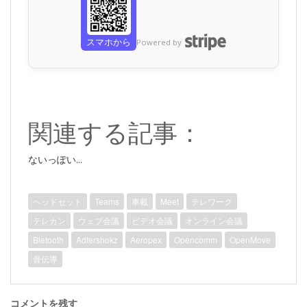
スマホから
Powered by
関連する記事：
ないっぽい...
ヘッドセット
Teams
車載
Meet
テレワーク
テレカン
ウェブ会議
ビデオ会議
オンライン会議
Bletooth
Adtershokz
Aeropex
Opencomm
OpenMove
骨伝導
コメントを残す