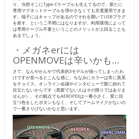
り、当然そこにType-Cケーブルも生えてるので、新たに
専用マグネットケーブルを増やさなくても充電運用できま
す。端子にはキャップがあるのでそれを開いてUSBプラグ
を差す、という二手間にはなりますが、利用環境によって
は専用ケーブル不要ということのメリットが上回ることも
あるでしょう。
・メガネerには
OPENMOVEは辛いかも…
さて、なんやかんやで代表的3モデルが揃ってしまったわ
けですが並べるとこんな感じ。ちなみにカラーは常に黒系
をチョイス。オンライン会議やインタビューで髪に紛れて
目立たないからです（黒髪でない人はその限りではありま
せんが）。その観点でもAEROPEXは一番小さく、変に目
立つ色をしたボタンもなく、そしてブームマイクがないの
で一番さりげないかなと思います。