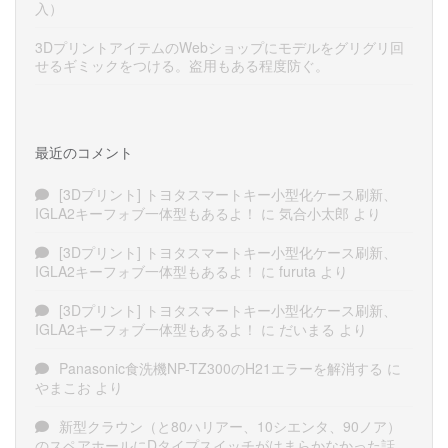
入）
3DプリントアイテムのWebショップにモデルをグリグリ回
せるギミックをつける。盗用もある程度防ぐ。
最近のコメント
[3Dプリント] トヨタスマートキー小型化ケース刷新、
IGLA2キーフォブ一体型もあるよ！
に
気合小太郎
より
[3Dプリント] トヨタスマートキー小型化ケース刷新、
IGLA2キーフォブ一体型もあるよ！
に
furuta
より
[3Dプリント] トヨタスマートキー小型化ケース刷新、
IGLA2キーフォブ一体型もあるよ！
に
だいまる
より
Panasonic食洗機NP-TZ300のH21エラーを解消する
に
やまこお
より
新型クラウン（と80ハリアー、10シエンタ、90ノア）
のスペアホールにDタイプスイッチがはまらかなかった話