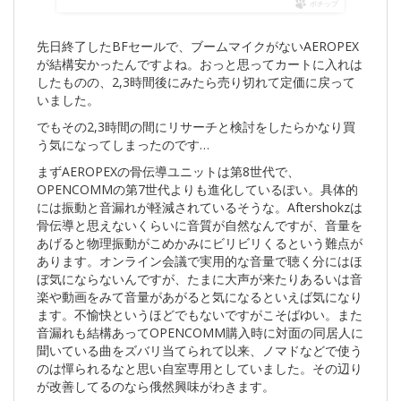
ポチップ
先日終了したBFセールで、ブームマイクがないAEROPEX
が結構安かったんですよね。おっと思ってカートに入れは
したものの、2,3時間後にみたら売り切れて定価に戻って
いました。
でもその2,3時間の間にリサーチと検討をしたらかなり買
う気になってしまったのです…
まずAEROPEXの骨伝導ユニットは第8世代で、
OPENCOMMの第7世代よりも進化しているぽい。具体的
には振動と音漏れが軽減されているそうな。Aftershokzは
骨伝導と思えないくらいに音質が自然なんですが、音量を
あげると物理振動がこめかみにビリビリくるという難点が
あります。オンライン会議で実用的な音量で聴く分にはほ
ぼ気にならないんですが、たまに大声が来たりあるいは音
楽や動画をみて音量があがると気になるといえば気になり
ます。不愉快というほどでもないですがこそばゆい。また
音漏れも結構あってOPENCOMM購入時に対面の同居人に
聞いている曲をズバリ当てられて以来、ノマドなどで使う
のは憚られるなと思い自室専用としていました。その辺り
が改善してるのなら俄然興味がわきます。