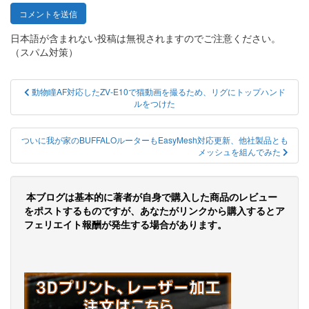
日本語が含まれない投稿は無視されますのでご注意ください。
（スパム対策）
投
動物瞳AF対応したZV-E10で猫動画を撮るため、リグにトップハンド
ルをつけた
稿
ナ
ついに我が家のBUFFALOルーターもEasyMesh対応更新、他社製品とも
ビ
メッシュを組んでみた
ゲ
ー
本ブログは基本的に著者が自身で購入した商品のレビュー
をポストするものですが、あなたがリンクから購入するとア
シ
フェリエイト報酬が発生する場合があります。
ョ
ン