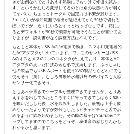
きが面倒なのでとりあえず熱湯にでもつけて修復を試みま
す。というかむしろ変形してるのとは別の吸盤の方が弱く
てヤバい。ちょっとトータルで固定力は不安が残ります。
3mくらいが検知範囲で検出が途絶えてから30秒で切れる
ぽいですが、近くにいるとずっと出っぱなしです。箱によ
るとデフォルトが30秒で調節が可能そうなことが書いてあ
りますが、説明書がなく調整方法は不明です。
もともと本体がUSB-Aの5V電源で動き、スマホ用充電器的
なACアダプタがついています。で、このセンサーはUSB-
Aのオスとメスの2つのコネクタが生えており、本体とAC
アダプタのあいだに挟み込む形で接続します。ぶっちゃけ
他の製品でもUSB-Aポートを使う5Vの製品ならどれにでも
使えそう（笑）。むしろ自動給水器以外のデバイスも人感
センサー化できそう。
ともあれ仮置きでケーブルが整理できてませんが、とりあ
えず水を出してみたところすぐに寄ってきてしばらく匂い
を嗅いだしした後、水を飲み出しました。最初は上手く飲
めなかったようですが数分もしたらピチャピチャと舌で舐
めるように飲み始めました。その時の様子はYoutubeにア
ップしてますのでこちらをどうぞ。稼働音の感じなんかも
わかるかと思います。