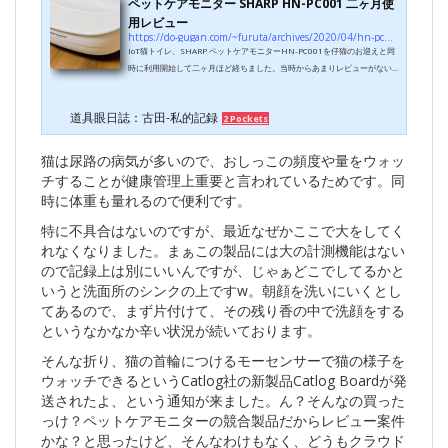
ペットケアモニター SHARP HN-PC001 二ヶ月使
合は、家族分のSHARPのCOCOR...
用レビュー
https://do-gugan.com/~furuta/archives/2020/04/hn-pc001-2.html
IoT猫トイレ、SHARP ペットケアモニターHN-PC001を仔猫のお迎えと同
時に利用開始して二ヶ月ほど経ちました。当時からあまりレビューがない
製品なので、改めて長期間使ってみての気付きをしておきたいと思いま
す。前記事でも書いてますが、改めてこの製品の特徴は、 トイレに入った
道具眼日誌：古田-私的記録
2 Pockets
時刻、滞在時間 猫の体重 おしっこの量をクラウドに記録してくれて、異常
な変化があった場合にお知らせしてくれる、というものです。猫は尿路系
の疾患にかかりやすいのですがなかなか飼い主は気付けません。トイレに
猫は尿路の病気が多いので、おしっこの頻度や量をウォッ
頻繁に出入りしているのに排尿してい...
チすることが健康管理上重要と言われているためです。同
時に体重も量れるので便利です。
特に不具合はないのですが、最近なぜかここで大をしてく
れなくなりました。まぁこの製品には大の計測機能はない
ので記録上は別にいいんですが、じゃぁどこでしてるかと
いうと洗面所のシンクの上ですw。朝顔を洗いにいくとし
てあるので、まず片付けて、その残り香の中で洗顔をする
というなかなか辛い状況が続いております。
そんな折り、猫の首輪につけるモーセンサーで猫の様子を
ウォッチできるというCatlog社の新製品Catlog Boardが発
送されたよ、という通知が来ました。ん？そんなの買った
っけ？ペットケアモニターの競合製品だからレビュー案件
かな？と思ったけど、そんなわけもなく、どうもクラウド