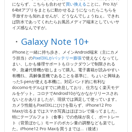
にならず、こちらも合わせて
買い換える
ことに。Pro Xが
64bitアプリをまともに動かせるようになったらこちらを
手放すかも知れませんが、どうなんでしょうねぇ。できれ
ば防水であってくれたらお風呂メディア端末としていいサ
イズ感なんですが。
・
Galaxy Note 10+
iPhoneと一緒に持ち歩き、メインAndroid端末（主にカメ
ラ担当）の
Pixel3XLがバッテリー膨張
で使えなくなってし
まい、しかも修理サポートもロックダウンで制限される
中、急遽代替機が欲しまって購入。電子書籍が読みやすい
有機EL、高解像度機であることを基準に、ちょいと興味あ
ったS-penが使える本機に。対応バンド的に有利な
docomoモデルはすでに終息しており、仕方なく楽天モデ
ルをゲット。コロナでAndroid10がなかなかリリースされ
ないとかありましたが、現状では満足して使っています。
カメラ性能もPixel3XLにひけを取らず、iPhone12 Pro
Maxが出るまではスマホ写真はほぼコレで撮ってました。
特にテーブルフォト（食事）での色味が良く、ポートレー
ト（背景ぼかし）モードのボカシ量の調整なども楽でし
た。iPhone12 Pro Maxを買うまでは…（後述）