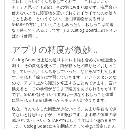
二日目くらいにうんちをしてくれて、「これはいいか
も！」と思ったものの、その後はあまり続かず。洗面台が
使えないように障害物を置いておくとイヤイヤなのか使う
こともある、というくらい。逆に障害物がある日は
SHARPの方にしにいくこともあったり。おしっこは問題
なく使ってくれるようです（ほぼCatlog Board上のトイレ
ばかり使用）。
アプリの精度が微妙…
Catlog Boardは上述の通りトイレも猫も含めての総重量を
測り、その変化を使って、猫が載った／降りた／おしっこ
をしていった／うんちをしていった、などをAIで判別しま
す。それも「徐々に学習していきます」というスタンスな
ので、アプリ上から識別を修正することもできます。言い
換えると、この学習がどこまで精度をあげられるかがキモ
です。SHARPはそういう要素は一切なくおしっこと体重
に限られるものの最初っからキッチリ計測できます。
現在、うんちをした回数が少ないので、あまり学習もでき
てないとは思いますが、正直微妙です。まず猫の体重の増
減がヤバいくらい。SHARPではもう半年以上4kgのままで
した。Catlog Boardにも初期値ととして4kgと設定したん