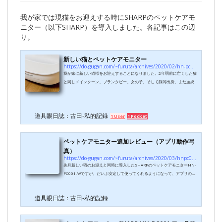
我が家では現猫をお迎えする時にSHARPのペットケアモ
ニター（以下SHARP）を導入しました。各記事はこの辺
り。
新しい猫とペットケアモニター
https://do-gugan.com/~furuta/archives/2020/02/hn-pc001.html
我が家に新しい猫様をお迎えすることになりました。2年弱前に亡くした猫
と同じメインクーン、ブランタビー、女の子、そして静岡出身。まだ血統
書が届きませんがもしかすると遠縁の可能性もあるとのことです。自分的
には初の仔猫なので色々試行錯誤です。ここ最近、同居人のモチベーショ
ンが高まっていたというか、「飼おう」と決めたわけでもなく、ペット用
道具眼日誌：古田-私的記録
品を買うついでに生体を見てはいたんですが、先日たまたま某ショップの
1 User
1 Pocket
公式サイトのリストを見ていて、2駅ほど離れた支店に上記のように前猫に
似ている子がいるというのを見つけ...
ペットケアモニター追加レビュー（アプリ動作写
真）
https://do-gugan.com/~furuta/archives/2020/03/hnpc001-2.html
先月新しい猫のお迎えと同時に導入したSHARPのペットケアモニターHN-
PC001-Wですが、だいぶ安定して使ってくれるようになって、アプリの動
作の様子も見られるようになってきたので追加でレビューしてみます。基
本的な特徴、仕様などは前回の記事をご覧ください。 まずアプリの利用者
道具眼日誌：古田-私的記録
登録についてですが、1アカウント1デバイスのみのようです。私はiPhone
とAndroidの2台持ちなのですが片方でログインするともう片方では強制ロ
グアウトされてしまいました。家族がそれぞれのスマホでチェックした場