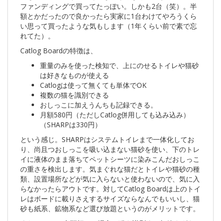
ファンディングで買ってたっぽい。しかも2台（笑）。半
額とかだったので良かったら実家に1台わけてやろうくら
い思って買ったような気もします（1年くらい前で素で忘
れてた）。
Catlog Boardの特徴は、
重量のみを使った検知で、上にのせるトイレや猫砂
は好きなものが使える
Catlogは使って無くても単体でOK
複数の猫を識別できる
おしっこに加えうんちも記録できる。
月額580円（ただしCatlog併用しても込み込み）
（SHARPは330円）
という感じ。SHARPはシステムトイレまで一体化してお
り、尚且つおしっこを吸い込まない猫砂を使い、下のトレ
イに液体のまま落ちてペットシーツに染みこんだおしっこ
の重さを検出します。気まぐれな猫だとトイレや猫砂の種
類、設置場所などが気に入らないと使わないので、気に入
らなかったらアウトです。対してCatlog Boardは上のトイ
レはボードに載りさえするサイズならなんでもいいし、猫
砂も紙系、鉱物系など選び放題というのがメリットです。