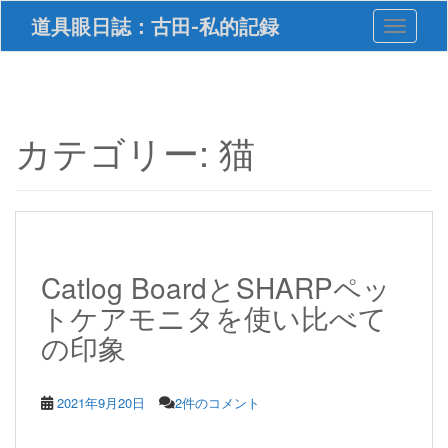
S
道具眼日誌：古田-私的記録
Toggle 
k
i
p
t
o
m
カテゴリー:
猫
a
i
n
c
o
n
t
Catlog BoardとSHARPペッ
e
トケアモニタを使い比べて
n
t
の印象
2021年9月20日
2件のコメント