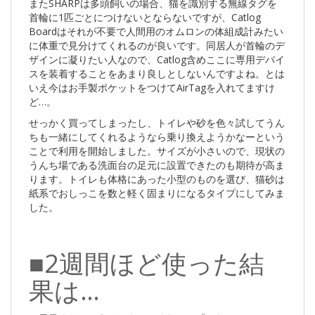
またSHARPは多頭飼いの場合、猫を識別する無線タグを
首輪に1匹ごとにつけないとならないですが、Catlog
Boardはそれが不要で人間用のオムロンの体組成計みたい
に体重で見分けてくれるのが良いです。同居人が首輪のデ
ザインに凝りたい人なので、Catlog含めここに専用デバイ
スを装着することをあまり良しとしないんですよね。とは
いえ今はお手製ポケットをつけてAirTagを入れてますけ
ど…。
せっかく買ってしまったし、トイレや砂を色々試してうん
ちも一緒にしてくれるようなら乗り換えようかなーという
ことで利用を開始しました。サイズが小さいので、現状の
うんち場である洗面台の足元に設置できたのも期待が高ま
ります。トイレも体格にあった小型のものを選び、猫砂は
紙系でおしっこを数と軽く固まりになるタイプにしてみま
した。
■2週間ほど使った結
果は…