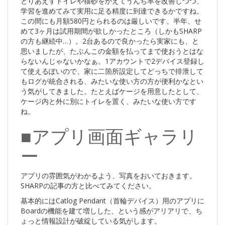
とりあえずトイレや猫砂をかえてうんち率を改善しつつ、
学習を進めてみて実用に足る精度に到達できるかですね。
この間にも月額580円とられるのは厳しいです。半年、せ
めて3ヶ月は試用期間が欲しかったところ（しかもSHARP
の方も継続中…）。2台あるので良かったら実家にも、と
思いましたが、たぶんこの金額を払ってまで使おうとはな
らないんじゃないかなぁ。1アカウントで2デバイス登録し
て使えるぽいので、家に二箇所設定してどっちで排泄して
もログが統合される、みたいな使い方の方が便利かなとい
う気がしてきました。たとえばケージを用意したとして、
ケージ内と外に別にトイレを置く、みたいな使い方です
ね。
■アプリ画面ギャラリ
ー
アプリの雰囲気がわかるよう、写真をおいておきます。
SHARPの記事の方と比べてみてください。
基本的にはCatlog Pendant（首輪デバイス）用のアプリに
Boardの機能を建て増しした、という感がアリアリで、ち
ょっと情報設計が破綻している気がします。