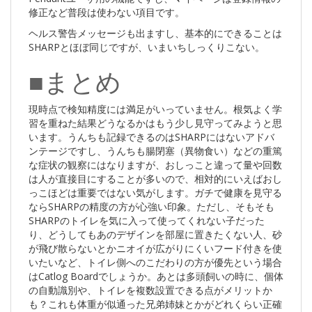
修正など普段は使わない項目です。
ヘルス警告メッセージも出ますし、基本的にできることは
SHARPとほぼ同じですが、いまいちしっくりこない。
■まとめ
現時点で検知精度には満足がいっていません。根気よく学
習を重ねた結果どうなるかはもう少し見守ってみようと思
います。うんちも記録できるのはSHARPにはないアドバ
ンテージですし、うんちも腸閉塞（異物食い）などの重篤
な症状の観察にはなりますが、おしっこと違って量や回数
は人が直接目にすることが多いので、相対的にいえばおし
っこほどは重要ではない気がします。ガチで健康を見守る
ならSHARPの精度の方が心強い印象。ただし、そもそも
SHARPのトイレを気に入って使ってくれない子だった
り、どうしてもあのデザインを部屋に置きたくない人、砂
が飛び散らないとかニオイが広がりにくいフード付きを使
いたいなど、トイレ側へのこだわりの方が優先という場合
はCatlog Boardでしょうか。あとは多頭飼いの時に、個体
の自動識別や、トイレを複数設置できる点がメリットか
も？これも体重が似通った兄弟姉妹とかがどれくらい正確