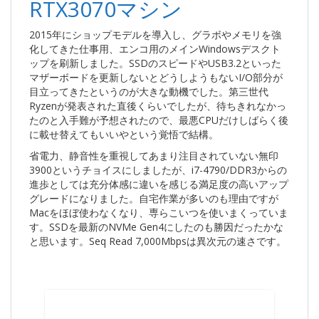
RTX3070マシン
2015年にショップモデルを導入し、グラボやメモリを強
化してきた仕事用、エンコ用のメインWindowsデスクト
ップを刷新しました。SSDのスピードやUSB3.2といった
マザーボードを更新しないとどうしようもないI/O部分が
目立ってきたというのが大きな動機でした。第三世代
Ryzenが発表された直後くらいでしたが、待ちきれなかっ
たのと入手難が予想されたので、最悪CPUだけしばらく後
に載せ替えてもいいやという覚悟で結構。
省電力、静音性を重視してあまり注目されていない無印
3900というチョイスにしましたが、i7-4790/DDR3からの
進歩としては充分体感に違いを感じる満足度の高いアップ
グレードになりました。自宅作業が多いのも理由ですが
Macをほぼ使わなくなり、専らこいつを使いまくっていま
す。SSDを最新のNVMe Gen4にしたのも勝因だったかな
と思います。Seq Read 7,000Mbpsは異次元の速さです。