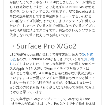
が使いたくてグラボをRTX3070にしました。ゲーム性能と
しては微妙かもですが、とりあえずRTX Broadcastが使え
るグラボということでコスパ重視です。RTX Broadcastは
単に発話を検知して非音声区間をミュートするいわゆる
VAD的なノイズ低減だけでなく、よりアクティブに働くみ
たいで、しゃべっている区間で同時になっているノイズも
かなり綺麗に消えてスゴイです。特定のテレカンソフトに
依存しないで常に使えるのも嬉しいです。
・Surface Pro X/Go2
LTE内蔵Windows機が欲しくて昨年末駆け込みで
Goを買
った
ものの、Pentium Goldがもっさりで1,2ヶ月で
買い増
し
してしまいました。しかし今年後半に出た同じArmベー
スのApple M1と大違いでArmネイティブ対応ソフトは
遅々として増えず、ATOKもまともに動かない状況が続い
ています。コロナ禍でノマドや出張機会もガクンと減って
しまい手放すことも時折考えますが、64bitエミュレーシ
ョン対応の発表もありもう少しだけ頑張って保持してみよ
うかなと思っています。
そして年半ばにGoがアップデートしてGo2になりCore
m3モデルが追加されました。Pro Xだけで全て賄える体制