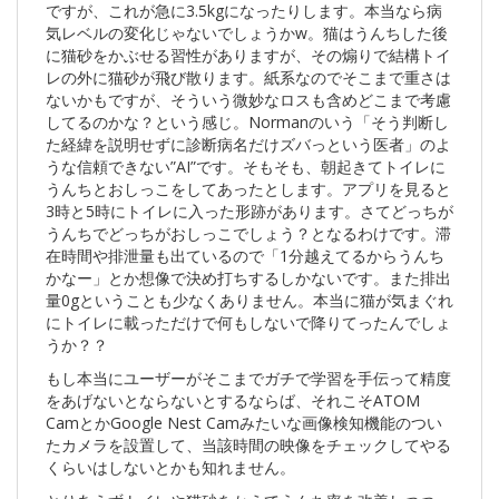
ですが、これが急に3.5kgになったりします。本当なら病
気レベルの変化じゃないでしょうかw。猫はうんちした後
に猫砂をかぶせる習性がありますが、その煽りで結構トイ
レの外に猫砂が飛び散ります。紙系なのでそこまで重さは
ないかもですが、そういう微妙なロスも含めどこまで考慮
してるのかな？という感じ。Normanのいう「そう判断し
た経緯を説明せずに診断病名だけズバっという医者」のよ
うな信頼できない”AI”です。そもそも、朝起きてトイレに
うんちとおしっこをしてあったとします。アプリを見ると
3時と5時にトイレに入った形跡があります。さてどっちが
うんちでどっちがおしっこでしょう？となるわけです。滞
在時間や排泄量も出ているので「1分越えてるからうんち
かなー」とか想像で決め打ちするしかないです。また排出
量0gということも少なくありません。本当に猫が気まぐれ
にトイレに載っただけで何もしないで降りてったんでしょ
うか？？
もし本当にユーザーがそこまでガチで学習を手伝って精度
をあげないとならないとするならば、それこそATOM
CamとかGoogle Nest Camみたいな画像検知機能のつい
たカメラを設置して、当該時間の映像をチェックしてやる
くらいはしないとかも知れません。