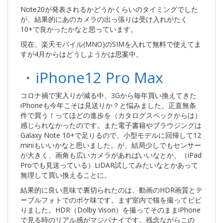
Note20が発表されるかどうかくらいのタイミングでした
が、結果的にあのカメラの出っ張りは受け入れがたく
10+で良かったかなと思っています。
現在、楽天モバイル(MNO)のSIMを入れて無料で使えてま
すが4月からはどうしようかは思案中。
・
iPhone12 Pro Max
コロナ禍で実入りが減る中、3Gから毎年買い換えてきた
iPhoneも今年こそは見送りか？と悩みました。正直無条
件で買う！ってほどの進歩を（カタログスペックからは）
感じられなかったのです。また電子書籍やブラウジングは
Galaxy Note 10+で足りるので、小型モデルに回帰して12
miniもいいかなと思いました。が、結局少しでもセンサー
が大きく、画角も広いカメラがあればいいなとか、（iPad
Proでも見送っている）LiDAR試してみたいなとかあって
無理して買い換えることに。
結果的に良い意味で裏切られたのは、動画のHDR画質とテ
ーブルフォトでのボケ味です。まず室内で猫を撮ってビビ
りました。HDR（Dolby Vison）を撮ってそのままiPhone
で見る時のリアル感がマジパナイです。残念ながらこの